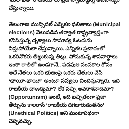
చేస్తున్నాయి.
తెలంగాణ మున్సిపల్ ఎన్నికల ఫలితాలు (Municipal
elections) వెలువడిన తర్వాత రాష్ట్రవ్యాప్తంగా
కనిపిస్తున్న దృశ్యాలు సామాన్య ఓటరును
విస్తుపోయేలా చేస్తున్నాయి. ఎన్నికల ప్రచారంలో
ఒకరినొకరు తిట్టుకున్న తిట్లు, పోసుకున్న శాపనార్థాలు
ఇంకా గాలిలో ఉండగానే.. పదవుల పంపకాల కోసం
అదే నేతలు ఒకరి భుజంపై ఒకరు చేతులు వేసి
‘భాయీ-భాయీ’ అంటూ నవ్వులు చిందిస్తున్నారు. ఇది
రాజకీయ చాణక్యమా? లేక పచ్చి అవకాశవాదమా?
(Opportunism) అంటే, ఇది ఖచ్చితంగా ప్రజా
తీర్పును కాలరాసే ‘రాజకీయ దిగజారుడుతనం’
(Unethical Politics) అని ఘంటాపథంగా
చెప్పవచ్చు.