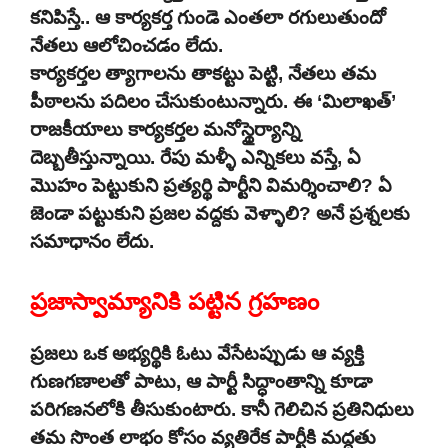
కనిపిస్తే.. ఆ కార్యకర్త గుండె ఎంతలా రగులుతుందో
నేతలు ఆలోచించడం లేదు.
కార్యకర్తల త్యాగాలను తాకట్టు పెట్టి, నేతలు తమ
పీఠాలను పదిలం చేసుకుంటున్నారు. ఈ ‘మిలాఖత్’
రాజకీయాలు కార్యకర్తల మనోస్థైర్యాన్ని
దెబ్బతీస్తున్నాయి. రేపు మళ్ళీ ఎన్నికలు వస్తే, ఏ
మొహం పెట్టుకుని ప్రత్యర్థి పార్టీని విమర్శించాలి? ఏ
జెండా పట్టుకుని ప్రజల వద్దకు వెళ్ళాలి? అనే ప్రశ్నలకు
సమాధానం లేదు.
ప్రజాస్వామ్యానికి పట్టిన గ్రహణం
ప్రజలు ఒక అభ్యర్థికి ఓటు వేసేటప్పుడు ఆ వ్యక్తి
గుణగణాలతో పాటు, ఆ పార్టీ సిద్ధాంతాన్ని కూడా
పరిగణనలోకి తీసుకుంటారు. కానీ గెలిచిన ప్రతినిధులు
తమ సొంత లాభం కోసం వ్యతిరేక పార్టీకి మద్దతు