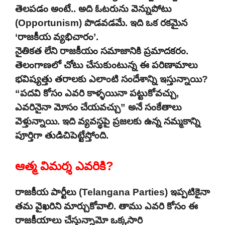
తెలపడం అంటే.. అది ఓటరును వెన్నుపోటు
(Opportunism) పొడవడమే. ఇది ఒక రకమైన
‘రాజకీయ వ్యభిచారం’.
నైతికత లేని రాజకీయం సమాజానికి ప్రమాదకరం.
తెలంగాణలో చోటు చేసుకుంటున్న ఈ పరిణామాలు
భవిష్యత్తు తరాలకు ఎలాంటి సందేశాన్ని ఇస్తున్నాయి?
“పదవి కోసం ఎవరి కాళ్ళయినా పట్టుకోవచ్చు,
ఎవరినైనా మోసం చేయవచ్చు” అనే సంకేతాలు
వెళ్తున్నాయి. ఇది వ్యవస్థపై ప్రజలకు ఉన్న నమ్మకాన్ని
పూర్తిగా తుడిచిపెట్టేస్తోంది.
ఆత్మ విమర్శ ఎవరికి?
రాజకీయ పార్టీలు (Telangana Parties) ఇప్పటికైనా
తమ వైఖరిని మార్చుకోవాలి. తాము ఎవరి కోసం ఈ
రాజకీయాలు చేస్తున్నామో ఒక్కసారి