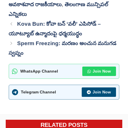
అవకాశవాద రాజకీయాలు
,
తెలంగాణ మున్సిపల్
ఎన్నికలు
Kova Bun: కోవా బన్ ‘వలీ’ ఎపిసోడ్ –
యూట్యూబ్ ఉన్మాదంపై ధర్మయుద్ధం
Sperm Freezing: మరణం అంచున మనుగడ
స్వప్నం
WhatsApp Channel
Join Now
Telegram Channel
Join Now
RELATED POSTS