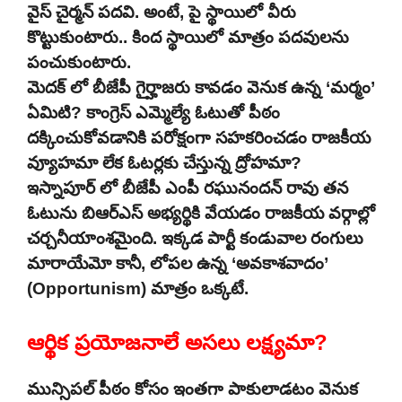
వైస్ చైర్మన్ పదవి. అంటే, పై స్థాయిలో వీరు
కొట్టుకుంటారు.. కింద స్థాయిలో మాత్రం పదవులను
పంచుకుంటారు.
మెదక్ లో బీజేపీ గైర్హాజరు కావడం వెనుక ఉన్న ‘మర్మం’
ఏమిటి? కాంగ్రెస్ ఎమ్మెల్యే ఓటుతో పీఠం
దక్కించుకోవడానికి పరోక్షంగా సహకరించడం రాజకీయ
వ్యూహమా లేక ఓటర్లకు చేస్తున్న ద్రోహమా?
ఇస్నాపూర్ లో బీజేపీ ఎంపీ రఘునందన్ రావు తన
ఓటును బిఆర్ఎస్ అభ్యర్థికి వేయడం రాజకీయ వర్గాల్లో
చర్చనీయాంశమైంది. ఇక్కడ పార్టీ కండువాల రంగులు
మారాయేమో కానీ, లోపల ఉన్న ‘అవకాశవాదం’
(Opportunism) మాత్రం ఒక్కటే.
ఆర్థిక ప్రయోజనాలే అసలు లక్ష్యమా?
మున్సిపల్ పీఠం కోసం ఇంతగా పాకులాడటం వెనుక