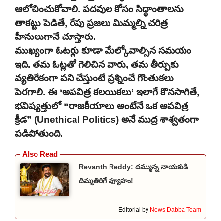
ఆలోచించుకోవాలి. పదవుల కోసం సిద్ధాంతాలను
తాకట్టు పెడితే, రేపు ప్రజలు మిమ్మల్ని చరిత్ర
హీనులుగానే చూస్తారు.
ముఖ్యంగా ఓటర్లు కూడా మేల్కోవాల్సిన సమయం
ఇది. తమ ఓట్లతో గెలిచిన వారు, తమ తీర్పుకు
వ్యతిరేకంగా పని చేస్తుంటే ప్రశ్నించే గొంతుకలు
పెరగాలి. ఈ ‘అపవిత్ర కలయికలు’ ఇలాగే కొనసాగితే,
భవిష్యత్తులో “రాజకీయాలు అంటేనే ఒక అపవిత్ర
క్రీడ” (Unethical Politics) అనే ముద్ర శాశ్వతంగా
పడిపోతుంది.
Revanth Reddy: దమ్మున్న నాయకుడి
దిమ్మతిరిగే వ్యూహం!
Editorial by
News Dabba Team