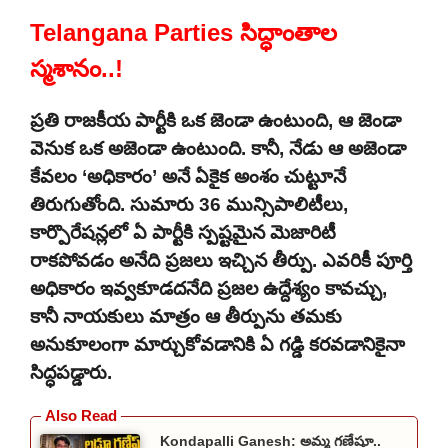
Telangana Parties సిద్ధాంతాల
స్మశానం..!
ప్రతి రాజకీయ పార్టీకి ఒక జెండా ఉంటుంది, ఆ జెండా
వెనుక ఒక అజెండా ఉంటుంది. కానీ, నేడు ఆ అజెండా
కేవలం ‘అధికారం’ అనే ఏకైక అంశం చుట్టూనే
తిరుగుతోంది. సుమారు 36 మున్సిపాలిటీలు,
కార్పొరేషన్లలో ఏ పార్టీకి స్పష్టమైన మెజారిటీ
రాకపోవడం అనేది ప్రజలు ఇచ్చిన తీర్పు. ఎవరికీ పూర్తి
అధికారం ఇవ్వకూడదనేది ప్రజల ఉద్దేశ్యం కావచ్చు,
కానీ నాయకులు మాత్రం ఆ తీర్పును తమకు
అనుకూలంగా మార్చుకోవడానికి ఏ గడ్డి కరవడానికైనా
సిద్ధపడ్డారు.
Kondapalli Ganesh: అమ్మ గణేషూ..