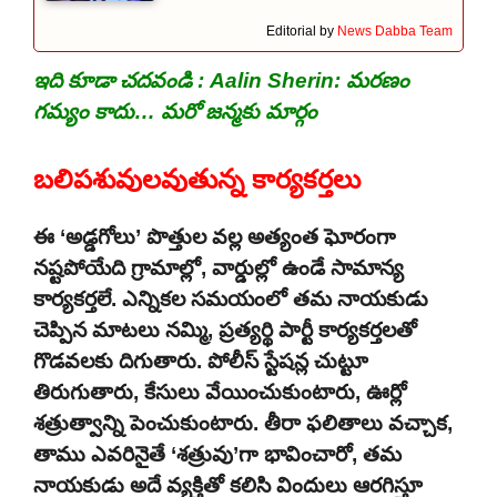
Editorial by
News Dabba Team
ఇది కూడా చదవండి :
Aalin Sherin: మరణం
గమ్యం కాదు… మరో జన్మకు మార్గం
బలిపశువులవుతున్న కార్యకర్తలు
ఈ ‘అడ్డగోలు’ పొత్తుల వల్ల అత్యంత ఘోరంగా
నష్టపోయేది గ్రామాల్లో, వార్డుల్లో ఉండే సామాన్య
కార్యకర్తలే. ఎన్నికల సమయంలో తమ నాయకుడు
చెప్పిన మాటలు నమ్మి, ప్రత్యర్థి పార్టీ కార్యకర్తలతో
గొడవలకు దిగుతారు. పోలీస్ స్టేషన్ల చుట్టూ
తిరుగుతారు, కేసులు వేయించుకుంటారు, ఊర్లో
శత్రుత్వాన్ని పెంచుకుంటారు. తీరా ఫలితాలు వచ్చాక,
తాము ఎవరినైతే ‘శత్రువు’గా భావించారో, తమ
నాయకుడు అదే వ్యక్తితో కలిసి విందులు ఆరగిస్తూ