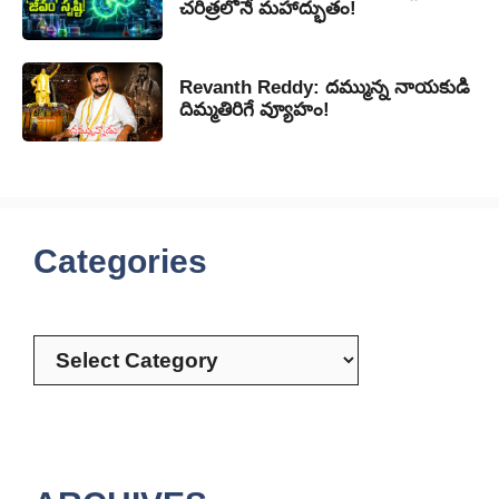
చరిత్రలోనే మహాద్భుతం!
Revanth Reddy: దమ్మున్న నాయకుడి
దిమ్మతిరిగే వ్యూహం!
Categories
Categories