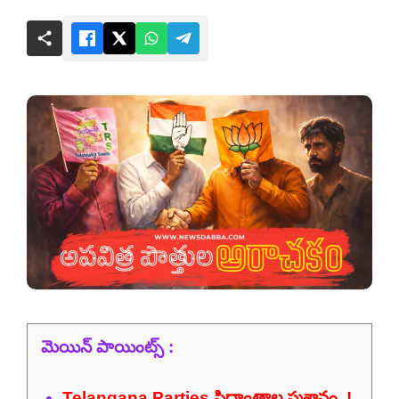
మెయిన్ పాయింట్స్ :
Telangana Parties సిద్ధాంతాల స్మశానం..!