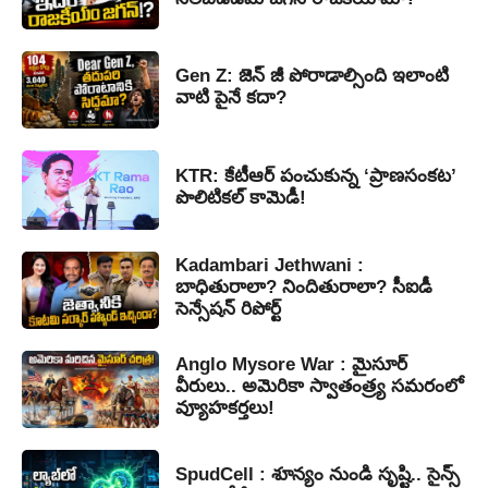
Gen Z: జెన్ జీ పోరాడాల్సింది ఇలాంటి
వాటి పైనే కదా?
KTR: కేటీఆర్ పంచుకున్న ‘ప్రాణసంకట’
పొలిటికల్ కామెడీ!
Kadambari Jethwani :
బాధితురాలా? నిందితురాలా? సీఐడీ
సెన్సేషన్ రిపోర్ట్
Anglo Mysore War : మైసూర్
వీరులు.. అమెరికా స్వాతంత్ర్య సమరంలో
వ్యూహకర్తలు!
SpudCell : శూన్యం నుండి సృష్టి.. సైన్స్