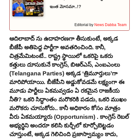
ఇంత మోసమా..!?
Editorial by
News Dabba Team
ఆదిలాబాద్‌ ను ఉదాహరణగా తీసుకుంటే, అక్కడ
బీజేపీ అతిపెద్ద పార్టీగా అవతరించింది. కానీ,
చిత్రమేమిటంటే.. రాష్ట్ర స్థాయిలో ఒకరిపై ఒకరు
కత్తులు దూసుకునే కాంగ్రెస్, బిఆర్ఎస్, ఎంఐఎంలు
(Telangana Parties) అక్కడ ‘త్రిమూర్తులు’గా
మారిపోయాయి. బీజేపీని అడ్డుకోవడమే లక్ష్యంగా ఈ
మూడు పార్టీలు ఏకమవ్వడం ఏ రకమైన రాజకీయ
నీతి? ఒకరి సిద్ధాంతం మరొకరికి పడదు, ఒకరి ముఖం
మరొకరు చూసుకోరు.. కానీ అధికారం కోసం మాత్రం
వీరు ఏకమయ్యారు (Opportunism) . కాంగ్రెస్ రెబల్
అభ్యర్థిని అందరూ కలిసి కుర్చీలో కూర్చోబెట్టడం
చూస్తుంటే, అక్కడ గెలిచింది ప్రజాస్వామ్యం కాదు,