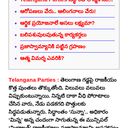
ఆరోపణలు వేరు.. ఆలింగనాలు వేరు!
ఆర్థిక ప్రయోజనాలే అసలు లక్ష్యమా?
బలిపశువులవుతున్న కార్యకర్తలు
ప్రజాస్వామ్యానికి పట్టిన గ్రహణం
ఆత్మ విమర్శ ఎవరికి?
Telangana Parties :
తెలంగాణ గడ్డపై రాజకీయం
కొత్త పుంతలు తొక్కుతోంది. విలువలు వలువలు
విప్పుకుంటున్నాయి. నిన్నటి దాకా వీధి పోరాటాలు
చేసిన వారు, నేడు పడకగది పొత్తులకు
సిద్ధపడుతున్నారు. సిద్ధాంతం ‘సున్నా’.. అధికారం
‘మిన్న’ అన్న చందంగా సాగుతున్న ఈ మున్సిపల్
‘మిలాఖత్’ రాజకీయాలు ప్రజాస్వామ్యాన్ని అపహాస్యం