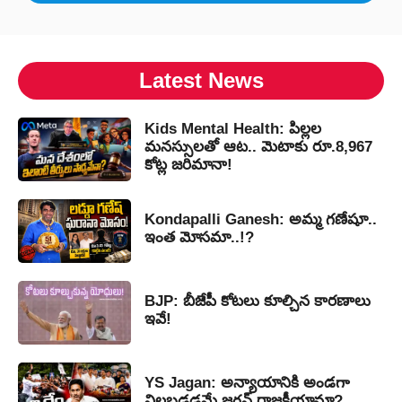
Latest News
Kids Mental Health: పిల్లల
మనస్సులతో ఆట.. మెటాకు రూ.8,967
కోట్ల జరిమానా!
Kondapalli Ganesh: అమ్మ గణేషూ..
ఇంత మోసమా..!?
BJP: బీజేపీ కోటలు కూల్చిన కారణాలు
ఇవే!
YS Jagan: అన్యాయానికి అండగా
నిలబడడమే జగన్ రాజకీయామా?