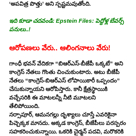
‘అపవిత్ర పొత్తు’ అని స్పష్టమవుతోంది.
ఇది కూడా చదవండి:
Epstein Files: పెద్దోళ్ల బేవర్స్
పనులు..!
ఆరోపణలు వేరు.. ఆలింగనాలు వేరు!
గాంధీ భవన్ వేదికగా “బిఆర్ఎస్-బీజేపీ ఒక్కటే” అని
కాంగ్రెస్ నేతలు గొంతు చించుకుంటారు. అటు బీజేపీ
నేతలు “కాంగ్రెస్-బిఆర్ఎస్ లోపాయికారీ ఒప్పందం”
చేసుకున్నాయని ఆరోపిస్తారు. కానీ క్షేత్రస్థాయికి
వచ్చేసరికి ఈ మాటలన్నీ నీటి మూటలని
తేలిపోయింది.
నర్సాపూర్, ఆమనగల్లు దృశ్యాలు చూస్తే ఎవరికైనా
పిచ్చెక్కక మానదు. అక్కడ కాంగ్రెస్, బీజేపీలు పరస్పరం
సహకరించుకున్నాయి. ఒకరికి చైర్మన్ పదవి, మరొకరికి