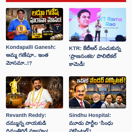
Kondapalli Ganesh:
KTR: కేటీఆర్ పంచుకున్న
అమ్మ గణేషూ.. ఇంత
‘ప్రాణసంకట’ పొలిటికల్
మోసమా..!?
కామెడీ!
Revanth Reddy:
Sindhu Hospital:
దమ్మున్న నాయకుడి
మూడు పార్టీల ‘సింధు
దిమ్మతిరిగే వ్యూహం!
హాస్పిటల్’!