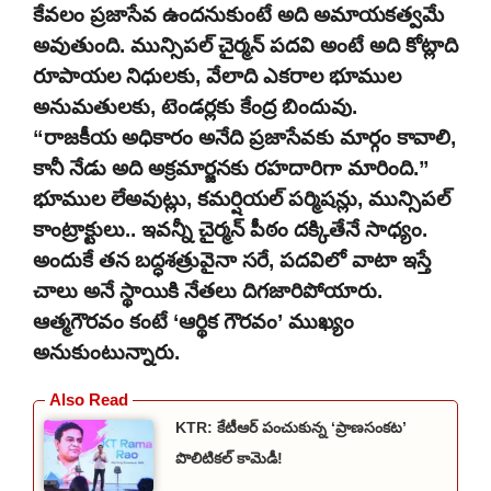
కేవలం ప్రజాసేవ ఉందనుకుంటే అది అమాయకత్వమే
అవుతుంది. మున్సిపల్ చైర్మన్ పదవి అంటే అది కోట్లాది
రూపాయల నిధులకు, వేలాది ఎకరాల భూముల
అనుమతులకు, టెండర్లకు కేంద్ర బిందువు.
“రాజకీయ అధికారం అనేది ప్రజాసేవకు మార్గం కావాలి,
కానీ నేడు అది అక్రమార్జనకు రహదారిగా మారింది.”
భూముల లేఅవుట్లు, కమర్షియల్ పర్మిషన్లు, మున్సిపల్
కాంట్రాక్టులు.. ఇవన్నీ చైర్మన్ పీఠం దక్కితేనే సాధ్యం.
అందుకే తన బద్ధశత్రువైనా సరే, పదవిలో వాటా ఇస్తే
చాలు అనే స్థాయికి నేతలు దిగజారిపోయారు.
ఆత్మగౌరవం కంటే ‘ఆర్థిక గౌరవం’ ముఖ్యం
అనుకుంటున్నారు.
KTR: కేటీఆర్ పంచుకున్న ‘ప్రాణసంకట’
పొలిటికల్ కామెడీ!