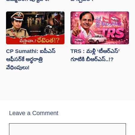
CP Sumathi: ఐపీఎస్
TRS : మళ్లీ ‘టీఆర్ఎస్’
ఆఫీసర్‌కే అర్ధరాత్రి
గూటికి బీఆర్ఎస్..!?
వేధింపులు!
Leave a Comment
Comment