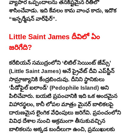
వ్యాపార ఒప్పందాలను తనకిష్టమైన రీతిలో
శాసించేవాడు. ఇది కేవలం కామ వాంఛ కాదు, ఇదొక
“ఇన్ఫర్మేషన్ వార్‌ఫేర్”.
Little Saint James దీవిలో ఏం
జరిగేది?
కరేబియన్ సముద్రంలోని ‘లిటిల్ సెయింట్ జేమ్స్’
(Little Saint James) అనే ప్రైవేట్ దీవి ఎప్‌స్టీన్
సామ్రాజ్యానికి కేంద్రబిందువు. దీనిని స్థానికులు
‘పీడోఫైల్ ఐలాండ్’ (Pedophile Island) అని
పిలిచేవారు. బయటి ప్రపంచానికి ఇది ఒక అందమైన
విహారస్థలం, కానీ లోపల మాత్రం మైనర్ బాలికలపై
దారుణమైన లైంగిక వేధింపులు జరిగేవి. ప్రపంచంలోని
వివిధ దేశాల నుంచి అక్రమంగా తీసుకువచ్చిన
బాలికలను అక్కడ బందీలుగా ఉంచి, ప్రముఖులకు