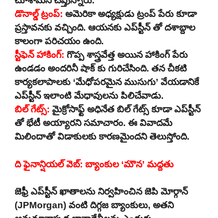
చూశామని చెప్తున్నారు.
డొనాల్డ్ ట్రంప్:
అమెరికా అధ్యక్షుడు ట్రంప్ పేరు కూడా
ప్రస్తావనకు వచ్చింది. ఆయనకు ఎప్‌స్టీన్ తో దశాబ్దాల
కాలంగా పరిచయం ఉంది.
స్టీఫెన్ హాకింగ్:
గొప్ప శాస్త్రవేత్త అయిన హాకింగ్ పేరు
ఉండడం అందరినీ షాక్ కు గురిచేసింది. తన చీకటి
కార్యకలాపాలకు ‘మేధోపరమైన ముసుగు’ వేయడానికే
ఎప్‌స్టీన్ ఇలాంటి మేధావులను పిలిచేవాడు.
బిల్ గేట్స్:
మైక్రోసాఫ్ట్ అధినేత బిల్ గేట్స్ కూడా ఎప్‌స్టీన్
తో భేటీ అయ్యారని సమాచారం. ఈ వివాదమే
మిలిందాతో విడాకులకు కారణమైందని తెలుస్తోంది.
ది ఫైనాన్షియల్ వెబ్: బ్యాంకుల ‘మౌన’ మద్దతు
జెఫ్రీ ఎప్‌స్టీన్ ఖాతాలను నిర్వహించిన జెపి మోర్గాన్
(JPMorgan) వంటి దిగ్గజ బ్యాంకులు, అతని