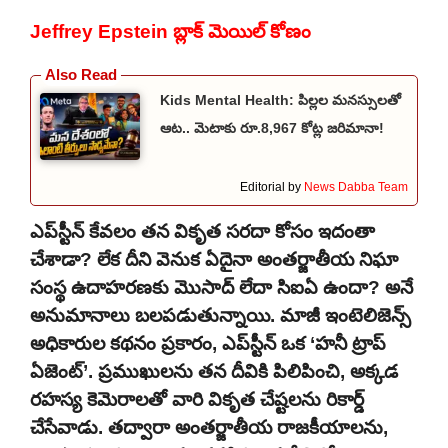
Jeffrey Epstein బ్లాక్ మెయిల్ కోణం
Kids Mental Health: పిల్లల మనస్సులతో
ఆట.. మెటాకు రూ.8,967 కోట్ల జరిమానా!
Editorial by
News Dabba Team
ఎప్‌స్టీన్ కేవలం తన వికృత సరదా కోసం ఇదంతా
చేశాడా? లేక దీని వెనుక ఏదైనా అంతర్జాతీయ నిఘా
సంస్థ ఉదాహరణకు మొసాద్ లేదా సిఐఏ ఉందా? అనే
అనుమానాలు బలపడుతున్నాయి. మాజీ ఇంటెలిజెన్స్
అధికారుల కథనం ప్రకారం, ఎప్‌స్టీన్ ఒక ‘హనీ ట్రాప్
ఏజెంట్’. ప్రముఖులను తన దీవికి పిలిపించి, అక్కడ
రహస్య కెమెరాలతో వారి వికృత చేష్టలను రికార్డ్
చేసేవాడు. తద్వారా అంతర్జాతీయ రాజకీయాలను,