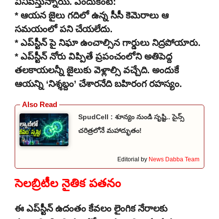
వినిపిస్తున్నాయి. ఎందుకంటే:
* ఆయన జైలు గదిలో ఉన్న సీసీ కెమెరాలు ఆ
సమయంలో పని చేయలేదు.
* ఎప్‌స్టీన్ పై నిఘా ఉంచాల్సిన గార్డులు నిద్రపోయారు.
* ఎప్‌స్టీన్ నోరు విప్పితే ప్రపంచంలోని అతిపెద్ద
తలకాయలన్నీ జైలుకు వెళ్లాల్సి వచ్చేది. అందుకే
ఆయన్ని ‘నిశ్శబ్దం’ చేశారనేది బహిరంగ రహస్యం.
SpudCell : శూన్యం నుండి సృష్టి.. సైన్స్
చరిత్రలోనే మహాద్భుతం!
Editorial by
News Dabba Team
సెలబ్రిటీల నైతిక పతనం
ఈ ఎప్‌స్టీన్ ఉదంతం కేవలం లైంగిక నేరాలకు