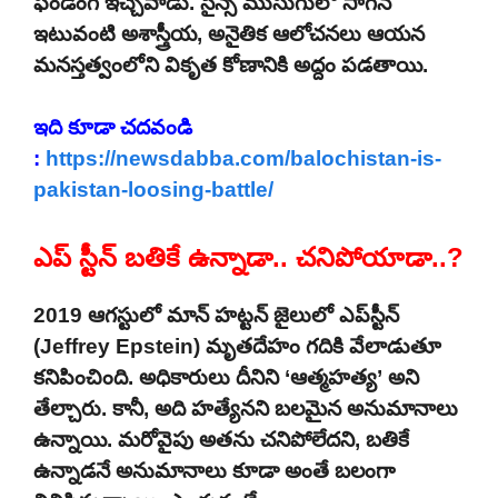
ఫండింగ్ ఇచ్చేవాడు. సైన్స్ ముసుగులో సాగిన
ఇటువంటి అశాస్త్రీయ, అనైతిక ఆలోచనలు ఆయన
మనస్తత్వంలోని వికృత కోణానికి అద్దం పడతాయి.
ఇది కూడా చదవండి
:
https://newsdabba.com/balochistan-is-
pakistan-loosing-battle/
ఎప్ స్టీన్ బతికే ఉన్నాడా.. చనిపోయాడా..?
2019 ఆగస్టులో మాన్ హట్టన్ జైలులో ఎప్‌స్టీన్
(Jeffrey Epstein) మృతదేహం గదికి వేలాడుతూ
కనిపించింది. అధికారులు దీనిని ‘ఆత్మహత్య’ అని
తేల్చారు. కానీ, అది హత్యేనని బలమైన అనుమానాలు
ఉన్నాయి. మరోవైపు అతను చనిపోలేదని, బతికే
ఉన్నాడనే అనుమానాలు కూడా అంతే బలంగా