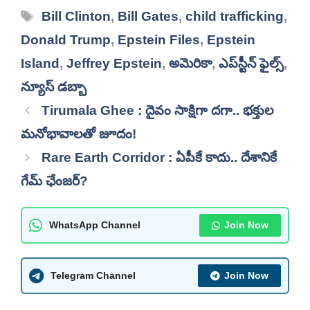
Tags
Bill Clinton
,
Bill Gates
,
child trafficking
,
Donald Trump
,
Epstein Files
,
Epstein
Island
,
Jeffrey Epstein
,
అమెరికా
,
ఎప్‌స్టీన్ ఫైల్స్
,
న్యూస్ డబ్బా
Tirumala Ghee : దైవం సాక్షిగా దగా.. భక్తుల
మనోభావాలతో జూదం!
Rare Earth Corridor : ఏపీకే కాదు.. దేశానికే
గేమ్ ఛేంజర్?
WhatsApp Channel
Join Now
Telegram Channel
Join Now