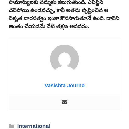
సామాన్యులకు నమ్మకం కలుగుతుంది. ఎప్‌స్టీన్
చనిపోయి ఉండవచ్చు, కానీ అతను సృష్టించిన ఆ
వికృత వారసత్వం ఇంకా కొనసాగుతూనే ఉంది. దానిని
అంతం చేయడమే నేటి తక్షణ అవసరం.
Vasishta Journo
Categories
International