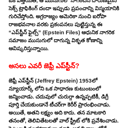
ఒక ఎత్తయితే, ఆ ముసుగులో సాగించిన దారుణమైన
సెక్స్ ట్రాఫికింగ్ దందా ఇప్పుడు ప్రపంచాన్ని విస్మయానికి
గురిచేస్తోంది. అగ్రరాజ్యం అమెరికా నుంచి ఐరోపా
రాజభవనాల వరకు ప్రకంపనలు పుట్టిస్తున్న ఈ
“ఎప్‌స్టీన్ ఫైల్స్” (Epstein Files) ఆధునిక నాగరిక
సమాజం ముసుగులో దాగున్న వికృత కోణాన్ని
ఆవిష్కరిస్తున్నాయి.
అసలు ఎవరీ జెఫ్రీ ఎప్‌స్టీన్?
జెఫ్రీ ఎప్‌స్టీన్ (Jeffrey Epstein) 1953లో
న్యూయార్క్ లోని ఒక సాధారణ కుటుంబంలో
జన్మించాడు. చదువులో చురుగ్గా ఉన్నప్పటికీ, డిగ్రీ
పూర్తి చేయకుండానే టీచర్‌గా కెరీర్ ప్రారంభించాడు.
అయితే, అతని లక్ష్యం అది కాదు. తన మాటకారి
తనంతో, తెలివితేటలతో వాల్ స్ట్రీట్ లోకి ప్రవేశించాడు.