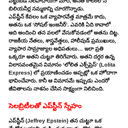
పెట్టుబడి సలహాదారుగా మారి, అనతి కాలంలోనే
బిలియనీర్ల నమ్మకాన్ని చూరగొన్నాడు.
ఎప్‌స్టీన్ కేవలం ఒక వ్యాపారవేత్త మాత్రమే కాదు,
అతను ఒక ‘సోషల్ ఇంజనీర్’. ఎవరికి ఏది కావాలో
అది అందించి తన వలలో వేసుకోవడంలో అతను దిట్ట.
రాజకీయ నేతలు, శాస్త్రవేత్తలు, హాలీవుడ్ ప్రముఖులు,
వ్యాపార సామ్రాజ్యాల అధిపతులు… ఇలా ప్రతి
ఒక్కరూ అతని చుట్టూ తిరిగేవారు. అతని దగ్గర ఉన్న
విలాసవంతమైన విమానం ‘లోలిత ఎక్స్‌ప్రెస్’ (Lolita
Express) లో ప్రయాణించడం అప్పట్లో ఒక హోదాగా
భావించేవారు. కానీ ఆ విమానమే ఇప్పుడు ఎందరో
జీవితాలను నాశనం చేసిన సాక్ష్యంగా నిలిచింది.
సెలబ్రిటీలతో ఎప్‌స్టీన్ స్నేహం
ఎప్‌స్టీన్ (Jeffrey Epstein) తన చుట్టూ ఒక