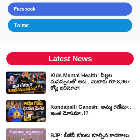
Facebook
Twitter
Latest News
Kids Mental Health: పిల్లల
మనస్సులతో ఆట.. మెటాకు రూ.8,967
కోట్ల జరిమానా!
Kondapalli Ganesh: అమ్మ గణేషూ..
ఇంత మోసమా..!?
BJP: బీజేపీ కోటలు కూల్చిన కారణాలు