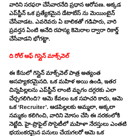
వారిని సరఫరా చేసేవారనేది ప్రధాన ఆరోపణ. అక్కడ
ఎప్‌స్టీన్ ఒక ప్రత్యేకమైన డేటాబేస్ ను మెయింటైన్
చేసేవాడట. ఎవరెవరు ఏ బాలికతో గడిపారు, వారి
ప్రవర్తన ఏంటి అనేది రహస్య కెమెరాల ద్వారా రికార్డ్
చేసేవాడని భోగట్టా.
ది రోల్ ఆఫ్ గిస్లైన్ మాక్స్‌వెల్
ఈ కేసులో గిస్లైన్ మాక్స్‌వెల్ పాత్ర అత్యంత
అసహ్యకరమైనది. ఒక మహిళ అయి ఉండి, ఇతర
చిన్నపిల్లలను ఎప్‌స్టీన్ లాంటి మృగం దగ్గరకు ఎలా
చేర్చగలిగింది? ఆమె కేవలం ఒక సహచరి కాదు, ఆమె
ఒక ‘Recruiter’. ఆడపిల్లలకు అమ్మలా, అక్కలా
నమ్మకం కలిగించి, వారిని మోసం చేసి ఈ నరకంలోకి
నెట్టేది. హై-ప్రొఫైల్ సొసైటీలో మహిళా నేరస్తులు ఎంతటి
భయంకరమైన పనులు చేయగలరో ఆమె ఒక