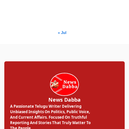
17
18
19
20
21
22
23
24
25
26
27
28
29
30
31
« Jul
News Dabba
A Passionate Telugu Writer Delivering
Unbiased Insights On Politics, Public Voice,
And Current Affairs. Focused On Truthful
Reporting And Stories That Truly Matter To
The People.