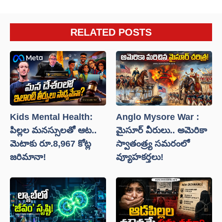
RELATED POSTS
Kids Mental Health:
Anglo Mysore War :
పిల్లల మనస్సులతో ఆట..
మైసూర్ వీరులు.. అమెరికా
మెటాకు రూ.8,967 కోట్ల
స్వాతంత్ర్య సమరంలో
జరిమానా!
వ్యూహకర్తలు!