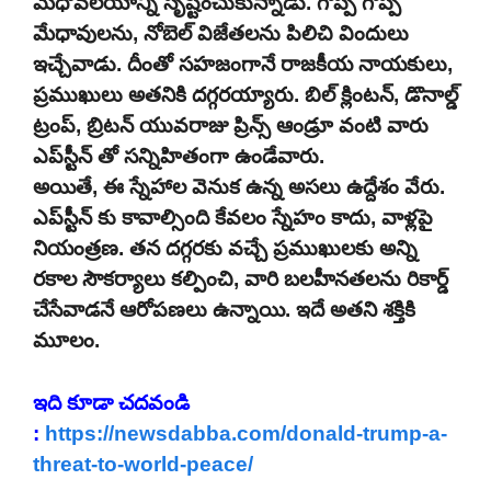
మేధోవలయాన్ని సృష్టించుకున్నాడు. గొప్ప గొప్ప
మేధావులను, నోబెల్ విజేతలను పిలిచి విందులు
ఇచ్చేవాడు. దీంతో సహజంగానే రాజకీయ నాయకులు,
ప్రముఖులు అతనికి దగ్గరయ్యారు. బిల్ క్లింటన్, డొనాల్డ్
ట్రంప్, బ్రిటన్ యువరాజు ప్రిన్స్ ఆండ్రూ వంటి వారు
ఎప్‌స్టీన్ తో సన్నిహితంగా ఉండేవారు.
అయితే, ఈ స్నేహాల వెనుక ఉన్న అసలు ఉద్దేశం వేరు.
ఎప్‌స్టీన్ కు కావాల్సింది కేవలం స్నేహం కాదు, వాళ్లపై
నియంత్రణ. తన దగ్గరకు వచ్చే ప్రముఖులకు అన్ని
రకాల సౌకర్యాలు కల్పించి, వారి బలహీనతలను రికార్డ్
చేసేవాడనే ఆరోపణలు ఉన్నాయి. ఇదే అతని శక్తికి
మూలం.
ఇది కూడా చదవండి
:
https://newsdabba.com/donald-trump-a-
threat-to-world-peace/