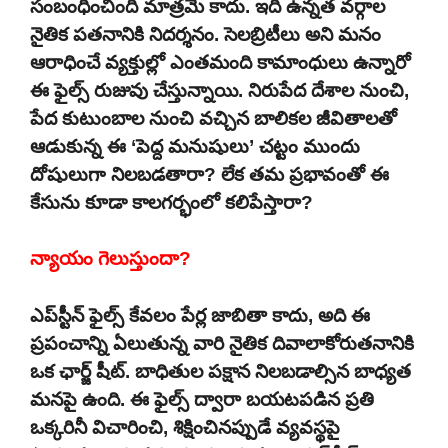
సంబంధించింది మాత్రమే కాదు. ఇది ఉన్నత వర్గాల
నైతిక పతనానికి నిదర్శనం. సెలబ్రిటీలు అని మనం
ఆరాధించే వ్యక్తుల్లో ఎంతమంది కామాంధులు ఉన్నారో
ఈ ఫైల్స్ రుజువు చేస్తున్నాయి. నిరుపేద దేశాల నుంచి,
పేద కుటుంబాల నుంచి వచ్చిన బాలికల జీవితాలతో
ఆడుకున్న ఈ ‘పెద్ద మనుషులు’ చట్టం ముందు
దోషులుగా నిలబడతారా? లేక తమ ప్రభావంతో ఈ
కేసును కూడా కాలగర్భంలో కలిపేస్తారా?
న్యాయం గెలుస్తుందా?
ఎప్‌స్టీన్ ఫైల్స్ కేవలం పేర్ల జాబితా కాదు, అది ఈ
ప్రపంచాన్ని ఏలుతున్న వారి నైతిక దివాలాకోరుతనానికి
ఒక ఛార్జ్ షీట్. బాధితుల పక్షాన నిలబడాల్సిన బాధ్యత
మనపై ఉంది. ఈ ఫైల్స్ ద్వారా బయటపడిన ప్రతి
ఒక్కరినీ విచారించి, శిక్షించినప్పుడే వ్యవస్థపై