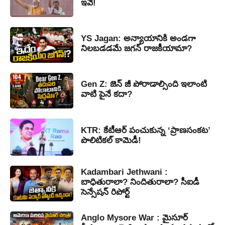
ఇవే!
YS Jagan: అన్యాయానికి అండగా
నిలబడడమే జగన్ రాజకీయామా?
Gen Z: జెన్ జీ పోరాడాల్సింది ఇలాంటి
వాటి పైనే కదా?
KTR: కేటీఆర్ పంచుకున్న ‘ప్రాణసంకట’
పొలిటికల్ కామెడీ!
Kadambari Jethwani :
బాధితురాలా? నిందితురాలా? సీఐడీ
సెన్సేషన్ రిపోర్ట్
Anglo Mysore War : మైసూర్