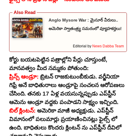
Anglo Mysore War : మైసూర్ వీరులు..
అమెరికా స్వాతంత్ర్య సమరంలో వ్యూహకర్తలు!
Editorial by
News Dabba Team
కోర్టు బయటపెట్టిన పత్రాల్లోని పేర్లు చూస్తుంటే,
మానవత్వం మీద నమ్మకం పోతుంది:
ప్రిన్స్ ఆండ్రూ:
బ్రిటన్ రాజకుటుంబీకుడు. వర్జీనియా
గిఫ్రే అనే బాధితురాలు ఆండ్రూపై సంచలన ఆరోపణలు
చేసింది. తనకు 17 ఏళ్ల వయసున్నప్పుడు ఎప్‌స్టీన్
ఆమెను ఆండ్రూ వద్దకు పంపాడని సాక్ష్యం ఇచ్చింది.
బిల్ క్లింటన్:
అమెరికా మాజీ అధ్యక్షుడు. ఎప్‌స్టీన్
విమానంలో పలుమార్లు ప్రయాణించినట్లు ఫైల్స్ లో
ఉంది. బాధితులు కొందరు క్లింటన్ ను ఎప్‌స్టీన్ దీవిలో