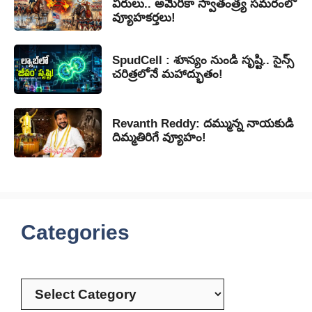
వీరులు.. అమెరికా స్వాతంత్ర్య సమరంలో
వ్యూహకర్తలు!
SpudCell : శూన్యం నుండి సృష్టి.. సైన్స్
చరిత్రలోనే మహాద్భుతం!
Revanth Reddy: దమ్మున్న నాయకుడి
దిమ్మతిరిగే వ్యూహం!
Categories
Categories