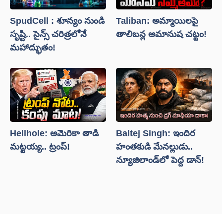
SpudCell : శూన్యం నుండి
Taliban: అమ్మాయిలపై
సృష్టి.. సైన్స్ చరిత్రలోనే
తాలిబన్ల అమానుష చట్టం!
మహాద్భుతం!
Hellhole: అమెరికా తాడి
Baltej Singh: ఇందిర
మట్టయ్య.. ట్రంప్!
హంతకుడి మేనల్లుడు..
న్యూజిలాండ్‌లో పెద్ద డాన్!