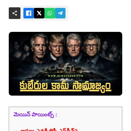
మెయిన్ పాయింట్స్ :