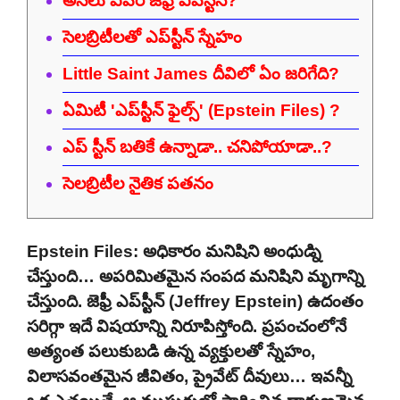
అసలు ఎవరీ జెఫ్రీ ఎప్‌స్టీన్?
సెలబ్రిటీలతో ఎప్‌స్టీన్ స్నేహం
Little Saint James దీవిలో ఏం జరిగేది?
ఏమిటీ 'ఎప్‌స్టీన్ ఫైల్స్' (Epstein Files) ?
ఎప్ స్టీన్ బతికే ఉన్నాడా.. చనిపోయాడా..?
సెలబ్రిటీల నైతిక పతనం
Epstein Files: అధికారం మనిషిని అంధుడ్ని
చేస్తుంది… అపరిమితమైన సంపద మనిషిని మృగాన్ని
చేస్తుంది. జెఫ్రీ ఎప్‌స్టీన్ (Jeffrey Epstein) ఉదంతం
సరిగ్గా ఇదే విషయాన్ని నిరూపిస్తోంది. ప్రపంచంలోనే
అత్యంత పలుకుబడి ఉన్న వ్యక్తులతో స్నేహం,
విలాసవంతమైన జీవితం, ప్రైవేట్ దీవులు… ఇవన్నీ