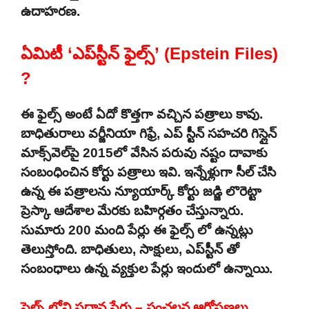
ఉదాహరణ.
ఏమిటీ ‘ఎప్‌స్టీన్ ఫైల్స్’ (Epstein Files)
?
ఈ ఫైల్స్ అంటే ఏదో కొత్తగా వచ్చిన పత్రాలు కావు.
బాధితురాలు వర్జీనియా గిఫ్రే, ఎప్ స్టీన్ సహచరి గిస్లైన్
మాక్స్‌వెల్‌పై 2015లో వేసిన పరువు నష్టం దావాకు
సంబంధించిన కోర్టు పత్రాలు ఇవి. ఇన్నేళ్లుగా సీల్ చేసి
ఉన్న ఈ పత్రాలను న్యూయార్క్ కోర్టు జడ్జి లొరెట్టా
ప్రెస్కా ఆదేశాల మేరకు బహిర్గతం చేస్తున్నారు.
సుమారు 200 మంది పేర్లు ఈ ఫైల్స్ లో ఉన్నట్లు
తెలుస్తోంది. బాధితులు, సాక్షులు, ఎప్‌స్టీన్ తో
సంబంధాలు ఉన్న వ్యక్తుల పేర్లు ఇందులో ఉన్నాయి.
ఫైల్స్ లోని ప్రధాన పేర్లు – సంచలన ఆరోపణలు