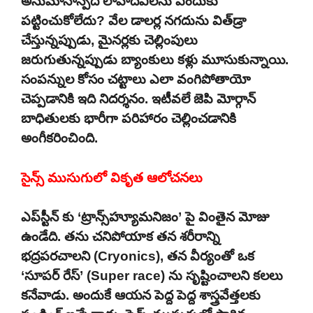
అనుమానాస్పద లావాదేవీలను ఎందుకు
పట్టించుకోలేదు? వేల డాలర్ల నగదును విత్‌డ్రా
చేస్తున్నప్పుడు, మైనర్లకు చెల్లింపులు
జరుగుతున్నప్పుడు బ్యాంకులు కళ్లు మూసుకున్నాయి.
సంపన్నుల కోసం చట్టాలు ఎలా వంగిపోతాయో
చెప్పడానికి ఇది నిదర్శనం. ఇటీవలే జెపి మోర్గాన్
బాధితులకు భారీగా పరిహారం చెల్లించడానికి
అంగీకరించింది.
సైన్స్ ముసుగులో వికృత ఆలోచనలు
ఎప్‌స్టీన్ కు ‘ట్రాన్స్‌హ్యూమనిజం’ పై వింతైన మోజు
ఉండేది. తను చనిపోయాక తన శరీరాన్ని
భద్రపరచాలని (Cryonics), తన వీర్యంతో ఒక
‘సూపర్ రేస్’ (Super race) ను సృష్టించాలని కలలు
కనేవాడు. అందుకే ఆయన పెద్ద పెద్ద శాస్త్రవేత్తలకు