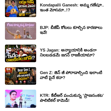
Kondapalli Ganesh: అమ్మ గణేషూ..
ఇంత మోసమా..!?
BJP: బీజేపీ కోటలు కూల్చిన కారణాలు
ఇవే!
YS Jagan: అన్యాయానికి అండగా
నిలబడడమే జగన్ రాజకీయామా?
Gen Z: జెన్ జీ పోరాడాల్సింది ఇలాంటి
వాటి పైనే కదా?
KTR: కేటీఆర్ పంచుకున్న ‘ప్రాణసంకట’
పొలిటికల్ కామెడీ!