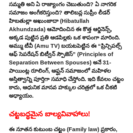
సమ్మతి అని ఏ రాజ్యాంగం చెబుతుంది? ఏ నాగరిక
సమాజం అంగీకరిస్తుంది? తాలిబన్ల సుప్రీం లీడర్
హిబతుల్లా అఖుంజాదా (Hibatullah
Akhundzada) ఆమోదించిన ఈ కొత్త ఆర్డినెన్స్,
అక్కడ పుట్టిన ప్రతి ఆడపిల్లకు ఒక శాపంగా మారింది.
అమ్ము టీవీ (Amu TV) బయటపెట్టిన ఈ “ప్రిన్సిపల్స్
ఆఫ్ సెపరేషన్ బిట్వీన్ స్పౌజెస్” (Principles of
Separation Between Spouses) అనే 31-
పాయింట్ల రూలింగ్, ఆఫ్ఘన్ సమాజంలో మహిళల
అస్తిత్వాన్ని పూర్తిగా సమాధి చేస్తోంది. ఇది కేవలం చట్టం
కాదు, ఆధునిక మానవ హక్కుల చరిత్రలో ఒక చీకటి
అధ్యాయం.
చట్టబద్ధమైన బాల్యవివాహాలు!
ఈ నూతన కుటుంబ చట్టం (Family law) ప్రకారం,