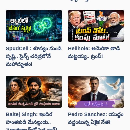
SpudCell : శూన్యం నుండి
Hellhole: అమెరికా తాడి
సృష్టి.. సైన్స్ చరిత్రలోనే
మట్టయ్య.. ట్రంప్!
మహాద్భుతం!
Baltej Singh: ఇందిర
Pedro Sanchez: యుద్ధం
హంతకుడి మేనల్లుడు..
వద్దంటున్న ఏకైక నేత!