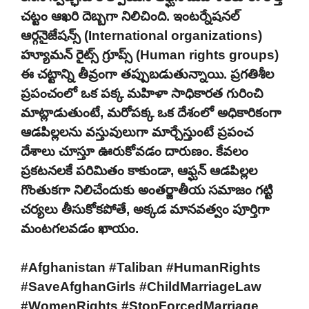
చట్టం ఆఖరి దెబ్బగా నిలిచింది. ఇంటర్నేషనల్
ఆర్గనైజేషన్స్ (International organizations)
హ్యూమన్ రైట్స్ గ్రూప్స్ (Human rights groups)
ఈ చట్టాన్ని తీవ్రంగా తప్పుబడుతున్నాయి. ప్రగతిశీల
ప్రపంచంలో ఒక పక్క మహిళా సాధికారత గురించి
మాట్లాడుతుంటే, మరోపక్క ఒక దేశంలో అధికారికంగా
ఆడపిల్లలను వస్తువులుగా మార్చేస్తుంటే ప్రపంచ
దేశాలు చూస్తూ ఊరుకోవడం దారుణం. కేవలం
ప్రకటనలకే పరిమితం కాకుండా, ఆఫ్ఘన్ ఆడపిల్లల
గొంతుకగా నిలిచేందుకు అంతర్జాతీయ సమాజం గట్టి
చర్యలు తీసుకోకపోతే, అక్కడ మానవత్వం పూర్తిగా
మంటగలవడం ఖాయం.
#Afghanistan #Taliban #HumanRights
#SaveAfghanGirls #ChildMarriageLaw
#WomenRights #StopForcedMarriage