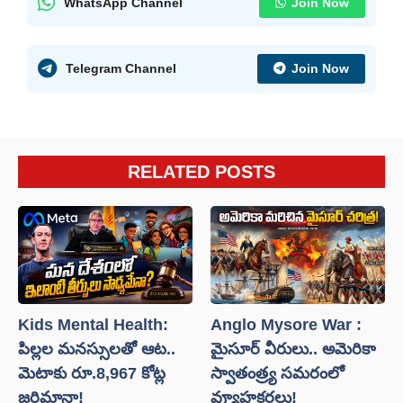
WhatsApp Channel
Join Now
Telegram Channel
Join Now
RELATED POSTS
Kids Mental Health:
Anglo Mysore War :
పిల్లల మనస్సులతో ఆట..
మైసూర్ వీరులు.. అమెరికా
మెటాకు రూ.8,967 కోట్ల
స్వాతంత్ర్య సమరంలో
జరిమానా!
వ్యూహకర్తలు!