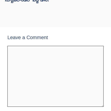
న్యూజిలాండ్‌లో పెద్ద డాన్!
Leave a Comment
Comment