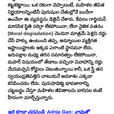
కట్టబెట్టాయి. ఒక రకంగా చెప్పాలంటే, మహిళల జీవిత
నిర్ణయాలన్నింటినీ పురుషుల చేతుల్లోనే బందీగా
ఉంచేలా ఈ వ్యవస్థను డిజైన్ చేశారు. కేవలం గార్డియన్
మానసిక స్థితి సరిగ్గా లేకపోయినా, లేదా నైతిక పతనం
(Moral degradation) చెందినా మాత్రమే పెళ్లిని రద్దు
చేసే హక్కు ఉంటుంది తప్ప, అమ్మాయిల వ్యక్తిగత
ఇష్టాయిష్టాలకు ఇక్కడ ఎలాంటి స్థానమూ లేదు.
ఇరుపక్షాల మధ్య తగిన సమానత్వం లేకపోయినా,
మహర్ విషయంలో తేడాలు వచ్చినా వివాహాన్ని రద్దు
చేయవచ్చని కోర్టులు చెబుతున్నాయి కానీ, ఒక స్త్రీ తన
స్వయంప్రతిపత్తిని చాటుకునే అవకాశం ఎక్కడా
కనిపించడం లేదు. పురుషాధిక్య భావజాలాన్ని
చట్టబద్ధం చేస్తూ మహిళల జీవితాలను బానిసల కంటే
హీనంగా మార్చేస్తున్నారు.
ఇది కూడా చదవండి:
Adrija Gan: చావుతో