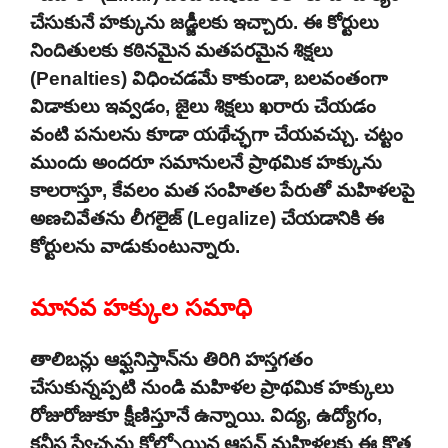
చేసుకునే హక్కును జడ్జీలకు ఇచ్చారు. ఈ కోర్టులు
నిందితులకు కఠినమైన మతపరమైన శిక్షలు
(Penalties) విధించడమే కాకుండా, బలవంతంగా
విడాకులు ఇవ్వడం, జైలు శిక్షలు ఖరారు చేయడం
వంటి పనులను కూడా యథేచ్ఛగా చేయవచ్చు. చట్టం
ముందు అందరూ సమానులనే ప్రాథమిక హక్కును
కాలరాస్తూ, కేవలం మత సంహితల పేరుతో మహిళలపై
అణచివేతను లీగలైజ్ (Legalize) చేయడానికి ఈ
కోర్టులను వాడుకుంటున్నారు.
మానవ హక్కుల సమాధి
తాలిబన్లు ఆఫ్ఘనిస్తాన్‌ను తిరిగి హస్తగతం
చేసుకున్నప్పటి నుండి మహిళల ప్రాథమిక హక్కులు
రోజురోజుకూ క్షీణిస్తూనే ఉన్నాయి. విద్య, ఉద్యోగం,
కనీస స్వేచ్ఛను కోల్పోయిన ఆఫ్ఘన్ మహిళలకు ఈ కొత్త