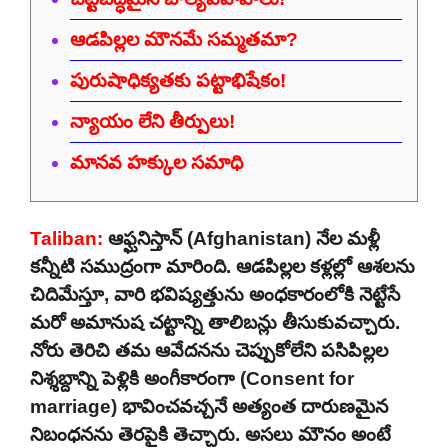
ఆడపిల్లల మౌనమే సమ్మతమా?
పురుషాధిక్యతకు పట్టాభిషేకం!
న్యాయం లేని తీర్పులు!
మానవ హక్కుల సమాధి
Taliban:
ఆఫ్ఘనిస్తాన్ (Afghanistan) నేల మళ్లీ
కన్నీటి సముద్రంగా మారింది. ఆడపిల్లల కళ్లల్లో ఆశలను
చిదిమేస్తూ, వారి భవిష్యత్తును అంధకారంలోకి నెట్టేసే
మరో అమానుష చట్టాన్ని తాలిబన్లు తీసుకువచ్చారు.
నోరు తెరిచి తమ ఆవేదనను చెప్పుకోలేని పసిపిల్లల
నిశ్శబ్దాన్ని పెళ్లికి అంగీకారంగా (Consent for
marriage) భావించవచ్చనే అత్యంత దారుణమైన
నిబంధనను తెరపైకి తెచ్చారు. అసలు మౌనం అంటే