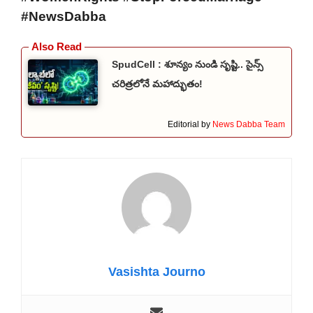
#NewsDabba
SpudCell : శూన్యం నుండి సృష్టి.. సైన్స్
చరిత్రలోనే మహాద్భుతం!
Editorial by
News Dabba Team
Vasishta Journo