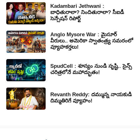
Kadambari Jethwani :
బాధితురాలా? నిందితురాలా? సీఐడీ
సెన్సేషన్ రిపోర్ట్
Anglo Mysore War : మైసూర్
వీరులు.. అమెరికా స్వాతంత్ర్య సమరంలో
వ్యూహకర్తలు!
SpudCell : శూన్యం నుండి సృష్టి.. సైన్స్
చరిత్రలోనే మహాద్భుతం!
Revanth Reddy: దమ్మున్న నాయకుడి
దిమ్మతిరిగే వ్యూహం!