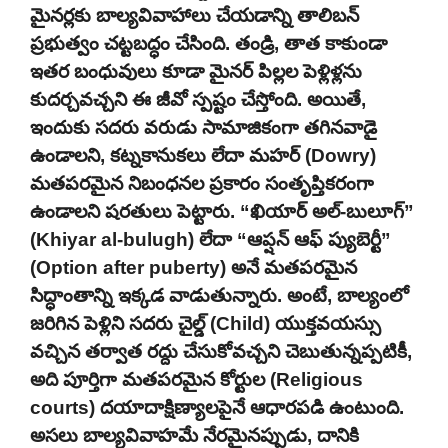
మైనర్లకు బాల్యవివాహాలు చేయడాన్ని తాలిబన్
ప్రభుత్వం చట్టబద్ధం చేసింది. తండ్రి, తాత కాకుండా
ఇతర బంధువులు కూడా మైనర్ పిల్లల పెళ్లిళ్లను
కుదర్చవచ్చని ఈ జీవో స్పష్టం చేస్తోంది. అయితే,
ఇందుకు సదరు వరుడు సామాజికంగా తగినవాడై
ఉండాలని, కట్నకానుకలు లేదా మహర్ (Dowry)
మతపరమైన నిబంధనల ప్రకారం సంతృప్తికరంగా
ఉండాలని షరతులు పెట్టారు. “ఖియార్ అల్-బులూగ్”
(Khiyar al-bulugh) లేదా “ఆప్షన్ ఆఫ్ ప్యుబెర్టీ”
(Option after puberty) అనే మతపరమైన
సిద్ధాంతాన్ని ఇక్కడ వాడుతున్నారు. అంటే, బాల్యంలో
జరిగిన పెళ్లిని సదరు చైల్డ్ (Child) యుక్తవయస్సు
వచ్చిన తర్వాత రద్దు చేసుకోవచ్చని చెబుతున్నప్పటికీ,
అది పూర్తిగా మతపరమైన కోర్టుల (Religious
courts) దయాదాక్షిణ్యాలపైనే ఆధారపడి ఉంటుంది.
అసలు బాల్యవివాహమే నేరమైనప్పుడు, దానికి