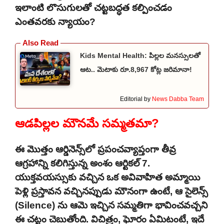
ఇలాంటి లొసుగులతో చట్టబద్ధత కల్పించడం
ఎంతవరకు న్యాయం?
Kids Mental Health: పిల్లల మనస్సులతో
ఆట.. మెటాకు రూ.8,967 కోట్ల జరిమానా!
Editorial by
News Dabba Team
ఆడపిల్లల మౌనమే సమ్మతమా?
ఈ మొత్తం ఆర్డినెన్స్‌లో ప్రపంచవ్యాప్తంగా తీవ్ర
ఆగ్రహాన్ని కలిగిస్తున్న అంశం ఆర్టికల్ 7.
యుక్తవయస్సుకు వచ్చిన ఒక అవివాహిత అమ్మాయి
పెళ్లి ప్రస్తావన వచ్చినప్పుడు మౌనంగా ఉంటే, ఆ సైలెన్స్
(Silence) ను ఆమె ఇచ్చిన సమ్మతిగా భావించవచ్చని
ఈ చట్టం చెబుతోంది. విచిత్రం, ఘోరం ఏమిటంటే, ఇదే