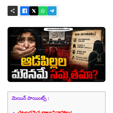
మెయిన్ పాయింట్స్ :
చట్టబద్ధమైన బాల్యవివాహాలు!