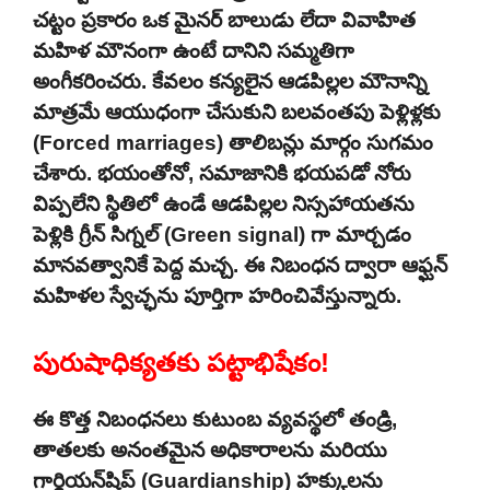
చట్టం ప్రకారం ఒక మైనర్ బాలుడు లేదా వివాహిత
మహిళ మౌనంగా ఉంటే దానిని సమ్మతిగా
అంగీకరించరు. కేవలం కన్యలైన ఆడపిల్లల మౌనాన్ని
మాత్రమే ఆయుధంగా చేసుకుని బలవంతపు పెళ్లిళ్లకు
(Forced marriages) తాలిబన్లు మార్గం సుగమం
చేశారు. భయంతోనో, సమాజానికి భయపడో నోరు
విప్పలేని స్థితిలో ఉండే ఆడపిల్లల నిస్సహాయతను
పెళ్లికి గ్రీన్ సిగ్నల్ (Green signal) గా మార్చడం
మానవత్వానికే పెద్ద మచ్చ. ఈ నిబంధన ద్వారా ఆఫ్ఘన్
మహిళల స్వేచ్ఛను పూర్తిగా హరించివేస్తున్నారు.
పురుషాధిక్యతకు పట్టాభిషేకం!
ఈ కొత్త నిబంధనలు కుటుంబ వ్యవస్థలో తండ్రి,
తాతలకు అనంతమైన అధికారాలను మరియు
గార్డియన్‌షిప్ (Guardianship) హక్కులను