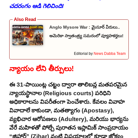
చదరంగం ఆడి గెలిచింది!
Anglo Mysore War : మైసూర్ వీరులు..
అమెరికా స్వాతంత్ర్య సమరంలో వ్యూహకర్తలు!
Editorial by
News Dabba Team
న్యాయం లేని తీర్పులు!
ఈ 31-పాయింట్ల చట్టం ద్వారా తాలిబన్ల మతపరమైన
న్యాయస్థానాల (Religious courts) పరిధిని
అధికారాలను విపరీతంగా పెంచేశారు. కేవలం వివాహ
వివాదాలే కాకుండా, మతత్యాగం (Apostasy),
వ్యభిచార ఆరోపణలు (Adultery), మరియు భార్యను
వేరే మహిళతో పోల్చే పురాతన ఇస్లామిక్ సాంప్రదాయం
“జిహార్” (Zihar) వంటి విషయాలలో కూడా జోక్యం