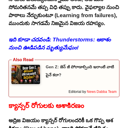
సోమరితనమే తప్ప విధి తప్పు కాదు. వైఫల్యాల నుంచి
పాఠాలు నేర్చుకుంటూ (Learning from failures),
ముందుకు సాగడమే నిజమైన విజయ రహస్యం.
ఇది కూడా చదవండి:
Thunderstorms: ఆకాశం
నుంచి ఊడిపడిన మృత్యుమేఘం!
Gen Z: జెన్ జీ పోరాడాల్సింది ఇలాంటి వాటి
పైనే కదా?
Editorial by
News Dabba Team
క్యాన్సర్ రోగులకు ఆశాకిరణం
అద్రిజ విజయం క్యాన్సర్ రోగులందరికీ ఒక గొప్ప ఆశ