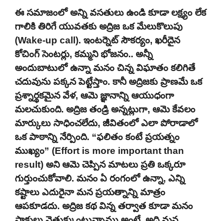
ఈ సమాజంలో అన్ని వసతులు ఉండి కూడా లక్ష్యం లేక
గాలికి తిరిగే యువతకు అద్రిజ ఒక మేలుకొలుపు
(Wake-up call). ఇంటర్నెట్ సౌకర్యం, ఖరీదైన
కోచింగ్ సెంటర్లు, కమ్మని భోజనం.. అన్నీ
అందుబాటులో ఉన్నా మనం చిన్న విఘాతం కలిగితే
చదువును పక్కన పెట్టేస్తాం. కానీ అద్రిజకు ప్రాణమే ఒక
ప్రశ్నార్థకమైన వేళ, ఆమె జ్ఞానాన్ని ఆయుధంగా
మలచుకుంది. అద్రిజ తండ్రి అన్నట్లుగా, ఆమె కేవలం
మార్కులు సాధించలేదు, జీవితంలో ఎలా పోరాడాలో
ఒక పాఠాన్ని నేర్పింది. “ఫలితం కంటే ప్రయత్నం
ముఖ్యం” (Effort is more important than
result) అని ఆమె చెప్పిన మాటలు ప్రతి ఒక్కరూ
గుర్తుంచుకోవాలి. మనం ఏ రంగంలో ఉన్నా, ఎన్ని
కష్టాలు ఎదురైనా మన ప్రయత్నాన్ని మాత్రం
ఆపకూడదు. అద్రిజ కథ విన్న తర్వాత కూడా మనం
సాకులు వెతుక్కుంటున్నాము అంటే, అది మన