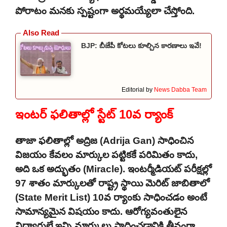
పోరాటం మనకు స్పష్టంగా అర్థమయ్యేలా చేస్తోంది.
BJP: బీజేపీ కోటలు కూల్చిన కారణాలు ఇవే!
Editorial by
News Dabba Team
ఇంటర్‌ ఫలితాల్లో స్టేట్ 10వ ర్యాంక్
తాజా ఫలితాల్లో అద్రిజ (Adrija Gan) సాధించిన
విజయం కేవలం మార్కుల పట్టికకే పరిమితం కాదు,
అది ఒక అద్భుతం (Miracle). ఇంటర్మీడియట్ పరీక్షల్లో
97 శాతం మార్కులతో రాష్ట్ర స్థాయి మెరిట్ జాబితాలో
(State Merit List) 10వ ర్యాంకు సాధించడం అంటే
సామాన్యమైన విషయం కాదు. ఆరోగ్యవంతులైన
విద్యార్థులే ఇన్ని మార్కులు సాధించడానికి తీవ్రంగా