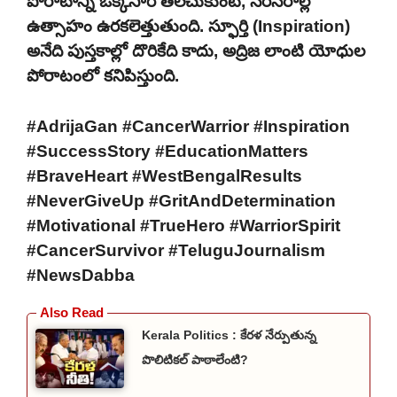
పోరాటాన్ని ఒక్కసారి తలచుకుంటే, నరనరాల్లో
ఉత్సాహం ఉరకలెత్తుతుంది. స్ఫూర్తి (Inspiration)
అనేది పుస్తకాల్లో దొరికేది కాదు, అద్రిజ లాంటి యోధుల
పోరాటంలో కనిపిస్తుంది.
#AdrijaGan #CancerWarrior #Inspiration
#SuccessStory #EducationMatters
#BraveHeart #WestBengalResults
#NeverGiveUp #GritAndDetermination
#Motivational #TrueHero #WarriorSpirit
#CancerSurvivor #TeluguJournalism
#NewsDabba
Kerala Politics : కేరళ నేర్పుతున్న
పొలిటికల్ పాఠాలేంటి?