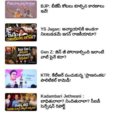
BJP: బీజేపీ కోటలు కూల్చిన కారణాలు
ఇవే!
YS Jagan: అన్యాయానికి అండగా
నిలబడడమే జగన్ రాజకీయామా?
Gen Z: జెన్ జీ పోరాడాల్సింది ఇలాంటి
వాటి పైనే కదా?
KTR: కేటీఆర్ పంచుకున్న ‘ప్రాణసంకట’
పొలిటికల్ కామెడీ!
Kadambari Jethwani :
బాధితురాలా? నిందితురాలా? సీఐడీ
సెన్సేషన్ రిపోర్ట్