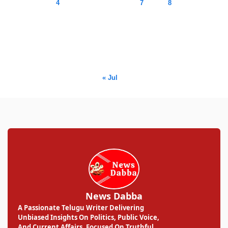
3
4
5
6
7
8
9
10
11
12
13
14
15
16
17
18
19
20
21
22
23
24
25
26
27
28
29
30
31
« Jul
News Dabba
A Passionate Telugu Writer Delivering
Unbiased Insights On Politics, Public Voice,
And Current Affairs. Focused On Truthful