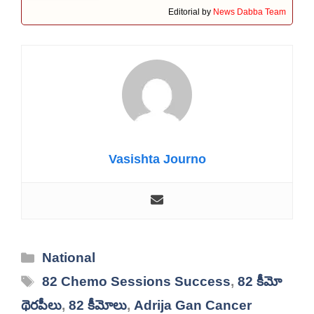
Editorial by
News Dabba Team
Vasishta Journo
Categories
National
Tags
82 Chemo Sessions Success
,
82 కీమో
థెరపీలు
,
82 కీమోలు
,
Adrija Gan Cancer