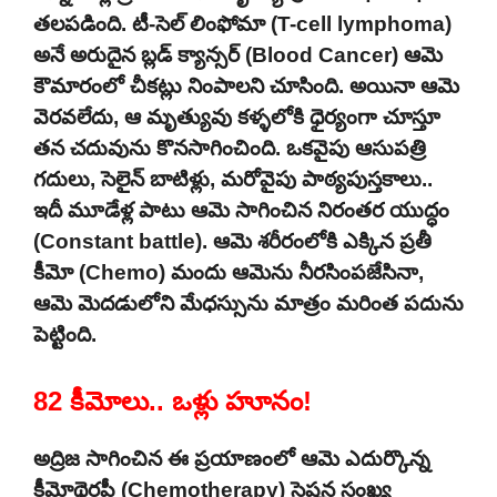
తలపడింది. టీ-సెల్ లింఫోమా (T-cell lymphoma)
అనే అరుదైన బ్లడ్ క్యాన్సర్ (Blood Cancer) ఆమె
కౌమారంలో చీకట్లు నింపాలని చూసింది. అయినా ఆమె
వెరవలేదు, ఆ మృత్యువు కళ్ళలోకి ధైర్యంగా చూస్తూ
తన చదువును కొనసాగించింది. ఒకవైపు ఆసుపత్రి
గదులు, సెలైన్ బాటిళ్లు, మరోవైపు పాఠ్యపుస్తకాలు..
ఇదీ మూడేళ్ల పాటు ఆమె సాగించిన నిరంతర యుద్ధం
(Constant battle). ఆమె శరీరంలోకి ఎక్కిన ప్రతీ
కీమో (Chemo) మందు ఆమెను నీరసింపజేసినా,
ఆమె మెదడులోని మేధస్సును మాత్రం మరింత పదును
పెట్టింది.
82 కీమోలు.. ఒళ్లు హూనం!
అద్రిజ సాగించిన ఈ ప్రయాణంలో ఆమె ఎదుర్కొన్న
కీమోథెరపీ (Chemotherapy) సెషన్ల సంఖ్య