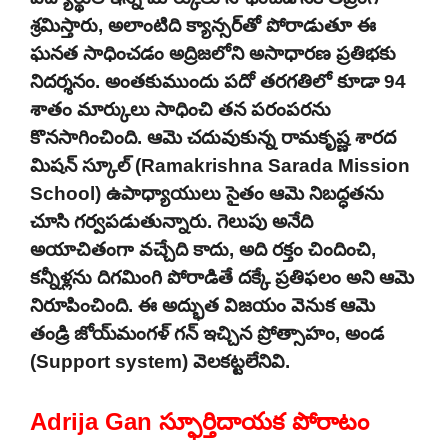
శ్రమిస్తారు, అలాంటిది క్యాన్సర్‌తో పోరాడుతూ ఈ
ఘనత సాధించడం అద్రిజలోని అసాధారణ ప్రతిభకు
నిదర్శనం. అంతకుముందు పదో తరగతిలో కూడా 94
శాతం మార్కులు సాధించి తన పరంపరను
కొనసాగించింది. ఆమె చదువుకున్న రామకృష్ణ శారద
మిషన్ స్కూల్ (Ramakrishna Sarada Mission
School) ఉపాధ్యాయులు సైతం ఆమె నిబద్ధతను
చూసి గర్వపడుతున్నారు. గెలుపు అనేది
అయాచితంగా వచ్చేది కాదు, అది రక్తం చిందించి,
కన్నీళ్లను దిగమింగి పోరాడితే దక్కే ప్రతిఫలం అని ఆమె
నిరూపించింది. ఈ అద్భుత విజయం వెనుక ఆమె
తండ్రి జోయ్‌మంగళ్ గన్ ఇచ్చిన ప్రోత్సాహం, అండ
(Support system) వెలకట్టలేనివి.
Adrija Gan స్ఫూర్తిదాయక పోరాటం