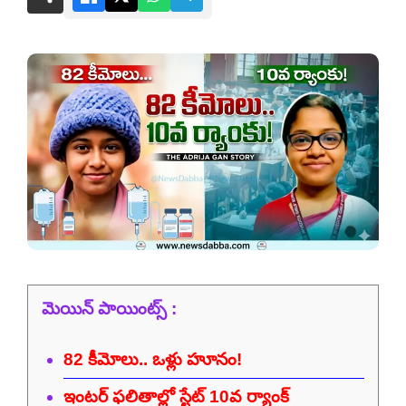
మెయిన్ పాయింట్స్ :
82 కీమోలు.. ఒళ్లు హూనం!
ఇంటర్‌ ఫలితాల్లో స్టేట్ 10వ ర్యాంక్