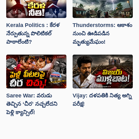
Kerala Politics : కేరళ
Thunderstorms: ఆకాశం
నేర్పుతున్న పొలిటికల్
నుంచి ఊడిపడిన
పాఠాలేంటి?
మృత్యుమేఘం!
Saree War: వరుడు
Vijay: దళపతికి నిత్య అగ్ని
తెచ్చిన ‘చీర’ నచ్చలేదని
పరీక్ష!
పెళ్లి క్యాన్సిల్!