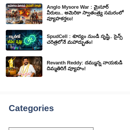
Anglo Mysore War : మైసూర్
వీరులు.. అమెరికా స్వాతంత్ర్య సమరంలో
వ్యూహకర్తలు!
SpudCell : శూన్యం నుండి సృష్టి.. సైన్స్
చరిత్రలోనే మహాద్భుతం!
Revanth Reddy: దమ్మున్న నాయకుడి
దిమ్మతిరిగే వ్యూహం!
Categories
Categories