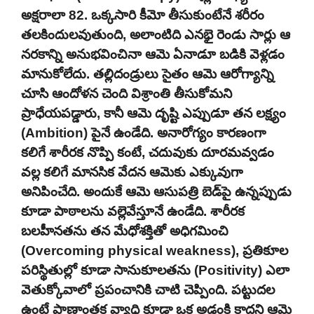
అక్షరాలా 82. ఒక్కసారి కీమో తీసుకుంటేనే శరీరం
తలకిందులవుతుంది, అలాంటిది ఎనభై రెండు సార్లు ఆ
నరకాన్ని అనుభవించినా ఆమె ఏనాడూ బడికి వెళ్లడం
మానుకోలేదు. తల్లిదండ్రులు సైతం ఆమె ఆరోగ్యాన్ని
చూసి ఆందోళన చెంది విశ్రాంతి తీసుకోమని
ప్రాధేయపడ్డారు, కానీ ఆమె దృష్టి ఎప్పుడూ తన లక్ష్యం
(Ambition) పైనే ఉండేది. అనారోగ్యం కారణంగా
కలిగే శారీరక నొప్పి కంటే, చదువుకు దూరమవ్వడం
వల్ల కలిగే మానసిక వేదన ఆమెకు ఎక్కువుగా
అనిపించేది. అందుకే ఆమె ఆసుపత్రి బెడ్‌పై ఉన్నప్పుడు
కూడా పాఠాలను వల్లెవేస్తూనే ఉండేది. శారీరక
బలహీనతను తన మేధోశక్తితో అధిగమించి
(Overcoming physical weakness), ప్రతికూల
పరిస్థితుల్లో కూడా సానుకూలతను (Positivity) ఎలా
వెతుక్కోవాలో ప్రపంచానికి చాటి చెప్పింది. పట్టుదల
ఉంటే ప్రాణాంతక వ్యాధి కూడా ఒక అడ్డంకి కాదని ఆమె