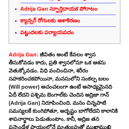
Adrija Gan స్ఫూర్తిదాయక పోరాటం
క్యాన్సర్ రోగులకు ఆశాకిరణం
పట్టుదలకు పర్యాయపదం
Adrija Gan:
జీవితం అంటే కేవలం శ్వాస
తీసుకోవడం కాదు, ప్రతి శ్వాసలోనూ ఒక ఆశను
వెతుక్కోవడం. విధి వంచించినా, శరీరం
సహకరించకపోయినా, మనసులోని సంకల్ప బలం
(Will power) అచంచలంగా ఉంటే అసాధ్యమైనది
ఏదీ లేదని పశ్చిమ బెంగాల్‌కు చెందిన అద్రిజా గాన్
(Adrija Gan) నిరూపించింది. మనం చిన్నపాటి
సమస్యలకే కుంగిపోతూ, అదృష్టం బాగోలేదని కాలానికి
శాపనార్థాలు పెడుతుంటాం. కానీ, అద్రిజ తన
పన్నెండేళ్ల ప్రాయంలోనే మృత్యువుతో ముఖాముఖి