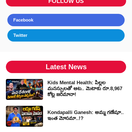
FOLLOW US
Facebook
Twitter
Latest News
Kids Mental Health: పిల్లల
మనస్సులతో ఆట.. మెటాకు రూ.8,967
కోట్ల జరిమానా!
Kondapalli Ganesh: అమ్మ గణేషూ..
ఇంత మోసమా..!?