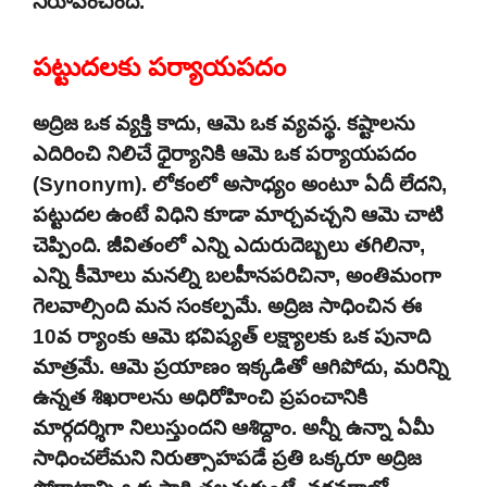
నిరూపించింది.
పట్టుదలకు పర్యాయపదం
అద్రిజ ఒక వ్యక్తి కాదు, ఆమె ఒక వ్యవస్థ. కష్టాలను
ఎదిరించి నిలిచే ధైర్యానికి ఆమె ఒక పర్యాయపదం
(Synonym). లోకంలో అసాధ్యం అంటూ ఏదీ లేదని,
పట్టుదల ఉంటే విధిని కూడా మార్చవచ్చని ఆమె చాటి
చెప్పింది. జీవితంలో ఎన్ని ఎదురుదెబ్బలు తగిలినా,
ఎన్ని కీమోలు మనల్ని బలహీనపరిచినా, అంతిమంగా
గెలవాల్సింది మన సంకల్పమే. అద్రిజ సాధించిన ఈ
10వ ర్యాంకు ఆమె భవిష్యత్ లక్ష్యాలకు ఒక పునాది
మాత్రమే. ఆమె ప్రయాణం ఇక్కడితో ఆగిపోదు, మరిన్ని
ఉన్నత శిఖరాలను అధిరోహించి ప్రపంచానికి
మార్గదర్శిగా నిలుస్తుందని ఆశిద్దాం. అన్నీ ఉన్నా ఏమీ
సాధించలేమని నిరుత్సాహపడే ప్రతి ఒక్కరూ అద్రిజ