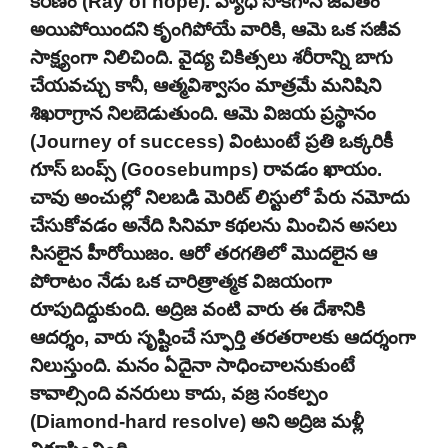
కిరణం (Ray of hope). వ్యాధి సోకగానే జీవితం
అయిపోయిందని కృంగిపోయే వారికి, ఆమె ఒక సజీవ
సాక్ష్యంగా నిలిచింది. వైద్య చికిత్సలు శరీరాన్ని బాగు
చేయవచ్చు కానీ, ఆత్మవిశ్వాసం మాత్రమే మనిషిని
శిఖరాగ్రాన నిలబెడుతుంది. ఆమె విజయ ప్రస్థానం
(Journey of success) వింటుంటే ప్రతి ఒక్కరికీ
గూస్ బంప్స్ (Goosebumps) రావడం ఖాయం.
చావు అంచుల్లో నిలబడి మెరిట్ లిస్టులో పేరు నమోదు
చేసుకోవడం అనేది సినిమా కథలను మించిన అసలు
సిసలైన హీరోయిజం. ఆరో తరగతిలో మొదలైన ఆ
పోరాటం నేడు ఒక చారిత్రాత్మక విజయంగా
రూపుదిద్దుకుంది. అద్రిజ వంటి వారు ఈ దేశానికి
ఆదర్శం, వారు సృష్టించే స్ఫూర్తి తరతరాలకు ఆదర్శంగా
నిలుస్తుంది. మనం ఏదైనా సాధించాలనుకుంటే
కావాల్సింది వనరులు కాదు, వజ్ర సంకల్పం
(Diamond-hard resolve) అని అద్రిజ మళ్లీ