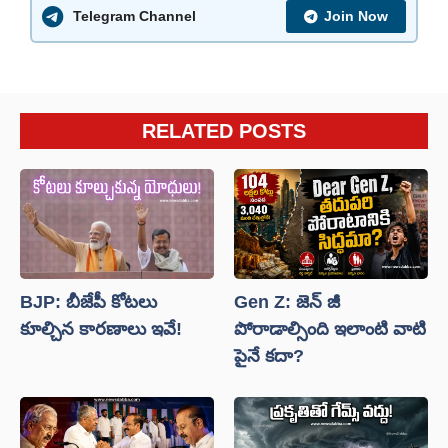
Telegram Channel
Join Now
RELATED POSTS
BJP: బీజేపీ కోటలు
Gen Z: జెన్ జీ
కూల్చిన కారణాలు ఇవే!
పోరాడాల్సింది ఇలాంటి వాటి
పైనే కదా?