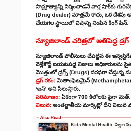
సామ్రాజ్యాన్ని నిర్మించాడనే వార్త షాక్‌కు గురిచ
(Drug dealer) మాత్రమే కాదు, ఒక దేశపు ఆర్
చేయగల స్థాయిలో విషాన్ని నింపిన కింగ్ పిన్.
న్యూజిలాండ్ చరిత్రలో అతిపెద్ద డ్రగ్ బ
న్యూజిలాండ్ పోలీసులు చేపట్టిన ఈ ఇన్వెస్ట
వెళ్లేకొద్దీ బయటపడ్డ నిజాలు అధికారులను స
మొత్తంలో డ్రగ్స్ (Drugs) సరఫరా చేస్తున్న 
డ్రగ్ రకం:
మెతాంఫెటమైన్ (Methamphetamin
‘ఐస్’ అని పిలుస్తారు.
పరిమాణం:
ఏకంగా 700 కిలోలకు పైగా మెత్.
విలువ:
అంతర్జాతీయ మార్కెట్లో దీని విలు
Kids Mental Health: పిల్లల మ