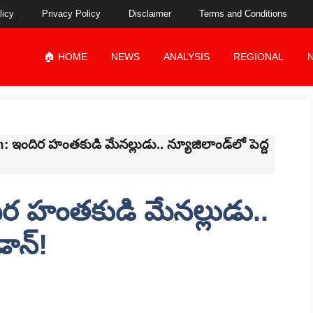
licy
Privacy Policy
Disclaimer
Terms and Conditions
🏠 HOME
NEWS
ANALYSIS
REGIONAL
: ఇందిర హంతకుడి మేనల్లుడు.. న్యూజిలాండ్‌లో పెద్ద
ిర హంతకుడి మేనల్లుడు..
డాన్!