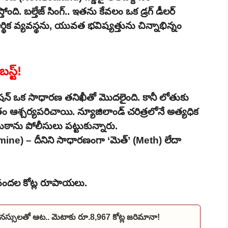
ేస్తోంది. బల్తేజ్ సింగ్.. ఇతను కేవలం ఒక డ్రగ్ డీలర్
థిక వ్యవస్థను, యువత భవిష్యత్తును చిన్నాభిన్నం
స్ట్!
ిగేషన్ ఒక సాధారణ తనిఖీతో మొదలైంది. కానీ లోతుకు
ైతం ఆశ్చర్యపరిచాయి. న్యూజిలాండ్ చరిత్రలోనే అత్యధిక
ముఠాను పోలీసులు పట్టుకున్నారు.
e) – దీనిని సాధారణంగా ‘మెత్’ (Meth) లేదా
వ వందల కోట్ల రూపాయలు.
నస్సులతో ఆట.. మెటాకు రూ.8,967 కోట్ల జరిమానా!