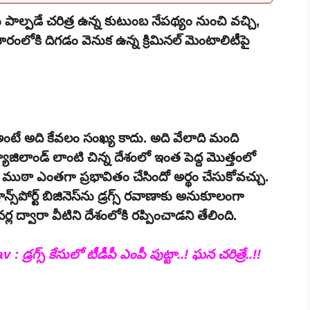
పాల్పడే చరిత్ర ఉన్న కుటుంబ నేపథ్యం నుంచి వచ్చి,
యాపారంలోకి దిగడం వెనుక ఉన్న క్రిమినల్ మెంటాలిటీపై
 అంటే అది కేవలం సంఖ్య కాదు. అది వేలాది మంది
జిలాండ్ లాంటి చిన్న దేశంలో ఇంత పెద్ద మొత్తంలో
ఈ ముఠా ఎంతగా ప్రభావితం చేసిందో అర్థం చేసుకోవచ్చు.
్స్‌పోర్ట్ బిజినెస్‌ను డ్రగ్స్ రవాణాకు అనుకూలంగా
్ల ద్వారా వీటిని దేశంలోకి రప్పించాడని తేలింది.
్రగ్స్ కేసులో టీడీపీ ఎంపీ పుట్టా..! ఘన చరిత్రే..!!