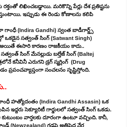
రక్తంతో లిఖించబడ్డాయి. మరికొన్ని పేర్లు దేశ ప్రతిష్టను
్తుంటాయి. ఇప్పుడు ఈ రెండు కోణాలను కలిపి
రా గాంధీ (Indira Gandhi) స్వంత బాడీగార్డ్స్
్లో ఒకడైన సత్వంత్ సింగ్ (Satwant Singh)
ంది. అయితే ఈసారి కారణం రాజకీయం కాదు..
వంత్ సింగ్ మేనల్లుడు బల్తేజ్ సింగ్ (Baltej
ే కనీవినీ ఎరుగని డ్రగ్ స్మగ్లింగ్ (Drug
 ప్రపంచవ్యాప్తంగా సంచలనం సృష్టిస్తోంది.
ు..
ా గాంధీ హత్యోదంతం (Indira Gandhi Assasin) ఒక
ిన ఇద్దరు సెక్యూరిటీ గార్డులలో సత్వంత్ సింగ్ ఒకడు.
ఆ కుటుంబం వార్తలకు దూరంగా ఉంటూ వచ్చింది. కానీ,
లాండ్ (Newzealand) గడ్డపై అతిపెద్ద నేర