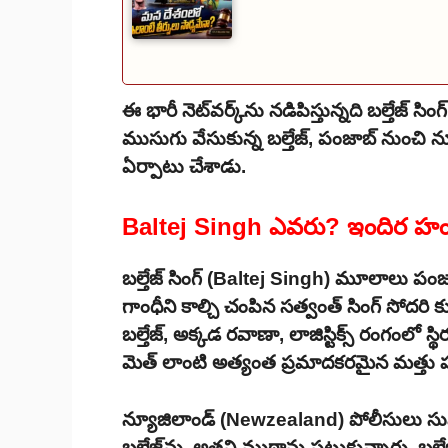
ఈ భారీ నెట్‌వర్క్‌ను నడిపిస్తున్నది బల్తేజ్ స
ముసుగు వేసుకున్న బల్తేజ్, పంజాబ్ నుంచి న్
ఏర్పాటు చేశాడు.
Baltej Singh ఎవరు? ఇందిర హ
బల్తేజ్ సింగ్ (Baltej Singh) మూలాలు పంజ
గాంధీని కాల్చి చంపిన సత్వంత్ సింగ్ సోదరి 
బల్తేజ్, అక్కడ రవాణా, లాజిస్టిక్స్ రంగంల
మెత్ లాంటి అత్యంత ప్రమాదకరమైన మత్తు పద
న్యూజిలాండ్ (Newzealand) పోలీసులు స
బల్తేజ్‌ను, అతని ముఠాను పట్టుకున్నారు. బల్