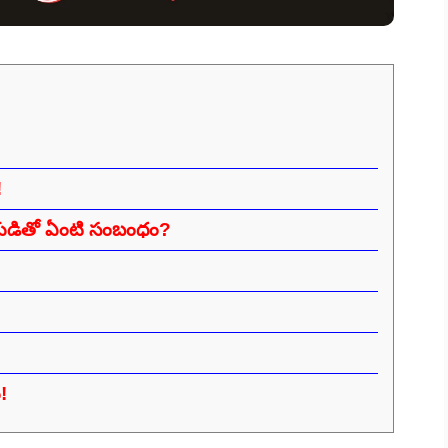
!
ుడితో ఏంటి సంబంధం?
!