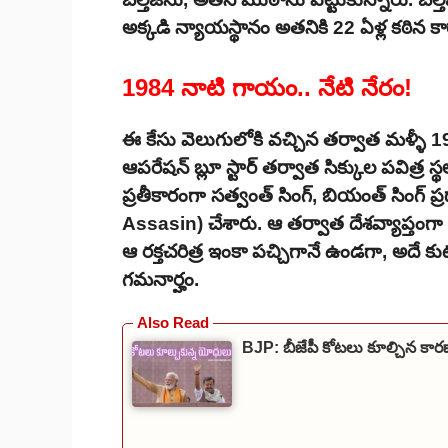
అక్కడి న్యాయస్థానం అతనికి 22 ఏళ్ల కఠిన కారా
1984 నాటి గాయం.. నేటి నేరం!
ఈ కేసు వెలుగులోకి వచ్చిన తర్వాత మళ్ళీ 
ఆపరేషన్ బ్లూ స్టార్ తర్వాత సిక్కుల పవిత్ర స
ప్రతీకారంగా సత్వంత్ సింగ్, బియంత్ సింగ్ 
Assasin) చేశారు. ఆ తర్వాత దేశవ్యాప్తంగా 
ఆ రక్తచరిత్ర ఇంకా పచ్చిగానే ఉండగా, అదే కుటు
గమనార్హం.
BJP: బీజేపీ కోటలు కూల్చిన కార