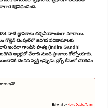
గార శిక్షవిధించింది.
1984 నాటి జ్ఞాపకాలు చర్చనీయాంశంగా మారాయి.
్థలం గోల్డెన్ టెంపుల్‌లో జరిగిన పరిణామాలకు
ప్రధాని ఇందిరా గాంధీని హత్య (Indira Gandhi
జరిగిన అల్లర్లలో వేలాది మంది ప్రాణాలు కోల్పోయారు.
ంబానికి చెందిన వ్యక్తి ఇప్పుడు డ్రగ్స్ కేసులో దొరకడం
ణాలు ఇవే!
Editorial by
News Dabba Team