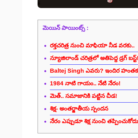
మెయిన్ పాయింట్స్ :
రక్తచరిత్ర నుంచి మాఫియా నీడ వరకు..
న్యూజిలాండ్ చరిత్రలో అతిపెద్ద డ్రగ్ బస్ట్
Baltej Singh ఎవరు? ఇందిర హంతక
1984 నాటి గాయం.. నేటి నేరం!
మెత్.. సమాజానికి పట్టిన చీడ!
శిక్ష- అంతర్జాతీయ స్పందన
నేరం ఎప్పుడూ శిక్ష నుంచి తప్పించుకోదు