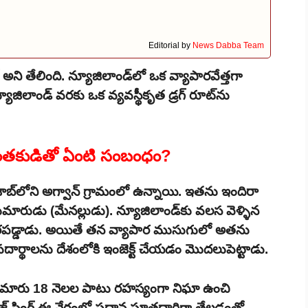
Editorial by
News Dabba Team
ింగ్ అని తేలింది. న్యూజిలాండ్‌లో ఒక వ్యాపారవేత్తగా
యూజిలాండ్ వరకు ఒక వ్యవస్థీకృత డ్రగ్ రూట్‌ను
ంతకుడితో ఏంటి సంబంధం?
ాబ్‌లోని అగ్వాన్ గ్రామంలో ఉన్నాయి. ఇతను ఇందిరా
కుమారుడు (మేనల్లుడు). న్యూజిలాండ్‌కు వలస వెళ్ళిన
ో స్థిరపడ్డాడు. అయితే తన వ్యాపార ముసుగులో అతను
ార్థాలను దేశంలోకి ఇంజెక్ట్ చేయడం మొదలుపెట్టాడు.
ుమారు 18 నెలల పాటు రహస్యంగా నిఘా ఉంచి
తేజ్ సింగ్ ఈ నేరంలో ప్రధాన సూత్రధారిగా తేలడంతో