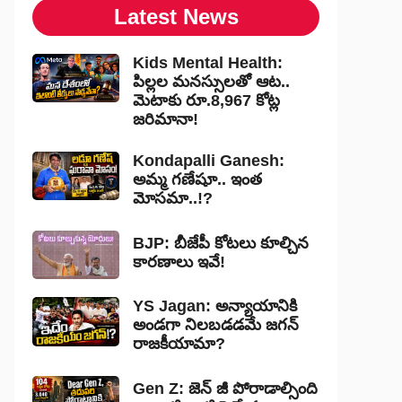
Latest News
Kids Mental Health:
పిల్లల మనస్సులతో ఆట..
మెటాకు రూ.8,967 కోట్ల
జరిమానా!
Kondapalli Ganesh:
అమ్మ గణేషూ.. ఇంత
మోసమా..!?
BJP: బీజేపీ కోటలు కూల్చిన
కారణాలు ఇవే!
YS Jagan: అన్యాయానికి
అండగా నిలబడడమే జగన్
రాజకీయామా?
Gen Z: జెన్ జీ పోరాడాల్సింది