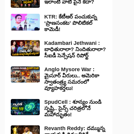
ఇలాంటి వాటి పైనే కదా?
KTR: కేటీఆర్ పంచుకున్న
‘ప్రాణసంకట’ పొలిటికల్
కామెడీ!
Kadambari Jethwani :
బాధితురాలా? నిందితురాలా?
సీఐడీ సెన్సేషన్ రిపోర్ట్
Anglo Mysore War :
మైసూర్ వీరులు.. అమెరికా
స్వాతంత్ర్య సమరంలో
వ్యూహకర్తలు!
SpudCell : శూన్యం నుండి
సృష్టి.. సైన్స్ చరిత్రలోనే
మహాద్భుతం!
Revanth Reddy: దమ్మున్న