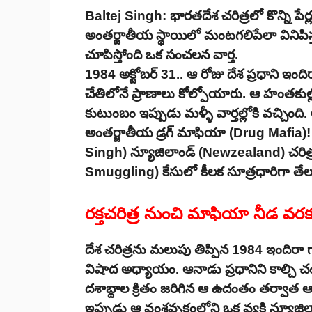
Baltej Singh: భారతదేశ చరిత్రలో కొన్ని పేర్లు 
అంతర్జాతీయ స్థాయిలో మంటగలిపేలా వినిపిస
చూపిస్తోంది ఒక సంచలన వార్త.
1984 అక్టోబర్ 31.. ఆ రోజు దేశ ప్రధాని ఇంది
చేతిలోనే ప్రాణాలు కోల్పోయారు. ఆ హంతకుల
కుటుంబం ఇప్పుడు మళ్ళీ వార్తల్లోకి వచ్చి
అంతర్జాతీయ డ్రగ్ మాఫియా (Drug Mafia)! సత్
Singh) న్యూజిలాండ్ (Newzealand) చరిత్రలోన
Smuggling) కేసులో కీలక సూత్రధారిగా తేలడం
రక్తచరిత్ర నుంచి మాఫియా నీడ వరక
దేశ చరిత్రను మలుపు తిప్పిన 1984 ఇందిర
విషాద అధ్యాయం. ఆనాడు ప్రధానిని కాల్చి చంప
దశాబ్దాల క్రితం జరిగిన ఆ ఉదంతం తర్వాత 
ఇప్పుడు ఆ వంశవృక్షంలోని ఒక వ్యక్తి న్యూజి