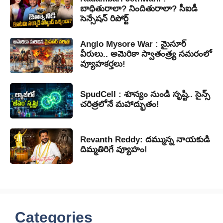
బాధితురాలా? నిందితురాలా? సీఐడీ
సెన్సేషన్ రిపోర్ట్
Anglo Mysore War : మైసూర్
వీరులు.. అమెరికా స్వాతంత్ర్య సమరంలో
వ్యూహకర్తలు!
SpudCell : శూన్యం నుండి సృష్టి.. సైన్స్
చరిత్రలోనే మహాద్భుతం!
Revanth Reddy: దమ్మున్న నాయకుడి
దిమ్మతిరిగే వ్యూహం!
Categories