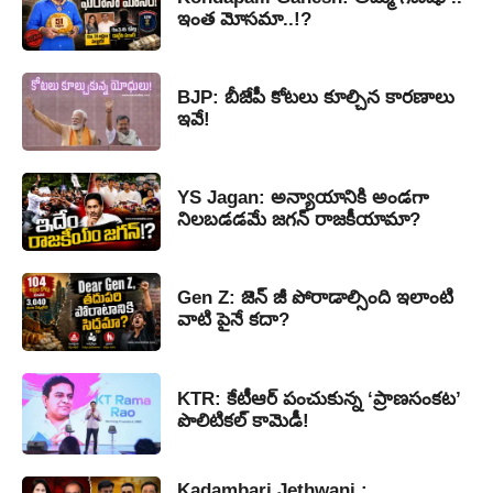
ఇంత మోసమా..!?
BJP: బీజేపీ కోటలు కూల్చిన కారణాలు
ఇవే!
YS Jagan: అన్యాయానికి అండగా
నిలబడడమే జగన్ రాజకీయామా?
Gen Z: జెన్ జీ పోరాడాల్సింది ఇలాంటి
వాటి పైనే కదా?
KTR: కేటీఆర్ పంచుకున్న ‘ప్రాణసంకట’
పొలిటికల్ కామెడీ!
Kadambari Jethwani :