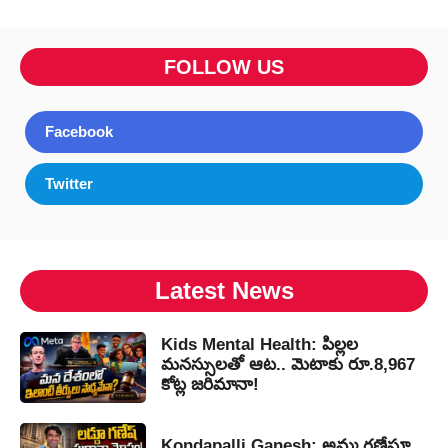
FOLLOW US
Facebook
Twitter
Latest News
Kids Mental Health: పిల్లల
మనస్సులతో ఆట.. మెటాకు రూ.8,967
కోట్ల జరిమానా!
Kondapalli Ganesh: అమ్మ గణేషూ..