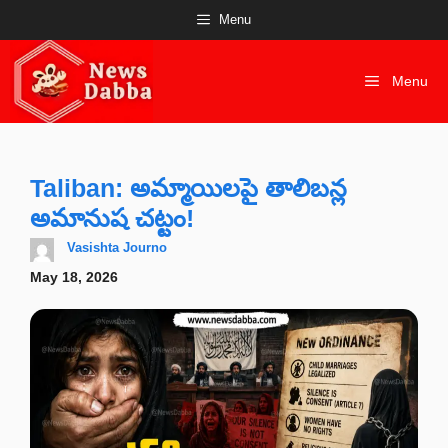
Skip
Menu
to
content
Menu
Taliban: అమ్మాయిలపై తాలిబన్ల
అమానుష చట్టం!
Vasishta Journo
May 18, 2026