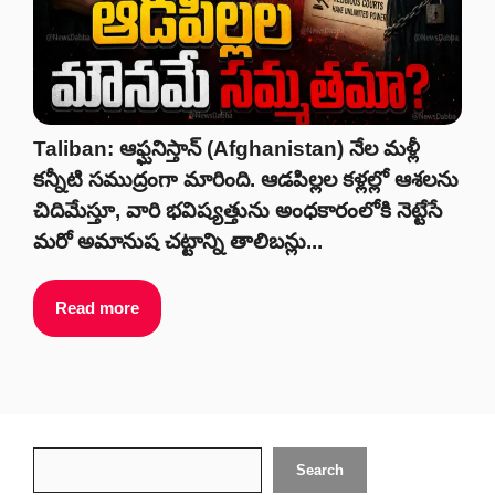
Taliban: ఆఫ్ఘనిస్తాన్ (Afghanistan) నేల మళ్లీ
కన్నీటి సముద్రంగా మారింది. ఆడపిల్లల కళ్లల్లో ఆశలను
చిదిమేస్తూ, వారి భవిష్యత్తును అంధకారంలోకి నెట్టేసే
మరో అమానుష చట్టాన్ని తాలిబన్లు...
Read more
Search
Search