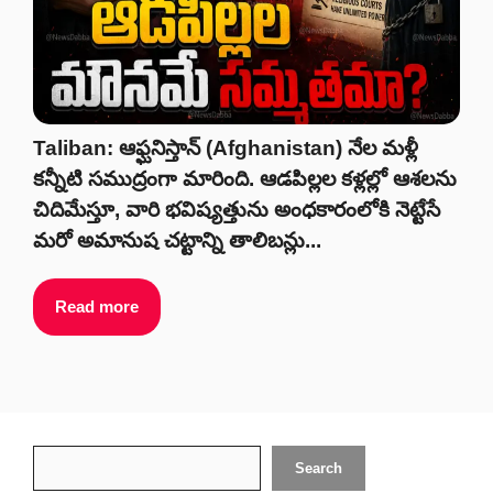
Taliban: ఆఫ్ఘనిస్తాన్ (Afghanistan) నేల మళ్లీ
కన్నీటి సముద్రంగా మారింది. ఆడపిల్లల కళ్లల్లో ఆశలను
చిదిమేస్తూ, వారి భవిష్యత్తును అంధకారంలోకి నెట్టేసే
మరో అమానుష చట్టాన్ని తాలిబన్లు...
Read more
Search
Search