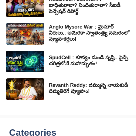
బాధితురాలా? నిందితురాలా? సీఐడీ
సెన్సేషన్ రిపోర్ట్
Anglo Mysore War : మైసూర్
వీరులు.. అమెరికా స్వాతంత్ర్య సమరంలో
వ్యూహకర్తలు!
SpudCell : శూన్యం నుండి సృష్టి.. సైన్స్
చరిత్రలోనే మహాద్భుతం!
Revanth Reddy: దమ్మున్న నాయకుడి
దిమ్మతిరిగే వ్యూహం!
Categories