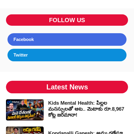
FOLLOW US
Facebook
Twitter
Latest News
Kids Mental Health: పిల్లల
మనస్సులతో ఆట.. మెటాకు రూ.8,967
కోట్ల జరిమానా!
Kondapalli Ganesh: అమ్మ గణేషూ..