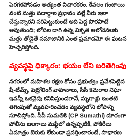
పెరగకపోవడం అత్యంత విచారకరం. కేవలం గంజాయి
వంటి మత్తు పదార్థాల ప్రభావం వల్లే వీరు ఇలా
చేస్తున్నారని సరిపెట్టుకుంటే అది పెద్ద పొరపాటే
అవుతుంది; లోపల దాగి ఉన్న వికృత ఆలోచనలకు
మత్తు తోడైతే సమాజానికి ఎంత ప్రమాదమో ఈ ఘటన
హెచ్చరిస్తోంది.
వ్యవస్థపై ధిక్కారం: భయం లేని బరితెగింపు
నగరంలో మహిళల రక్షణ కోసం ప్రభుత్వం ప్రవేశపెట్టిన
షీ-టీమ్స్, పెట్రోలింగ్ వాహనాలు, సీసీ కెమెరాల నిఘా
ఇవన్నీ ఒకవైపు కనిపిస్తుండగానే, మృగాళ్లు ఇంతటి
తెగింపుతో వ్యవహరించడం వ్యవస్థలోని లోపాన్ని
సూచిస్తోంది. సీపీ సుమతికి (CP Sumathi) దూరంగా
పోలీసు బలగాలు మఫ్టీలో ఉన్నప్పటికీ, పోకిరీలు
ఏమాత్రం బెరుకు లేకుండా ప్రవర్తించారంటే, సాధారణ