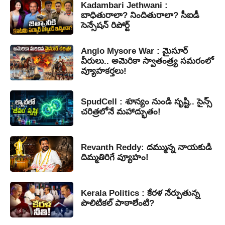
Kadambari Jethwani :
బాధితురాలా? నిందితురాలా? సీఐడీ
సెన్సేషన్ రిపోర్ట్
Anglo Mysore War : మైసూర్
వీరులు.. అమెరికా స్వాతంత్ర్య సమరంలో
వ్యూహకర్తలు!
SpudCell : శూన్యం నుండి సృష్టి.. సైన్స్
చరిత్రలోనే మహాద్భుతం!
Revanth Reddy: దమ్మున్న నాయకుడి
దిమ్మతిరిగే వ్యూహం!
Kerala Politics : కేరళ నేర్పుతున్న
పొలిటికల్ పాఠాలేంటి?