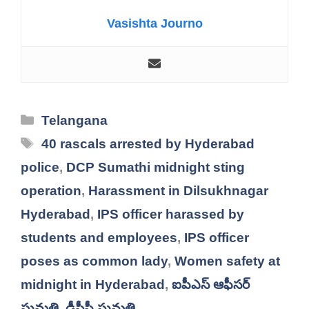
Vasishta Journo
Categories
Telangana
Tags
40 rascals arrested by Hyderabad
police
,
DCP Sumathi midnight sting
operation
,
Harassment in Dilsukhnagar
Hyderabad
,
IPS officer harassed by
students and employees
,
IPS officer
poses as common lady
,
Women safety at
midnight in Hyderabad
,
ఐపీఎస్ ఆఫీసర్
సుమతి
,
డీసీపీ సుమతి