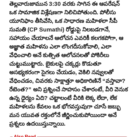
తెల్లవారుజామున 3:30 వరకు సాగిన ఈ ఆపరేషన్
ఒక సామాజిక విశ్లేషణగా నిలిచిపోతుంది. పోలీసు
యూనిఫాం తీసివేసి, ఒక సాధారణ మహిళలా సీపీ
సుమతి (CP Sumathi) రోడ్డుపై నిలబడగానే,
సహాయం చేయాలనే ఆలోచన ఎవరికీ కలగకపోగా, ఆ
అజ్ఞాత మహిళను ఎలా లొంగదీసుకోవాలి, ఎలా
వేధించాలి అనే కుత్సిత ఆలోచనలతో పోకిరీలు
చుట్టుముట్టారు. బైకులపై చక్కర్లు కొడుతూ
అసభ్యకరంగా సైగలు చేయడం, వెకిలి నవ్వులతో
వేధించడం, చివరకు సాక్షాత్తూ అధికారిణినే “వస్తావా?
రేటెంత?” అని ప్రశ్నించే సాహసం చేశారంటే, వీరి వెనుక
ఉన్న ధైర్యం ఏది? చట్టాలంటే వీరికి లెక్క లేదా, లేక
మహిళలను కేవలం ఒక భోగవస్తువుగా చూసే జబ్బు
మన యువత రక్తంలోనే జీర్ణించుకుపోయిందా అనే
ప్రశ్నలు ఉదయిస్తున్నాయి.