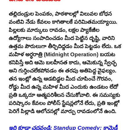
తల్లిదండ్రుల పెంపకం, పాఠశాలల్లో విలువల బోధన
వంటివి నేడు కేవలం కాగితాలకే పరిమితమయ్యాయి.
పిల్లలకు మార్కులు రావడం, లక్షల ప్యాకేజీల
ఉద్యోగాలు సంపాదించడం మీద పెట్టిన దృష్టి, వారిని
ఉత్తమ పౌరులుగా తీర్చిదిద్దడం మీద పెట్టడం లేదు. ఒక
మహిళ అర్ధరాత్రి (Midnight Operation) బయట
కనిపిస్తే అది ఆమె బలహీనత కాదు, ఆమెకున్న స్వేచ్ఛ
అని గుర్తించలేకపోవడం ఈ తరపు అతిపెద్ద వైఫల్యం.
తన ఇంట్లో ఉన్న ఆడబిడ్డల మీద చూపించే గౌరవం,
రోడ్డు మీద ఉన్న మహిళ మీద ఎందుకు ఉండటం లేదో
ప్రతి ఒక్కరూ ఆత్మపరిశీలన చేసుకోవాలి. ఈ సమస్యకు
పరిష్కారం కేవలం పోలీస్ స్టేషన్లలోనే లేదు, ప్రతి ఇంట్లో
పెరిగే పిల్లాడి ఆలోచనల్లో మార్పు రావడంలోనే ఉంది.
ఇది కూడా చదవండి:
Standup Comedy: కామెడీ