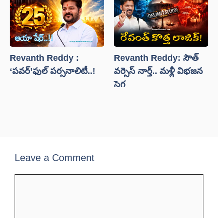
Revanth Reddy :
Revanth Reddy: సౌత్
‘పవర్’ఫుల్ పర్సనాలిటీ..!
వర్సెస్ నార్త్.. మళ్లీ విభజన
సెగ
Leave a Comment
Comment