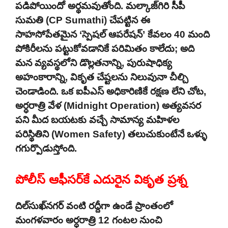
పడిపోయిందో అర్థమవుతోంది. మల్కాజ్‌గిరి సీపీ
సుమతి (CP Sumathi) చేపట్టిన ఈ
సాహసోపేతమైన ‘స్పెషల్ ఆపరేషన్’ కేవలం 40 మంది
పోకిరీలను పట్టుకోవడానికే పరిమితం కాలేదు; అది
మన వ్యవస్థలోని డొల్లతనాన్ని, పురుషాధిక్య
అహంకారాన్ని, వికృత చేష్టలను నిలువునా చీల్చి
చెండాడింది. ఒక ఐపీఎస్ అధికారిణికే రక్షణ లేని చోట,
అర్ధరాత్రి వేళ (Midnight Operation) అత్యవసర
పని మీద బయటకు వచ్చే సామాన్య మహిళల
పరిస్థితిని (Women Safety) తలుచుకుంటేనే ఒళ్ళు
గగుర్పొడుస్తోంది.
పోలీస్ ఆఫీసర్‌కే ఎదురైన వికృత ప్రశ్న
దిల్‌సుఖ్‌నగర్ వంటి రద్దీగా ఉండే ప్రాంతంలో
మంగళవారం అర్ధరాత్రి 12 గంటల నుంచి