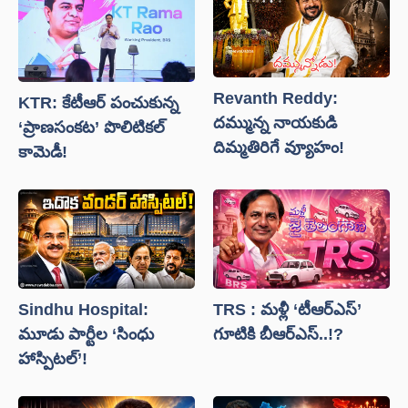
Revanth Reddy:
KTR: కేటీఆర్ పంచుకున్న
దమ్మున్న నాయకుడి
‘ప్రాణసంకట’ పొలిటికల్
దిమ్మతిరిగే వ్యూహం!
కామెడీ!
Sindhu Hospital:
TRS : మళ్లీ ‘టీఆర్ఎస్’
మూడు పార్టీల ‘సింధు
గూటికి బీఆర్ఎస్..!?
హాస్పిటల్’!