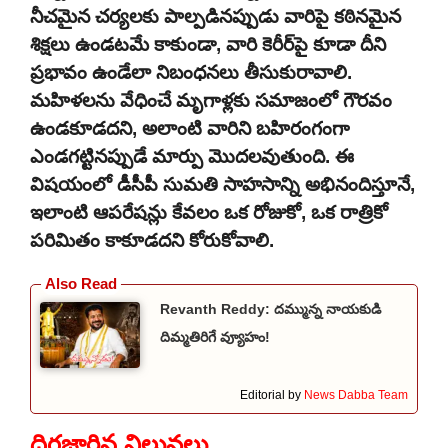
నీచమైన చర్యలకు పాల్పడినప్పుడు వారిపై కఠినమైన
శిక్షలు ఉండటమే కాకుండా, వారి కెరీర్‌పై కూడా దీని
ప్రభావం ఉండేలా నిబంధనలు తీసుకురావాలి.
మహిళలను వేధించే మృగాళ్లకు సమాజంలో గౌరవం
ఉండకూడదని, అలాంటి వారిని బహిరంగంగా
ఎండగట్టినప్పుడే మార్పు మొదలవుతుంది. ఈ
విషయంలో డీసీపీ సుమతి సాహసాన్ని అభినందిస్తూనే,
ఇలాంటి ఆపరేషన్లు కేవలం ఒక రోజుకో, ఒక రాత్రికో
పరిమితం కాకూడదని కోరుకోవాలి.
Revanth Reddy: దమ్మున్న నాయకుడి
దిమ్మతిరిగే వ్యూహం!
Editorial by
News Dabba Team
దిగజారిన విలువలు