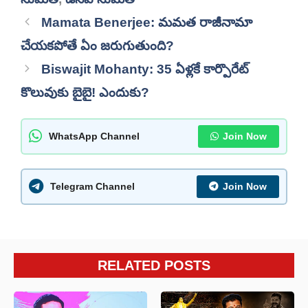
Mamata Benerjee: మమత రాజీనామా
చేయకపోతే ఏం జరుగుతుంది?
Biswajit Mohanty: 35 ఏళ్లకే కార్పొరేట్
కొలువుకు బైబై! ఎందుకు?
WhatsApp Channel
Join Now
Telegram Channel
Join Now
RELATED POSTS