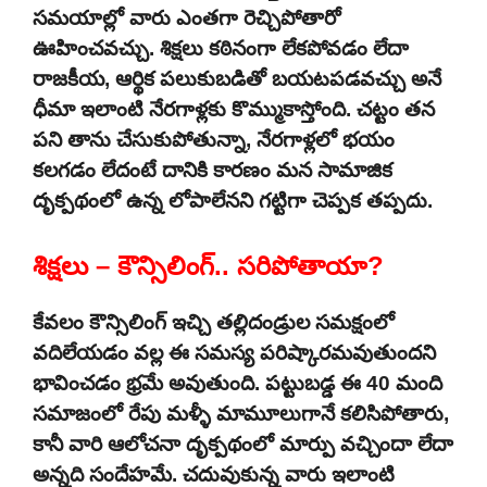
సమయాల్లో వారు ఎంతగా రెచ్చిపోతారో
ఊహించవచ్చు. శిక్షలు కఠినంగా లేకపోవడం లేదా
రాజకీయ, ఆర్థిక పలుకుబడితో బయటపడవచ్చు అనే
ధీమా ఇలాంటి నేరగాళ్లకు కొమ్ముకాస్తోంది. చట్టం తన
పని తాను చేసుకుపోతున్నా, నేరగాళ్లలో భయం
కలగడం లేదంటే దానికి కారణం మన సామాజిక
దృక్పథంలో ఉన్న లోపాలేనని గట్టిగా చెప్పక తప్పదు.
శిక్షలు – కౌన్సిలింగ్.. సరిపోతాయా?
కేవలం కౌన్సిలింగ్ ఇచ్చి తల్లిదండ్రుల సమక్షంలో
వదిలేయడం వల్ల ఈ సమస్య పరిష్కారమవుతుందని
భావించడం భ్రమే అవుతుంది. పట్టుబడ్డ ఈ 40 మంది
సమాజంలో రేపు మళ్ళీ మామూలుగానే కలిసిపోతారు,
కానీ వారి ఆలోచనా దృక్పథంలో మార్పు వచ్చిందా లేదా
అన్నది సందేహమే. చదువుకున్న వారు ఇలాంటి