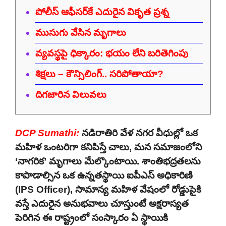
పోలీస్ ఆఫీసర్‌కే ఎదురైన వికృత ప్రశ్న
ముసుగు వేసిన మృగాలు
వ్యవస్థపై ధిక్కారం: భయం లేని బరితెగింపు
శిక్షలు – కౌన్సిలింగ్.. సరిపోతాయా?
దిగజారిన విలువలు
DCP Sumathi:
నడిరాతిరి వేళ నగర వీధుల్లో ఒక
మహిళ ఒంటరిగా కనిపిస్తే చాలు, మన సమాజంలోని
‘నాగరిక’ మృగాలు మేల్కొంటాయి. శాంతిభద్రతలను
కాపాడాల్సిన ఒక ఉన్నతస్థాయి ఐపీఎస్ అధికారిణి
(IPS Officer), సామాన్య మహిళ వేషంలో రోడ్డుపైకి
వస్తే ఎదురైన అనుభవాలు చూస్తుంటే అక్షరాస్యత
పెరిగిన ఈ రాష్ట్రంలో సంస్కారం ఏ స్థాయికి