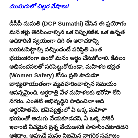
ముసుగులో చిల్లర వేషాలు!
డీసీపీ సుమతి (DCP Sumathi) చేసిన ఈ ప్రయోగం
మన కళ్లు తెరిపించాల్సిన ఒక నిప్పుకణిక. ఒక ఉన్నత
అధికారిణి స్వయంగా దిగి ఈ అరాచకాన్ని
బయటపెట్టాల్సి వచ్చిందంటే పరిస్థితి ఎంత
భయంకరంగా ఉందో మనం అర్థం చేసుకోవాలి. కేవలం
అభినందనలతో సరిపెట్టుకోకుండా, మహిళల భద్రత
(Women Safety) కోసం ప్రతి పౌరుడూ
బాధ్యతాయుతంగా వ్యవహరించాల్సిన సమయం
ఆసన్నమైంది. అర్ధరాత్రి వేళ మహిళలకు భరోసా లేని
నగరం, ఎంతటి అభివృద్ధిని సాధించినా అది
అర్థరహితమే. భవిష్యత్తులో ఏ ఒక్క మహిళా
భయంతో అడుగు వేయకూడదని, ఏ ఒక్క పోకిరీ
ఇలాంటి నీచమైన ప్రశ్న వేయడానికి సాహసించకూడదని
ఆశిద్దాం. అప్పుడే మనం నిజమైన నాగరిక సమాజం