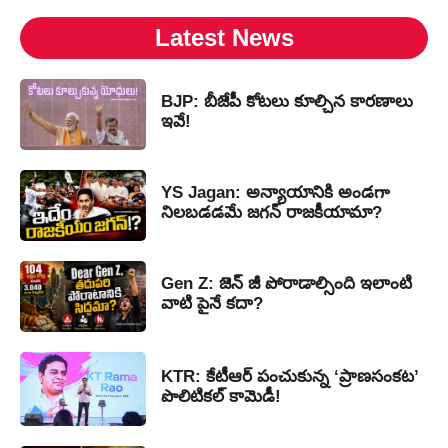
Latest News
BJP: బీజేపీ కోటలు కూల్చిన కారణాలు
ఇవే!
YS Jagan: అన్యాయానికి అండగా
నిలబడడమే జగన్ రాజకీయామా?
Gen Z: జెన్ జీ పోరాడాల్సింది ఇలాంటి
వాటి పైనే కదా?
KTR: కేటీఆర్ పంచుకున్న ‘ప్రాణసంకట’
పొలిటికల్ కామెడీ!