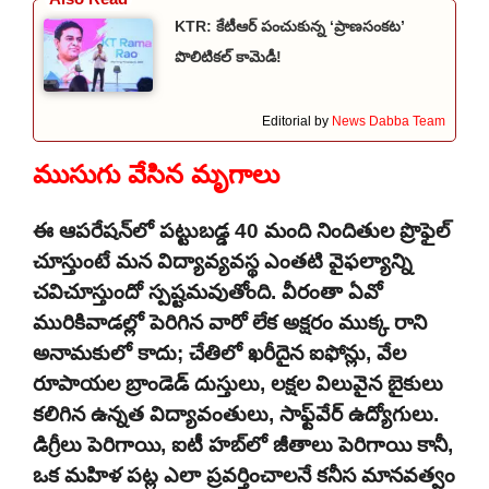
KTR: కేటీఆర్ పంచుకున్న ‘ప్రాణసంకట’
పొలిటికల్ కామెడీ!
Editorial by
News Dabba Team
ముసుగు వేసిన మృగాలు
ఈ ఆపరేషన్‌లో పట్టుబడ్డ 40 మంది నిందితుల ప్రొఫైల్
చూస్తుంటే మన విద్యావ్యవస్థ ఎంతటి వైఫల్యాన్ని
చవిచూస్తుందో స్పష్టమవుతోంది. వీరంతా ఏవో
మురికివాడల్లో పెరిగిన వారో లేక అక్షరం ముక్క రాని
అనామకులో కాదు; చేతిలో ఖరీదైన ఐఫోన్లు, వేల
రూపాయల బ్రాండెడ్ దుస్తులు, లక్షల విలువైన బైకులు
కలిగిన ఉన్నత విద్యావంతులు, సాఫ్ట్‌వేర్ ఉద్యోగులు.
డిగ్రీలు పెరిగాయి, ఐటీ హబ్‌లో జీతాలు పెరిగాయి కానీ,
ఒక మహిళ పట్ల ఎలా ప్రవర్తించాలనే కనీస మానవత్వం