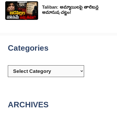
Taliban: అమ్మాయిలపై తాలిబన్ల
అమానుష చట్టం!
Categories
Categories
ARCHIVES