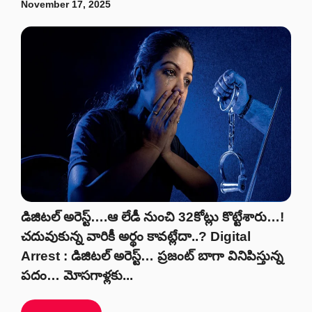
November 17, 2025
డిజిటల్ అరెస్ట్….ఆ లేడీ నుంచి 32కోట్లు కొట్టేశారు…!
చదువుకున్న వారికీ అర్థం కావట్లేదా..? Digital
Arrest : డిజిటల్ అరెస్ట్… ప్రజంట్ బాగా వినిపిస్తున్న
పదం… మోసగాళ్లకు...