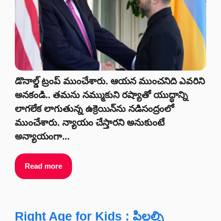
డొనాల్డ్‌ ట్రంప్‌ ముంచేశారు. ఆయన ముంచనిది ఎవరిని
అనకండి.. తమను నమ్ముకుని రష్యాతో యుద్ధాన్ని
లాగలేక లాగుతున్న ఉక్రెయిన్‌ను నడిసంద్రంలో
ముంచేశారు. న్యాయం చేస్తారని అనుకుంటే
అన్యాయంగా...
Read more
Right Age for Kids : పిల్లల్ని