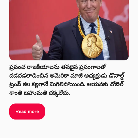
ప్రపంచ రాజకీయాలను తనదైన ప్రసంగాలతో
దడదడలాడించిన అమెరికా మాజీ అధ్యక్షుడు డొనాల్డ్
ట్రంప్ కల కల్లగానే మిగిలిపోయింది. ఆయనకు నోబెల్
శాంతి బహుమతి దక్కలేదు.
Read more