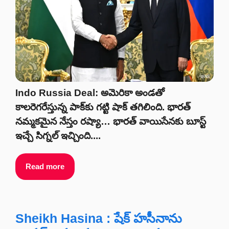
Indo Russia Deal: అమెరికా అండతో
కాలరెగరేస్తున్న పాక్‌కు గట్టి షాక్‌ తగిలింది. భారత్
నమ్మకమైన నేస్తం రష్యా… భారత్‌ వాయిసేనకు బూస్ట్‌
ఇచ్చే సిగ్నల్‌ ఇచ్చింది....
Read more
Sheikh Hasina : షేక్ హసీనాను