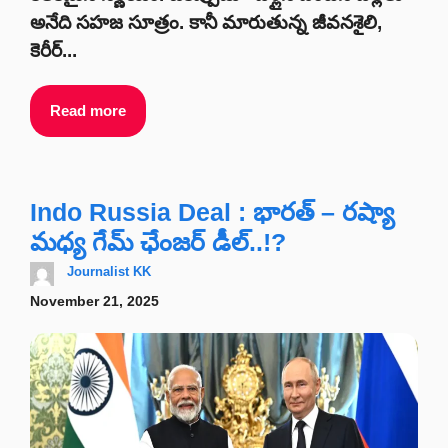
అనేది సహజ సూత్రం. కానీ మారుతున్న జీవనశైలి,
కెరీర్...
Read more
Indo Russia Deal : భారత్‌ – రష్యా
మధ్య గేమ్‌ ఛేంజర్‌ డీల్..!?
Journalist KK
November 21, 2025