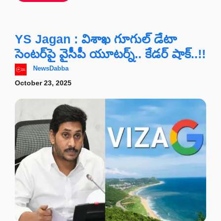
YS Jagan : విశాఖ గూగుల్ డేటా
సెంటర్‌పై వైసీపీ యూటర్న్.. కేడర్ షాక్..!!
NewsDabba
October 23, 2025