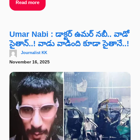
Read more
Umar Nabi : డాక్టర్‌ ఉమర్‌ నబీ.. వాడో
సైతాన్..! వాడు వాడింది కూడా సైతానే..!
Journalist KK
November 16, 2025