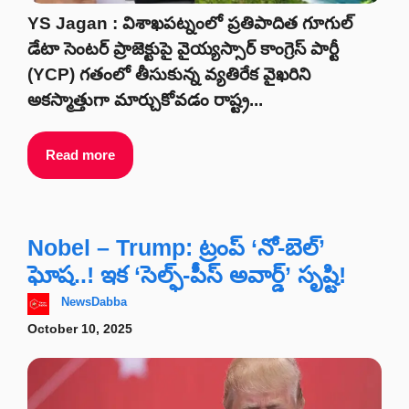
YS Jagan : విశాఖపట్నంలో ప్రతిపాదిత గూగుల్
డేటా సెంటర్ ప్రాజెక్టుపై వైయ్యస్సార్ కాంగ్రెస్ పార్టీ
(YCP) గతంలో తీసుకున్న వ్యతిరేక వైఖరిని
అకస్మాత్తుగా మార్చుకోవడం రాష్ట్ర...
Read more
Nobel – Trump: ట్రంప్ ‘నో-బెల్’
ఘోష..! ఇక ‘సెల్ఫ్-పీస్ అవార్డ్’ సృష్టి!
NewsDabba
October 10, 2025