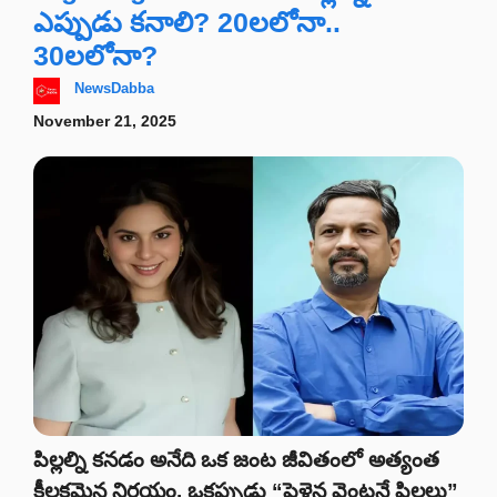
ఎప్పుడు కనాలి? 20లలోనా..
30లలోనా?
NewsDabba
November 21, 2025
పిల్లల్ని కనడం అనేది ఒక జంట జీవితంలో అత్యంత
కీలకమైన నిర్ణయం. ఒకప్పుడు “పెళ్లైన వెంటనే పిల్లలు”