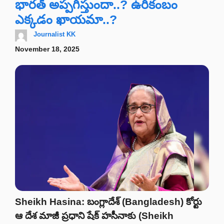
భారత్‌ అప్పగిస్తుందా..? ఉరికంబం
ఎక్కడం ఖాయమా..?
Journalist KK
November 18, 2025
Sheikh Hasina: బంగ్లాదేశ్‌ (Bangladesh) కోర్టు
ఆ దేశ మాజీ ప్రధాని షేక్‌ హసీనాకు (Sheikh