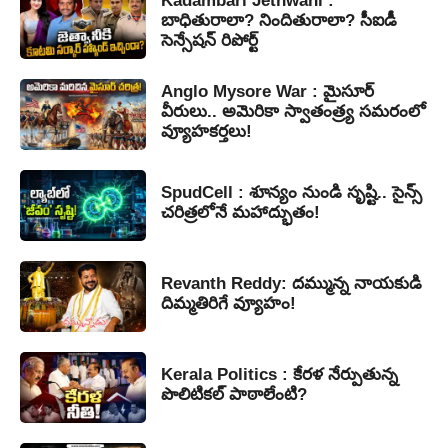
Kadambari Jethwani :
బాధితురాలా? నిందితురాలా? సీఐడీ
సెన్సేషన్ రిపోర్ట్
Anglo Mysore War : మైసూర్
వీరులు.. అమెరికా స్వాతంత్ర్య సమరంలో
వ్యూహకర్తలు!
SpudCell : శూన్యం నుండి సృష్టి.. సైన్స్
చరిత్రలోనే మహాద్భుతం!
Revanth Reddy: దమ్మున్న నాయకుడి
దిమ్మతిరిగే వ్యూహం!
Kerala Politics : కేరళ నేర్పుతున్న
పొలిటికల్ పాఠాలేంటి?