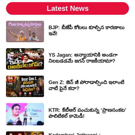
Latest News
BJP: బీజేపీ కోటలు కూల్చిన కారణాలు
ఇవే!
YS Jagan: అన్యాయానికి అండగా
నిలబడడమే జగన్ రాజకీయామా?
Gen Z: జెన్ జీ పోరాడాల్సింది ఇలాంటి
వాటి పైనే కదా?
KTR: కేటీఆర్ పంచుకున్న ‘ప్రాణసంకట’
పొలిటికల్ కామెడీ!