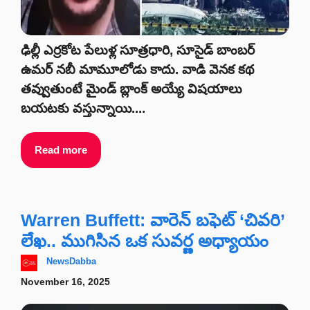
ఢిల్లీ ఎర్రకోట పేలుళ్ల సూత్రధారి, సూసైడ్‌ బాంబర్‌
ఉమర్‌ నబీ మామూలోడు కాదు. వాడి వెనక కథ
తవ్వుతుంటే మైండ్‌ బ్లాంక్ అయ్యే విషయాలు
బయటకు వస్తున్నాయి....
Read more
Warren Buffett: వారెన్ బఫెట్ ‘చివరి’
లేఖ.. ముగిసిన ఒక సువర్ణ అధ్యాయం
NewsDabba
November 16, 2025