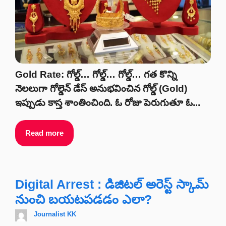
Gold Rate: గోల్డ్‌… గోల్డ్‌… గోల్డ్‌… గత కొన్ని
నెలలుగా గోల్డెన్‌ డేస్‌ అనుభవించిన గోల్డ్‌ (Gold)
ఇప్పుడు కాస్త శాంతించింది. ఓ రోజు పెరుగుతూ ఓ...
Read more
Digital Arrest : డిజిటల్ అరెస్ట్ స్కామ్
నుంచి బయటపడడం ఎలా?
Journalist KK