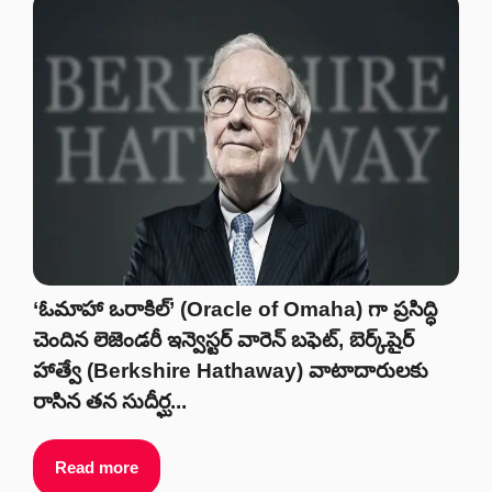
‘ఓమాహా ఒరాకిల్’ (Oracle of Omaha) గా ప్రసిద్ధి
చెందిన లెజెండరీ ఇన్వెస్టర్ వారెన్ బఫెట్, బెర్క్‌షైర్
హాత్వే (Berkshire Hathaway) వాటాదారులకు
రాసిన తన సుదీర్ఘ...
Read more