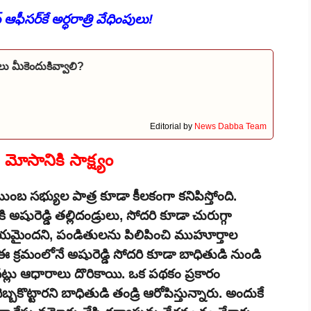
ీసర్‌కే అర్ధరాత్రి వేధింపులు!
ు మీకెందుకివ్వాలి?
Editorial by
News Dabba Team
మోసానికి సాక్ష్యం
ుంబ సభ్యుల పాత్ర కూడా కీలకంగా కనిపిస్తోంది.
 అషురెడ్డి తల్లిదండ్రులు, సోదరి కూడా చురుగ్గా
ాయమైందని, పండితులను పిలిపించి ముహూర్తాల
ఈ క్రమంలోనే అషురెడ్డి సోదరి కూడా బాధితుడి నుండి
లు ఆధారాలు దొరికాయి. ఒక పథకం ప్రకారం
బ్బకొట్టారని బాధితుడి తండ్రి ఆరోపిస్తున్నారు. అందుకే