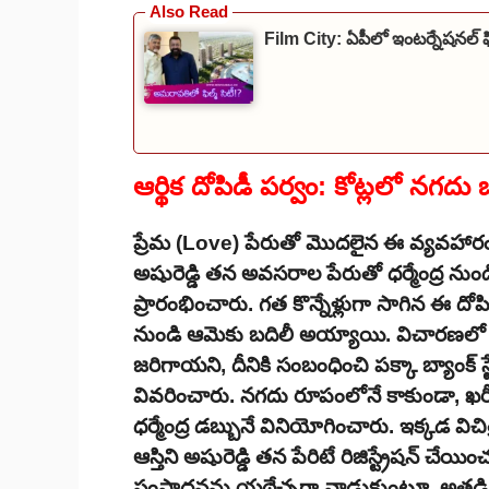
Film City: ఏపీలో ఇంటర్నేషనల్ ఫిల
ఆర్థిక దోపిడీ పర్వం: కోట్లలో నగదు
ప్రేమ (Love) పేరుతో మొదలైన ఈ వ్యవహారం అత
అషురెడ్డి తన అవసరాల పేరుతో ధర్మేంద్ర ను
ప్రారంభించారు. గత కొన్నేళ్లుగా సాగిన ఈ 
నుండి ఆమెకు బదిలీ అయ్యాయి. విచారణలో భా
జరిగాయని, దీనికి సంబంధించి పక్కా బ్యాంక్ స
వివరించారు. నగదు రూపంలోనే కాకుండా, ఖరీ
ధర్మేంద్ర డబ్బునే వినియోగించారు. ఇక్కడ వి
ఆస్తిని అషురెడ్డి తన పేరిటే రిజిస్ట్రేషన్ 
సంపాదనను యథేచ్ఛగా వాడుకుంటూ, అతడిని