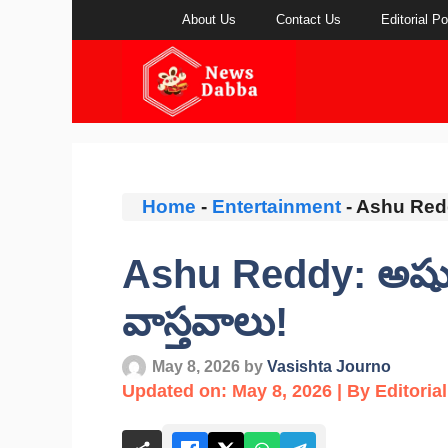
Skip
About Us
Contact Us
Editorial Po
to
content
Home
-
Entertainment
-
Ashu Reddy:
Ashu Reddy: అషురెడ
వాస్తవాలు!
May 8, 2026
by
Vasishta Journo
Updated on: May 8, 2026 | By Editoria