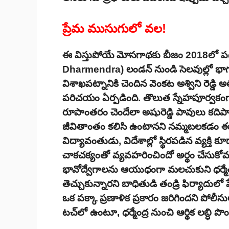
ప్రేమ ముసుగులో వల!
ఈ విస్తుపోయే మోసగాథకు బీజం 2018లో పడింద
Dharmendra) లండన్ నుండి సెలవుల్లో భా
విశాఖపట్నానికి చెందిన వెంకట అశ్విని రెడ
పరిచయం ఏర్పడింది. తొలుత స్నేహపూర్వకం
రూపాంతరం చెందేలా అషురెడ్డి పావులు కదిపారు. 
జీవితాంతం కలిసి ఉంటానని నమ్మబలకడం 
విద్యావంతుడు, విదేశాల్లో స్థిరపడిన వ్యక్తి
చాకచక్యంతో వ్యవహరించిందో అర్థం చేసుకోవచ్చ
భావోద్వేగాలను ఆయుధంగా మలచుకుని ధర్మేంద
తెచ్చుకున్నారని బాధితుడి తండ్రి ఫిర్యాదు
ఒక పక్కా ప్రణాళిక ప్రకారం జరిగిందని పోలీ
టచ్‌లో ఉంటూ, ధర్మేంద్ర నుంచి ఆర్థిక లబ్ధి