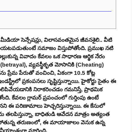
మీడియా సెన్సేషన్లు, విలాసవంతమైన జీవనశైలి.. వీటి
ా బయటపడుతుంటే సమాజం విస్తుపోతోంది. ప్రముఖ నటి
ల్లుకున్న వివాదం కేవలం ఒక సాధారణ ఆర్థిక నేరం
ీ (betrayal), వ్యవస్థీకృత మోసానికి (Cheating)
ీర్‌ను ప్రేమ పేరుతో వంచించి, ఏకంగా 10.5 కోట్ల
్ట్రీలో ప్రకంపనలు సృష్టిస్తున్నాయి. హైకోర్టు సైతం ఈ
ిలిపివేయడానికి నిరాకరించడం గమనిస్తే, ప్రాథమిక
ది. కేవలం గ్లామర్ ప్రపంచంలో గుర్తింపు ఉంటే
ి ఈ పరిణామాలు హెచ్చరిస్తున్నాయి. ఈ కేసులో
థను తలపిస్తున్నా, బాధితుడి ఆవేదన మాత్రం అత్యంత
ుకుపోతున్న తరుణంలో, ఈ మాయాజాలం వెనుక ఉన్న
చనీయాంశంగా మారింది.