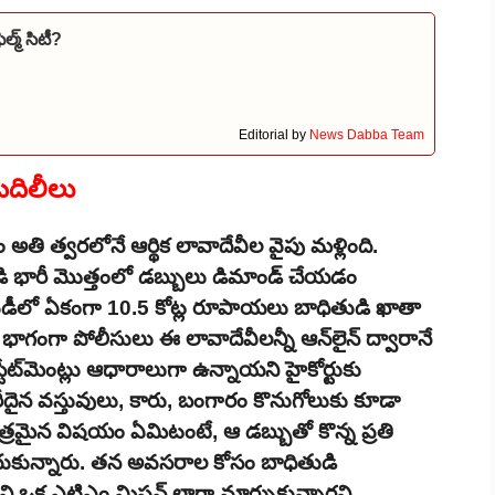
్మ్ సిటీ?
Editorial by
News Dabba Team
 బదిలీలు
ి త్వరలోనే ఆర్థిక లావాదేవీల వైపు మళ్లింది.
ండి భారీ మొత్తంలో డబ్బులు డిమాండ్ చేయడం
దోపిడీలో ఏకంగా 10.5 కోట్ల రూపాయలు బాధితుడి ఖాతా
గంగా పోలీసులు ఈ లావాదేవీలన్నీ ఆన్‌లైన్ ద్వారానే
్టేట్‌మెంట్లు ఆధారాలుగా ఉన్నాయని హైకోర్టుకు
దైన వస్తువులు, కారు, బంగారం కొనుగోలుకు కూడా
చిత్రమైన విషయం ఏమిటంటే, ఆ డబ్బుతో కొన్న ప్రతి
చేయించుకున్నారు. తన అవసరాల కోసం బాధితుడి
 ఒక ఎటిఎం మిషన్ లాగా మార్చుకున్నారని