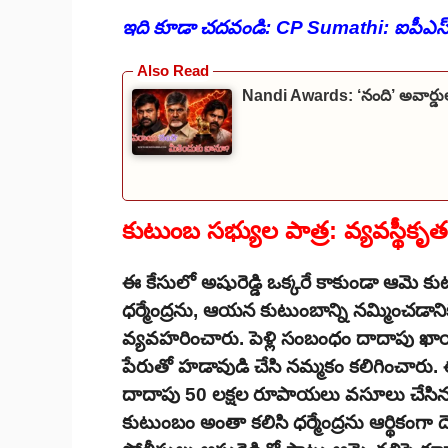
ఇది కూడా చదవండి:
CP Sumathi: ఐపీఎస్ ఆఫ
Nandi Awards: ‘నంది’ అవార్డుల
కుటుంబ సభ్యుల పాత్ర: వ్యవస్థీకృత 
ఈ కేసులో అషురెడ్డి ఒక్కరే కాకుండా ఆమె కుట
ధర్మేంద్రను, ఆయన కుటుంబాన్ని నమ్మించడానికి
వ్యవహరించారు. పెళ్లి సంబంధం దాదాపు ఖ
పేరుతో హడావుడి చేసి నమ్మకం కలిగించారు. 
దాదాపు 50 లక్షల రూపాయలు వసూలు చేసినట్
కుటుంబం అంతా కలిసి ధర్మేంద్రను ఆర్థికంగా దె