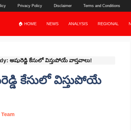
licy
Privacy Policy
Disclaimer
Terms and Conditions
🏠 HOME
NEWS
ANALYSIS
REGIONAL
 అషురెడ్డి కేసులో విస్తుపోయే వాస్తవాలు!
్డి కేసులో విస్తుపోయే
l Team