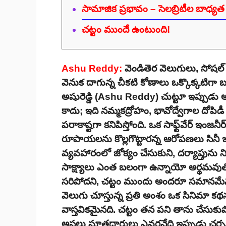
సామాజిక ప్రభావం – సెలబ్రిటీల బాధ్యత
చట్టం ముందే ఉంటుంది!
Ashu Reddy:
వెండితెర వెలుగులు, సోషల్ 
వెనుక దాగున్న చీకటి కోణాలు ఒక్కొక్కటిగ
అషురెడ్డి (Ashu Reddy) చుట్టూ ఇప్పుడు అ
కాదు; ఇది నమ్మకద్రోహం, భావోద్వేగాల దోపిడ
పరాకాష్టగా కనిపిస్తోంది. ఒక సాఫ్ట్‌వేర్ ఇంజన
రూపాయలను కొల్లగొట్టారన్న ఆరోపణలు సినీ ఇండస
వ్యవహారంలో జోక్యం చేసుకుని, దర్యాప్తును న
సాక్ష్యాలు ఎంత బలంగా ఉన్నాయో అర్థమవుతోం
సరిపోదని, చట్టం ముందు అందరూ సమానమేనన
వెలుగు చూస్తున్న ప్రతి అంశం ఒక సినిమా క
వాస్తవికమైనది. చట్టం తన పని తాను చేస
అసలు సూత్రధారులు ఎవరనేది ఇప్పుడు చర్