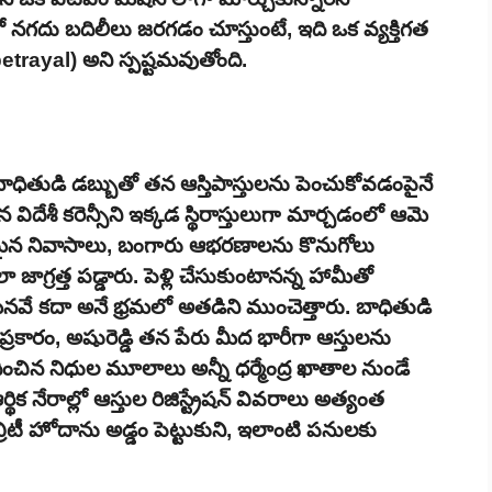
 నగదు బదిలీలు జరగడం చూస్తుంటే, ఇది ఒక వ్యక్తిగత
betrayal) అని స్పష్టమవుతోంది.
 బాధితుడి డబ్బుతో తన ఆస్తిపాస్తులను పెంచుకోవడంపైనే
ిన విదేశీ కరెన్సీని ఇక్కడ స్థిరాస్తులుగా మార్చడంలో ఆమె
మైన నివాసాలు, బంగారు ఆభరణాలను కొనుగోలు
జాగ్రత్త పడ్డారు. పెళ్లి చేసుకుంటానన్న హామీతో
నీ మనవే కదా అనే భ్రమలో అతడిని ముంచెత్తారు. బాధితుడి
రకారం, అషురెడ్డి తన పేరు మీద భారీగా ఆస్తులను
ంచిన నిధుల మూలాలు అన్నీ ధర్మేంద్ర ఖాతాల నుండే
ిక నేరాల్లో ఆస్తుల రిజిస్ట్రేషన్ వివరాలు అత్యంత
రిటీ హోదాను అడ్డం పెట్టుకుని, ఇలాంటి పనులకు