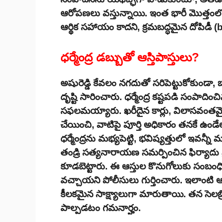
ఆరోపణలు వస్తున్నాయి. ఇంత భారీ మొత్తంలో
ఆర్థిక సహాయం కాదని, క్రమబద్ధమైన దోపిడీ (
ధర్మేంద్ర డబ్బుతో ఆస్తిపాస్తులు?
అషురెడ్డి కేవలం నగదుతో సరిపెట్టుకోకుండా,
దృష్టి సారించారు. ధర్మేంద్ర కష్టపడి సంపాదించ
సఫలమయ్యారు. ఖరీదైన కార్లు, విలాసవంత
చేయించి, వాటిపై పూర్తి అధికారం తనకే ఉండేలా 
ధర్మేంద్రను మభ్యపెట్టి, భవిష్యత్తులో ఇవన్
తండ్రి సత్యనారాయణ సమర్పించిన ఫిర్యాదు ప్
కూడబెట్టారు. ఈ ఆస్తుల కొనుగోలుకు సంబంధి
వచ్చాయని పోలీసులు గుర్తించారు. ఇలాంటి ఆర్థ
కీలకమైన సాక్ష్యాలుగా మారుతాయి. తన సెలబ్
పాల్పడటం గమనార్హం.