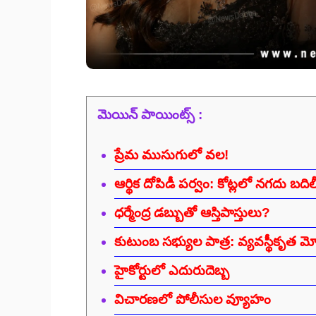
మెయిన్ పాయింట్స్ :
ప్రేమ ముసుగులో వల!
ఆర్థిక దోపిడీ పర్వం: కోట్లలో నగదు బది
ధర్మేంద్ర డబ్బుతో ఆస్తిపాస్తులు?
కుటుంబ సభ్యుల పాత్ర: వ్యవస్థీకృత మోసా
హైకోర్టులో ఎదురుదెబ్బ
విచారణలో పోలీసుల వ్యూహం