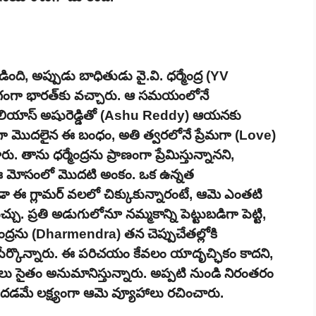
ి, అప్పుడు బాధితుడు వై.వి. ధర్మేంద్ర (YV
గంగా భారత్‌కు వచ్చారు. ఆ సమయంలోనే
్డి అలియాస్ అషురెడ్డితో (Ashu Reddy) ఆయనకు
గా మొదలైన ఈ బంధం, అతి త్వరలోనే ప్రేమగా (Love)
తాను ధర్మేంద్రను ప్రాణంగా ప్రేమిస్తున్నానని,
ఈ మోసంలో మొదటి అంకం. ఒక ఉన్నత
 కూడా ఈ గ్లామర్ వలలో చిక్కుకున్నారంటే, ఆమె ఎంతటి
ు. ప్రతి అడుగులోనూ నమ్మకాన్ని పెట్టుబడిగా పెట్టి,
్రను (Dharmendra) తన చెప్పుచేతల్లోకి
లో పేర్కొన్నారు. ఈ పరిచయం కేవలం యాదృచ్ఛికం కాదని,
సులు సైతం అనుమానిస్తున్నారు. అప్పటి నుండి నిరంతరం
 పొందడమే లక్ష్యంగా ఆమె వ్యూహాలు రచించారు.