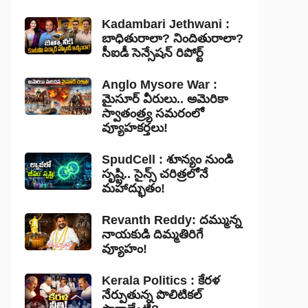
Kadambari Jethwani :
బాధితురాలా? నిందితురాలా?
సీఐడీ సెన్సేషన్ రిపోర్ట్
Anglo Mysore War :
మైసూర్ వీరులు.. అమెరికా
స్వాతంత్ర్య సమరంలో
వ్యూహకర్తలు!
SpudCell : శూన్యం నుండి
సృష్టి.. సైన్స్ చరిత్రలోనే
మహాద్భుతం!
Revanth Reddy: దమ్మున్న
నాయకుడి దిమ్మతిరిగే
వ్యూహం!
Kerala Politics : కేరళ
నేర్పుతున్న పొలిటికల్