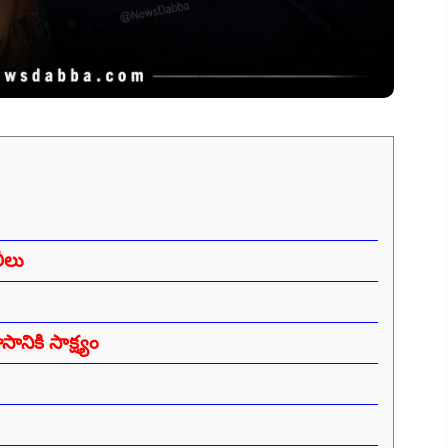
లీలు
నికి సాక్ష్యం