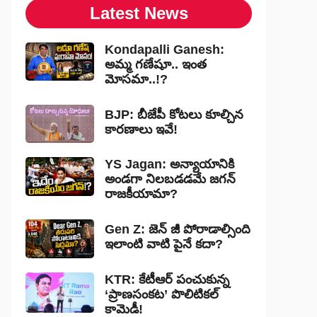
Latest News
Kondapalli Ganesh:
అమ్మ గణేషూ.. ఇంత
మోసమా..!?
BJP: బీజేపీ కోటలు కూల్చిన
కారణాలు ఇవే!
YS Jagan: అన్యాయానికి
అండగా నిలబడడమే జగన్
రాజకీయామా?
Gen Z: జెన్ జీ పోరాడాల్సింది
ఇలాంటి వాటి పైనే కదా?
KTR: కేటీఆర్ పంచుకున్న
‘ప్రాణసంకట’ పొలిటికల్
కామెడీ!