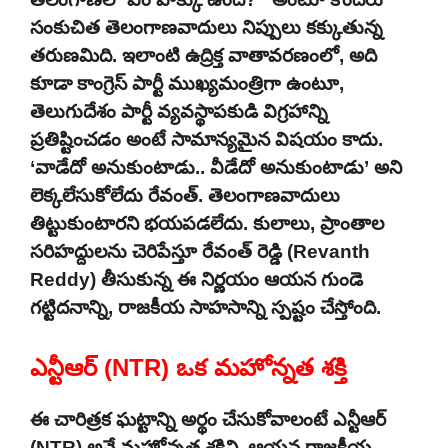
సంకుచిత తెలంగాణవాదులు నిప్పులు కక్కుతున్న
తరుణమిది. ఇలాంటి ఉద్రిక్త వాతావరణంలో, అది
కూడా కాంగ్రెస్ పార్టీ ముఖ్యమంత్రిగా ఉంటూ,
తెలుగుదేశం పార్టీ వ్యవస్థాపకుడి విగ్రహాన్ని
ప్రతిష్టించడం అంటే సామాన్యమైన విషయం కాదు.
‘వాడేదో అనుకుంటాడు.. వీడేదో అనుకుంటాడు’ అని
లెక్కలేసుకోలేదు రేవంత్. తెలంగాణవాదులు
తిట్టుకుంటారని భయపడలేదు. కులాలు, ప్రాంతాల
సరిహద్దులను చెరిపేస్తూ రేవంత్ రెడ్డి (Revanth
Reddy) తీసుకున్న ఈ నిర్ణయం ఆయన గుండె
గట్టిదనాన్ని, రాజకీయ సాహసాన్ని స్పష్టం చేస్తోంది.
ఎన్టీఆర్ (NTR) ఒక మహోన్నత శక్తి
ఈ చారిత్రక ఘట్టాన్ని అర్థం చేసుకోవాలంటే ఎన్టీఆర్
(NTR) అనే మహోన్నత శక్తిని, ఆయన రాజకీయ