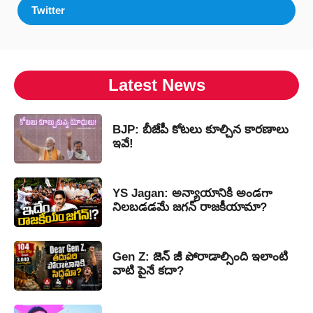
Twitter
Latest News
BJP: బీజేపీ కోటలు కూల్చిన కారణాలు
ఇవే!
YS Jagan: అన్యాయానికి అండగా
నిలబడడమే జగన్ రాజకీయామా?
Gen Z: జెన్ జీ పోరాడాల్సింది ఇలాంటి
వాటి పైనే కదా?