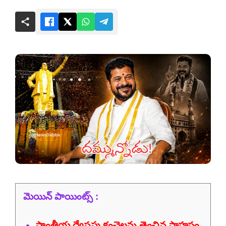
మెయిన్ పాయింట్స్ :
ప్రాంతీయ ద్వేషపు కంచెలను తెంచిన సాహసం