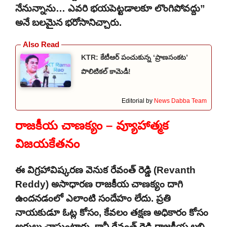
నేనున్నాను… ఎవరి భయపెట్టడాలకూ లొంగిపోవద్దు”
అనే బలమైన భరోసానిచ్చారు.
KTR: కేటీఆర్ పంచుకున్న ‘ప్రాణసంకట’
పొలిటికల్ కామెడీ!
Editorial by
News Dabba Team
రాజకీయ చాణక్యం – వ్యూహాత్మక
విజయకేతనం
ఈ విగ్రహావిష్కరణ వెనుక రేవంత్ రెడ్డి (Revanth
Reddy) అసాధారణ రాజకీయ చాణక్యం దాగి
ఉందనడంలో ఎలాంటి సందేహం లేదు. ప్రతి
నాయకుడూ ఓట్ల కోసం, కేవలం తక్షణ అధికారం కోసం
అర్రులు చాస్తుంటారు. కానీ రేవంత్ రెడ్డి రాజకీయ లబ్ధి