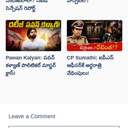
నిందితురాలా? సీఐడీ
హాస్పిటల్’!
సెన్సేషన్ రిపోర్ట్
Pawan Kalyan: పవన్
CP Sumathi: ఐపీఎస్
కళ్యాణ్ పొలిటికల్ మాస్టర్
ఆఫీసర్‌కే అర్ధరాత్రి
క్లాస్!
వేధింపులు!
Leave a Comment