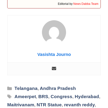
Editorial by
News Dabba Team
Vasishta Journo
Categories
Telangana
,
Andhra Pradesh
Tags
Ameerpet
,
BRS
,
Congress
,
Hyderabad
,
Maitrivanam
,
NTR Statue
,
revanth reddy
,