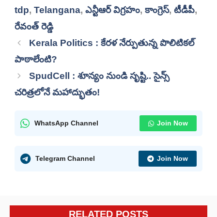
tdp
,
Telangana
,
ఎన్టీఆర్ విగ్రహం
,
కాంగ్రెస్
,
టీడీపీ
,
రేవంత్ రెడ్డి
Kerala Politics : కేరళ నేర్పుతున్న పొలిటికల్
పాఠాలేంటి?
SpudCell : శూన్యం నుండి సృష్టి.. సైన్స్
చరిత్రలోనే మహాద్భుతం!
WhatsApp Channel
Join Now
Telegram Channel
Join Now
RELATED POSTS