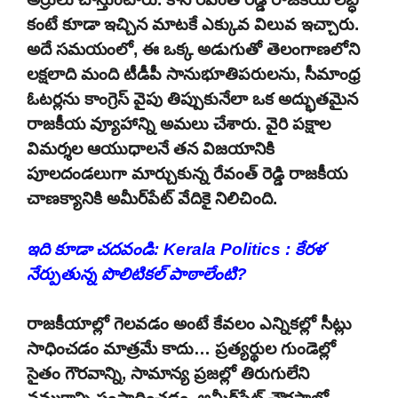
కంటే కూడా ఇచ్చిన మాటకే ఎక్కువ విలువ ఇచ్చారు.
అదే సమయంలో, ఈ ఒక్క అడుగుతో తెలంగాణలోని
లక్షలాది మంది టీడీపీ సానుభూతిపరులను, సీమాంధ్ర
ఓటర్లను కాంగ్రెస్ వైపు తిప్పుకునేలా ఒక అద్భుతమైన
రాజకీయ వ్యూహాన్ని అమలు చేశారు. వైరి పక్షాల
విమర్శల ఆయుధాలనే తన విజయానికి
పూలదండలుగా మార్చుకున్న రేవంత్ రెడ్డి రాజకీయ
చాణక్యానికి అమీర్‌పేట్ వేదికై నిలిచింది.
ఇది కూడా చదవండి:
Kerala Politics : కేరళ
నేర్పుతున్న పొలిటికల్ పాఠాలేంటి?
రాజకీయాల్లో గెలవడం అంటే కేవలం ఎన్నికల్లో సీట్లు
సాధించడం మాత్రమే కాదు… ప్రత్యర్థుల గుండెల్లో
సైతం గౌరవాన్ని, సామాన్య ప్రజల్లో తిరుగులేని