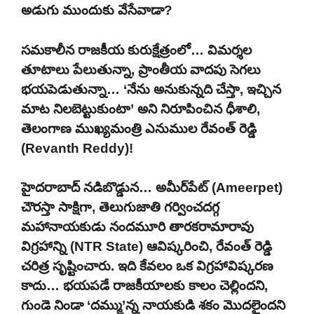
అడుగు ముందుకు వేసేవాడా?
సమకాలీన రాజకీయ కురుక్షేత్రంలో… విమర్శల
తూటాలు పేలుతున్నా, ప్రాంతీయ వాదపు సెగలు
భయపెడుతున్నా… ‘నేను అనుకున్నది చేస్తా, ఇచ్చిన
మాట నిలబెట్టుకుంటా’ అని నిరూపించిన ధీశాలి,
తెలంగాణ ముఖ్యమంత్రి ఎనుముల రేవంత్ రెడ్డి
(Revanth Reddy)!
హైదరాబాద్ నడిబొడ్డున… అమీర్‌పేట్ (Ameerpet)
చౌరస్తా సాక్షిగా, తెలుగుజాతి గర్వించదగ్గ
మహానాయకుడు నందమూరి తారకరామారావు
విగ్రహాన్ని (NTR State) ఆవిష్కరించి, రేవంత్ రెడ్డి
చరిత్ర సృష్టించారు. ఇది కేవలం ఒక విగ్రహావిష్కరణ
కాదు… భయపడే రాజకీయాలకు కాలం చెల్లిందని,
గుండె నిండా ‘దమ్ము’న్న నాయకుడి శకం మొదలైందని