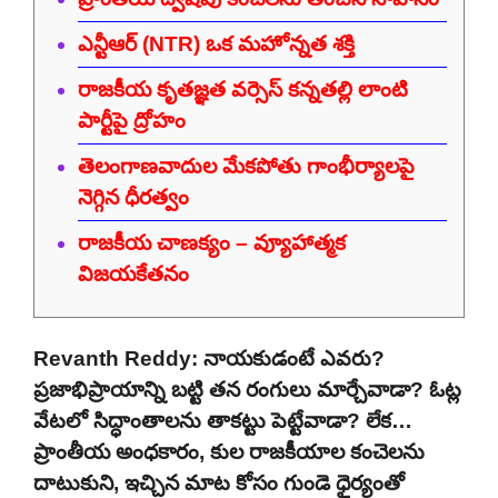
ఎన్టీఆర్ (NTR) ఒక మహోన్నత శక్తి
రాజకీయ కృతజ్ఞత వర్సెస్ కన్నతల్లి లాంటి
పార్టీపై ద్రోహం
తెలంగాణవాదుల మేకపోతు గాంభీర్యాలపై
నెగ్గిన ధీరత్వం
రాజకీయ చాణక్యం – వ్యూహాత్మక
విజయకేతనం
Revanth Reddy: నాయకుడంటే ఎవరు?
ప్రజాభిప్రాయాన్ని బట్టి తన రంగులు మార్చేవాడా? ఓట్ల
వేటలో సిద్ధాంతాలను తాకట్టు పెట్టేవాడా? లేక…
ప్రాంతీయ అంధకారం, కుల రాజకీయాల కంచెలను
దాటుకుని, ఇచ్చిన మాట కోసం గుండె ధైర్యంతో