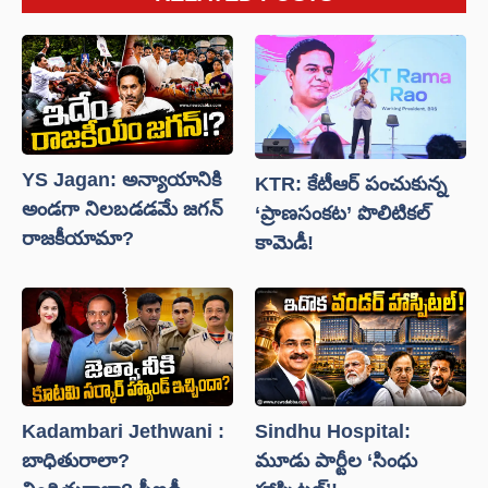
YS Jagan: అన్యాయానికి
KTR: కేటీఆర్ పంచుకున్న
అండగా నిలబడడమే జగన్
‘ప్రాణసంకట’ పొలిటికల్
రాజకీయామా?
కామెడీ!
Kadambari Jethwani :
Sindhu Hospital:
బాధితురాలా?
మూడు పార్టీల ‘సింధు