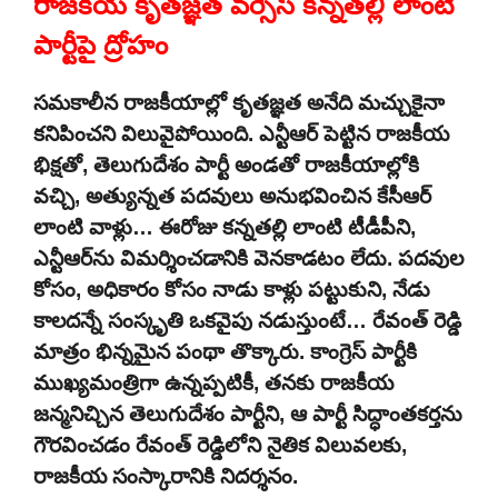
రాజకీయ కృతజ్ఞత వర్సెస్ కన్నతల్లి లాంటి
పార్టీపై ద్రోహం
సమకాలీన రాజకీయాల్లో కృతజ్ఞత అనేది మచ్చుకైనా
కనిపించని విలువైపోయింది. ఎన్టీఆర్ పెట్టిన రాజకీయ
భిక్షతో, తెలుగుదేశం పార్టీ అండతో రాజకీయాల్లోకి
వచ్చి, అత్యున్నత పదవులు అనుభవించిన కేసీఆర్
లాంటి వాళ్లు… ఈరోజు కన్నతల్లి లాంటి టీడీపీని,
ఎన్టీఆర్‌ను విమర్శించడానికి వెనకాడటం లేదు. పదవుల
కోసం, అధికారం కోసం నాడు కాళ్లు పట్టుకుని, నేడు
కాలదన్నే సంస్కృతి ఒకవైపు నడుస్తుంటే… రేవంత్ రెడ్డి
మాత్రం భిన్నమైన పంథా తొక్కారు. కాంగ్రెస్ పార్టీకి
ముఖ్యమంత్రిగా ఉన్నప్పటికీ, తనకు రాజకీయ
జన్మనిచ్చిన తెలుగుదేశం పార్టీని, ఆ పార్టీ సిద్ధాంతకర్తను
గౌరవించడం రేవంత్ రెడ్డిలోని నైతిక విలువలకు,
రాజకీయ సంస్కారానికి నిదర్శనం.