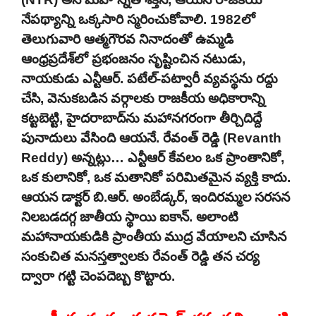
నేపథ్యాన్ని ఒక్కసారి స్మరించుకోవాలి. 1982లో
తెలుగువారి ఆత్మగౌరవ నినాదంతో ఉమ్మడి
ఆంధ్రప్రదేశ్‌లో ప్రభంజనం సృష్టించిన నటుడు,
నాయకుడు ఎన్టీఆర్. పటేల్-పట్వారీ వ్యవస్థను రద్దు
చేసి, వెనుకబడిన వర్గాలకు రాజకీయ అధికారాన్ని
కట్టబెట్టి, హైదరాబాద్‌ను మహానగరంగా తీర్చిదిద్దే
పునాదులు వేసింది ఆయనే. రేవంత్ రెడ్డి (Revanth
Reddy) అన్నట్లు… ఎన్టీఆర్ కేవలం ఒక ప్రాంతానికో,
ఒక కులానికో, ఒక మతానికో పరిమితమైన వ్యక్తి కాదు.
ఆయన డాక్టర్ బి.ఆర్. అంబేడ్కర్, ఇందిరమ్మల సరసన
నిలబడదగ్గ జాతీయ స్థాయి ఐకాన్. అలాంటి
మహానాయకుడికి ప్రాంతీయ ముద్ర వేయాలని చూసిన
సంకుచిత మనస్తత్వాలకు రేవంత్ రెడ్డి తన చర్య
ద్వారా గట్టి చెంపదెబ్బ కొట్టారు.