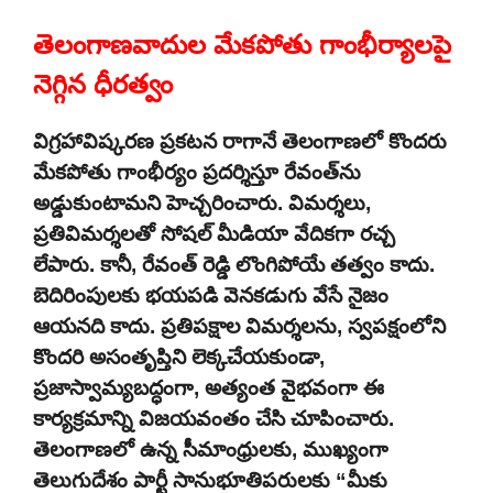
తెలంగాణవాదుల మేకపోతు గాంభీర్యాలపై
నెగ్గిన ధీరత్వం
విగ్రహావిష్కరణ ప్రకటన రాగానే తెలంగాణలో కొందరు
మేకపోతు గాంభీర్యం ప్రదర్శిస్తూ రేవంత్‌ను
అడ్డుకుంటామని హెచ్చరించారు. విమర్శలు,
ప్రతివిమర్శలతో సోషల్ మీడియా వేదికగా రచ్చ
లేపారు. కానీ, రేవంత్ రెడ్డి లొంగిపోయే తత్వం కాదు.
బెదిరింపులకు భయపడి వెనకడుగు వేసే నైజం
ఆయనది కాదు. ప్రతిపక్షాల విమర్శలను, స్వపక్షంలోని
కొందరి అసంతృప్తిని లెక్కచేయకుండా,
ప్రజాస్వామ్యబద్ధంగా, అత్యంత వైభవంగా ఈ
కార్యక్రమాన్ని విజయవంతం చేసి చూపించారు.
తెలంగాణలో ఉన్న సీమాంధ్రులకు, ముఖ్యంగా
తెలుగుదేశం పార్టీ సానుభూతిపరులకు “మీకు