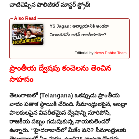
చాటిచెప్పిన పొలిటికల్ మాస్టర్ స్ట్రోక్!
YS Jagan: అన్యాయానికి అండగా
నిలబడడమే జగన్ రాజకీయామా?
Editorial by
News Dabba Team
ప్రాంతీయ ద్వేషపు కంచెలను తెంచిన
సాహసం
తెలంగాణలో (Telangana) ఒకప్పుడు ప్రాంతీయ
వాదం పతాక స్థాయికి చేరింది. సీమాంధ్రులపైన, ఆంధ్రా
పాలకులపైన విపరీతమైన ద్వేషాన్ని నూరిపోసి,
రాజకీయ పబ్బం గడుపుకున్న నాయకులెందరో
ఉన్నారు. “హైదరాబాద్‌లో మీకేం పని? సీమాంధ్రులకు
తెలంగాణలో ఏం హక్కు ఉంది?” అంటూ కొందరు