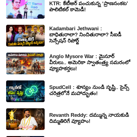
KTR: కేటీఆర్ పంచుకున్న ‘ప్రాణసంకట’
పొలిటికల్ కామెడీ!
Kadambari Jethwani :
బాధితురాలా? నిందితురాలా? సీఐడీ
సెన్సేషన్ రిపోర్ట్
Anglo Mysore War : మైసూర్
వీరులు.. అమెరికా స్వాతంత్ర్య సమరంలో
వ్యూహకర్తలు!
SpudCell : శూన్యం నుండి సృష్టి.. సైన్స్
చరిత్రలోనే మహాద్భుతం!
Revanth Reddy: దమ్మున్న నాయకుడి
దిమ్మతిరిగే వ్యూహం!