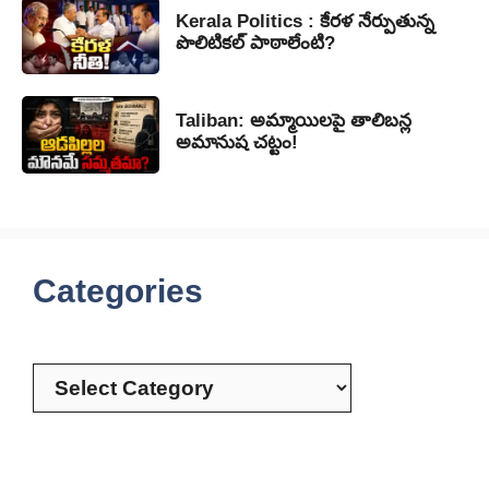
Kerala Politics : కేరళ నేర్పుతున్న
పొలిటికల్ పాఠాలేంటి?
Taliban: అమ్మాయిలపై తాలిబన్ల
అమానుష చట్టం!
Categories
Categories