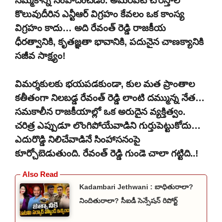
నమ్మకాన్ని సంపాదించడం. అమీర్‌పేట్ చౌరస్తాలో
కొలువుదీరిన ఎన్టీఆర్ విగ్రహం కేవలం ఒక కాంస్య
విగ్రహం కాదు… అది రేవంత్ రెడ్డి రాజకీయ
ధీరత్వానికి, కృతజ్ఞతా భావానికి, పదునైన చాణక్యానికి
సజీవ సాక్ష్యం!
విమర్శకులకు భయపడకుండా, కుల మత ప్రాంతాల
కతీతంగా నిలబడ్డ రేవంత్ రెడ్డి లాంటి దమ్మున్న నేత…
సమకాలీన రాజకీయాల్లో ఒక అరుదైన వ్యక్తిత్వం.
చరిత్ర ఎప్పుడూ లొంగిపోయేవాడిని గుర్తుపెట్టుకోదు…
ఎదురొడ్డి నిలిచేవాడినే సింహాసనంపై
కూర్చోబెడుతుంది. రేవంత్ రెడ్డి గుండె చాలా గట్టిది..!
Kadambari Jethwani : బాధితురాలా?
నిందితురాలా? సీఐడీ సెన్సేషన్ రిపోర్ట్