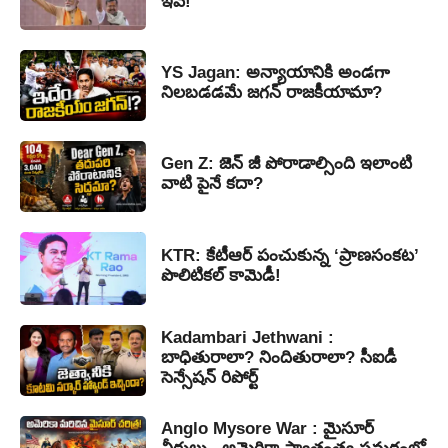
ఇవే!
YS Jagan: అన్యాయానికి అండగా
నిలబడడమే జగన్ రాజకీయామా?
Gen Z: జెన్ జీ పోరాడాల్సింది ఇలాంటి
వాటి పైనే కదా?
KTR: కేటీఆర్ పంచుకున్న ‘ప్రాణసంకట’
పొలిటికల్ కామెడీ!
Kadambari Jethwani :
బాధితురాలా? నిందితురాలా? సీఐడీ
సెన్సేషన్ రిపోర్ట్
Anglo Mysore War : మైసూర్