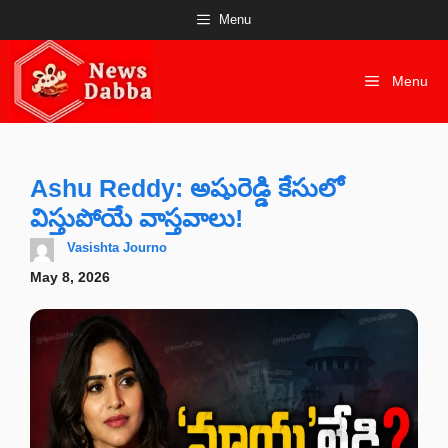
Skip
Menu
to
content
Menu
Ashu Reddy: అషురెడ్డి కేసులో
విస్తుపోయే వాస్తవాలు!
Vasishta Journo
May 8, 2026