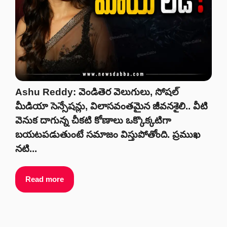
Ashu Reddy: వెండితెర వెలుగులు, సోషల్
మీడియా సెన్సేషన్లు, విలాసవంతమైన జీవనశైలి.. వీటి
వెనుక దాగున్న చీకటి కోణాలు ఒక్కొక్కటిగా
బయటపడుతుంటే సమాజం విస్తుపోతోంది. ప్రముఖ
నటి...
Read more