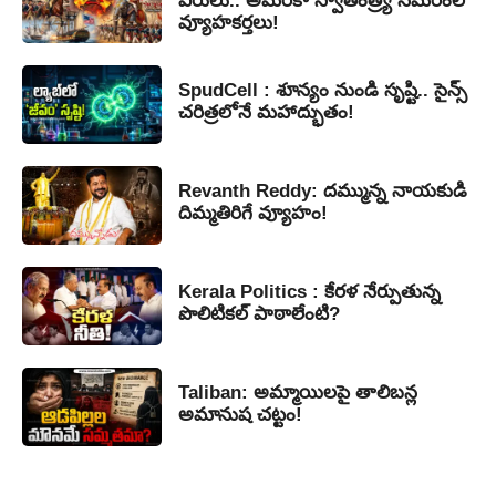
వీరులు.. అమెరికా స్వాతంత్ర్య సమరంలో
వ్యూహకర్తలు!
SpudCell : శూన్యం నుండి సృష్టి.. సైన్స్
చరిత్రలోనే మహాద్భుతం!
Revanth Reddy: దమ్మున్న నాయకుడి
దిమ్మతిరిగే వ్యూహం!
Kerala Politics : కేరళ నేర్పుతున్న
పొలిటికల్ పాఠాలేంటి?
Taliban: అమ్మాయిలపై తాలిబన్ల
అమానుష చట్టం!