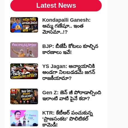
Latest News
Kondapalli Ganesh:
అమ్మ గణేషూ.. ఇంత
మోసమా..!?
BJP: బీజేపీ కోటలు కూల్చిన
కారణాలు ఇవే!
YS Jagan: అన్యాయానికి
అండగా నిలబడడమే జగన్
రాజకీయామా?
Gen Z: జెన్ జీ పోరాడాల్సింది
ఇలాంటి వాటి పైనే కదా?
KTR: కేటీఆర్ పంచుకున్న
‘ప్రాణసంకట’ పొలిటికల్
కామెడీ!