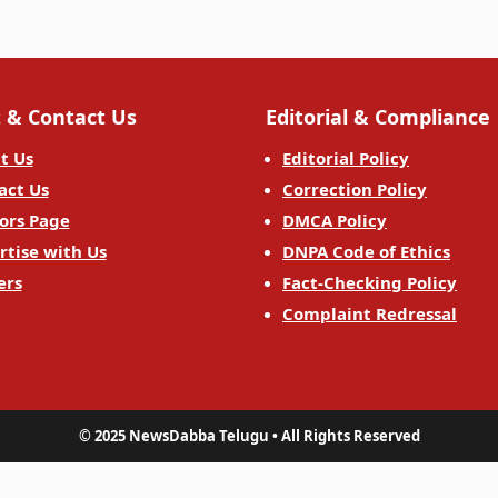
 & Contact Us
Editorial & Compliance
t Us
Editorial Policy
act Us
Correction Policy
ors Page
DMCA Policy
rtise with Us
DNPA Code of Ethics
ers
Fact-Checking Policy
Complaint Redressal
© 2025 NewsDabba Telugu • All Rights Reserved