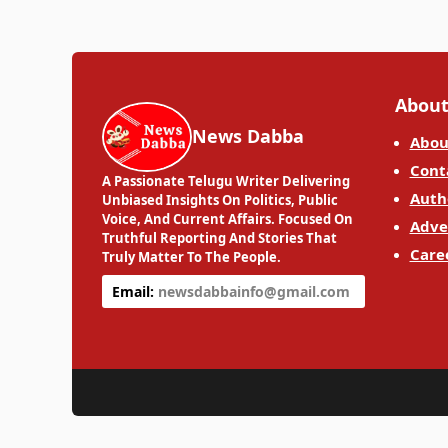
About
News Dabba
Abou
Cont
A Passionate Telugu Writer Delivering
Auth
Unbiased Insights On Politics, Public
Voice, And Current Affairs. Focused On
Adve
Truthful Reporting And Stories That
Care
Truly Matter To The People.
Email:
newsdabbainfo@gmail.com