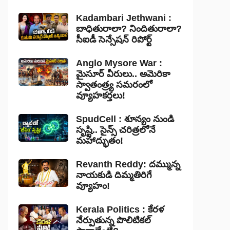
Kadambari Jethwani :
బాధితురాలా? నిందితురాలా?
సీఐడీ సెన్సేషన్ రిపోర్ట్
Anglo Mysore War :
మైసూర్ వీరులు.. అమెరికా
స్వాతంత్ర్య సమరంలో
వ్యూహకర్తలు!
SpudCell : శూన్యం నుండి
సృష్టి.. సైన్స్ చరిత్రలోనే
మహాద్భుతం!
Revanth Reddy: దమ్మున్న
నాయకుడి దిమ్మతిరిగే
వ్యూహం!
Kerala Politics : కేరళ
నేర్పుతున్న పొలిటికల్