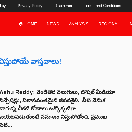
licy
Privacy Policy
Disclaimer
Terms and Conditions
🏠 HOME
NEWS
ANALYSIS
REGIONAL
ిస్తుపోయే వాస్తవాలు!
Ashu Reddy: వెండితెర వెలుగులు, సోషల్ మీడియా
సెన్సేషన్లు, విలాసవంతమైన జీవనశైలి.. వీటి వెనుక
దాగున్న చీకటి కోణాలు ఒక్కొక్కటిగా
బయటపడుతుంటే సమాజం విస్తుపోతోంది. ప్రముఖ
నటి...