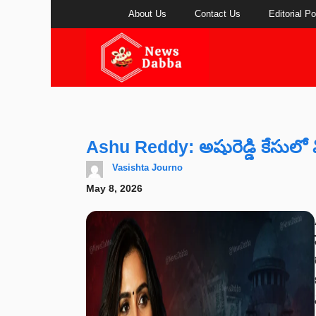
Skip
About Us
Contact Us
Editorial Po
to
content
Ashu Reddy: అషురెడ్డి కేసులో వ
Vasishta Journo
May 8, 2026