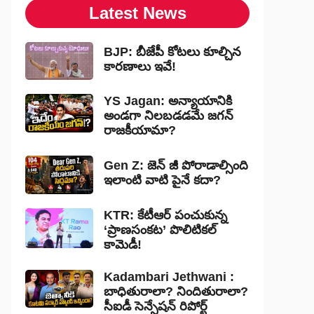
Latest News
BJP: బీజేపీ కోటలు కూల్చిన
కారణాలు ఇవే!
YS Jagan: అన్యాయానికి
అండగా నిలబడడమే జగన్
రాజకీయామా?
Gen Z: జెన్ జీ పోరాడాల్సింది
ఇలాంటి వాటి పైనే కదా?
KTR: కేటీఆర్ పంచుకున్న
‘ప్రాణసంకట’ పొలిటికల్
కామెడీ!
Kadambari Jethwani :
బాధితురాలా? నిందితురాలా?
సీఐడీ సెన్సేషన్ రిపోర్ట్