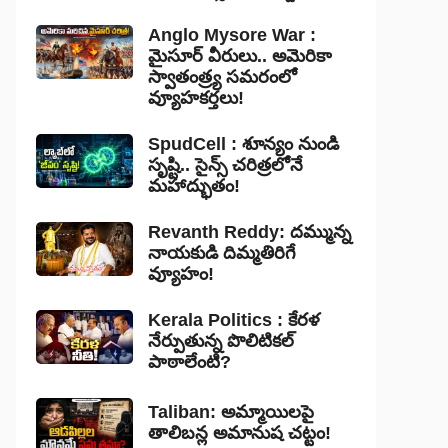
Anglo Mysore War :
మైసూర్ వీరులు.. అమెరికా
స్వాతంత్ర్య సమరంలో
వ్యూహకర్తలు!
SpudCell : శూన్యం నుండి
సృష్టి.. సైన్స్ చరిత్రలోనే
మహాద్భుతం!
Revanth Reddy: దమ్మున్న
నాయకుడి దిమ్మతిరిగే
వ్యూహం!
Kerala Politics : కేరళ
నేర్పుతున్న పొలిటికల్
పాఠాలేంటి?
Taliban: అమ్మాయిలపై
తాలిబన్ల అమానుష చట్టం!