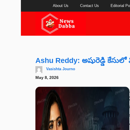
Skip
About Us
Contact Us
Editorial Po
to
content
Ashu Reddy: అషురెడ్డి కేసులో వ
Vasishta Journo
May 8, 2026