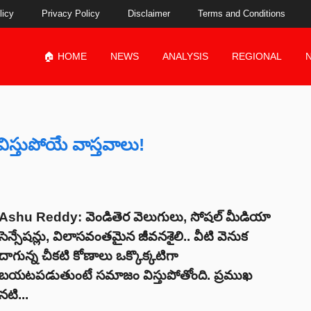
licy
Privacy Policy
Disclaimer
Terms and Conditions
🏠 HOME
NEWS
ANALYSIS
REGIONAL
ిస్తుపోయే వాస్తవాలు!
Ashu Reddy: వెండితెర వెలుగులు, సోషల్ మీడియా
సెన్సేషన్లు, విలాసవంతమైన జీవనశైలి.. వీటి వెనుక
దాగున్న చీకటి కోణాలు ఒక్కొక్కటిగా
బయటపడుతుంటే సమాజం విస్తుపోతోంది. ప్రముఖ
నటి...