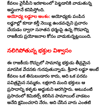
కేవలం వైసీపీని ఇరకాటంలో పెట్టడానికి వాడుతున్న
అస్త్రంగానే కనిపిస్తోంది.
అయోధ్య లడ్డూల అంశం:
అయోధ్యకు పంపిన
లడ్డూల్లో కూడా కల్తీ నెయ్యి ఉండవచ్చని ప్రచారం
చేయడం ద్వారా సనాతన ధర్మంపై ఉన్న గౌరవాన్ని
రాజకీయ ప్రయోజనాల కోసం వాడుకున్నట్లయింది.
నలిగిపోతున్న భక్తుల విశ్వాసం
ఈ రాజకీయ రొచ్చులో సామాన్య భక్తుడు తీవ్రమైన
మానసిక వేదనకు గురవుతున్నాడు. శ్రీవారి లడ్డూ అంటే
కేవలం ఒక తినుబండారం కాదు, అది ఒక పరమ
పవిత్రమైన నమ్మకం. లక్షలాది మంది భక్తులు ఆ
ప్రసాదాన్ని కళ్ళకు అద్దుకుని ఆరగిస్తారు. అటువంటి
ప్రసాదంలో కెమికల్స్ కలిసిన పామాయిల్ వాడటం
అనేది క్షమించరాని నేరం. అది చేసిన వారు ఎంతటి