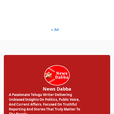
17
18
19
20
21
22
23
24
25
26
27
28
29
30
31
« Jul
News Dabba
A Passionate Telugu Writer Delivering
Unbiased Insights On Politics, Public Voice,
And Current Affairs. Focused On Truthful
Reporting And Stories That Truly Matter To