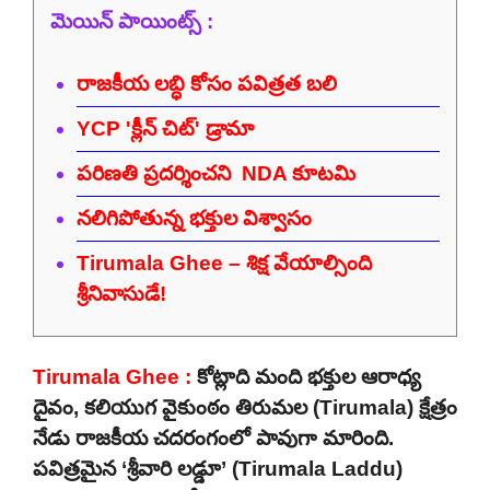
మెయిన్ పాయింట్స్ :
రాజకీయ లబ్ధి కోసం పవిత్రత బలి
YCP 'క్లీన్ చిట్' డ్రామా
పరిణతి ప్రదర్శించని NDA కూటమి
నలిగిపోతున్న భక్తుల విశ్వాసం
Tirumala Ghee – శిక్ష వేయాల్సింది
శ్రీనివాసుడే!
Tirumala Ghee :
కోట్లాది మంది భక్తుల ఆరాధ్య
దైవం, కలియుగ వైకుంఠం తిరుమల (Tirumala) క్షేత్రం
నేడు రాజకీయ చదరంగంలో పావుగా మారింది.
పవిత్రమైన ‘శ్రీవారి లడ్డూ’ (Tirumala Laddu)