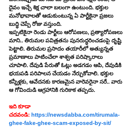
దైవం ఇచ్చే శిక్ష చాలా బలంగా ఉంటుంది. భక్తుల
మనోభావాలతో ఆడుకుంటున్న ఏ పార్టీకైనా ప్రజలు
బుద్ధి చెప్పే రోజు వస్తుంది.
ఇప్పటికైనా రెండు పార్టీలు ఆరోపణలు, ప్రత్యారోపణలు
మాని.. తిరుమల పవిత్రతను పునరుద్ధరించడంపై దృష్టి
పెట్టాలి. తిరుమల ప్రసాదం తయారీలో అత్యున్నత
ప్రమాణాలు పాటించేలా శాశ్వత పరిష్కారాలు
చూపాలి. దేవుడి పేరుతో ఓట్లు అడగడం ఆపి, దేవుడికి
భయపడి పరిపాలన చేయడం నేర్చుకోవాలి. భక్తుల
కన్నీళ్లకు, ఆవేదనకు కారణమైన వారెవరైనా సరే.. వారు
ఆ గోవిందుడి ఆగ్రహానికి గురికాక తప్పదు.
ఇది కూడా
చదవండి:
https://newsdabba.com/tirumala-
ghee-fake-ghee-scam-exposed-by-sit/