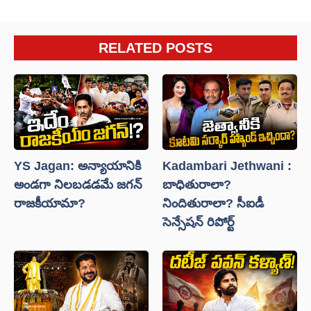
RELATED POSTS
YS Jagan: అన్యాయానికి
Kadambari Jethwani :
అండగా నిలబడడమే జగన్
బాధితురాలా?
రాజకీయామా?
నిందితురాలా? సీఐడీ
సెన్సేషన్ రిపోర్ట్