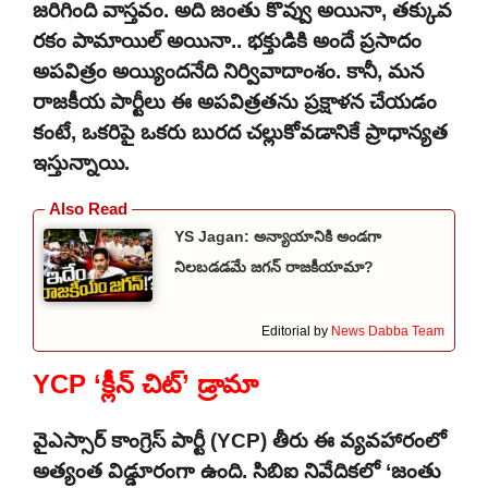
జరిగింది వాస్తవం. అది జంతు కొవ్వు అయినా, తక్కువ
రకం పామాయిల్ అయినా.. భక్తుడికి అందే ప్రసాదం
అపవిత్రం అయ్యిందనేది నిర్వివాదాంశం. కానీ, మన
రాజకీయ పార్టీలు ఈ అపవిత్రతను ప్రక్షాళన చేయడం
కంటే, ఒకరిపై ఒకరు బురద చల్లుకోవడానికే ప్రాధాన్యత
ఇస్తున్నాయి.
YS Jagan: అన్యాయానికి అండగా
నిలబడడమే జగన్ రాజకీయామా?
Editorial by
News Dabba Team
YCP ‘క్లీన్ చిట్’ డ్రామా
వైఎస్సార్ కాంగ్రెస్ పార్టీ (YCP) తీరు ఈ వ్యవహారంలో
అత్యంత విడ్డూరంగా ఉంది. సిబిఐ నివేదికలో ‘జంతు