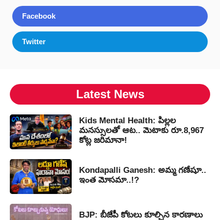
Facebook
Twitter
Latest News
Kids Mental Health: పిల్లల
మనస్సులతో ఆట.. మెటాకు రూ.8,967
కోట్ల జరిమానా!
Kondapalli Ganesh: అమ్మ గణేషూ..
ఇంత మోసమా..!?
BJP: బీజేపీ కోటలు కూల్చిన కారణాలు