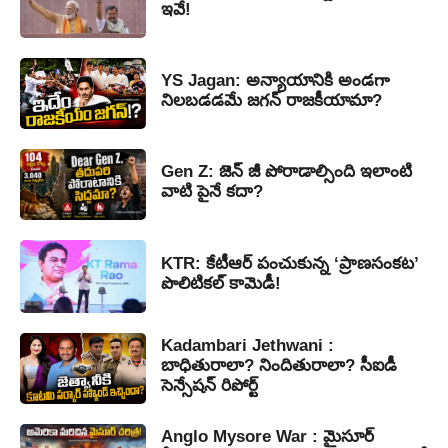
ఇవే!
YS Jagan: అన్యాయానికి అండగా
నిలబడడమే జగన్ రాజకీయామా?
Gen Z: జెన్ జీ పోరాడాల్సింది ఇలాంటి
వాటి పైనే కదా?
KTR: కేటీఆర్ పంచుకున్న ‘ప్రాణసంకట’
పొలిటికల్ కామెడీ!
Kadambari Jethwani :
బాధితురాలా? నిందితురాలా? సీఐడీ
సెన్సేషన్ రిపోర్ట్
Anglo Mysore War : మైసూర్