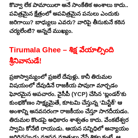
కొవ్వా లేక పామాయిలా అనే సాంకేతిక అంశాలు కాదు..
పవిత్రమైన క్షేత్రంలో అపవిత్రమైన పనులు ఎందుకు
జరిగాయి? బాధ్యులు ఎవరు? వారిపై తీసుకునే కఠిన
చర్యలేంటి? అన్నదే ముఖ్యం.
Tirumala Ghee – శిక్ష వేయాల్సింది
శ్రీనివాసుడే!
ప్రజాస్వామ్యంలో ప్రజలే దేవుళ్లు. కానీ తిరుమల
విషయంలో దేవుడినే రాజకీయ పావుగా మార్చడం
ఘోరమైన అపచారం. వైసీపీ (YCP) చేసిన ‘బ్లండర్’కు
కుంభకోణం సాక్ష్యమైతే, కూటమి చేస్తున్న ‘మిస్టేక్’ ఆ
అంశాన్ని అనవసరంగా రాజకీయం చేస్తూ సాగదీయడం.
తిరుమల కొండపై అధికారం శాశ్వతం కాదు. వేంకటేశ్వర
స్వామి కోనేటి రాయుడు. ఆయన సన్నిధిలో అన్యాయం
జరిగినప్పుడు మానవ మాత్రులు వేసే శిక్షల కంటే, ఆ