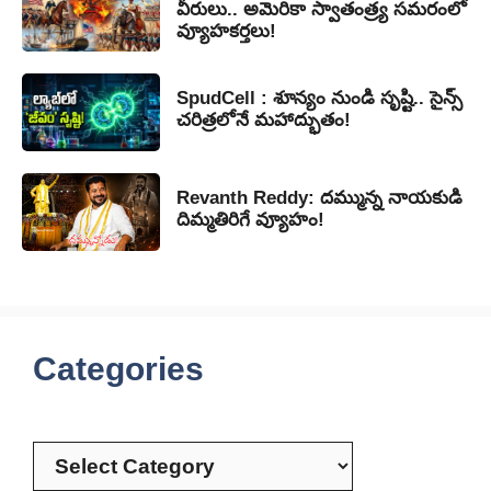
వీరులు.. అమెరికా స్వాతంత్ర్య సమరంలో
వ్యూహకర్తలు!
SpudCell : శూన్యం నుండి సృష్టి.. సైన్స్
చరిత్రలోనే మహాద్భుతం!
Revanth Reddy: దమ్మున్న నాయకుడి
దిమ్మతిరిగే వ్యూహం!
Categories
Categories