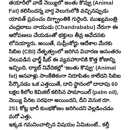
తయారీలో వాడే నెయ్యిలో జంతు కొవ్వు (Animal
Fat) కలిసిందన్న వార్త వెలుగులోకి వచ్చినప్పుడు
యావత్ ప్రపంచం దిగ్భ్రాంతికి గురైంది. ముఖ్యమంత్రి
చంద్రబాబు నాయుడు (Chandrababu) నేరుగా ఈ
ఆరోపణలు చేయడంతో భక్తులు తీవ్ర ఆవేదనకు
లోనయ్యారు. అయితే, సుప్రీంకోర్టు ఆదేశాల మేరకు
సిబిఐ (CBI) నేతృత్వంలో జరిగిన విచారణ అనంతరం
వెలువడిన ఛార్జ్ షీట్ ఈ వ్యవహారానికి కొత్త కోణాన్ని
ఇచ్చింది. ల్యాబ్ నివేదికల్లో ‘జంతు కొవ్వు’ (Animal
fat) ఆనవాళ్లు సాంకేతికంగా నిరూపితం కాలేదని సిబిఐ
పేర్కొనడం ఒక ఎత్తయితే, దాని స్థానంలో దాదాపు 60
లక్షల కిలోల కెమికల్ కలిసిన పామాయిల్ (palm oil),
నెయ్యి పేరిట సరఫరా అయిందని, దీని వెనుక రూ.
251 కోట్ల భారీ కుంభకోణం జరిగిందని వెల్లడించడం
మరో ఎత్తు.
ఇక్కడ గమనించాల్సిన విషయం ఏమిటంటే.. కల్తీ