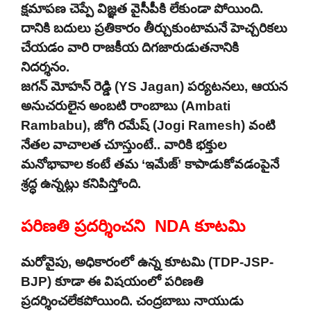
క్షమాపణ చెప్పే విజ్ఞత వైసీపీకి లేకుండా పోయింది.
దానికి బదులు ప్రతికారం తీర్చుకుంటామనే హెచ్చరికలు
చేయడం వారి రాజకీయ దిగజారుడుతనానికి
నిదర్శనం.
జగన్ మోహన్ రెడ్డి (YS Jagan) పర్యటనలు, ఆయన
అనుచరులైన అంబటి రాంబాబు (Ambati
Rambabu), జోగి రమేష్ (Jogi Ramesh) వంటి
నేతల వాచాలత చూస్తుంటే.. వారికి భక్తుల
మనోభావాల కంటే తమ ‘ఇమేజ్’ కాపాడుకోవడంపైనే
శ్రద్ధ ఉన్నట్లు కనిపిస్తోంది.
పరిణతి ప్రదర్శించని NDA కూటమి
మరోవైపు, అధికారంలో ఉన్న కూటమి (TDP-JSP-
BJP) కూడా ఈ విషయంలో పరిణతి
ప్రదర్శించలేకపోయింది. చంద్రబాబు నాయుడు