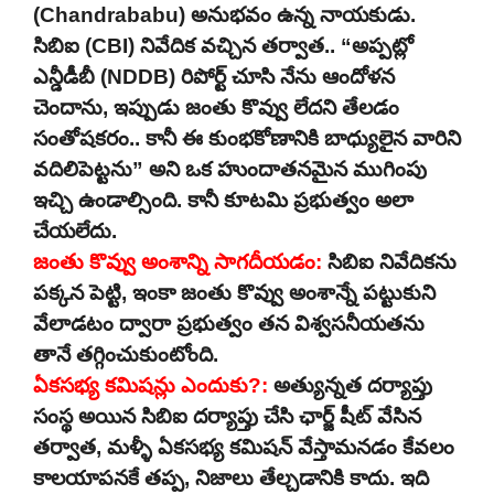
(Chandrababu) అనుభవం ఉన్న నాయకుడు.
సిబిఐ (CBI) నివేదిక వచ్చిన తర్వాత.. “అప్పట్లో
ఎన్డీడీబీ (NDDB) రిపోర్ట్ చూసి నేను ఆందోళన
చెందాను, ఇప్పుడు జంతు కొవ్వు లేదని తేలడం
సంతోషకరం.. కానీ ఈ కుంభకోణానికి బాధ్యులైన వారిని
వదిలిపెట్టను” అని ఒక హుందాతనమైన ముగింపు
ఇచ్చి ఉండాల్సింది. కానీ కూటమి ప్రభుత్వం అలా
చేయలేదు.
జంతు కొవ్వు అంశాన్ని సాగదీయడం:
సిబిఐ నివేదికను
పక్కన పెట్టి, ఇంకా జంతు కొవ్వు అంశాన్నే పట్టుకుని
వేలాడటం ద్వారా ప్రభుత్వం తన విశ్వసనీయతను
తానే తగ్గించుకుంటోంది.
ఏకసభ్య కమిషన్లు ఎందుకు?:
అత్యున్నత దర్యాప్తు
సంస్థ అయిన సిబిఐ దర్యాప్తు చేసి ఛార్జ్ షీట్ వేసిన
తర్వాత, మళ్ళీ ఏకసభ్య కమిషన్ వేస్తామనడం కేవలం
కాలయాపనకే తప్ప, నిజాలు తేల్చడానికి కాదు. ఇది