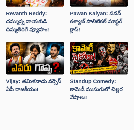
Revanth Reddy:
Pawan Kalyan: పవన్
దమ్మున్న నాయకుడి
కళ్యాణ్ పొలిటికల్ మాస్టర్
దిమ్మతిరిగే వ్యూహం!
క్లాస్!
Vijay: తమిళనాడు వర్సెస్
Standup Comedy:
ఏపీ రాజకీయం!
కామెడీ ముసుగులో చిల్లర
వేషాలు!