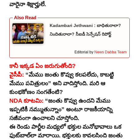
వారైనా శిక్షార్హులే.
Kadambari Jethwani : బాధితురాలా?
నిందితురాలా? సీఐడీ సెన్సేషన్ రిపోర్ట్
Editorial by
News Dabba Team
కానీ ఇక్కడ ఏం జరుగుతోంది?
వైసీపీ:
“మేము జంతు కొవ్వు కలపలేదు, కాబట్టి
మేము పవిత్రులం” అని వాదిస్తోంది. మరి ఆ
కుంభకోణం సంగతేంటి?
NDA కూటమి:
“జంతు కొవ్వు ఉందని మేము
ఇప్పటికీ నమ్ముతున్నాం” అంటూ రాజకీయాన్ని
సజీవంగా ఉంచాలని చూస్తోంది.
ఈ రెండు పార్టీల మధ్యలో భక్తుల మనోభావాలు ఒక
ఫుట్‌బాల్‌లా మారాయి. భక్తులకు కావలసింది జంతు