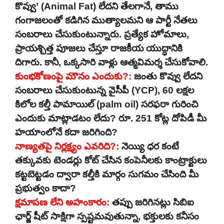
కొవ్వు’ (Animal Fat) లేదని తేలగానే, తాము
గంగాజలంతో కడిగిన ముత్యాలమని ఆ పార్టీ నేతలు
సంబరాలు చేసుకుంటున్నారు. ప్రత్యేక హోమాలు,
ప్రాయశ్చిత్త పూజలు చేస్తూ రాజకీయ యుద్ధానికి
దిగారు. కానీ, ఒక్కసారి వాళ్లు ఆత్మవిమర్శ చేసుకోవాలి.
కుంభకోణంపై మౌనం ఎందుకు?:
జంతు కొవ్వు లేదని
సంబరాలు చేసుకుంటున్న వైసీపీ (YCP), 60 లక్షల
కిలోల కల్తీ పామాయిల్ (palm oil) సరఫరా గురించి
ఎందుకు మాట్లాడటం లేదు? రూ. 251 కోట్ల దోపిడీ మీ
హయాంలోనే కదా జరిగింది?
నాణ్యతపై నిర్లక్ష్యం ఎవరిది?:
నెయ్యి ధర కంటే
తక్కువకు టెండర్లు కోట్ చేసిన కంపెనీలకు కాంట్రాక్టులు
కట్టబెట్టడం ద్వారా కల్తీకి మార్గం సుగమం చేసింది మీ
ప్రభుత్వం కాదా?
క్షమాపణ లేని అహంకారం:
తప్పు జరిగినట్లు సిబిఐ
ఛార్జ్ షీట్ సాక్షిగా స్పష్టమవుతున్నా, భక్తులకు కనీసం