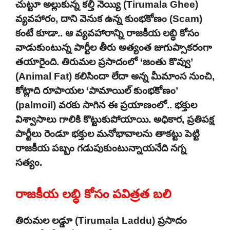
చుట్టూ అల్లుకున్న కల్తీ నెయ్యి (Tirumala Ghee)
వ్యవహారం, దాని వెనుక ఉన్న కుంభకోణం (Scam)
కంటే కూడా.. ఆ వ్యవహారాన్ని రాజకీయ లబ్ధి కోసం
వాడుకుంటున్న పార్టీల తీరు అత్యంత జుగుప్సాకరంగా
తయారైంది. తిరుమల ప్రసాదంలో ‘జంతు కొవ్వు’
(Animal Fat) కలిసిందా లేదా అన్న మీమాంస నుంచి,
కోట్లాది రూపాయల ‘పామాయిల్ కుంభకోణం’
(palmoil) వరకు సాగిన ఈ ప్రయాణంలో.. భక్తుల
విశ్వాసాలు గాలికి కొట్టుకుపోయాయి. అధికార, ప్రతిపక్ష
పార్టీలు రెండూ భక్తుల మనోభావాలను తాకట్టు పెట్టి
రాజకీయ పబ్బం గడుపుకుంటున్నాయనేది నగ్న
సత్యం.
రాజకీయ లబ్ధి కోసం పవిత్రత బలి
తిరుమల లడ్డూ (Tirumala Laddu) ప్రసాదం