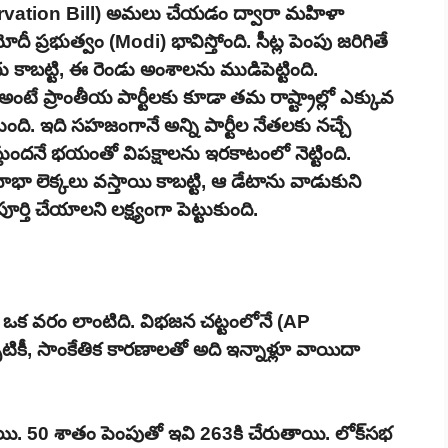
rvation Bill) అమలు చేయడం ద్వారా మహిళా
ీ ప్రభుత్వం (Modi) భావిస్తోంది. సీట్ల పెంపు జరిగితే
 కాబట్టి, ఈ రెండు అంశాలను ముడిపెట్టింది.
 అంటే ప్రాంతీయ పార్టీలకు కూడా తమ రాష్ట్రాల్లో ఎక్కువ
ుంది. ఇది సహజంగానే అన్ని పార్టీల నేతలకు నచ్చే
త వస్తుందనే భయంతో విపక్షాలను ఇరకాటంలో నెట్టింది.
భా లెక్కలు వస్తాయి కాబట్టి, ఆ డేటాను వాడుకుని
్తి చేయాలని లక్ష్యంగా పెట్టుకుంది.
ణయం ఒక వరం లాంటిది. విభజన చట్టంలోనే (AP
పటికీ, సాంకేతిక కారణాలతో అది ఇన్నాళ్లూ వాయిదా
్నాయి. 50 శాతం పెంపుతో ఇవి 263కి చేరుతాయి. లోక్‌సభ