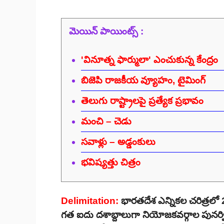
మెయిన్ పాయింట్స్ :
'వినూత్న ఫార్ములా' ఎంచుకున్న కేంద్రం
బిజెపి రాజకీయ వ్యూహం, టైమింగ్
తెలుగు రాష్ట్రాలపై ప్రత్యేక ప్రభావం
మంచి – చెడు
సవాళ్లు – అడ్డంకులు
భవిష్యత్తు చిత్రం
Delimitation:
భారతదేశ ఎన్నికల చరిత్రల
గత ఐదు దశాబ్దాలుగా నియోజకవర్గాల పునర్వి