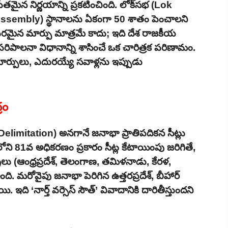
ేతమైన నిర్ణయాన్ని ప్రకటించింది. లోక్‌సభ (Lok
లీ (Assembly) స్థానాలను ఏకంగా 50 శాతం పెంచాలని
ాపరమైన మార్పు మాత్రమే కాదు; ఇది దేశ రాజకీయ
తు పరిపాలనా విధానాన్ని శాసించే ఒక చారిత్రక పరిణామం.
ార్పులు, ఎదురయ్యే సవాళ్లను ఇప్పుడు
రం
limitation) అనగానే జనాభా ప్రాతిపదికన సీట్లు
 81వ అధికరణం ప్రకారం సీట్ల కేటాయింపు జరిగితే,
ాలు (ఆంధ్రప్రదేశ్, తెలంగాణ, తమిళనాడు, కేరళ,
ంది. మరోవైపు జనాభా పెరిగిన ఉత్తరప్రదేశ్, బీహార్
. ఇది ‘నార్త్ వర్సెస్ సౌత్’ వివాదానికి దారితీస్తుందని