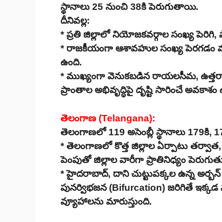
స్థానాలు 25 నుంచి 38కి పెరుగుతాయి.
దీనివల్ల:
* ప్రతి జిల్లాలో నియోజకవర్గాల సంఖ్య పెరిగ
* రాజకీయంగా ఆశావహుల సంఖ్య పెరగడం వల్ల 
ఉంది.
* ముఖ్యంగా వెనుకబడిన రాయలసీమ, ఉత్తరాంధ్ర ప
ప్రాంతాల అభివృద్ధిపై దృష్టి సారించే అవకాశ
తెలంగాణ (Telangana):
తెలంగాణలో 119 అసెంబ్లీ స్థానాలు 179కి, 1
* తెలంగాణలో కొత్త జిల్లాల ఏర్పాటు తర్వాత, చ
పెంపుతో జిల్లాల వారీగా ప్రాతినిధ్యం పెరుగుత
* హైదరాబాద్, దాని చుట్టుపక్కల ఉన్న అర్బన్
పునర్విభజన (Bifurcation) జరిగితే ఇక్కడ మర
వ్యూహాలను మారుస్తుంది.