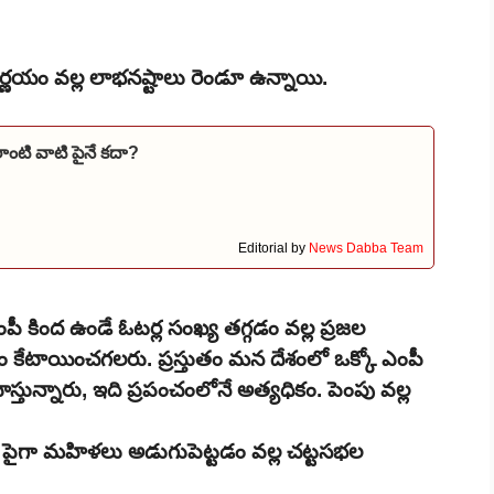
 నిర్ణయం వల్ల లాభనష్టాలు రెండూ ఉన్నాయి.
ాంటి వాటి పైనే కదా?
Editorial by
News Dabba Team
ంపీ కింద ఉండే ఓటర్ల సంఖ్య తగ్గడం వల్ల ప్రజల
 కేటాయించగలరు. ప్రస్తుతం మన దేశంలో ఒక్కో ఎంపీ
స్తున్నారు, ఇది ప్రపంచంలోనే అత్యధికం. పెంపు వల్ల
 పైగా మహిళలు అడుగుపెట్టడం వల్ల చట్టసభల