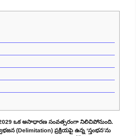
ో 2029 ఒక అసాధారణ సంవత్సరంగా నిలిచిపోనుంది.
భజన (Delimitation) ప్రక్రియపై ఉన్న ‘స్తంభన’ను