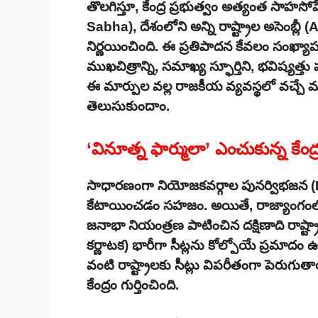
తొలగిస్తూ, కేంద్ర ప్రభుత్వం అత్యంత సాహసోప
Sabha), దేశంలోని అన్ని రాష్ట్రాల అసెంబ్
నిర్ణయించింది. ఈ ప్రతిపాదన కేవలం సంఖ్య
ముఖచిత్రాన్ని, సమాఖ్య స్ఫూర్తిని, భవిష్యత్
ఈ మార్పుల వల్ల రాజకీయ వ్యవస్థలో వచ్చే మ
తెలుసుకుందాం.
‘వినూత్న ఫార్ములా’ ఎంచుకున్న కేంద్
సాధారణంగా నియోజకవర్గాల పునర్విభజన (De
కేటాయించడం సహజం. అయితే, రాజ్యాంగంలోని
జనాభా నియంత్రణ పాటించిన దక్షిణాది రాష్ట్ర
కర్ణాటక) భారీగా సీట్లను కోల్పోయే ప్రమాదం ఉ
వంటి రాష్ట్రాలకు సీట్లు విపరీతంగా పెరుగుతాయి
కేంద్రం గుర్తించింది.