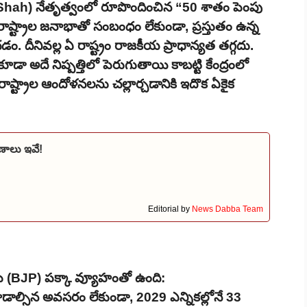
t Shah) నేతృత్వంలో రూపొందించిన “50 శాతం పెంపు
, రాష్ట్రాల జనాభాతో సంబంధం లేకుండా, ప్రస్తుతం ఉన్న
. దీనివల్ల ఏ రాష్ట్రం రాజకీయ ప్రాధాన్యత తగ్గదు.
డా అదే నిష్పత్తిలో పెరుగుతాయి కాబట్టి కేంద్రంలో
ి రాష్ట్రాల ఆందోళనలను చల్లార్చడానికి ఇదొక ఏకైక
ణాలు ఇవే!
Editorial by
News Dabba Team
జెపి (BJP) పక్కా వ్యూహంతో ఉంది:
ాల్సిన అవసరం లేకుండా, 2029 ఎన్నికల్లోనే 33