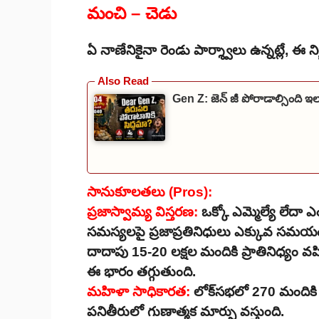
మంచి – చెడు
ఏ నాణేనికైనా రెండు పార్శ్వాలు ఉన్నట్లే, ఈ
Gen Z: జెన్ జీ పోరాడాల్సింది ఇల
సానుకూలతలు (Pros):
ప్రజాస్వామ్య విస్తరణ:
ఒక్కో ఎమ్మెల్యే లేదా ఎ
సమస్యలపై ప్రజాప్రతినిధులు ఎక్కువ సమయం
దాదాపు 15-20 లక్షల మందికి ప్రాతినిధ్యం వహి
ఈ భారం తగ్గుతుంది.
మహిళా సాధికారత:
లోక్‌సభలో 270 మందికి
పనితీరులో గుణాత్మక మార్పు వస్తుంది.