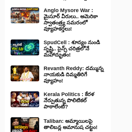
Anglo Mysore War :
మైసూర్ వీరులు.. అమెరికా
స్వాతంత్ర్య సమరంలో
వ్యూహకర్తలు!
SpudCell : శూన్యం నుండి
సృష్టి.. సైన్స్ చరిత్రలోనే
మహాద్భుతం!
Revanth Reddy: దమ్మున్న
నాయకుడి దిమ్మతిరిగే
వ్యూహం!
Kerala Politics : కేరళ
నేర్పుతున్న పొలిటికల్
పాఠాలేంటి?
Taliban: అమ్మాయిలపై
తాలిబన్ల అమానుష చట్టం!