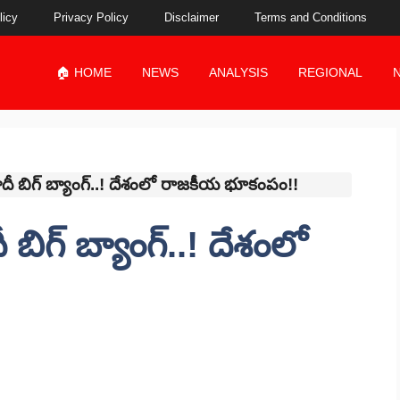
licy
Privacy Policy
Disclaimer
Terms and Conditions
🏠 HOME
NEWS
ANALYSIS
REGIONAL
ీ బిగ్ బ్యాంగ్..! దేశంలో రాజకీయ భూకంపం!!
బిగ్ బ్యాంగ్..! దేశంలో