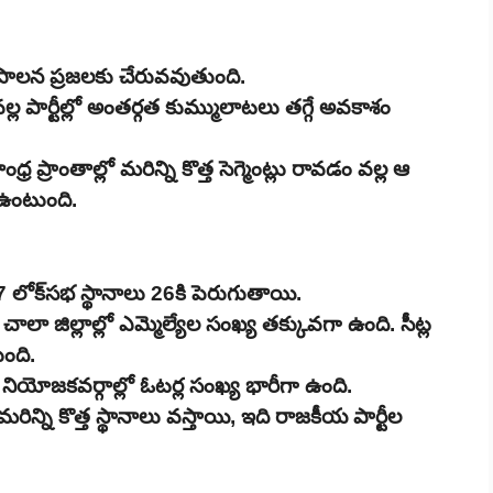
ి, పాలన ప్రజలకు చేరువవుతుంది.
పార్టీల్లో అంతర్గత కుమ్ములాటలు తగ్గే అవకాశం
్రాంతాల్లో మరిన్ని కొత్త సెగ్మెంట్లు రావడం వల్ల ఆ
ం ఉంటుంది.
7 లోక్‌సభ స్థానాలు 26కి పెరుగుతాయి.
ాలా జిల్లాల్లో ఎమ్మెల్యేల సంఖ్య తక్కువగా ఉంది. సీట్ల
ుంది.
 నియోజకవర్గాల్లో ఓటర్ల సంఖ్య భారీగా ఉంది.
ిన్ని కొత్త స్థానాలు వస్తాయి, ఇది రాజకీయ పార్టీల