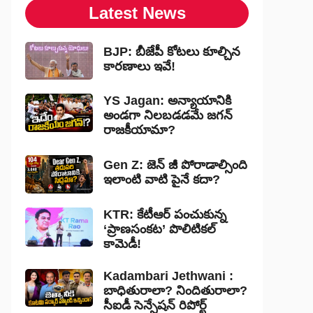
Latest News
BJP: బీజేపీ కోటలు కూల్చిన
కారణాలు ఇవే!
YS Jagan: అన్యాయానికి
అండగా నిలబడడమే జగన్
రాజకీయామా?
Gen Z: జెన్ జీ పోరాడాల్సింది
ఇలాంటి వాటి పైనే కదా?
KTR: కేటీఆర్ పంచుకున్న
‘ప్రాణసంకట’ పొలిటికల్
కామెడీ!
Kadambari Jethwani :
బాధితురాలా? నిందితురాలా?
సీఐడీ సెన్సేషన్ రిపోర్ట్