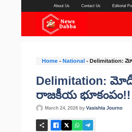
Skip
About Us
Contact Us
Editorial Po
to
content
Home
-
National
-
Delimitation: మోద
Delimitation: మోదీ 
రాజకీయ భూకంపం!!
March 24, 2026
by
Vasishta Journo