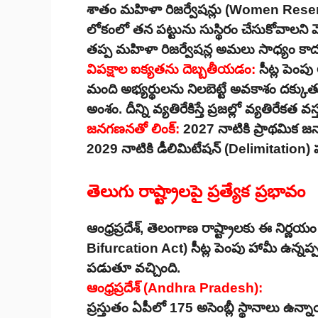
శాతం మహిళా రిజర్వేషన్లు (Women Rese
లోకంలో తన పట్టును సుస్థిరం చేసుకోవాలని మోద
తప్ప మహిళా రిజర్వేషన్ల అమలు సాధ్యం కాదు
విపక్షాల ఐక్యతను దెబ్బతీయడం:
సీట్ల పెంపు
మంది అభ్యర్థులను నిలబెట్టే అవకాశం దక్కుత
అంశం. దీన్ని వ్యతిరేకిస్తే ప్రజల్లో వ్యతిరేక
జనగణనతో లింక్:
2027 నాటికి ప్రాథమిక జనా
2029 నాటికి డీలిమిటేషన్ (Delimitation) పూర
తెలుగు రాష్ట్రాలపై ప్రత్యేక ప్రభావం
ఆంధ్రప్రదేశ్, తెలంగాణ రాష్ట్రాలకు ఈ నిర్
Bifurcation Act) సీట్ల పెంపు హామీ ఉన్నప్
పడుతూ వచ్చింది.
ఆంధ్రప్రదేశ్ (Andhra Pradesh):
ప్రస్తుతం ఏపీలో 175 అసెంబ్లీ స్థానాలు ఉన