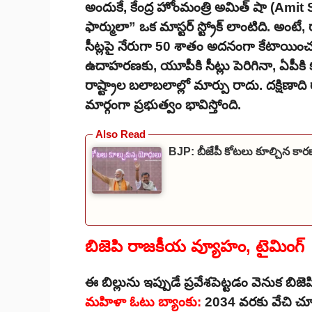
అందుకే, కేంద్ర హోంమంత్రి అమిత్ షా (Ami
ఫార్ములా” ఒక మాస్టర్ స్ట్రోక్ లాంటిది. అంటే
సీట్లపై నేరుగా 50 శాతం అదనంగా కేటాయించడం
ఉదాహరణకు, యూపీకి సీట్లు పెరిగినా, ఏపీకి కూ
రాష్ట్రాల బలాబలాల్లో మార్పు రాదు. దక్షిణాద
మార్గంగా ప్రభుత్వం భావిస్తోంది.
BJP: బీజేపీ కోటలు కూల్చిన కార
బిజెపి రాజకీయ వ్యూహం, టైమింగ్
ఈ బిల్లును ఇప్పుడే ప్రవేశపెట్టడం వెనుక బి
మహిళా ఓటు బ్యాంకు:
2034 వరకు వేచి చూడ