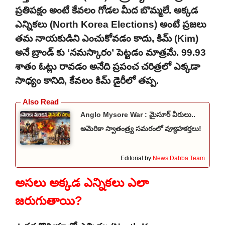
ప్రతిపక్షం అంటే కేవలం గోడల మీద బొమ్మలే. అక్కడ
ఎన్నికలు (North Korea Elections) అంటే ప్రజలు
తమ నాయకుడిని ఎంచుకోవడం కాదు, కిమ్ (Kim)
అనే బ్రాండ్ కు ‘నమస్కారం’ పెట్టడం మాత్రమే. 99.93
శాతం ఓట్లు రావడం అనేది ప్రపంచ చరిత్రలో ఎక్కడా
సాధ్యం కానిది, కేవలం కిమ్ డైరీలో తప్ప.
Anglo Mysore War : మైసూర్ వీరులు..
అమెరికా స్వాతంత్ర్య సమరంలో వ్యూహకర్తలు!
Editorial by
News Dabba Team
అసలు అక్కడ ఎన్నికలు ఎలా
జరుగుతాయి?