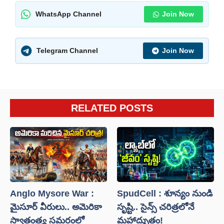
WhatsApp Channel
Join Now
Telegram Channel
Join Now
RELATED POSTS
Anglo Mysore War :
SpudCell : శూన్యం నుండి
మైసూర్ వీరులు.. అమెరికా
సృష్టి.. సైన్స్ చరిత్రలోనే
స్వాతంత్ర్య సమరంలో
మహాద్భుతం!