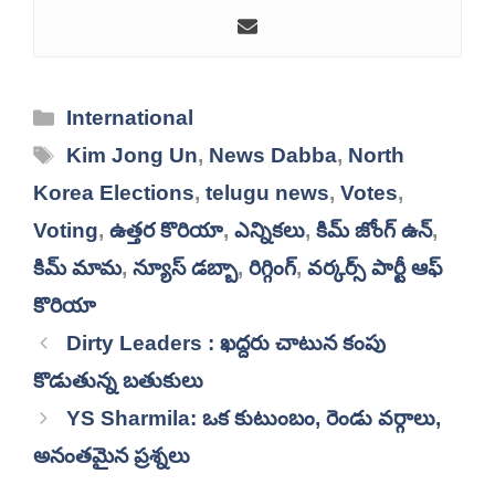
Categories
International
Tags
Kim Jong Un
,
News Dabba
,
North
Korea Elections
,
telugu news
,
Votes
,
Voting
,
ఉత్తర కొరియా
,
ఎన్నికలు
,
కిమ్ జోంగ్ ఉన్
,
కిమ్ మామ
,
న్యూస్ డబ్బా
,
రిగ్గింగ్
,
వర్కర్స్ పార్టీ ఆఫ్
కొరియా
Dirty Leaders : ఖద్దరు చాటున కంపు
కొడుతున్న బతుకులు
YS Sharmila: ఒక కుటుంబం, రెండు వర్గాలు,
అనంతమైన ప్రశ్నలు