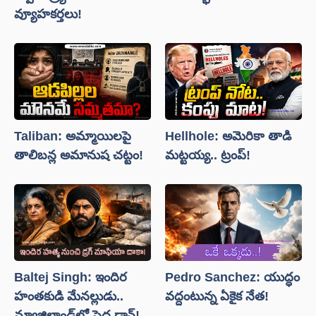
వ్యూహకర్తలు!
Taliban: అమ్మాయిలపై
Hellhole: అమెరికా తాడి
తాలిబన్ల అమానుష చట్టం!
మట్టయ్య.. ట్రంప్!
Baltej Singh: ఇందిర
Pedro Sanchez: యుద్ధం
హంతకుడి మేనల్లుడు..
వద్దంటున్న ఏకైక నేత!
న్యూజిలాండ్‌లో పెద్ద డాన్!