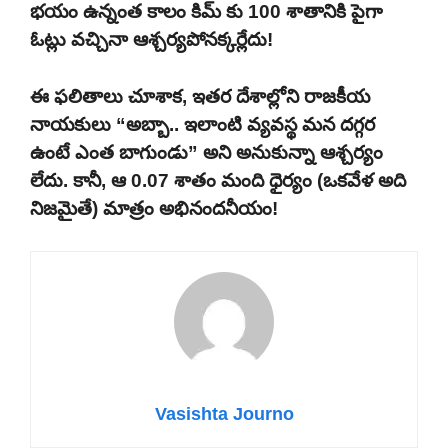
భయం ఉన్నంత కాలం కిమ్ కు 100 శాతానికి పైగా
ఓట్లు వచ్చినా ఆశ్చర్యపోనక్కర్లేదు!
ఈ ఫలితాలు చూశాక, ఇతర దేశాల్లోని రాజకీయ
నాయకులు “అబ్బా.. ఇలాంటి వ్యవస్థ మన దగ్గర
ఉంటే ఎంత బాగుండు” అని అనుకున్నా ఆశ్చర్యం
లేదు. కానీ, ఆ 0.07 శాతం మంది ధైర్యం (ఒకవేళ అది
నిజమైతే) మాత్రం అభినందనీయం!
Vasishta Journo