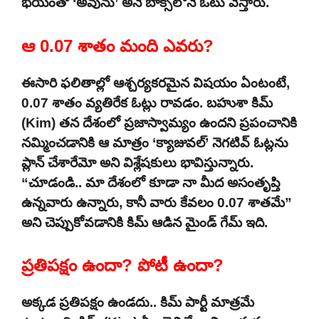
భయంతో ‘అవును’ అనే బాక్స్‌లోనే ఓటు వేస్తారు.
ఆ 0.07 శాతం మంది ఎవరు?
ఈసారి ఫలితాల్లో ఆశ్చర్యకరమైన విషయం ఏంటంటే,
0.07 శాతం వ్యతిరేక ఓట్లు రావడం. బహుశా కిమ్
(Kim) తన దేశంలో ప్రజాస్వామ్యం ఉందని ప్రపంచానికి
నమ్మించడానికి ఆ మాత్రం ‘క్యాజువల్’ నెగటివ్ ఓట్లను
ప్లాన్ చేశారేమో అని విశ్లేషకులు భావిస్తున్నారు.
“చూడండి.. మా దేశంలో కూడా నా మీద అసంతృప్తి
ఉన్నవారు ఉన్నారు, కానీ వారు కేవలం 0.07 శాతమే”
అని చెప్పుకోవడానికి కిమ్ ఆడిన మైండ్ గేమ్ ఇది.
ప్రతిపక్షం ఉందా? పోటీ ఉందా?
అక్కడ ప్రతిపక్షం ఉండదు.. కిమ్ పార్టీ మాత్రమే