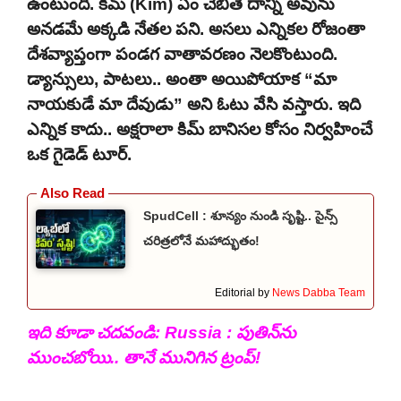
ఉంటుంది. కిమ్ (Kim) ఏం చెబితే దాన్ని అవును
అనడమే అక్కడి నేతల పని. అసలు ఎన్నికల రోజంతా
దేశవ్యాప్తంగా పండగ వాతావరణం నెలకొంటుంది.
డ్యాన్సులు, పాటలు.. అంతా అయిపోయాక “మా
నాయకుడే మా దేవుడు” అని ఓటు వేసి వస్తారు. ఇది
ఎన్నిక కాదు.. అక్షరాలా కిమ్ బానిసల కోసం నిర్వహించే
ఒక గైడెడ్ టూర్.
SpudCell : శూన్యం నుండి సృష్టి.. సైన్స్
చరిత్రలోనే మహాద్భుతం!
Editorial by
News Dabba Team
ఇది కూడా చదవండి:
Russia : పుతిన్‌ను
ముంచబోయి.. తానే మునిగిన ట్రంప్!