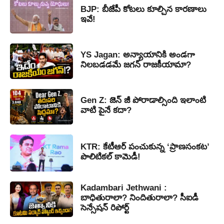
BJP: బీజేపీ కోటలు కూల్చిన కారణాలు
ఇవే!
YS Jagan: అన్యాయానికి అండగా
నిలబడడమే జగన్ రాజకీయామా?
Gen Z: జెన్ జీ పోరాడాల్సింది ఇలాంటి
వాటి పైనే కదా?
KTR: కేటీఆర్ పంచుకున్న ‘ప్రాణసంకట’
పొలిటికల్ కామెడీ!
Kadambari Jethwani :
బాధితురాలా? నిందితురాలా? సీఐడీ
సెన్సేషన్ రిపోర్ట్