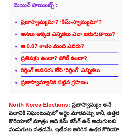
మెయిన్ పాయింట్స్ :
ప్రజాస్వామ్యమా? ‘కిమ్-స్వామ్యమా’?
అసలు అక్కడ ఎన్నికలు ఎలా జరుగుతాయి?
ఆ 0.07 శాతం మంది ఎవరు?
ప్రతిపక్షం ఉందా? పోటీ ఉందా?
రిగ్గింగ్ అవసరం లేని ‘రిగ్గింగ్’ ఎన్నికలు
ప్రజాస్వామ్యానికి పట్టిన గ్రహణం
North Korea Elections:
ప్రజాస్వామ్యం అనే
పదానికి నిఘంటువులో అర్థం మారవచ్చు కానీ, ఉత్తర
కొరియాలో మాత్రం అది కిమ్ జోంగ్ ఉన్ అడుగులకు
మడుగులు వత్తడమే. ఇటీవల జరిగిన ఉత్తర కొరియా