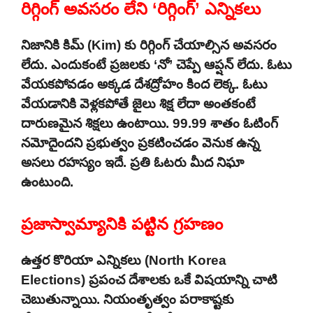
రిగ్గింగ్ అవసరం లేని ‘రిగ్గింగ్’ ఎన్నికలు
నిజానికి కిమ్ (Kim) కు రిగ్గింగ్ చేయాల్సిన అవసరం
లేదు. ఎందుకంటే ప్రజలకు ‘నో’ చెప్పే ఆప్షన్ లేదు. ఓటు
వేయకపోవడం అక్కడ దేశద్రోహం కింద లెక్క. ఓటు
వేయడానికి వెళ్లకపోతే జైలు శిక్ష లేదా అంతకంటే
దారుణమైన శిక్షలు ఉంటాయి. 99.99 శాతం ఓటింగ్
నమోదైందని ప్రభుత్వం ప్రకటించడం వెనుక ఉన్న
అసలు రహస్యం ఇదే. ప్రతి ఓటరు మీద నిఘా
ఉంటుంది.
ప్రజాస్వామ్యానికి పట్టిన గ్రహణం
ఉత్తర కొరియా ఎన్నికలు (North Korea
Elections) ప్రపంచ దేశాలకు ఒకే విషయాన్ని చాటి
చెబుతున్నాయి. నియంతృత్వం పరాకాష్టకు