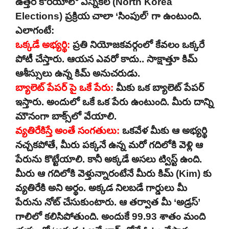
ఉత్తర కొరియాలో ఎన్నికల (North Korea
Elections) ప్రక్రియ చాలా ‘సింపుల్’ గా ఉంటుంది.
ఎలాగంటే:
ఒక్కడే అభ్యర్థి:
ప్రతి నియోజకవర్గంలో కేవలం ఒక్కరే
పోటీ చేస్తారు. ఆయన ఎవరో కాదు.. సాక్షాత్తూ కిమ్
ఆశీస్సులు ఉన్న కిమ్ అనుచరుడు.
బ్యాలెట్ పేపర్ పై ఒకే పేరు:
మీకు ఒక బ్యాలెట్ పేపర్
ఇస్తారు. అందులో ఒకే ఒక పేరు ఉంటుంది. మీరు దాన్ని
మౌనంగా బాక్స్‌లో వేయాలి.
వ్యతిరేకిస్తే అంతే సంగతులు:
ఒకవేళ మీకు ఆ అభ్యర్థి
నచ్చకపోతే, మీరు పక్కనే ఉన్న మరో గదిలోకి వెళ్లి ఆ
పేరును కొట్టేయాలి. కానీ అక్కడే అసలు ట్విస్ట్ ఉంది.
మీరు ఆ గదిలోకి వెళ్తున్నారంటేనే మీరు కిమ్ (Kim) కు
వ్యతిరేకి అని అర్థం. అక్కడ నిలబడే గార్డులు మీ
పేరును నోట్ చేసుకుంటారు. ఆ తర్వాత మీ ‘అడ్రస్’
గాలిలో కలిసిపోతుంది. అందుకే 99.93 శాతం మంది