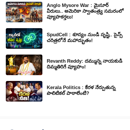
Anglo Mysore War : మైసూర్
వీరులు.. అమెరికా స్వాతంత్ర్య సమరంలో
వ్యూహకర్తలు!
SpudCell : శూన్యం నుండి సృష్టి.. సైన్స్
చరిత్రలోనే మహాద్భుతం!
Revanth Reddy: దమ్మున్న నాయకుడి
దిమ్మతిరిగే వ్యూహం!
Kerala Politics : కేరళ నేర్పుతున్న
పొలిటికల్ పాఠాలేంటి?