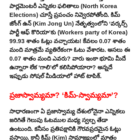
పార్లమెంటరీ ఎన్నికల ఫలితాలు (North Korea
Elections) చూస్తే ప్రపంచం నివ్వెరపోతోంది. కిమ్
జోంగ్ ఉన్‌ (Kim Jong Un) నేతృత్వంలోని ‘వర్కర్స్
పార్టీ ఆఫ్ కొరియా’కు (Workers party of Korea)
99.93 శాతం ఓట్లు వచ్చాయట! కేవలం 0.07 శాతం
మంది మాత్రమే వ్యతిరేకంగా ఓటు వేశారట. అసలు ఈ
0.07 శాతం మంది ఎవరు? వారు ఇంకా భూమి మీదే
ఉన్నారా లేక ‘గాలి’లో కలిసిపోయారా? అన్నదే
ఇప్పుడు సోషల్ మీడియాలో హాట్ టాపిక్.
ప్రజాస్వామ్యమా? ‘కిమ్-స్వామ్యమా’?
సాధారణంగా ఏ ప్రజాస్వామ్య దేశంలోనైనా ఎన్నికలు
జరిగితే గెలుపు ఓటముల మధ్య స్వల్ప తేడా
ఉంటుంది. కనీసం ప్రతిపక్షానికి గౌరవప్రదమైన ఓట్లు
వస్తాయి. కానీ కిమ్ (Kim) సామ్రాజ్యంలో మాత్రం