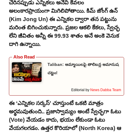
చేరినప్పుడు ఎన్నికలు అనేవి కేవలం
అలంకారప్రాయంగా మిగిలిపోతాయి. కిమ్ జోంగ్ ఉన్
(Kim Jong Un) ఈ ఎన్నికల ద్వారా తన పట్టును
మరింత బిగించుకున్నారు. ప్రజల ఆకలి కేకలు, స్వేచ్ఛ
లేని జీవితం అన్నీ ఈ 99.93 శాతం అనే అంకె వెనుక
దాగి ఉన్నాయి.
Taliban: అమ్మాయిలపై తాలిబన్ల అమానుష
చట్టం!
Editorial by
News Dabba Team
ఈ ‘ఎన్నికల సర్కస్’ చూస్తుంటే ఒకటి మాత్రం
అర్థమవుతుంది.. ప్రజాస్వామ్యం అంటే స్వేచ్ఛగా ఓటు
(Vote) వేయడం కాదు, భయం లేకుండా ఓటు
వేయగలగడం. ఉత్తర కొరియాలో (North Korea) ఆ