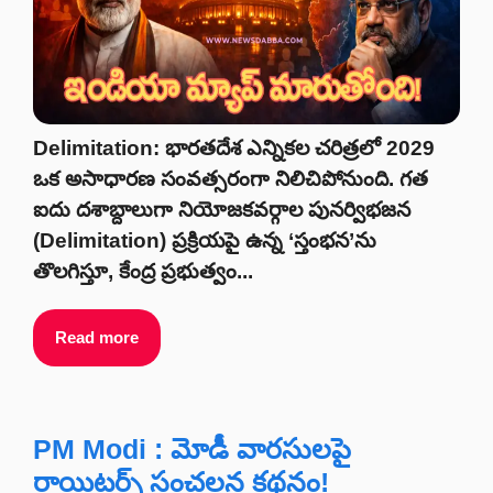
Delimitation: భారతదేశ ఎన్నికల చరిత్రలో 2029
ఒక అసాధారణ సంవత్సరంగా నిలిచిపోనుంది. గత
ఐదు దశాబ్దాలుగా నియోజకవర్గాల పునర్విభజన
(Delimitation) ప్రక్రియపై ఉన్న ‘స్తంభన’ను
తొలగిస్తూ, కేంద్ర ప్రభుత్వం...
Read more
PM Modi : మోడీ వారసులపై
రాయిటర్స్ సంచలన కథనం!