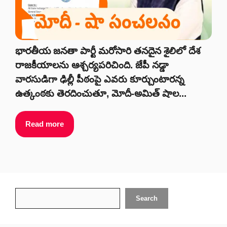
భారతీయ జనతా పార్టీ మరోసారి తనదైన శైలిలో దేశ
రాజకీయాలను ఆశ్చర్యపరిచింది. జేపీ నడ్డా
వారసుడిగా ఢిల్లీ పీఠంపై ఎవరు కూర్చుంటారన్న
ఉత్కంఠకు తెరదించుతూ, మోదీ-అమిత్ షాల...
Read more
Search
Search