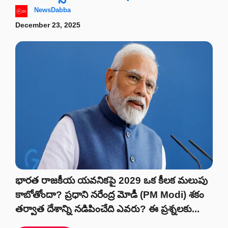
NewsDabba
December 23, 2025
భారత రాజకీయ యవనికపై 2029 ఒక కీలక మలుపు
కాబోతోందా? ప్రధాని నరేంద్ర మోడీ (PM Modi) శకం
తర్వాత దేశాన్ని నడిపించేది ఎవరు? ఈ ప్రశ్నలకు...