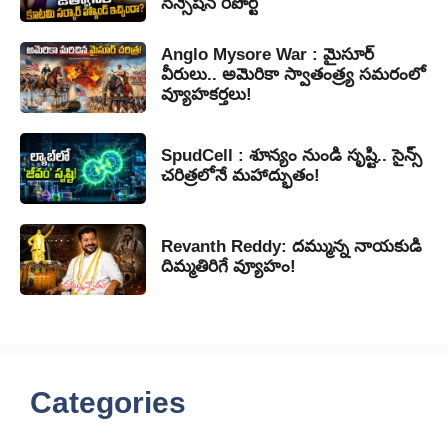
సెన్సేషన్ రిపోర్ట్
Anglo Mysore War : మైసూర్
వీరులు.. అమెరికా స్వాతంత్ర్య సమరంలో
వ్యూహకర్తలు!
SpudCell : శూన్యం నుండి సృష్టి.. సైన్స్
చరిత్రలోనే మహాద్భుతం!
Revanth Reddy: దమ్మున్న నాయకుడి
దిమ్మతిరిగే వ్యూహం!
Categories