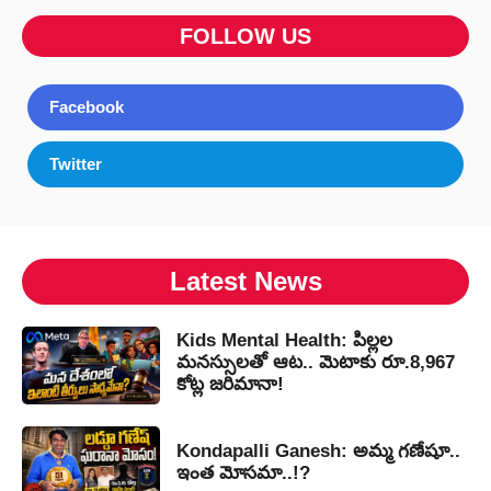
FOLLOW US
Facebook
Twitter
Latest News
Kids Mental Health: పిల్లల
మనస్సులతో ఆట.. మెటాకు రూ.8,967
కోట్ల జరిమానా!
Kondapalli Ganesh: అమ్మ గణేషూ..
ఇంత మోసమా..!?