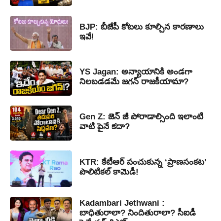
BJP: బీజేపీ కోటలు కూల్చిన కారణాలు
ఇవే!
YS Jagan: అన్యాయానికి అండగా
నిలబడడమే జగన్ రాజకీయామా?
Gen Z: జెన్ జీ పోరాడాల్సింది ఇలాంటి
వాటి పైనే కదా?
KTR: కేటీఆర్ పంచుకున్న ‘ప్రాణసంకట’
పొలిటికల్ కామెడీ!
Kadambari Jethwani :
బాధితురాలా? నిందితురాలా? సీఐడీ