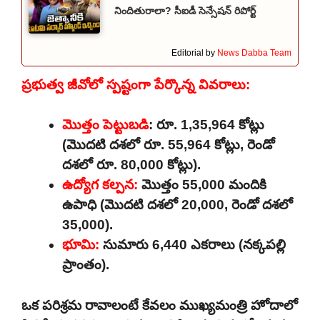
నిందితురాలా? సీఐడీ సెన్సేషన్ రిపోర్ట్
Editorial by
News Dabba Team
ప్రభుత్వ జీవోలో స్పష్టంగా పేర్కొన్న వివరాలు:
మొత్తం పెట్టుబడి
:
రూ. 1,35,964 కోట్లు
(మొదటి దశలో రూ. 55,964 కోట్లు, రెండో
దశలో రూ. 80,000 కోట్లు).
ఉద్యోగ కల్పన:
మొత్తం 55,000 మందికి
ఉపాధి (మొదటి దశలో 20,000, రెండో దశలో
35,000).
భూమి:
సుమారు 6,440 ఎకరాలు (నక్కపల్లి
ప్రాంతం).
ఒక పరిశ్రమ రావాలంటే కేవలం ముఖ్యమంత్రి హోదాలో