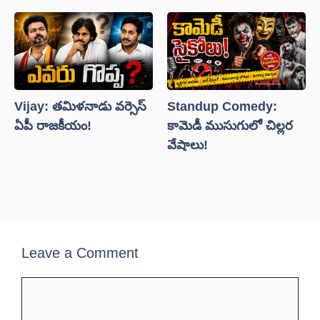
Vijay: తమిళనాడు వర్సెస్
Standup Comedy:
ఏపీ రాజకీయం!
కామెడీ ముసుగులో చిల్లర
వేషాలు!
Leave a Comment
Comment