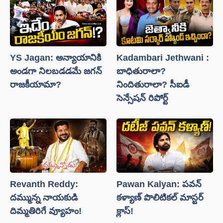
YS Jagan: అన్యాయానికి
Kadambari Jethwani :
అండగా నిలబడడమే జగన్
బాధితురాలా?
రాజకీయామా?
నిందితురాలా? సీఐడీ
సెన్సేషన్ రిపోర్ట్
Revanth Reddy:
Pawan Kalyan: పవన్
దమ్మున్న నాయకుడి
కళ్యాణ్ పొలిటికల్ మాస్టర్
దిమ్మతిరిగే వ్యూహం!
క్లాస్!