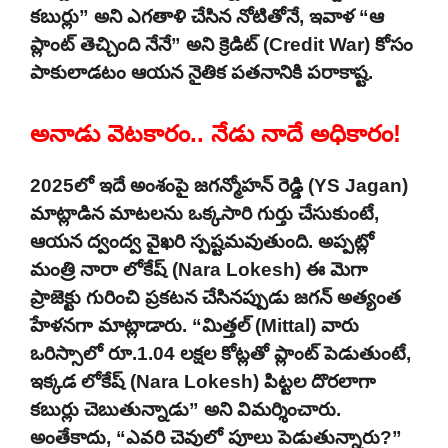
కబుర్లు” అని ఎగతాళి చేసిన నోటితోనే, ఇవాళ “ఆ
ప్లాంట్ తెచ్చింది నేనే” అని క్రెడిట్ (Credit War) కోసం
పాకులాడటం ఆయన నైతిక పతనానికి పరాకాష్ట.
అనాడు వెటకారం.. నేడు నాదే అధికారం!
2025లో ఇదే అంశంపై జగన్మోహన్ రెడ్డి (YS Jagan)
మాట్లాడిన మాటలను ఒక్కసారి గుర్తు చేసుకుంటే,
ఆయన ద్వంద్వ వైఖరి స్పష్టమవుతుంది. అప్పట్లో
మంత్రి నారా లోకేష్ (Nara Lokesh) ఈ మెగా
ప్రాజెక్టు గురించి ప్రకటన చేసినప్పుడు జగన్ అత్యంత
హేళనగా మాట్లాడారు. “మిత్తల్ (Mittal) వారు
ఒరిస్సాలో రూ.1.04 లక్షల కోట్లతో ప్లాంట్ పెడుతుంటే,
ఇక్కడ లోకేష్ (Nara Lokesh) పిట్టల దొరలాగా
కబుర్లు చెబుతున్నాడు” అని విమర్శించారు.
అంతేకాదు, “ఎవరి చెవులో పూలు పెడుతున్నారు?”