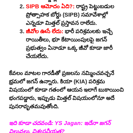
SIPB
ఆమోదం ఏది?:
రాష్ట్ర పెట్టుబడుల
ప్రోత్సాహక బోర్డు (SIPB) సమావేశాల్లో
ఎన్నడూ మిత్తల్ ప్రస్తావన రాలేదు.
జీవోల ఊసే లేదు:
భారీ పరిశ్రమలకు ఇచ్చే
రాయితీలు, భూ కేటాయింపులపై జగన్
ప్రభుత్వం ఏనాడూ ఒక్క జీవో కూడా జారీ
చేయలేదు.
కేవలం మాటల గారడీతో ప్రజలను నమ్మించవచ్చనే
భ్రమలో జగన్ ఉన్నారు. కియా (KIA) పరిశ్రమ
విషయంలో కూడా గతంలో ఆయన ఇలాగే బుకాయించి
భంగపడ్డారు, ఇప్పుడు మిత్తల్ విషయంలోనూ అదే
పునరావృతమవుతోంది.
ఇది కూడా చదవండి:
YS Jagan: ఇదేనా జగన్
విలువలు, విశ్వసనీయత?