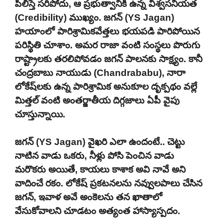
పిలిస్తే సరిపోదు, ఆ ప్రభుత్వానికి ఉన్న విశ్వసనీయత
(Credibility) ముఖ్యం. జగన్ (YS Jagan)
హయాంలో పారిశ్రామికవేత్తలు భయపడి పారిపోయిన
పరిస్థితి చూశాం. అమర రాజా వంటి సంస్థలు పొరుగు
రాష్ట్రాలకు తరలిపోవడం జగన్ పాలనకు సాక్ష్యం. కానీ
చంద్రబాబు నాయుడు (Chandrababu), నారా
లోకేష్‌లకు ఉన్న పారిశ్రామిక అనుకూల దృక్పథం వల్లే
మిత్తల్ వంటి అంతర్జాతీయ దిగ్గజాలు ఏపీ వైపు
చూస్తున్నాయి.
జగన్ (YS Jagan) వైఖరి ఎలా ఉందంటే.. చెట్టు
నాటిన వాడు ఒకరు, నీళ్లు పోసి పెంచిన వాడు
మరొకరు అయితే, కాయలు కాశాక అవి నావే అని
వాదించే రకం. లోకేష్ ప్రకటనలను నవ్వులపాలు చేసిన
జగన్, ఇవాళ అవే అంకెలను తన ఖాతాలో
వేసుకోవాలని చూడటం అత్యంత హాస్యాస్పదం.