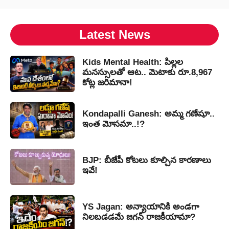
Latest News
Kids Mental Health: పిల్లల
మనస్సులతో ఆట.. మెటాకు రూ.8,967
కోట్ల జరిమానా!
Kondapalli Ganesh: అమ్మ గణేషూ..
ఇంత మోసమా..!?
BJP: బీజేపీ కోటలు కూల్చిన కారణాలు
ఇవే!
YS Jagan: అన్యాయానికి అండగా
నిలబడడమే జగన్ రాజకీయామా?