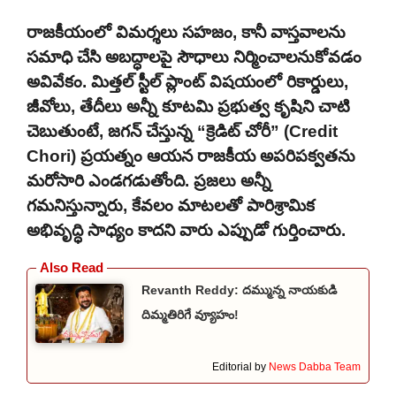
రాజకీయంలో విమర్శలు సహజం, కానీ వాస్తవాలను
సమాధి చేసి అబద్ధాలపై సౌధాలు నిర్మించాలనుకోవడం
అవివేకం. మిత్తల్ స్టీల్ ప్లాంట్ విషయంలో రికార్డులు,
జీవోలు, తేదీలు అన్నీ కూటమి ప్రభుత్వ కృషిని చాటి
చెబుతుంటే, జగన్ చేస్తున్న “క్రెడిట్ చోరీ” (Credit
Chori) ప్రయత్నం ఆయన రాజకీయ అపరిపక్వతను
మరోసారి ఎండగడుతోంది. ప్రజలు అన్నీ
గమనిస్తున్నారు, కేవలం మాటలతో పారిశ్రామిక
అభివృద్ధి సాధ్యం కాదని వారు ఎప్పుడో గుర్తించారు.
Revanth Reddy: దమ్మున్న నాయకుడి
దిమ్మతిరిగే వ్యూహం!
Editorial by
News Dabba Team