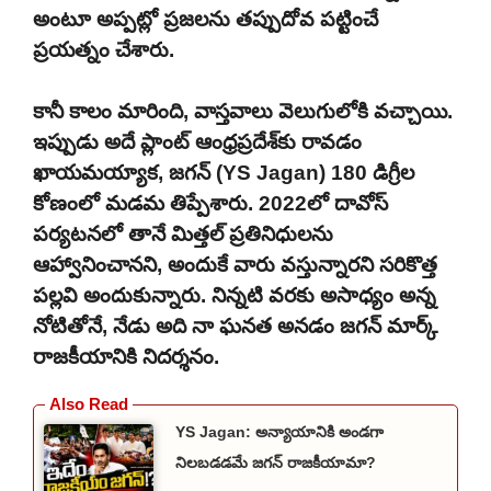
అంటూ అప్పట్లో ప్రజలను తప్పుదోవ పట్టించే
ప్రయత్నం చేశారు.
కానీ కాలం మారింది, వాస్తవాలు వెలుగులోకి వచ్చాయి.
ఇప్పుడు అదే ప్లాంట్ ఆంధ్రప్రదేశ్‌కు రావడం
ఖాయమయ్యాక, జగన్ (YS Jagan) 180 డిగ్రీల
కోణంలో మడమ తిప్పేశారు. 2022లో దావోస్
పర్యటనలో తానే మిత్తల్ ప్రతినిధులను
ఆహ్వానించానని, అందుకే వారు వస్తున్నారని సరికొత్త
పల్లవి అందుకున్నారు. నిన్నటి వరకు అసాధ్యం అన్న
నోటితోనే, నేడు అది నా ఘనత అనడం జగన్ మార్క్
రాజకీయానికి నిదర్శనం.
YS Jagan: అన్యాయానికి అండగా
నిలబడడమే జగన్ రాజకీయామా?