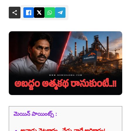
మెయిన్ పాయింట్స్ :
అనాడు వెటకారం.. నేడు నాదే అధికారం!