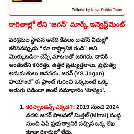
Editorial by
News Dabba Team
కాగితాల్లో లేని ‘జగన్’ మార్క్ ఇన్వెస్ట్‌మెంట్
పరిశ్రమల స్థాపన అనేది కేవలం దావోస్ వీధుల్లో
కలిసినప్పుడు “మా రాష్ట్రానికి రండి” అని
మొక్కుబడిగా చెప్పే మాటలతో జరగదు. దానికి
అంతులేని కసరత్తు, ఉత్తర ప్రత్యుత్తరాలు, ప్రభుత్వ
అనుమతులు అవసరం. జగన్ (YS Jagan)
హయాంలో ఈ ప్లాంట్ గురించి ఒక్కటంటే ఒక్క
అడుగు పడిందా అంటే సమాధానం ‘శూన్యం’.
కరస్పాండెన్స్ ఎక్కడ?:
2019 నుంచి 2024
వరకు జగన్ పాలనలో మిత్తల్ (Mittal) సంస్థ
నుంచి ఏపీ ప్రభుత్వానికి వచ్చిన ఒక్క లేఖ
కూడా రికార్డుల్లో లేదు.