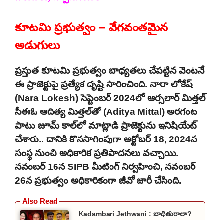
కూటమి ప్రభుత్వం – వేగవంతమైన
అడుగులు
ప్రస్తుత కూటమి ప్రభుత్వం బాధ్యతలు చేపట్టిన వెంటనే
ఈ ప్రాజెక్టుపై ప్రత్యేక దృష్టి సారించింది. నారా లోకేష్
(Nara Lokesh) సెప్టెంబర్ 2024లో ఆర్సలార్ మిత్తల్
సీఈఓ ఆదిత్య మిత్తల్‌తో (Aditya Mittal) అరగంట
పాటు జూమ్ కాల్‌లో మాట్లాడి ప్రాజెక్టును ఇనిషియేట్
చేశారు.. దానికి కొనసాగింపుగా అక్టోబర్ 18, 2024న
సంస్థ నుంచి అధికారిక ప్రతిపాదనలు వచ్చాయి.
నవంబర్ 16న SIPB మీటింగ్ నిర్వహించి, నవంబర్
26న ప్రభుత్వం అధికారికంగా జీవో జారీ చేసింది.
Kadambari Jethwani : బాధితురాలా?