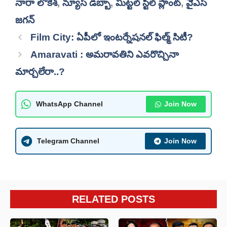
నారా లోకేశ్
,
న్యూస్ డబ్బా
,
మిట్టల్ స్టీల్ ప్లాంట్
,
వైెఎస్
జగన్
Film City: ఏపీలో ఇంటర్నేషనల్ ఫిల్మ్ సిటీ?
Amaravati : అమరావతిని ఎవరొచ్చినా
మార్చలేరా..?
WhatsApp Channel
Join Now
Telegram Channel
Join Now
RELATED POSTS