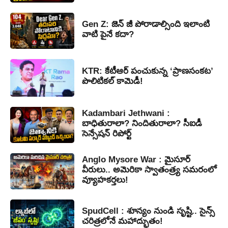
Gen Z: జెన్ జీ పోరాడాల్సింది ఇలాంటి
వాటి పైనే కదా?
KTR: కేటీఆర్ పంచుకున్న ‘ప్రాణసంకట’
పొలిటికల్ కామెడీ!
Kadambari Jethwani :
బాధితురాలా? నిందితురాలా? సీఐడీ
సెన్సేషన్ రిపోర్ట్
Anglo Mysore War : మైసూర్
వీరులు.. అమెరికా స్వాతంత్ర్య సమరంలో
వ్యూహకర్తలు!
SpudCell : శూన్యం నుండి సృష్టి.. సైన్స్
చరిత్రలోనే మహాద్భుతం!