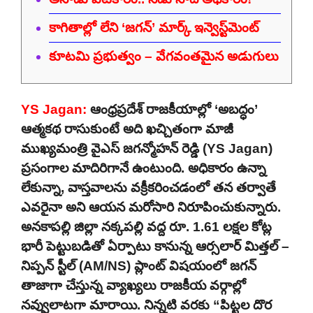
కాగితాల్లో లేని ‘జగన్’ మార్క్ ఇన్వెస్ట్‌మెంట్
కూటమి ప్రభుత్వం – వేగవంతమైన అడుగులు
YS Jagan:
ఆంధ్రప్రదేశ్ రాజకీయాల్లో ‘అబద్ధం’
ఆత్మకథ రాసుకుంటే అది ఖచ్చితంగా మాజీ
ముఖ్యమంత్రి వైఎస్ జగన్మోహన్ రెడ్డి (YS Jagan)
ప్రసంగాల మాదిరిగానే ఉంటుంది. అధికారం ఉన్నా
లేకున్నా, వాస్తవాలను వక్రీకరించడంలో తన తర్వాతే
ఎవరైనా అని ఆయన మరోసారి నిరూపించుకున్నారు.
అనకాపల్లి జిల్లా నక్కపల్లి వద్ద రూ. 1.61 లక్షల కోట్ల
భారీ పెట్టుబడితో ఏర్పాటు కానున్న ఆర్సలార్ మిత్తల్ –
నిప్పన్ స్టీల్ (AM/NS) ప్లాంట్ విషయంలో జగన్
తాజాగా చేస్తున్న వ్యాఖ్యలు రాజకీయ వర్గాల్లో
నవ్వులాటగా మారాయి. నిన్నటి వరకు “పిట్టల దొర