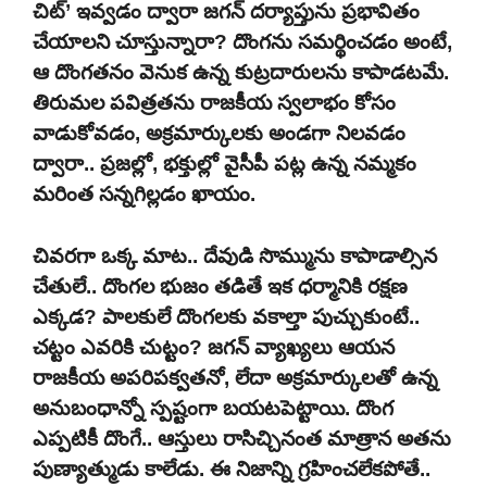
చిట్’ ఇవ్వడం ద్వారా జగన్ దర్యాప్తును ప్రభావితం
చేయాలని చూస్తున్నారా? దొంగను సమర్థించడం అంటే,
ఆ దొంగతనం వెనుక ఉన్న కుట్రదారులను కాపాడటమే.
తిరుమల పవిత్రతను రాజకీయ స్వలాభం కోసం
వాడుకోవడం, అక్రమార్కులకు అండగా నిలవడం
ద్వారా.. ప్రజల్లో, భక్తుల్లో వైసీపీ పట్ల ఉన్న నమ్మకం
మరింత సన్నగిల్లడం ఖాయం.
చివరగా ఒక్క మాట.. దేవుడి సొమ్మును కాపాడాల్సిన
చేతులే.. దొంగల భుజం తడితే ఇక ధర్మానికి రక్షణ
ఎక్కడ? పాలకులే దొంగలకు వకాల్తా పుచ్చుకుంటే..
చట్టం ఎవరికి చుట్టం? జగన్ వ్యాఖ్యలు ఆయన
రాజకీయ అపరిపక్వతనో, లేదా అక్రమార్కులతో ఉన్న
అనుబంధాన్నో స్పష్టంగా బయటపెట్టాయి. దొంగ
ఎప్పటికీ దొంగే.. ఆస్తులు రాసిచ్చినంత మాత్రాన అతను
పుణ్యాత్ముడు కాలేడు. ఈ నిజాన్ని గ్రహించలేకపోతే..