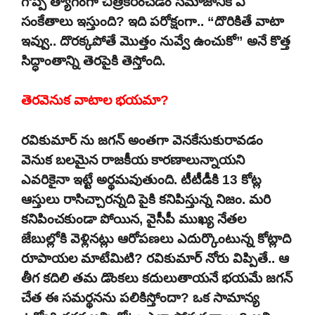
గొప్ప త్యాగంగా చిత్రికరించడం సమాజానికి ఏ
సంకేతాలు ఇస్తుంది? ఇది పరోక్షంగా.. “దొరికితే వాటా
ఇవ్వు.. దొరక్కపోతే మొత్తం నువ్వే ఉంచుకో” అనే కొత్త
సిద్ధాంతాన్ని తెరపైకి తెస్తోంది.
తెరవెనుక వాటాల భయమా?
రవికుమార్ ను జగన్ అంతగా వెనకేసుకురావడం
వెనుక బలమైన రాజకీయ కారణాలున్నాయని
ఎవరికైనా ఇట్టే అర్థమవుతుంది. టీటీడీకి 13 కోట్ల
ఆస్తులు రాసిచ్చారన్నది పైకి కనిపిస్తున్న నిజం. మరి
కనిపించకుండా పోయిన, వైసీపీ ముఖ్య నేతల
జేబుల్లోకి వెళ్లినట్లు ఆరోపణలు ఎదుర్కొంటున్న కోట్లాది
రూపాయల మాటేమిటి? రవికుమార్ నోరు విప్పితే.. ఆ
తీగ కదిలి తమ డొంకలు కదులుతాయనే భయమే జగన్
చేత ఈ సమర్థనను పలికిస్తోందా? ఒక సామాన్య