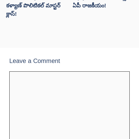
కళ్యాణ్ పొలిటికల్ మాస్టర్
ఏపీ రాజకీయం!
క్లాస్!
Leave a Comment
Comment