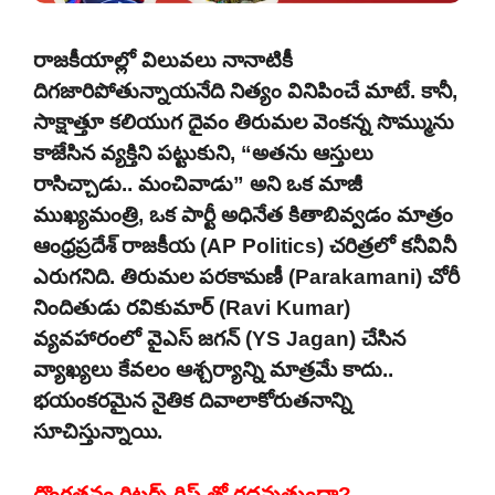
రాజకీయాల్లో విలువలు నానాటికీ
దిగజారిపోతున్నాయనేది నిత్యం వినిపించే మాటే. కానీ,
సాక్షాత్తూ కలియుగ దైవం తిరుమల వెంకన్న సొమ్మును
కాజేసిన వ్యక్తిని పట్టుకుని, “అతను ఆస్తులు
రాసిచ్చాడు.. మంచివాడు” అని ఒక మాజీ
ముఖ్యమంత్రి, ఒక పార్టీ అధినేత కితాబివ్వడం మాత్రం
ఆంధ్రప్రదేశ్ రాజకీయ (AP Politics) చరిత్రలో కనీవినీ
ఎరుగనిది. తిరుమల పరకామణీ (Parakamani) చోరీ
నిందితుడు రవికుమార్ (Ravi Kumar)
వ్యవహారంలో వైఎస్ జగన్ (YS Jagan) చేసిన
వ్యాఖ్యలు కేవలం ఆశ్చర్యాన్ని మాత్రమే కాదు..
భయంకరమైన నైతిక దివాలాకోరుతనాన్ని
సూచిస్తున్నాయి.
దొంగతనం రిటర్న్ గిఫ్ట్ తో రద్దవుతుందా?