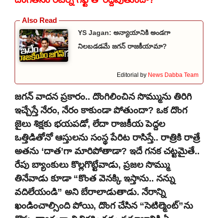
YS Jagan: అన్యాయానికి అండగా
నిలబడడమే జగన్ రాజకీయామా?
Editorial by
News Dabba Team
జగన్ వాదన ప్రకారం.. దొంగిలించిన సొమ్మును తిరిగి
ఇచ్చేస్తే నేరం, నేరం కాకుండా పోతుందా? ఒక దొంగ
జైలు శిక్షకు భయపడో, లేదా రాజకీయ పెద్దల
ఒత్తిడితోనో ఆస్తులను సంస్థ పేరిట రాసిస్తే.. రాత్రికి రాత్రే
అతను ‘దాత’గా మారిపోతాడా? ఇదే గనక చట్టమైతే..
రేపు బ్యాంకులు కొల్లగొట్టేవాడు, ప్రజల సొమ్ము
తినేవాడు కూడా “కొంత వెనక్కి ఇస్తాను.. నన్ను
వదిలేయండి” అని బేరాలాడుతాడు. నేరాన్ని
ఖండించాల్సింది పోయి, దొంగ చేసిన “సెటిల్మెంట్”ను