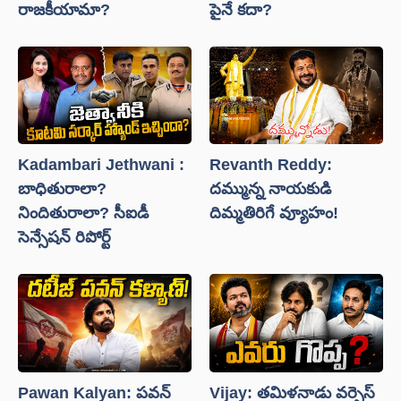
రాజకీయామా?
పైనే కదా?
Kadambari Jethwani :
Revanth Reddy:
బాధితురాలా?
దమ్మున్న నాయకుడి
నిందితురాలా? సీఐడీ
దిమ్మతిరిగే వ్యూహం!
సెన్సేషన్ రిపోర్ట్
Pawan Kalyan: పవన్
Vijay: తమిళనాడు వర్సెస్