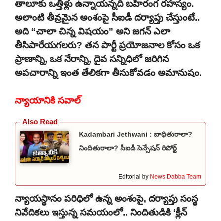
తాలూకు ఒత్తిళ్లు ఉన్నాయన్నది బహిరంగ రహస్యం.
అలాంటి తీవ్రమైన అంశంపై సీఐడీ దర్యాప్తు చేస్తుంటే..
అది “చాలా చిన్న విషయం” అని జగన్ ఎలా
తీసిపారేయగలరు? తన పార్టీ ప్రయోజనాల కోసం ఒక
ప్రాణాన్ని, ఒక నేరాన్ని, దైవ సన్నిధిలో జరిగిన
అపచారాన్ని ఇంత తేలికగా తీసుకోవడం అమానుషం.
న్యాయానికి సవాల్
Kadambari Jethwani : బాధితురాలా?
నిందితురాలా? సీఐడీ సెన్సేషన్ రిపోర్ట్
Editorial by
News Dabba Team
న్యాయస్థానం పరిధిలో ఉన్న అంశంపై, దర్యాప్తు సంస్థ
నివేదికలు ఇస్తున్న సమయంలో.. నిందితుడికి ‘క్లీన్