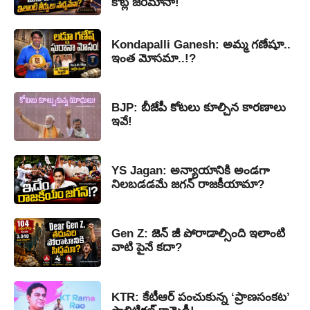
కోట్ల జరిమానా!
Kondapalli Ganesh: అమ్మ గణేషూ..
ఇంత మోసమా..!?
BJP: బీజేపీ కోటలు కూల్చిన కారణాలు
ఇవే!
YS Jagan: అన్యాయానికి అండగా
నిలబడడమే జగన్ రాజకీయామా?
Gen Z: జెన్ జీ పోరాడాల్సింది ఇలాంటి
వాటి పైనే కదా?
KTR: కేటీఆర్ పంచుకున్న ‘ప్రాణసంకట’