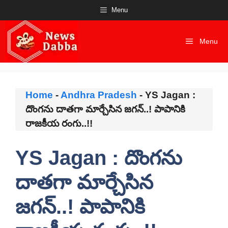
Skip
Menu
to
content
Menu
Home
-
Andhra Pradesh
-
YS Jagan :
దొంగను దాతగా మార్చేసిన జగన్..! పాపానికి
రాజకీయ రంగు..!!
YS Jagan : దొంగను
దాతగా మార్చేసిన
జగన్..! పాపానికి