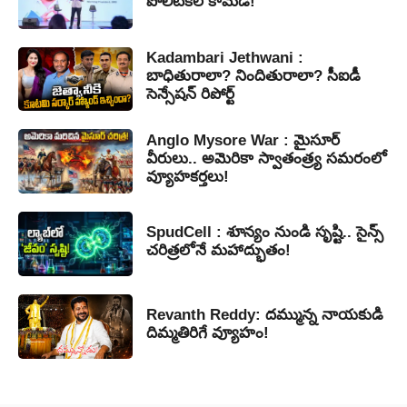
పొలిటికల్ కామెడీ!
Kadambari Jethwani :
బాధితురాలా? నిందితురాలా? సీఐడీ
సెన్సేషన్ రిపోర్ట్
Anglo Mysore War : మైసూర్
వీరులు.. అమెరికా స్వాతంత్ర్య సమరంలో
వ్యూహకర్తలు!
SpudCell : శూన్యం నుండి సృష్టి.. సైన్స్
చరిత్రలోనే మహాద్భుతం!
Revanth Reddy: దమ్మున్న నాయకుడి
దిమ్మతిరిగే వ్యూహం!