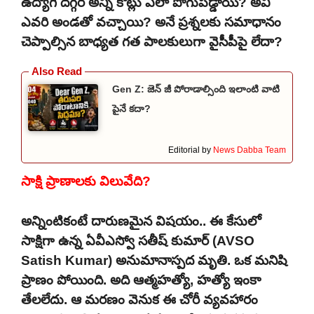
ఉద్యోగి దగ్గర అన్ని కోట్లు ఎలా పోగుపడ్డాయి? అవి
ఎవరి అండతో వచ్చాయి? అనే ప్రశ్నలకు సమాధానం
చెప్పాల్సిన బాధ్యత గత పాలకులుగా వైసీపీపై లేదా?
Gen Z: జెన్ జీ పోరాడాల్సింది ఇలాంటి వాటి
పైనే కదా?
Editorial by
News Dabba Team
సాక్షి ప్రాణాలకు విలువేది?
అన్నింటికంటే దారుణమైన విషయం.. ఈ కేసులో
సాక్షిగా ఉన్న ఏవీఎస్వో సతీష్ కుమార్ (AVSO
Satish Kumar) అనుమానాస్పద మృతి. ఒక మనిషి
ప్రాణం పోయింది. అది ఆత్మహత్యో, హత్యో ఇంకా
తేలలేదు. ఆ మరణం వెనుక ఈ చోరీ వ్యవహారం