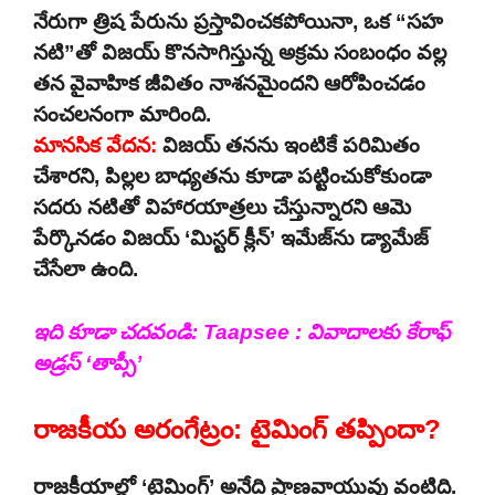
నేరుగా త్రిష పేరును ప్రస్తావించకపోయినా, ఒక “సహ
నటి”తో విజయ్ కొనసాగిస్తున్న అక్రమ సంబంధం వల్ల
తన వైవాహిక జీవితం నాశనమైందని ఆరోపించడం
సంచలనంగా మారింది.
మానసిక వేదన:
విజయ్ తనను ఇంటికే పరిమితం
చేశారని, పిల్లల బాధ్యతను కూడా పట్టించుకోకుండా
సదరు నటితో విహారయాత్రలు చేస్తున్నారని ఆమె
పేర్కొనడం విజయ్ ‘మిస్టర్ క్లీన్’ ఇమేజ్‌ను డ్యామేజ్
చేసేలా ఉంది.
ఇది కూడా చదవండి:
Taapsee : వివాదాలకు కేరాఫ్
అడ్రస్ ‘తాప్సీ’
రాజకీయ అరంగేట్రం: టైమింగ్ తప్పిందా?
రాజకీయాల్లో ‘టైమింగ్’ అనేది ప్రాణవాయువు వంటిది.