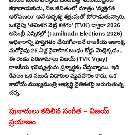
కథానాయకుడు, నిజ జీవితంలో మాత్రం ‘వ్యక్తిగత
ఆరోపణలు’ అనే అదృశ్య శత్రువుతో పోరాడుతున్నారు.
ఒకవైపు ‘తమిళగ వెట్రి కళగం’ (TVK) ద్వారా 2026
అసెంబ్లీ ఎన్నికల్లో (Tamilnadu Elections 2026)
అధికారాన్ని హస్తగతం చేసుకోవాలనే రాజకీయ ఆకాంక్ష,
మరోవైపు 26 ఏళ్ల వైవాహిక బంధం కోర్టు మెట్లెక్కడం..
ఈ రెండు పరిణామాలు విజయ్ (TVK Vijay)
రాజకీయ భవిష్యత్తును ప్రశ్నార్థకం చేస్తున్నాయి. ఇది
కేవలం ఒక నటుడి విడాకుల వ్యవహారం కాదు, ఒక
కాబోయే ముఖ్యమంత్రి అభ్యర్థి నైతికతపై జరుగుతున్న
చర్చ.
పునాదులు కదిలిన సంగీత – విజయ్
ప్రయాణం