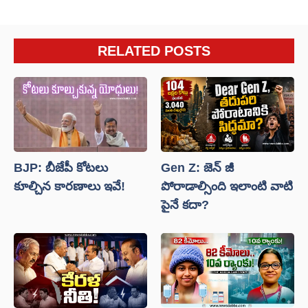
RELATED POSTS
BJP: బీజేపీ కోటలు
Gen Z: జెన్ జీ
కూల్చిన కారణాలు ఇవే!
పోరాడాల్సింది ఇలాంటి వాటి
పైనే కదా?