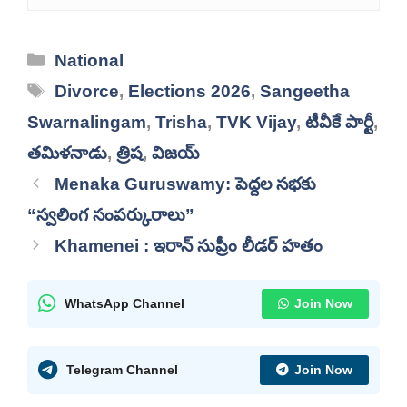
Categories
National
Tags
Divorce
,
Elections 2026
,
Sangeetha
Swarnalingam
,
Trisha
,
TVK Vijay
,
టీవీకే పార్టీ
,
తమిళనాడు
,
త్రిష
,
విజయ్
Menaka Guruswamy: పెద్దల సభకు
“స్వలింగ సంపర్కురాలు”
Khamenei : ఇరాన్ సుప్రీం లీడర్ హతం
WhatsApp Channel
Join Now
Telegram Channel
Join Now