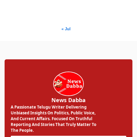
17
18
19
20
21
22
23
24
25
26
27
28
29
30
31
« Jul
News Dabba
A Passionate Telugu Writer Delivering
Unbiased Insights On Politics, Public Voice,
And Current Affairs. Focused On Truthful
Reporting And Stories That Truly Matter To
The People.