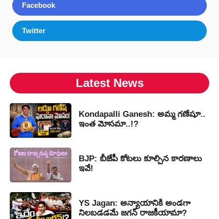
Facebook
Twitter
Latest News
Kondapalli Ganesh: అమ్మ గణేషూ..
ఇంత మోసమా..!?
BJP: బీజేపీ కోటలు కూల్చిన కారణాలు
ఇవే!
YS Jagan: అన్యాయానికి అండగా
నిలబడడమే జగన్ రాజకీయామా?