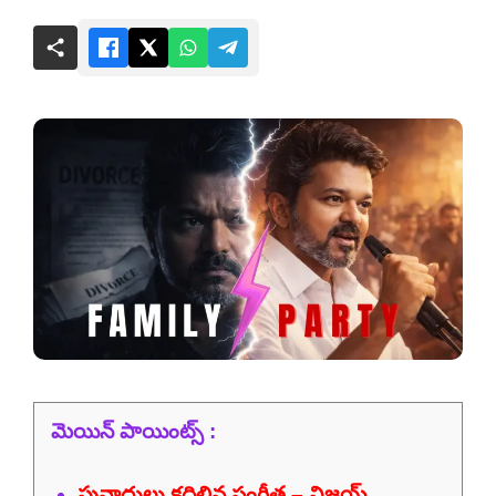
మెయిన్ పాయింట్స్ :
పునాదులు కదిలిన సంగీత – విజయ్