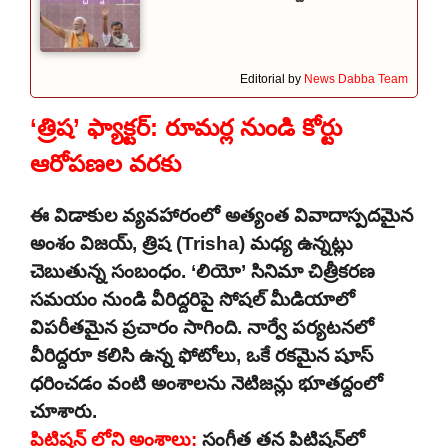
Editorial by
News Dabba Team
‘త్రిష’ ఫ్యాక్టర్: రూమర్ల నుండి కోర్టు
ఆరోపణల వరకు
ఈ విడాకుల వ్యవహారంలో అత్యంత వివాదాస్పదమైన
అంశం విజయ్, త్రిష (Trisha) మధ్య ఉన్నట్లు
చెబుతున్న సంబంధం. ‘లియో’ సినిమా చిత్రీకరణ
సమయం నుండి వీరిద్దరిపై సోషల్ మీడియాలో
విపరీతమైన ప్రచారం సాగింది. నార్వే పర్యటనలో
వీరిద్దరూ కలిసి ఉన్న ఫోటోలు, ఒకే రకమైన షూస్
ధరించడం వంటి అంశాలను నెటిజన్లు భూతద్దంలో
చూశారు.
పిటిషన్ లోని అంశాలు:
సంగీత తన పిటిషన్‌లో