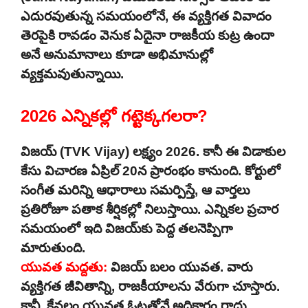
ఎదురవుతున్న సమయంలోనే, ఈ వ్యక్తిగత వివాదం
తెరపైకి రావడం వెనుక ఏదైనా రాజకీయ కుట్ర ఉందా
అనే అనుమానాలు కూడా అభిమానుల్లో
వ్యక్తమవుతున్నాయి.
2026 ఎన్నికల్లో గట్టెక్కగలరా?
విజయ్ (TVK Vijay) లక్ష్యం 2026. కానీ ఈ విడాకుల
కేసు విచారణ ఏప్రిల్ 20న ప్రారంభం కానుంది. కోర్టులో
సంగీత మరిన్ని ఆధారాలు సమర్పిస్తే, ఆ వార్తలు
ప్రతిరోజూ పతాక శీర్షికల్లో నిలుస్తాయి. ఎన్నికల ప్రచార
సమయంలో ఇది విజయ్‌కు పెద్ద తలనెప్పిగా
మారుతుంది.
యువత మద్దతు:
విజయ్ బలం యువత. వారు
వ్యక్తిగత జీవితాన్ని, రాజకీయాలను వేరుగా చూస్తారు.
కానీ, కేవలం యువత ఓట్లతోనే అధికారం రాదు.