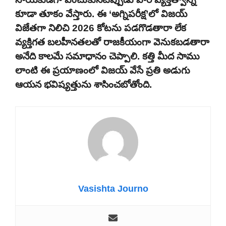
కూడా తూకం వేస్తారు. ఈ ‘అగ్నిపరీక్ష’లో విజయ్
విజేతగా నిలిచి 2026 కోటను పడగొడతారా లేక
వ్యక్తిగత బలహీనతలతో రాజకీయంగా వెనుకబడతారా
అనేది కాలమే సమాధానం చెప్పాలి. కత్తి మీద సాము
లాంటి ఈ ప్రయాణంలో విజయ్ వేసే ప్రతి అడుగు
ఆయన భవిష్యత్తును శాసించబోతోంది.
Vasishta Journo