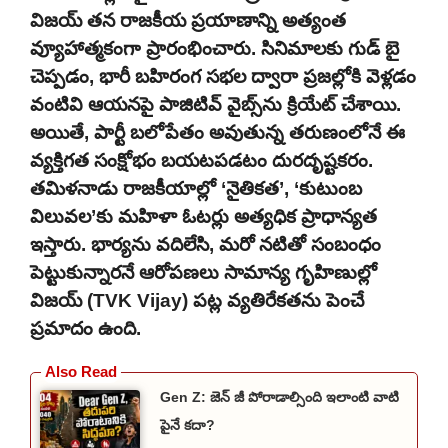
విజయ్ తన రాజకీయ ప్రయాణాన్ని అత్యంత
వ్యూహాత్మకంగా ప్రారంభించారు. సినిమాలకు గుడ్ బై
చెప్పడం, భారీ బహిరంగ సభల ద్వారా ప్రజల్లోకి వెళ్లడం
వంటివి ఆయనపై పాజిటివ్ వైబ్స్‌ను క్రియేట్ చేశాయి.
అయితే, పార్టీ బలోపేతం అవుతున్న తరుణంలోనే ఈ
వ్యక్తిగత సంక్షోభం బయటపడటం దురదృష్టకరం.
తమిళనాడు రాజకీయాల్లో ‘నైతికత’, ‘కుటుంబ
విలువల’కు మహిళా ఓటర్లు అత్యధిక ప్రాధాన్యత
ఇస్తారు. భార్యను వదిలేసి, మరో నటితో సంబంధం
పెట్టుకున్నారనే ఆరోపణలు సామాన్య గృహిణుల్లో
విజయ్ (TVK Vijay) పట్ల వ్యతిరేకతను పెంచే
ప్రమాదం ఉంది.
Gen Z: జెన్ జీ పోరాడాల్సింది ఇలాంటి వాటి
పైనే కదా?