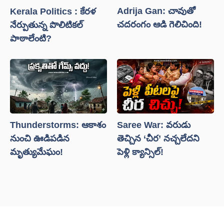
Adrija Gan: చావుతో
Kerala Politics : కేరళ
చదరంగం ఆడి గెలిచింది!
నేర్పుతున్న పొలిటికల్
పాఠాలేంటి?
Thunderstorms: ఆకాశం
Saree War: వరుడు
నుంచి ఊడిపడిన
తెచ్చిన ‘చీర’ నచ్చలేదని
మృత్యుమేఘం!
పెళ్లి క్యాన్సిల్!