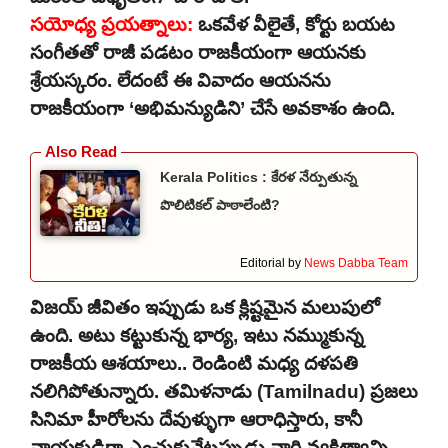
సయోధ్య ప్రయత్నాలు:
ఒకవేళ వీలైతే, కోర్టు బయట
సంగీతతో రాజీ పడటం రాజకీయంగా ఆయనకు
శ్రేయస్కరం. లేదంటే ఈ వివాదం ఆయనను
రాజకీయంగా ‘అభిమన్యుడిని’ చేసే అవకాశం ఉంది.
Kerala Politics : కేరళ నేర్పుతున్న
పొలిటికల్ పాఠాలేంటి?
Editorial by
News Dabba Team
విజయ్ జీవితం ఇప్పుడు ఒక క్లిష్టమైన మలుపులో
ఉంది. అటు కట్టుకున్న భార్య, ఇటు నమ్ముకున్న
రాజకీయ ఆశయాలు.. రెండింటి మధ్య దళపతి
నలిగిపోతున్నారు. తమిళనాడు (Tamilnadu) ప్రజలు
సినిమా హీరోలను దేవుళ్ళుగా ఆరాధిస్తారు, కానీ
నాయకుడిగా ఎంచుకునేటప్పుడు వారి వ్యక్తిత్వాన్ని