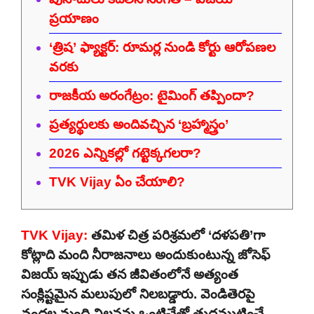
ప్రయాణం
‘త్రిష’ ఫ్యాక్టర్: రూమర్ల నుండి కోర్టు ఆరోపణల
వరకు
రాజకీయ అరంగేట్రం: టైమింగ్ తప్పిందా?
ప్రత్యర్థులకు అందివచ్చిన ‘బ్రహ్మాస్త్రం’
2026 ఎన్నికల్లో గట్టెక్కగలరా?
TVK Vijay ఏం చేయాలి?
TVK Vijay:
తమిళ చిత్ర పరిశ్రమలో ‘దళపతి’గా
కోట్లాది మంది నీరాజనాలు అందుకుంటున్న జోసెఫ్
విజయ్ ఇప్పుడు తన జీవితంలోనే అత్యంత
సంక్లిష్టమైన మలుపులో నిలబడ్డారు. వెండితెరపై
వందల మంది విలన్లను ఒంటిచేత్తో తుదముట్టించే