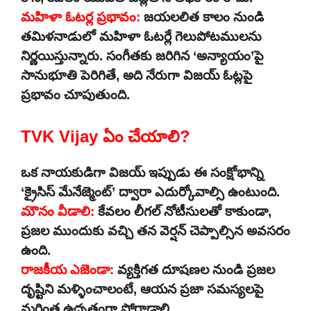
మహిళా ఓటర్ల ప్రభావం:
జయలలిత కాలం నుండి
తమిళనాడులో మహిళా ఓటర్లే గెలుపోటములను
నిర్ణయిస్తున్నారు. సంగీతకు జరిగిన ‘అన్యాయం’పై
సానుభూతి పెరిగితే, అది నేరుగా విజయ్ ఓట్లపై
ప్రభావం చూపుతుంది.
TVK Vijay ఏం చేయాలి?
ఒక నాయకుడిగా విజయ్ ఇప్పుడు ఈ సంక్షోభాన్ని
‘క్రైసిస్ మేనేజ్మెంట్’ ద్వారా ఎదుర్కోవాల్సి ఉంటుంది.
మౌనం వీడాలి:
కేవలం లీగల్ నోటీసులతో కాకుండా,
ప్రజల ముందుకు వచ్చి తన వెర్షన్ చెప్పాల్సిన అవసరం
ఉంది.
రాజకీయ ఎజెండా:
వ్యక్తిగత దూషణల నుండి ప్రజల
దృష్టిని మళ్ళించాలంటే, ఆయన ప్రజా సమస్యలపై
మరింత ఉధృతంగా పోరాడాలి.