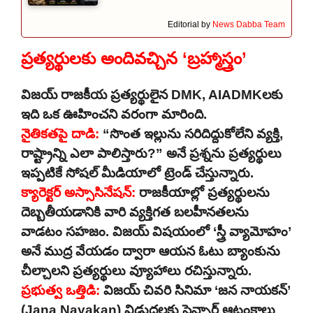
Editorial by
News Dabba Team
ప్రత్యర్థులకు అందివచ్చిన ‘బ్రహ్మాస్త్రం’
విజయ్ రాజకీయ ప్రత్యర్థులైన DMK, AIADMKలకు
ఇది ఒక ఊహించని వరంగా మారింది.
నైతికతపై దాడి:
“సొంత ఇల్లును సరిదిద్దుకోలేని వ్యక్తి,
రాష్ట్రాన్ని ఎలా పాలిస్తారు?” అనే ప్రశ్నను ప్రత్యర్థులు
ఇప్పటికే సోషల్ మీడియాలో ట్రెండ్ చేస్తున్నారు.
క్యారెక్టర్ అస్సాసినేషన్:
రాజకీయాల్లో ప్రత్యర్థులను
దెబ్బతీయడానికి వారి వ్యక్తిగత బలహీనతలను
వాడటం సహజం. విజయ్ విషయంలో ‘స్త్రీ వ్యామోహం’
అనే ముద్ర వేయడం ద్వారా ఆయన ఓటు బ్యాంకును
చీల్చాలని ప్రత్యర్థులు వ్యూహాలు రచిస్తున్నారు.
ప్రభుత్వ ఒత్తిడి:
విజయ్ చివరి సినిమా ‘జన నాయకన్’
(Jana Nayakan) విడుదలకు సెన్సార్ ఆటంకాలు