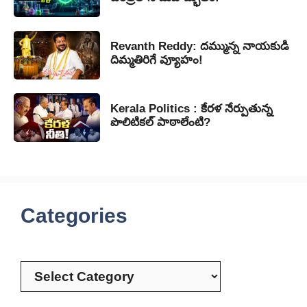
Revanth Reddy: దమ్మున్న నాయకుడి
దిమ్మతిరిగే వ్యూహం!
Kerala Politics : కేరళ నేర్పుతున్న
పొలిటికల్ పాఠాలేంటి?
Categories
Categories