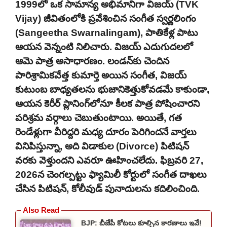
1999లో ఒక సామాన్య అభిమానిగా విజయ్ (TVK
Vijay) జీవితంలోకి ప్రవేశించిన సంగీత స్వర్ణలింగం
(Sangeetha Swarnalingam), పాతికేళ్ల పాటు
ఆయన వెన్నంటి నిలిచారు. విజయ్ ఎదుగుదలలో
ఆమె పాత్ర అసాధారణం. లండన్‌కు చెందిన
పారిశ్రామికవేత్త కుమార్తె అయిన సంగీత, విజయ్
కుటుంబ బాధ్యతలను భుజానికెత్తుకోవడమే కాకుండా,
ఆయన కెరీర్ ప్లానింగ్‌లోనూ కీలక పాత్ర పోషించారని
పరిశ్రమ వర్గాలు చెబుతుంటాయి. అయితే, గత
రెండేళ్లుగా వీరిద్దరి మధ్య దూరం పెరిగిందనే వార్తలు
వినిపిస్తున్నా, అది విడాకుల (Divorce) పిటిషన్
వరకు వెళ్తుందని ఎవరూ ఊహించలేదు. ఫిబ్రవరి 27,
2026న చెంగల్పట్టు ఫ్యామిలీ కోర్టులో సంగీత దాఖలు
చేసిన పిటిషన్, కోలీవుడ్ పునాదులను కదిలించింది.
BJP: బీజేపీ కోటలు కూల్చిన కారణాలు ఇవే!