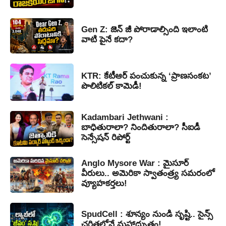
Gen Z: జెన్ జీ పోరాడాల్సింది ఇలాంటి
వాటి పైనే కదా?
KTR: కేటీఆర్ పంచుకున్న ‘ప్రాణసంకట’
పొలిటికల్ కామెడీ!
Kadambari Jethwani :
బాధితురాలా? నిందితురాలా? సీఐడీ
సెన్సేషన్ రిపోర్ట్
Anglo Mysore War : మైసూర్
వీరులు.. అమెరికా స్వాతంత్ర్య సమరంలో
వ్యూహకర్తలు!
SpudCell : శూన్యం నుండి సృష్టి.. సైన్స్
చరిత్రలోనే మహాద్భుతం!