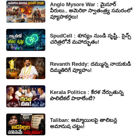
Anglo Mysore War : మైసూర్
వీరులు.. అమెరికా స్వాతంత్ర్య సమరంలో
వ్యూహకర్తలు!
SpudCell : శూన్యం నుండి సృష్టి.. సైన్స్
చరిత్రలోనే మహాద్భుతం!
Revanth Reddy: దమ్మున్న నాయకుడి
దిమ్మతిరిగే వ్యూహం!
Kerala Politics : కేరళ నేర్పుతున్న
పొలిటికల్ పాఠాలేంటి?
Taliban: అమ్మాయిలపై తాలిబన్ల
అమానుష చట్టం!