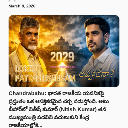
March 8, 2026
Chandrababu: భారత రాజకీయ యవనికపై
ప్రస్తుతం ఒక ఆసక్తికరమైన చర్చ నడుస్తోంది. అటు
బీహార్‌లో నితీష్ కుమార్ (Nitish Kumar) తన
ముఖ్యమంత్రి పదవిని వదులుకుని కేంద్ర
రాజకీయాల్లోకి...