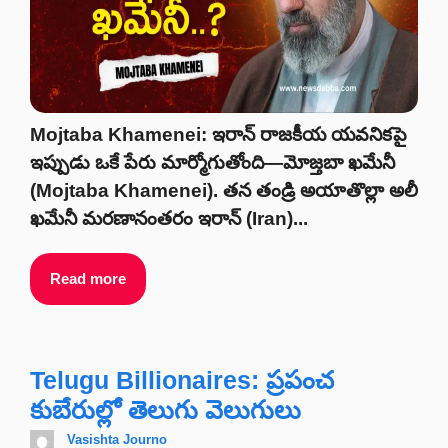
Mojtaba Khamenei: ఇరాన్ రాజకీయ యవనికపై
ఇప్పుడు ఒకే పేరు మార్మోగుతోంది—మోజ్తబా ఖమేనీ
(Mojtaba Khamenei). తన తండ్రి అయాతొల్లా అలీ
ఖమేనీ మరణానంతరం ఇరాన్ (Iran)...
Read more
Telugu Billionaires: ప్రపంచ
కుబేరుల్లో తెలుగు వెలుగులు
Vasishta Journo