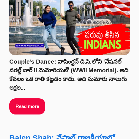
Couple’s Dance: వాషింగ్టన్ డి.సి.లోని ‘నేషనల్
వరల్డ్ వార్ II మెమోరియల్’ (WWII Memorial). అది
కేవలం ఒక రాతి కట్టడం కాదు. అది సుమారు నాలుగు
లక్షల...
Read more
Balen Shah: నేపాల్ రాజకీయాల్లో