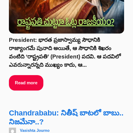
President: భారత ప్రజాస్వామ్య సౌధానికి
రాజ్యాంగమే పునాది అయితే, ఆ సౌధానికి శిఖరం
వంటిది ‘రాష్ట్రపతి’ (President) పదవి. ఆ పదవిలో
ఎవరున్నారన్నది ముఖ్యం కాదు, ఆ...
Read more
Chandrababu: నితీష్ బాటలో బాబు..
నిజమేనా..?
Vasishta Journo