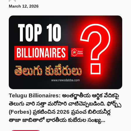
March 12, 2026
Telugu Billionaires: అంతర్జాతీయ ఆర్థిక వేదికపై
తెలుగు వారి సత్తా మరోసారి చాటిచెప్పబడింది. ఫోర్బ్స్
(Forbes) ప్రకటించిన 2026 ప్రపంచ బిలియనీర్ల
తాజా జాబితాలో భారతీయ కుబేరుల సంఖ్య...