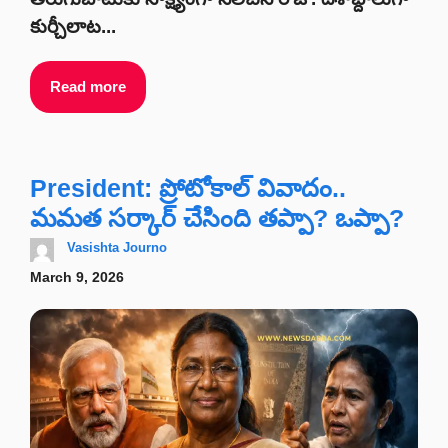
కుర్చీలాట...
Read more
President: ప్రోటోకాల్ వివాదం..
మమత సర్కార్ చేసింది తప్పా? ఒప్పా?
Vasishta Journo
March 9, 2026