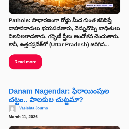
Pathole: సాధారణంగా రోడ్డు మీద గుంత కనిపిస్తే
వాహనదారులు భయపడతారు, వెన్నునొప్పి బాధితులు
విలవిలలాడతారు, గర్భిణీ స్త్రీలు ఆందోళన చెందుతారు.
కానీ, ఉత్తరప్రదేశ్‌లో (Uttar Pradesh) జరిగిన...
Read more
Danam Nagendar: ఫిరాయింపుల
చట్టం.. పాలకుల చుట్టమా?
Vasishta Journo
March 11, 2026