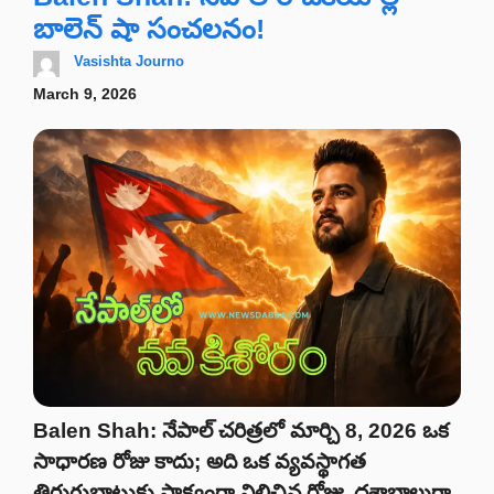
బాలెన్ షా సంచలనం!
Vasishta Journo
March 9, 2026
Balen Shah: నేపాల్ చరిత్రలో మార్చి 8, 2026 ఒక
సాధారణ రోజు కాదు; అది ఒక వ్యవస్థాగత
తిరుగుబాటుకు సాక్ష్యంగా నిలిచిన రోజు. దశాబ్దాలుగా