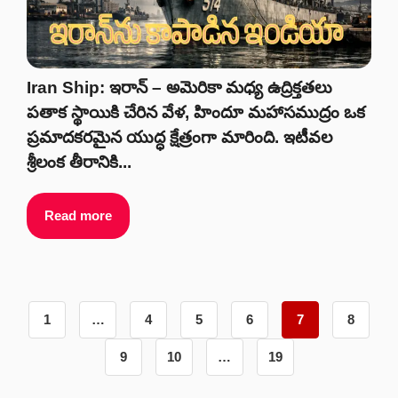
Iran Ship: ఇరాన్ – అమెరికా మధ్య ఉద్రిక్తతలు
పతాక స్థాయికి చేరిన వేళ, హిందూ మహాసముద్రం ఒక
ప్రమాదకరమైన యుద్ధ క్షేత్రంగా మారింది. ఇటీవల
శ్రీలంక తీరానికి...
Read more
1
…
4
5
6
7
8
9
10
…
19