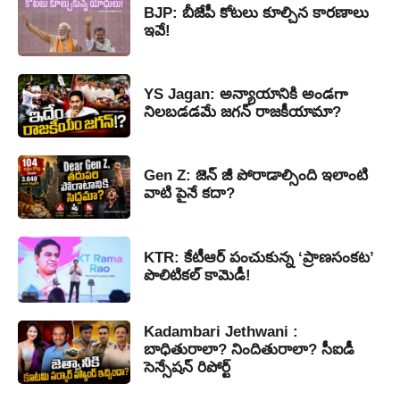
BJP: బీజేపీ కోటలు కూల్చిన కారణాలు
ఇవే!
YS Jagan: అన్యాయానికి అండగా
నిలబడడమే జగన్ రాజకీయామా?
Gen Z: జెన్ జీ పోరాడాల్సింది ఇలాంటి
వాటి పైనే కదా?
KTR: కేటీఆర్ పంచుకున్న ‘ప్రాణసంకట’
పొలిటికల్ కామెడీ!
Kadambari Jethwani :
బాధితురాలా? నిందితురాలా? సీఐడీ
సెన్సేషన్ రిపోర్ట్