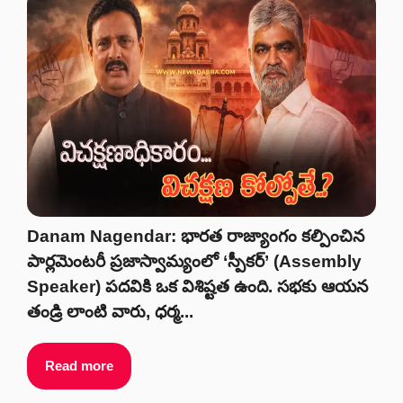
Danam Nagendar: భారత రాజ్యాంగం కల్పించిన
పార్లమెంటరీ ప్రజాస్వామ్యంలో ‘స్పీకర్’ (Assembly
Speaker) పదవికి ఒక విశిష్టత ఉంది. సభకు ఆయన
తండ్రి లాంటి వారు, ధర్మ...
Read more