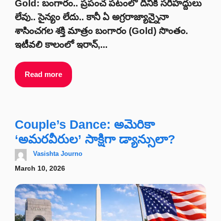
Gold: బంగారం.. ప్రపంచ పటంలో దీనికి సరిహద్దులు
లేవు.. సైన్యం లేదు.. కానీ ఏ అగ్రరాజ్యాన్నైనా
శాసించగల శక్తి మాత్రం బంగారం (Gold) సొంతం.
ఇటీవలి కాలంలో ఇరాన్,...
Read more
Couple’s Dance: అమెరికా
‘అమరవీరుల’ సాక్షిగా డ్యాన్సులా?
Vasishta Journo
March 10, 2026