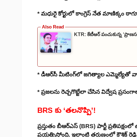
* మధురై కోర్టులో కాంగ్రెస్ నేత మాణిక్కం ఠాగూర
KTR: కేటీఆర్ పంచుకున్న ‘ప్రాణస
* డీఆర్‌సీ మీటింగ్‌లో జగిత్యాల ఎమ్మెల్యేతో వ
* ప్రజలను రెచ్చగొట్టేలా చేసిన విద్వేష ప్రసంగ
BRS కు ‘తలనొప్పి’!
ప్రస్తుతం బీఆర్‌ఎస్ (BRS) పార్టీ ప్రతిపక్షంలో
ప్రయత్నిస్తోంది. ఇలాంటి తరుణంలో కౌశిక్ రెడ్డ