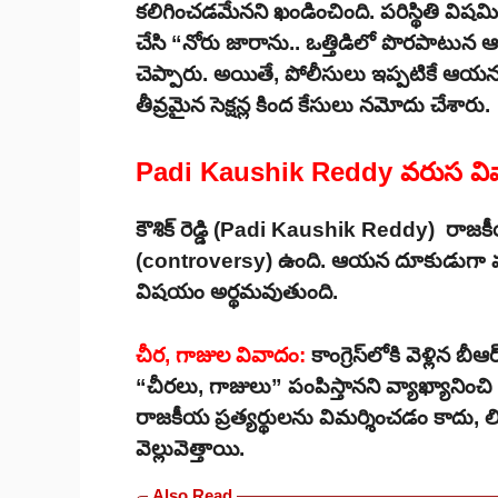
కలిగించడమేనని ఖండించింది. పరిస్థితి విషమ
చేసి “నోరు జారాను.. ఒత్తిడిలో పొరపాట
చెప్పారు. అయితే, పోలీసులు ఇప్పటికే ఆయనప
తీవ్రమైన సెక్షన్ల కింద కేసులు నమోదు చేశారు.
Padi Kaushik Reddy వరుస వివాద
కౌశిక్ రెడ్డి (Padi Kaushik Reddy) రాజక
(controversy) ఉంది. ఆయన దూకుడుగా వ్యవహ
విషయం అర్థమవుతుంది.
చీర, గాజుల వివాదం:
కాంగ్రెస్‌లోకి వెళ్లిన బ
“చీరలు, గాజులు” పంపిస్తానని వ్యాఖ్యానించ
రాజకీయ ప్రత్యర్థులను విమర్శించడం కాదు, లి
వెల్లువెత్తాయి.