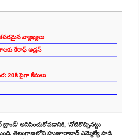
తపరమైన వ్యాఖ్యలు
ు కేరాఫ్ అడ్రస్
 20కి పైగా కేసులు
రాండ్’ అనిపించుకోవడానికి, ‘నోటికొచ్చినట్టు
టుంది. తెలంగాణలోని హుజూరాబాద్ ఎమ్మెల్యే పాడి