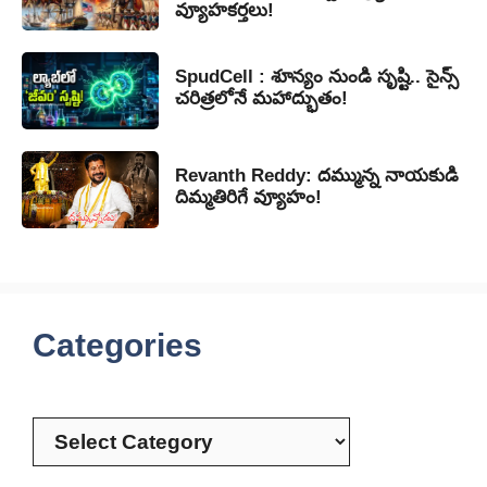
వ్యూహకర్తలు!
SpudCell : శూన్యం నుండి సృష్టి.. సైన్స్
చరిత్రలోనే మహాద్భుతం!
Revanth Reddy: దమ్మున్న నాయకుడి
దిమ్మతిరిగే వ్యూహం!
Categories
Categories