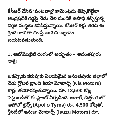
కేసీఆర్ చేసిన ‘వంటవాళ్ల’ కామెంట్లను తిప్పికొట్టేలా
ఆంధ్రప్రదేశ్ గడ్డపై నేడు వేల మందికి ఉపాధి కల్పిస్తున్న
దిగ్గజ సంస్థలు కనిపిస్తున్నాయి. కేసీఆర్ కళ్లు తెరిచి ఈ
క్రింది జాబితా చూస్తే ఆయన అజ్ఞానం
బయటపడుతుంది.
1. ఆటోమొబైల్ రంగంలో అద్భుతం – అనంతపురం
సాక్షి!
ఒకప్పుడు కరువుకు నిలయమైన అనంతపురం జిల్లాలో
నేడు గ్లోబల్ బ్రాండ్ కియా మోటార్స్ (Kia Motors)
కార్లు తయారవుతున్నాయి. రూ. 13,500 కోట్ల
పెట్టుబడితో ఈ ప్లాంట్ ఏర్పడింది. అలాగే, చిత్తూరులో
అపోలో టైర్స్ (Apollo Tyres) రూ. 4,500 కోట్లతో,
శ్రీసిటీలో ఇసుజు మోటార్స్ (Isuzu Motors) రూ.