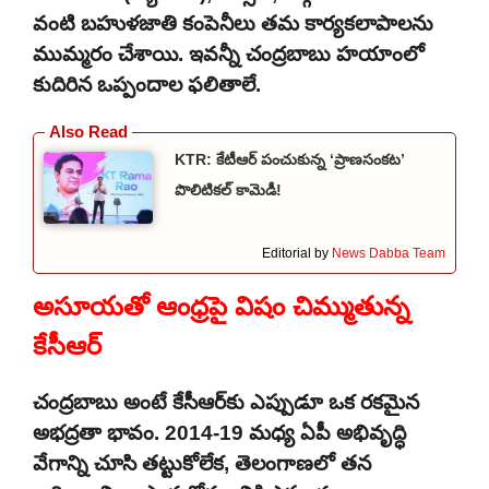
వంటి బహుళజాతి కంపెనీలు తమ కార్యకలాపాలను
ముమ్మరం చేశాయి. ఇవన్నీ చంద్రబాబు హయాంలో
కుదిరిన ఒప్పందాల ఫలితాలే.
KTR: కేటీఆర్ పంచుకున్న ‘ప్రాణసంకట’
పొలిటికల్ కామెడీ!
Editorial by
News Dabba Team
అసూయతో ఆంధ్రపై విషం చిమ్ముతున్న
కేసీఆర్
చంద్రబాబు అంటే కేసీఆర్‌కు ఎప్పుడూ ఒక రకమైన
అభద్రతా భావం. 2014-19 మధ్య ఏపీ అభివృద్ధి
వేగాన్ని చూసి తట్టుకోలేక, తెలంగాణలో తన