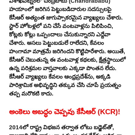
విశాఖపట్నంలో చంద్రబాబు (Chandrababu)
హయాంలో జరిగిన పెట్టుబడిదారుల సదస్సులపై
కేసీఆర్ అత్యంత జుగుప్సాకరమైన వ్యాఖ్యలు చేశారు.
స్టార్ హోటళ్లలో పని చేసే వంటవాళ్లను పిలిపించి,
కోట్లకు కోట్లు ఒప్పందాలు చేసుకున్నారని ఎద్దేవా
చేశారు. అసలు పెట్టుబడులే రాలేదని, కేవలం
హంగామా మాత్రమే జరిగిందని కొట్టిపారేశారు. అయితే,
కేసీఆర్ చెబుతున్న ఈ వంటవాళ్ల కథలకు, క్షేత్రస్థాయిలో
ఉన్న పరిశ్రమల వాస్తవాలకు ఎక్కడా పొంతన లేదు.
కేసీఆర్ వ్యాఖ్యలు కేవలం ఆంధ్రప్రదేశ్‌ను, అక్కడి
పారిశ్రామిక అభివృద్ధిని తక్కువ చేసి చూపే ప్రయత్నం
తప్ప మరొకటి కాదు.
అంకెలు అబద్ధం చెప్పవు కేసీఆర్ (KCR)!
2014లో రాష్ట్ర విభజన తర్వాత లోటు బడ్జెట్‌తో,