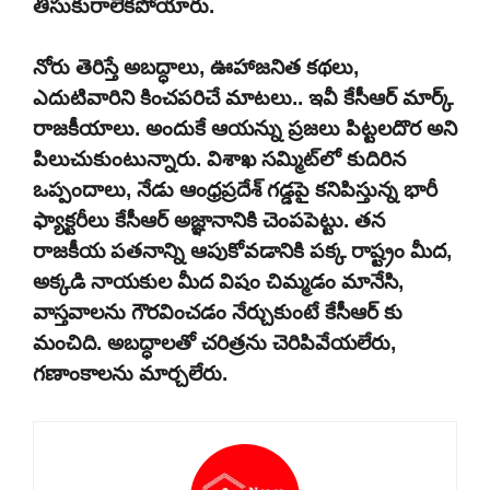
తీసుకురాలేకపోయారు.
నోరు తెరిస్తే అబద్ధాలు, ఊహాజనిత కథలు,
ఎదుటివారిని కించపరిచే మాటలు.. ఇవీ కేసీఆర్ మార్క్
రాజకీయాలు. అందుకే ఆయన్ను ప్రజలు పిట్టలదొర అని
పిలుచుకుంటున్నారు. విశాఖ సమ్మిట్‌లో కుదిరిన
ఒప్పందాలు, నేడు ఆంధ్రప్రదేశ్ గడ్డపై కనిపిస్తున్న భారీ
ఫ్యాక్టరీలు కేసీఆర్ అజ్ఞానానికి చెంపపెట్టు. తన
రాజకీయ పతనాన్ని ఆపుకోవడానికి పక్క రాష్ట్రం మీద,
అక్కడి నాయకుల మీద విషం చిమ్మడం మానేసి,
వాస్తవాలను గౌరవించడం నేర్చుకుంటే కేసీఆర్ కు
మంచిది. అబద్ధాలతో చరిత్రను చెరిపివేయలేరు,
గణాంకాలను మార్చలేరు.