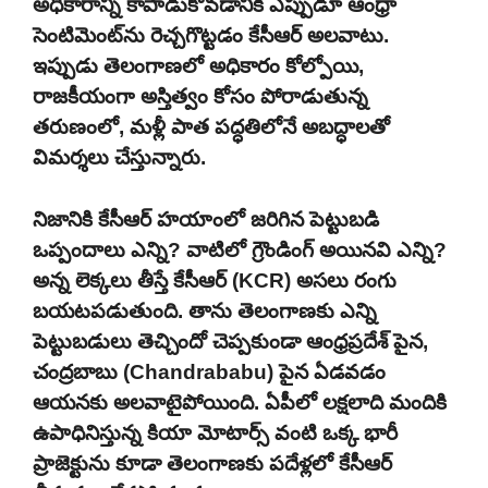
అధికారాన్ని కాపాడుకోవడానికి ఎప్పుడూ ఆంధ్రా
సెంటిమెంట్‌ను రెచ్చగొట్టడం కేసీఆర్ అలవాటు.
ఇప్పుడు తెలంగాణలో అధికారం కోల్పోయి,
రాజకీయంగా అస్తిత్వం కోసం పోరాడుతున్న
తరుణంలో, మళ్లీ పాత పద్ధతిలోనే అబద్ధాలతో
విమర్శలు చేస్తున్నారు.
నిజానికి కేసీఆర్ హయాంలో జరిగిన పెట్టుబడి
ఒప్పందాలు ఎన్ని? వాటిలో గ్రౌండింగ్ అయినవి ఎన్ని?
అన్న లెక్కలు తీస్తే కేసీఆర్ (KCR) అసలు రంగు
బయటపడుతుంది. తాను తెలంగాణకు ఎన్ని
పెట్టుబడులు తెచ్చిందో చెప్పకుండా ఆంధ్రప్రదేశ్ పైన,
చంద్రబాబు (Chandrababu) పైన ఏడవడం
ఆయనకు అలవాటైపోయింది. ఏపీలో లక్షలాది మందికి
ఉపాధినిస్తున్న కియా మోటార్స్ వంటి ఒక్క భారీ
ప్రాజెక్టును కూడా తెలంగాణకు పదేళ్లలో కేసీఆర్