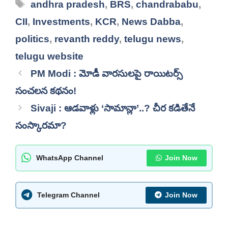
Tags
andhra pradesh
,
BRS
,
chandrababu
,
CII
,
Investments
,
KCR
,
News Dabba
,
politics
,
revanth reddy
,
telugu news
,
telugu website
PM Modi : మోడీ వారసులపై రాయిటర్స్
సంచలన కథనం!
Sivaji : ఆడవాళ్లు ‘సామాన్లా’..? చీర కడితేనే
సంస్కారమా?
WhatsApp Channel
Join Now
Telegram Channel
Join Now