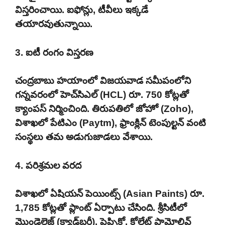
విస్తరించాయి. ఐఫోన్లు, టీవీలు ఇక్కడే
తయారవుతున్నాయి.
3. ఐటీ రంగం విస్తరణ
చంద్రబాబు హయాంలో విజయవాడ సమీపంలోని
గన్నవరంలో హెచ్‌సిఎల్ (HCL) రూ. 750 కోట్లతో
క్యాంపస్ నిర్మించింది. తిరుపతిలో జోహో (Zoho),
విశాఖలో పేటిఎం (Paytm), ఫ్రాంక్లిన్ టెంపుల్టన్ వంటి
సంస్థలు తమ అడుగుజాడలు వేశాయి.
4. పరిశ్రమల వరద
విశాఖలో ఏషియన్ పెయింట్స్ (Asian Paints) రూ.
1,785 కోట్లతో ప్లాంట్ ఏర్పాటు చేసింది. శ్రీసిటీలో
మొండెలెజ్ (క్యాడ్‌బరీ), పెప్సికో, కోల్గేట్ పామోలివ్