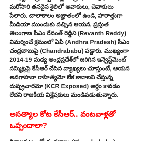
మరోసారి తనదైన శైలిలో అవాకులు, చెవాకులు
పేలారు. చాలాకాలం అజ్ఞాతంలో ఉండి, హఠాత్తుగా
మీడియా ముందుకు వచ్చిన ఆయన, ప్రస్తుత
తెలంగాణ సీఎం రేవంత్ రెడ్డిని (Revanth Reddy)
విమర్శించే క్రమంలో ఏపీ (Andhra Pradesh) సీఎం
చంద్రబాబుపై (Chandrababu) పడ్డారు. ముఖ్యంగా
2014-19 మధ్య ఆంధ్రప్రదేశ్‌లో జరిగిన ఇన్వెస్ట్‌మెంట్
సమ్మిట్లపై కేసీఆర్ చేసిన వ్యాఖ్యలు చూస్తుంటే, ఆయన
అవగాహనా రాహిత్యమో లేక కావాలని చేస్తున్న
దుష్ప్రచారమో (KCR Exposed) అర్థం కావడం
లేదని రాజకీయ విశ్లేషకులు మండిపడుతున్నారు.
అసత్యాల కోట కేసీఆర్.. వంటవాళ్లతో
ఒప్పందాలా?