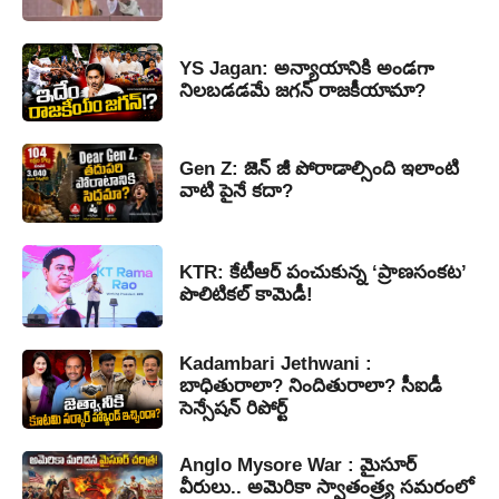
YS Jagan: అన్యాయానికి అండగా
నిలబడడమే జగన్ రాజకీయామా?
Gen Z: జెన్ జీ పోరాడాల్సింది ఇలాంటి
వాటి పైనే కదా?
KTR: కేటీఆర్ పంచుకున్న ‘ప్రాణసంకట’
పొలిటికల్ కామెడీ!
Kadambari Jethwani :
బాధితురాలా? నిందితురాలా? సీఐడీ
సెన్సేషన్ రిపోర్ట్
Anglo Mysore War : మైసూర్
వీరులు.. అమెరికా స్వాతంత్ర్య సమరంలో