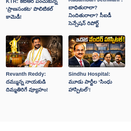
KTR: కేటీఆర్ పంచుకున్న
బాధితురాలా?
‘ప్రాణసంకట’ పొలిటికల్
నిందితురాలా? సీఐడీ
కామెడీ!
సెన్సేషన్ రిపోర్ట్
Revanth Reddy:
Sindhu Hospital:
దమ్మున్న నాయకుడి
మూడు పార్టీల ‘సింధు
దిమ్మతిరిగే వ్యూహం!
హాస్పిటల్’!