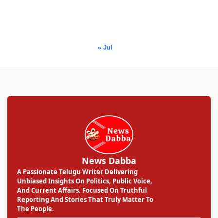
17
18
19
20
21
22
23
24
25
26
27
28
29
30
31
« Jul
News Dabba
A Passionate Telugu Writer Delivering
Unbiased Insights On Politics, Public Voice,
And Current Affairs. Focused On Truthful
Reporting And Stories That Truly Matter To
The People.