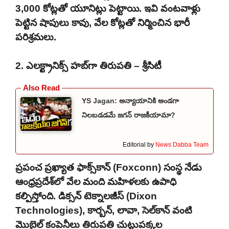
3,000 కోట్లతో యూనిట్లు పెట్టాయి. ఇవి వంటవాళ్లు
పెట్టిన షాపులు కావు, వేల కోట్లతో నిర్మించిన భారీ
పరిశ్రమలు.
2. ఎలక్ట్రానిక్స్ హబ్‌గా తిరుపతి – శ్రీసిటీ
YS Jagan: అన్యాయానికి అండగా
నిలబడడమే జగన్ రాజకీయామా?
Editorial by
News Dabba Team
ప్రపంచ ప్రఖ్యాత ఫాక్స్‌కాన్ (Foxconn) సంస్థ నేడు
ఆంధ్రప్రదేశ్‌లో వేల మంది మహిళలకు ఉపాధి
కల్పిస్తోంది. డిక్సన్ టెక్నాలజీస్ (Dixon
Technologies), కార్బన్, లావా, సెల్‌కాన్ వంటి
మొబైల్ కంపెనీలు తిరుపతి చుట్టుపక్కల