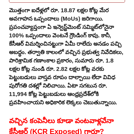
మొత్తంగా ఐదేళ్లలో రూ. 18.87 లక్షల కోట్ల మేర
అవగాహన ఒప్పందాలు (MoUs) జరిగాయి.
ప్రపంచవ్యాప్తంగా ఏ ఇన్వెస్ట్‌మెంట్ సమ్మిట్‌లోనైనా
100% ఒప్పందాలు వెంటనే గ్రౌండింగ్ కావు. కానీ,
కేసీఆర్ విమర్శించినట్టుగా ఏమీ రాలేదు అనడం పచ్చి
అబద్ధం. తర్వాతి కాలంలో వచ్చిన ప్రభుత్వ నివేదికలు,
పారిశ్రామిక గణాంకాల ప్రకారం, సుమారు రూ. 1.8
లక్షల కోట్ల నుండి రూ. 2.82 లక్షల కోట్ల వరకు
పెట్టుబడులు వాస్తవ రూపం దాల్చాయి లేదా వివిధ
పురోగతి దశల్లో నిలిచాయి. ఏటా సగటున రూ.
11,994 కోట్ల పెట్టుబడులు ఆంధ్రప్రదేశ్‌లోకి
ప్రవహించాయని అధికారిక లెక్కలు చెబుతున్నాయి.
వచ్చిన కంపెనీలు కూడా వంటవాళ్లవేనా
కేసీఆర్ (KCR Exposed) గారూ?