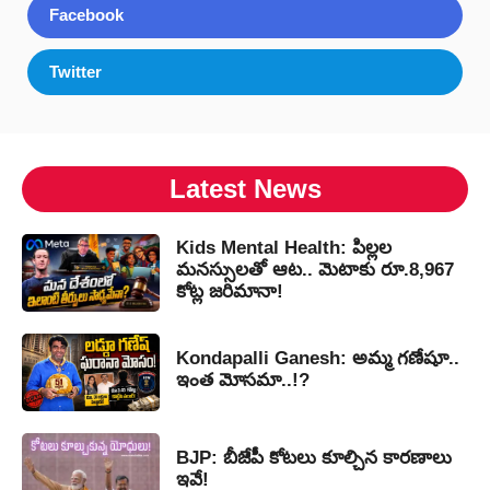
Facebook
Twitter
Latest News
Kids Mental Health: పిల్లల
మనస్సులతో ఆట.. మెటాకు రూ.8,967
కోట్ల జరిమానా!
Kondapalli Ganesh: అమ్మ గణేషూ..
ఇంత మోసమా..!?
BJP: బీజేపీ కోటలు కూల్చిన కారణాలు
ఇవే!