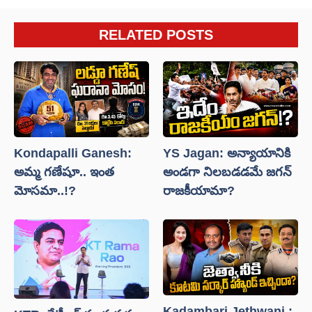
RELATED POSTS
Kondapalli Ganesh:
YS Jagan: అన్యాయానికి
అమ్మ గణేషూ.. ఇంత
అండగా నిలబడడమే జగన్
మోసమా..!?
రాజకీయామా?
Kadambari Jethwani :