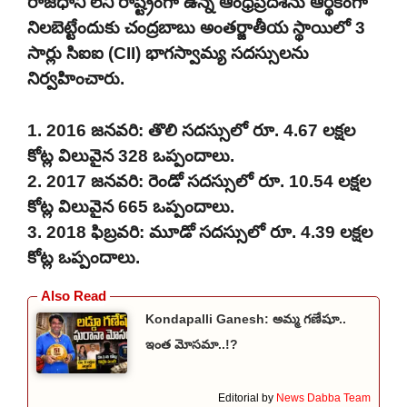
రాజధాని లేని రాష్ట్రంగా ఉన్న ఆంధ్రప్రదేశ్‌ను ఆర్థికంగా
నిలబెట్టేందుకు చంద్రబాబు అంతర్జాతీయ స్థాయిలో 3
సార్లు సిఐఐ (CII) భాగస్వామ్య సదస్సులను
నిర్వహించారు.
1. 2016 జనవరి: తొలి సదస్సులో రూ. 4.67 లక్షల
కోట్ల విలువైన 328 ఒప్పందాలు.
2. 2017 జనవరి: రెండో సదస్సులో రూ. 10.54 లక్షల
కోట్ల విలువైన 665 ఒప్పందాలు.
3. 2018 ఫిబ్రవరి: మూడో సదస్సులో రూ. 4.39 లక్షల
కోట్ల ఒప్పందాలు.
Kondapalli Ganesh: అమ్మ గణేషూ..
ఇంత మోసమా..!?
Editorial by
News Dabba Team