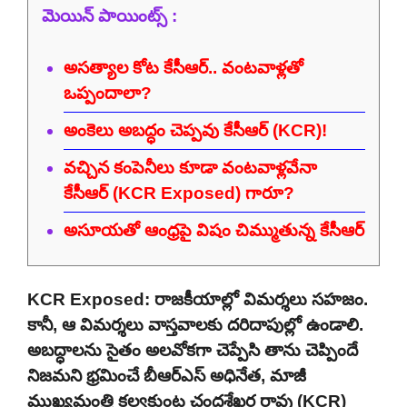
మెయిన్ పాయింట్స్ :
అసత్యాల కోట కేసీఆర్.. వంటవాళ్లతో
ఒప్పందాలా?
అంకెలు అబద్ధం చెప్పవు కేసీఆర్ (KCR)!
వచ్చిన కంపెనీలు కూడా వంటవాళ్లవేనా
కేసీఆర్ (KCR Exposed) గారూ?
అసూయతో ఆంధ్రపై విషం చిమ్ముతున్న కేసీఆర్
KCR Exposed: రాజకీయాల్లో విమర్శలు సహజం.
కానీ, ఆ విమర్శలు వాస్తవాలకు దరిదాపుల్లో ఉండాలి.
అబద్ధాలను సైతం అలవోకగా చెప్పేసి తాను చెప్పిందే
నిజమని భ్రమించే బీఆర్ఎస్ అధినేత, మాజీ
ముఖ్యమంత్రి కల్వకుంట్ల చంద్రశేఖర రావు (KCR)