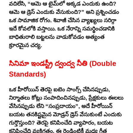
వదిలేసి, “ఆమె ఆ టైమ్‌లో అక్కడ ఎందుకు ఉంది?
ఆమె ఆ డ్రెస్ ఎందుకు వేసుకుంది?” అని ప్రశ్నించడం
ఒక సామాజిక రోగం. శివాజీ చేసిన వ్యాఖ్యలు సరిగ్గా
ఇదే కోవలోకి వస్తాయి. ఒక నేరాన్ని సమర్థించడానికి
బాధితురాలి బట్టలను వాడుకోవడం అత్యంత
క్రూరమైన చర్య.
సినిమా ఇండస్ట్రీ ద్వంద్వ నీతి (Double
Standards)
ఒక హీరోయిన్ తెరపై ఐటెం సాంగ్స్ చేసినప్పుడు,
నిర్మాతలు కోట్లు సంపాదించినప్పుడు, ప్రేక్షకులు ఈలలు
వేసినప్పుడు లేని “సంప్రదాయం”, అదే హీరోయిన్
బయట తనకిష్టమైన మోడ్రన్ డ్రెస్ వేసుకుంటే ఎందుకు
గుర్తొస్తుంది? తెరపై కనిపించేది వ్యాపారం, బయట
కనిపించేది వ్యక్తిగతం. ఈ రెండింటికీ మధ్య గీత