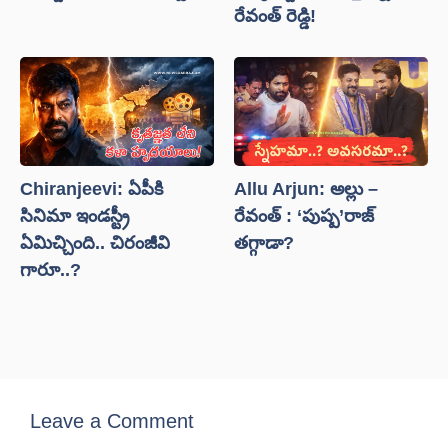
రేవంత్ రెడ్డి!
Chiranjeevi: ఏపీకి
Allu Arjun: అల్లు –
సినిమా ఇండస్ట్రీ
రేవంత్ : ‘పుష్ప’రాజ్
ఏమిచ్చింది.. చిరంజీవి
తగ్గాడా?
గారూ..?
Leave a Comment