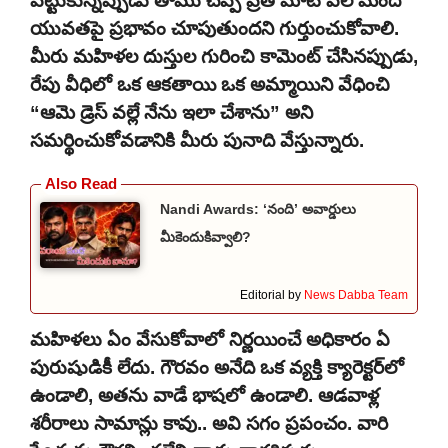
పట్టుకున్నప్పుడు తాము చెప్పే ప్రతి మాట వేల మంది
యువతపై ప్రభావం చూపుతుందని గుర్తుంచుకోవాలి.
మీరు మహిళల దుస్తుల గురించి కామెంట్ చేసినప్పుడు,
రేపు వీధిలో ఒక ఆకతాయి ఒక అమ్మాయిని వేధించి
“ఆమె డ్రెస్ వల్లే నేను ఇలా చేశాను” అని
సమర్థించుకోవడానికి మీరు పునాది వేస్తున్నారు.
Nandi Awards: ‘నంది’ అవార్డులు
మీకెందుకివ్వాలి?
Editorial by
News Dabba Team
మహిళలు ఏం వేసుకోవాలో నిర్ణయించే అధికారం ఏ
పురుషుడికీ లేదు. గౌరవం అనేది ఒక వ్యక్తి క్యారెక్టర్‌లో
ఉండాలి, అతను వాడే భాషలో ఉండాలి. ఆడవాళ్ల
శరీరాలు సామాన్లు కావు.. అవి సగం ప్రపంచం. వారి