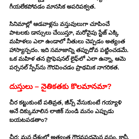
గీయలేకపోవడం మానసిక అపరిపక్వత.
సినిమాల్లో ఆడవాళ్లను వస్తువులుగా చూపించే
పాటలకు డాన్సులు చేయిస్తూ, మరోవైపు స్టేజ్ ఎక్కి
మహిళలు ఎలా ఉండాలో నీతులు చెప్పడం అత్యంత
హాస్యాస్పదం. ఇది సమాజాన్ని తప్పుదోవ పట్టించడమే.
ఒక మహిళ తన ప్రొఫెషనల్ లైఫ్‌లో ఎలా ఉన్నా, ఆమె
పర్సనల్ స్పేస్‌ను గౌరవించడం ప్రాథమిక నాగరికత.
దుస్తులు – నైతికతకు కొలమానమా?
చీర కట్టుకుంటే పతివ్రత, జీన్స్ వేసుకుంటే గయ్యాళి
అనే దిక్కుమాలిన లాజిక్ నుండి మనం ఎప్పుడు
బయటపడతాం?
చీర: మన దేశంలో అత్యంత గౌరవప్రదమైన వస్త్రం. కానీ,