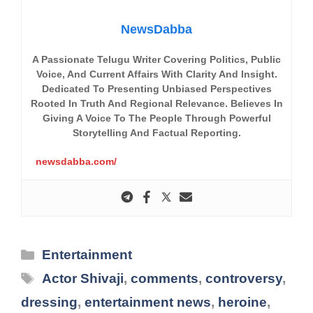
NewsDabba
A Passionate Telugu Writer Covering Politics, Public
Voice, And Current Affairs With Clarity And Insight.
Dedicated To Presenting Unbiased Perspectives
Rooted In Truth And Regional Relevance. Believes In
Giving A Voice To The People Through Powerful
Storytelling And Factual Reporting.
newsdabba.com/
Categories
Entertainment
Tags
Actor Shivaji
,
comments
,
controversy
,
dressing
,
entertainment news
,
heroine
,