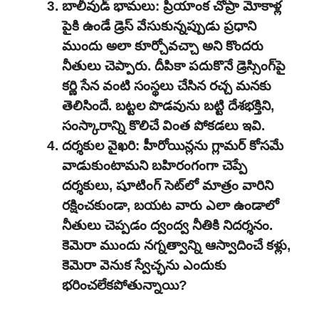
బాలీవుడ్ భామలు: ప్రియాంక చోప్రా మోకాళ్ల
పైకి ఉండే డ్రెస్ వేసుకున్నప్పుడు ప్రధాని
ముందు అలా కూర్చోవచ్చా అని కొందరు
నీతులు చెప్పారు. దీపికా పదుకొనే డ్రెస్సింగ్‌పై
కర్ణి సేన వంటి సంస్థలు చేసిన రచ్చ మనకు
తెలిసిందే. బట్టల పొడవును బట్టి దేశభక్తిని,
సంస్కారాన్ని కొలిచే వింత పోకడలు ఇవి.
దర్శకుల వైఖరి: హీరోయిన్లను గ్లామర్ కోసమే
వాడుకుంటామని బహిరంగంగా చెప్పే
దర్శకులు, షూటింగ్ సెట్‌లో మాత్రం వారిని
రక్షించకుండా, బయట వారు ఎలా ఉండాలో
నీతులు చెప్పడం ద్వంద్వ నీతికి నిదర్శనం.
కెమెరా ముందు నగ్నత్వాన్ని ఆస్వాదించే కళ్లు,
కెమెరా వెనుక స్వేచ్ఛను ఎందుకు
భరించలేకపోతున్నాయి?