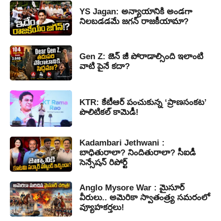
YS Jagan: అన్యాయానికి అండగా
నిలబడడమే జగన్ రాజకీయామా?
Gen Z: జెన్ జీ పోరాడాల్సింది ఇలాంటి
వాటి పైనే కదా?
KTR: కేటీఆర్ పంచుకున్న ‘ప్రాణసంకట’
పొలిటికల్ కామెడీ!
Kadambari Jethwani :
బాధితురాలా? నిందితురాలా? సీఐడీ
సెన్సేషన్ రిపోర్ట్
Anglo Mysore War : మైసూర్
వీరులు.. అమెరికా స్వాతంత్ర్య సమరంలో
వ్యూహకర్తలు!