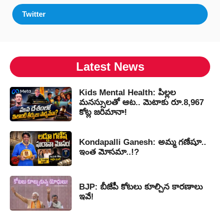
Twitter
Latest News
Kids Mental Health: పిల్లల
మనస్సులతో ఆట.. మెటాకు రూ.8,967
కోట్ల జరిమానా!
Kondapalli Ganesh: అమ్మ గణేషూ..
ఇంత మోసమా..!?
BJP: బీజేపీ కోటలు కూల్చిన కారణాలు
ఇవే!