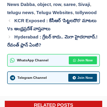
News Dabba
,
object
,
row
,
saree
,
Sivaji
,
telugu news
,
Telugu Websites
,
tollywood
KCR Exposed : కేసీఆర్ ‘పిట్టలదొర’ మాటలు
Vs ఆంధ్రప్రదేశ్ వాస్తవాలు
Hyderabad : గ్రేటర్ కాదు.. మెగా హైదరాబాద్.!
రేవంత్ ప్లాన్ ఏంటి?
WhatsApp Channel
Join Now
Telegram Channel
Join Now
RELATED POSTS