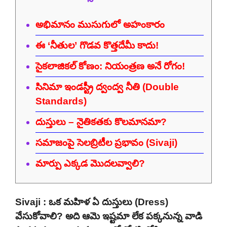
అభిమానం ముసుగులో అహంకారం
ఈ ‘నీతుల’ గొడవ కొత్తదేమీ కాదు!
సైకలాజికల్ కోణం: నియంత్రణ అనే రోగం!
సినిమా ఇండస్ట్రీ ద్వంద్వ నీతి (Double
Standards)
దుస్తులు – నైతికతకు కొలమానమా?
సమాజంపై సెలబ్రిటీల ప్రభావం (Sivaji)
మార్పు ఎక్కడ మొదలవ్వాలి?
Sivaji : ఒక మహిళ ఏ దుస్తులు (Dress)
వేసుకోవాలి? అది ఆమె ఇష్టమా లేక పక్కనున్న వాడి