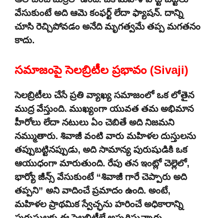
వేసుకుంటే అది ఆమె కంఫర్ట్ లేదా ఫ్యాషన్. దాన్ని
చూసి రెచ్చిపోవడం అనేది మృగత్వమే తప్ప మగతనం
కాదు.
సమాజంపై సెలబ్రిటీల ప్రభావం (Sivaji)
సెలబ్రిటీలు చేసే ప్రతి వ్యాఖ్య సమాజంలో ఒక లోతైన
ముద్ర వేస్తుంది. ముఖ్యంగా యువత తమ అభిమాన
హీరోలు లేదా నటులు ఏం చెబితే అది నిజమని
నమ్ముతారు. శివాజీ వంటి వారు మహిళల దుస్తులను
తప్పుబట్టినప్పుడు, అది సామాన్య పురుషుడికి ఒక
ఆయుధంగా మారుతుంది. రేపు తన ఇంట్లో చెల్లెలో,
భార్యో జీన్స్ వేసుకుంటే “శివాజీ గారే చెప్పారు అది
తప్పని” అని వాదించే ప్రమాదం ఉంది. అంటే,
మహిళల ప్రాథమిక స్వేచ్ఛను హరించే అధికారాన్ని
పురుషులకు ఈ సెలబ్రిటీలే అప్పగిస్తున్నారు.