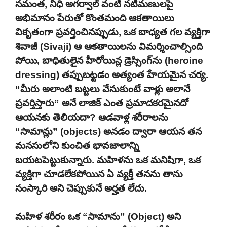
సమంత, నిధి అగర్వాల్ వంటి నటీమణులపై
అభిమానం పేరుతో కొంతమంది ఆకతాయిలు
వికృతంగా ప్రవర్తించినప్పుడు, ఒక బాధ్యత గల వ్యక్తిగా
శివాజీ (Sivaji) ఆ ఆకతాయిలను విమర్శించాల్సింది
పోయి, బాధితులైన హీరోయిన్ల డ్రెస్సింగ్‌ను (heroine
dressing) తప్పుబట్టడం అత్యంత హేయమైన చర్య.
“మీరు అలాంటి బట్టలు వేసుకుంటే వాళ్లు అలానే
ప్రవర్తిస్తారు” అనే లాజిక్ ఎంత ప్రమాదకరమైనదో
ఆయనకు తెలియదా? ఆడవాళ్ల శరీరాలను
“సామాన్లు” (objects) అనడం ద్వారా ఆయన తన
మనసులోని కుంచిత భావజాలాన్ని
బయటపెట్టుకున్నారు. మహిళను ఒక మనిషిగా, ఒక
వ్యక్తిగా చూడలేకపోయిన ఏ వ్యక్తీ తనను తాను
సంస్కారి అని చెప్పుకునే అర్హత లేదు.
మహిళ శరీరం ఒక “సామాను” (Object) అని