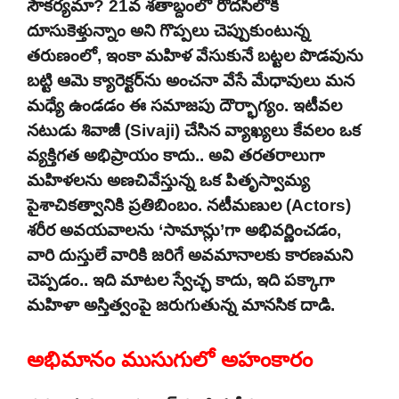
సౌకర్యమా? 21వ శతాబ్దంలో రోదసిలోకి
దూసుకెళ్తున్నాం అని గొప్పలు చెప్పుకుంటున్న
తరుణంలో, ఇంకా మహిళ వేసుకునే బట్టల పొడవును
బట్టి ఆమె క్యారెక్టర్‌ను అంచనా వేసే మేధావులు మన
మధ్యే ఉండడం ఈ సమాజపు దౌర్భాగ్యం. ఇటీవల
నటుడు శివాజీ (Sivaji) చేసిన వ్యాఖ్యలు కేవలం ఒక
వ్యక్తిగత అభిప్రాయం కాదు.. అవి తరతరాలుగా
మహిళలను అణచివేస్తున్న ఒక పితృస్వామ్య
పైశాచికత్వానికి ప్రతిబింబం. నటీమణుల (Actors)
శరీర అవయవాలను ‘సామాన్లు’గా అభివర్ణించడం,
వారి దుస్తులే వారికి జరిగే అవమానాలకు కారణమని
చెప్పడం.. ఇది మాటల స్వేచ్ఛ కాదు, ఇది పక్కాగా
మహిళా అస్తిత్వంపై జరుగుతున్న మానసిక దాడి.
అభిమానం ముసుగులో అహంకారం