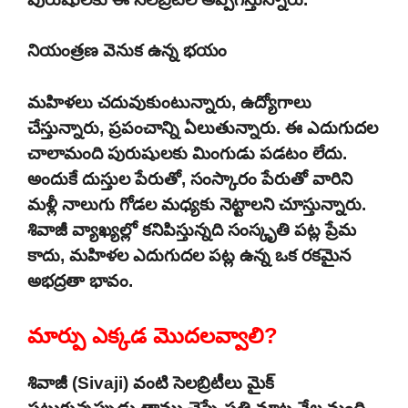
నియంత్రణ వెనుక ఉన్న భయం
మహిళలు చదువుకుంటున్నారు, ఉద్యోగాలు
చేస్తున్నారు, ప్రపంచాన్ని ఏలుతున్నారు. ఈ ఎదుగుదల
చాలామంది పురుషులకు మింగుడు పడటం లేదు.
అందుకే దుస్తుల పేరుతో, సంస్కారం పేరుతో వారిని
మళ్లీ నాలుగు గోడల మధ్యకు నెట్టాలని చూస్తున్నారు.
శివాజీ వ్యాఖ్యల్లో కనిపిస్తున్నది సంస్కృతి పట్ల ప్రేమ
కాదు, మహిళల ఎదుగుదల పట్ల ఉన్న ఒక రకమైన
అభద్రతా భావం.
మార్పు ఎక్కడ మొదలవ్వాలి?
శివాజీ (Sivaji) వంటి సెలబ్రిటీలు మైక్