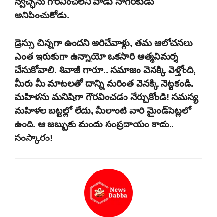
స్వేచ్ఛను గౌరవించలేని వాడు నాగరికుడు
అనిపించుకోడు.
డ్రెస్సు చిన్నగా ఉందని అరిచేవాళ్లు, తమ ఆలోచనలు
ఎంత ఇరుకుగా ఉన్నాయో ఒకసారి ఆత్మవిమర్శ
చేసుకోవాలి. శివాజీ గారూ.. సమాజం వెనక్కి వెళ్తోంది,
మీరు మీ మాటలతో దాన్ని మరింత వెనక్కి నెట్టకండి.
మహిళను మనిషిగా గౌరవించడం నేర్చుకోండి! సమస్య
మహిళల బట్టల్లో లేదు, మీలాంటి వారి మైండ్‌సెట్లలో
ఉంది. ఆ జబ్బుకు మందు సంప్రదాయం కాదు..
సంస్కారం!