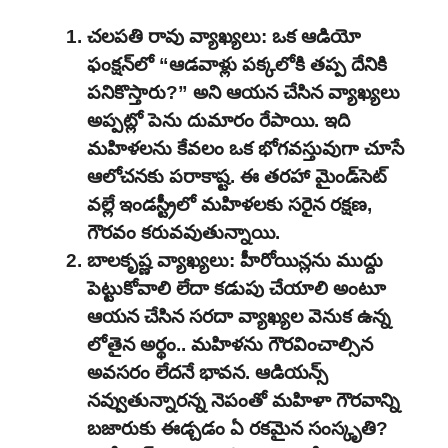
చలపతి రావు వ్యాఖ్యలు: ఒక ఆడియో
ఫంక్షన్‌లో “ఆడవాళ్లు పక్కలోకి తప్ప దేనికి
పనికొస్తారు?” అని ఆయన చేసిన వ్యాఖ్యలు
అప్పట్లో పెను దుమారం రేపాయి. ఇది
మహిళలను కేవలం ఒక భోగవస్తువుగా చూసే
ఆలోచనకు పరాకాష్ట. ఈ తరహా మైండ్‌సెట్
వల్లే ఇండస్ట్రీలో మహిళలకు సరైన రక్షణ,
గౌరవం కరువవుతున్నాయి.
బాలకృష్ణ వ్యాఖ్యలు: హీరోయిన్లను ముద్దు
పెట్టుకోవాలి లేదా కడుపు చేయాలి అంటూ
ఆయన చేసిన సరదా వ్యాఖ్యల వెనుక ఉన్న
లోతైన అర్థం.. మహిళను గౌరవించాల్సిన
అవసరం లేదనే భావన. ఆడియన్స్
నవ్వుతున్నారన్న నెపంతో మహిళా గౌరవాన్ని
బజారుకు ఈడ్చడం ఏ రకమైన సంస్కృతి?