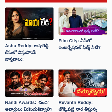
Film City: ఏపీలో
Ashu Reddy: అషురెడ్డి
ఇంటర్నేషనల్ ఫిల్మ్ సిటీ?
కేసులో విస్తుపోయే
వాస్తవాలు!
Nandi Awards: ‘నంది’
Revanth Reddy:
అవార్డులు మీకెందుకివ్వాలి?
తొక్కిపట్టి నార తీస్తున్న