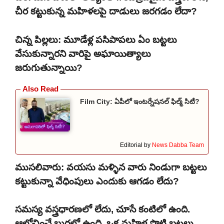
చీర కట్టుకున్న మహిళలపై దాడులు జరగడం లేదా?
చిన్న పిల్లలు: మూడేళ్ల పసిపాపలు ఏం బట్టలు
వేసుకున్నారని వారిపై అఘాయిత్యాలు
జరుగుతున్నాయి?
Film City: ఏపీలో ఇంటర్నేషనల్ ఫిల్మ్ సిటీ?
Editorial by
News Dabba Team
ముసలివారు: వయసు మళ్ళిన వారు నిండుగా బట్టలు
కట్టుకున్నా వేధింపులు ఎందుకు ఆగడం లేదు?
సమస్య వస్త్రధారణలో లేదు, చూసే కంటిలో ఉంది.
ఆలోచించే బుర్రలో ఉంది. ఒక మహిళ పొట్టి బట్టలు