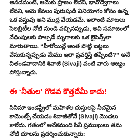
అనడమంటే, ఆమెకు ప్రాణం లేదని, భావోద్వేగాలు
లేవని, ఆమె కేవలం పురుషుడి వినియోగం కోసం ఉన్న
ఒక వస్తువు అని ముద్ర వేయడమే. ఇలాంటి మాటలు
సెలబ్రిటీల నోటి నుండి వచ్చినప్పుడు, అవి సమాజంలో
వేధింపులకు పాల్పడే మృగాలకు ఒక లైసెన్స్‌లా
మారుతాయి. “హీరోయిన్లే అంత పొట్టి బట్టలు
వేసుకున్నప్పుడు మేము ఇలా ప్రవర్తిస్తే తప్పేంటి?” అనే
వితండవాదానికి శివాజీ (Sivaji) వంటి వారు ఆజ్యం
పోస్తున్నారు.
ఈ ‘నీతుల’ గొడవ కొత్తదేమీ కాదు!
సినిమా ఇండస్ట్రీలో మహిళల దుస్తులపై నీచమైన
కామెంట్స్ చేయడం శివాజీతోనే (Sivaji) మొదలు
కాలేదు. గతంలో అనేకమంది సినీ ప్రముఖులు తమ
నోటి దూలను ప్రదర్శించుకున్నారు: