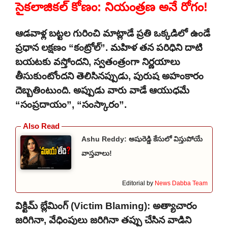
సైకలాజికల్ కోణం: నియంత్రణ అనే రోగం!
ఆడవాళ్ల బట్టల గురించి మాట్లాడే ప్రతి ఒక్కడిలో ఉండే
ప్రధాన లక్షణం “కంట్రోల్”. మహిళ తన పరిధిని దాటి
బయటకు వస్తోందని, స్వతంత్రంగా నిర్ణయాలు
తీసుకుంటోందని తెలిసినప్పుడు, పురుష అహంకారం
దెబ్బతింటుంది. అప్పుడు వారు వాడే ఆయుధమే
“సంప్రదాయం”, “సంస్కారం”.
Ashu Reddy: అషురెడ్డి కేసులో విస్తుపోయే
వాస్తవాలు!
Editorial by
News Dabba Team
విక్టిమ్ బ్లేమింగ్ (Victim Blaming): అత్యాచారం
జరిగినా, వేధింపులు జరిగినా తప్పు చేసిన వాడిని