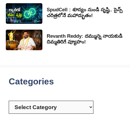
SpudCell : శూన్యం నుండి సృష్టి.. సైన్స్
చరిత్రలోనే మహాద్భుతం!
Revanth Reddy: దమ్మున్న నాయకుడి
దిమ్మతిరిగే వ్యూహం!
Categories
Categories