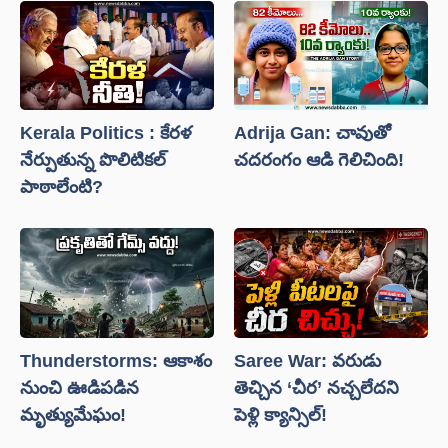
Adrija Gan: చావుతో
Kerala Politics : కేరళ
చదరంగం ఆడి గెలిచింది!
నేర్పుతున్న పొలిటికల్
పాఠాలేంటి?
Thunderstorms: ఆకాశం
Saree War: వరుడు
నుంచి ఊడిపడిన
తెచ్చిన ‘చీర’ నచ్చలేదని
మృత్యుమేఘం!
పెళ్లి క్యాన్సిల్!