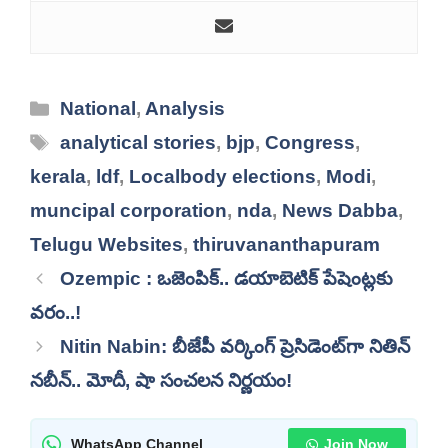
Categories
National
,
Analysis
Tags
analytical stories
,
bjp
,
Congress
,
kerala
,
ldf
,
Localbody elections
,
Modi
,
muncipal corporation
,
nda
,
News Dabba
,
Telugu Websites
,
thiruvananthapuram
Ozempic : ఒజెంపిక్.. డయాబెటిక్ పేషెంట్లకు
వరం..!
Nitin Nabin: బీజేపీ వర్కింగ్ ప్రెసిడెంట్‌గా నితిన్
నబీన్.. మోదీ, షా సంచలన నిర్ణయం!
WhatsApp Channel
Join Now