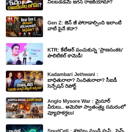
నిలబడడమే జగన్ రాజకీయామా?
Gen Z: జెన్ జీ పోరాడాల్సింది ఇలాంటి
వాటి పైనే కదా?
KTR: కేటీఆర్ పంచుకున్న ‘ప్రాణసంకట’
పొలిటికల్ కామెడీ!
Kadambari Jethwani :
బాధితురాలా? నిందితురాలా? సీఐడీ
సెన్సేషన్ రిపోర్ట్
Anglo Mysore War : మైసూర్
వీరులు.. అమెరికా స్వాతంత్ర్య సమరంలో
వ్యూహకర్తలు!
SpudCell : శూన్యం నుండి సృష్టి.. సైన్స్