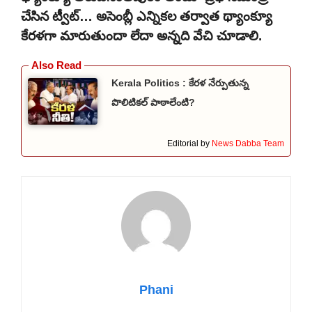
చేసిన ట్వీట్… అసెంబ్లీ ఎన్నికల తర్వాత థ్యాంక్యూ
కేరళగా మారుతుందా లేదా అన్నది వేచి చూడాలి.
Kerala Politics : కేరళ నేర్పుతున్న
పొలిటికల్ పాఠాలేంటి?
Editorial by
News Dabba Team
Phani