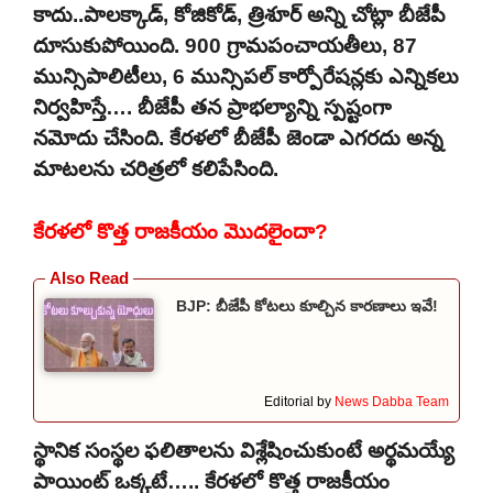
కాదు..పాలక్కాడ్, కోజికోడ్, త్రిశూర్ అన్ని చోట్లా బీజేపీ
దూసుకుపోయింది. 900 గ్రామపంచాయతీలు, 87
మున్సిపాలిటీలు, 6 మున్సిపల్ కార్పోరేషన్లకు ఎన్నికలు
నిర్వహిస్తే…. బీజేపీ తన ప్రాభల్యాన్ని స్పష్టంగా
నమోదు చేసింది. కేరళలో బీజేపీ జెండా ఎగరదు అన్న
మాటలను చరిత్రలో కలిపేసింది.
కేరళలో కొత్త రాజకీయం మొదలైందా?
BJP: బీజేపీ కోటలు కూల్చిన కారణాలు ఇవే!
Editorial by
News Dabba Team
స్థానిక సంస్థల ఫలితాలను విశ్లేషించుకుంటే అర్థమయ్యే
పాయింట్ ఒక్కటే….. కేరళలో కొత్త రాజకీయం