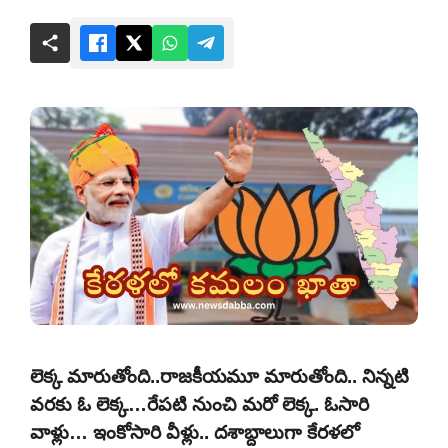
లెక్క మారుతోంది..రాజకీయమూ మారుతోంది.. నిన్నటి
వరకు ఓ లెక్క…రేపటి నుంచి మరో లెక్క. ఓసారి
వాళ్లు… ఇంకోసారి వీళ్లు.. దశాబ్దాలుగా కేరళలో