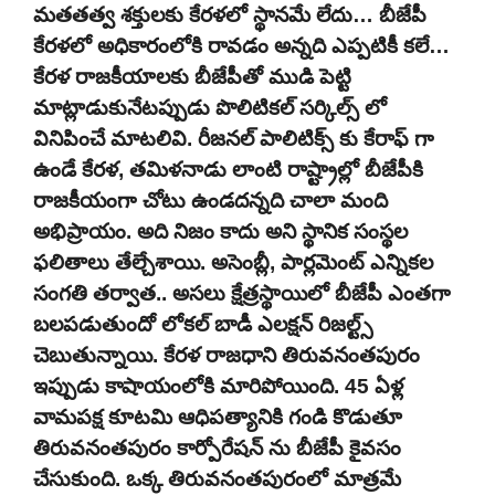
మతతత్వ శక్తులకు కేరళలో స్థానమే లేదు… బీజేపీ
కేరళలో అధికారంలోకి రావడం అన్నది ఎప్పటికీ కలే…
కేరళ రాజకీయాలకు బీజేపీతో ముడి పెట్టి
మాట్లాడుకునేటప్పుడు పొలిటికల్ సర్కిల్స్ లో
వినిపించే మాటలివి. రీజనల్ పాలిటిక్స్ కు కేరాఫ్ గా
ఉండే కేరళ, తమిళనాడు లాంటి రాష్ట్రాల్లో బీజేపీకి
రాజకీయంగా చోటు ఉండదన్నది చాలా మంది
అభిప్రాయం. అది నిజం కాదు అని స్థానిక సంస్థల
ఫలితాలు తేల్చేశాయి. అసెంబ్లీ, పార్లమెంట్ ఎన్నికల
సంగతి తర్వాత.. అసలు క్షేత్రస్థాయిలో బీజేపీ ఎంతగా
బలపడుతుందో లోకల్ బాడీ ఎలక్షన్ రిజల్ట్స్
చెబుతున్నాయి. కేరళ రాజధాని తిరువనంతపురం
ఇప్పుడు కాషాయంలోకి మారిపోయింది. 45 ఏళ్ల
వామపక్ష కూటమి ఆధిపత్యానికి గండి కొడుతూ
తిరువనంతపురం కార్పోరేషన్ ను బీజేపీ కైవసం
చేసుకుంది. ఒక్క తిరువనంతపురంలో మాత్రమే