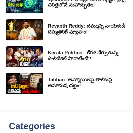
చరిత్రలోనే మహాద్భుతం!
Revanth Reddy: దమ్మున్న నాయకుడి
దిమ్మతిరిగే వ్యూహం!
Kerala Politics : కేరళ నేర్పుతున్న
పొలిటికల్ పాఠాలేంటి?
Taliban: అమ్మాయిలపై తాలిబన్ల
అమానుష చట్టం!
Categories