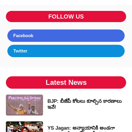
FOLLOW US
Facebook
Twitter
Latest News
BJP: బీజేపీ కోటలు కూల్చిన కారణాలు
ఇవే!
YS Jagan: అన్యాయానికి అండగా