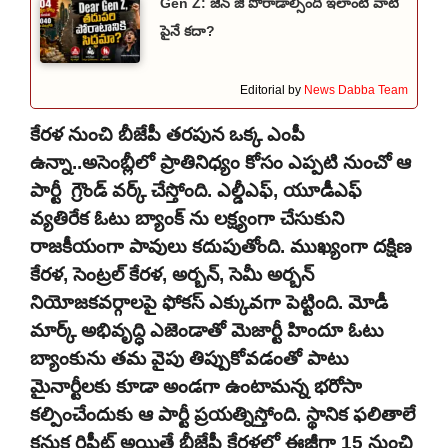
Gen Z: జెన్ జీ పోరాడాల్సింది ఇలాంటి వాటి
పైనే కదా?
Editorial by
News Dabba Team
కేరళ నుంచి బీజేపీ తరపున ఒక్క ఎంపీ
ఉన్నా..అసెంబ్లీలో ప్రాతినిధ్యం కోసం ఎప్పటి నుంచో ఆ
పార్టీ గ్రౌండ్ వర్క్ చేస్తోంది. ఎల్డీఎఫ్, యూడీఎఫ్
వ్యతిరేక ఓటు బ్యాంక్ ను లక్ష్యంగా చేసుకుని
రాజకీయంగా పావులు కదుపుతోంది. ముఖ్యంగా దక్షిణ
కేరళ, సెంట్రల్ కేరళ, అర్బన్, సెమీ అర్బన్
నియోజకవర్గాలపై ఫోకస్ ఎక్కువగా పెట్టింది. మోడీ
మార్క్ అభివృద్ధి ఎజెండాతో మెజార్టీ హిందూ ఓటు
బ్యాంకును తమ వైపు తిప్పుకోవడంతో పాటు
మైనార్టీలకు కూడా అండగా ఉంటామన్న భరోసా
కల్పించేందుకు ఆ పార్టీ ప్రయత్నిస్తోంది. స్థానిక ఫలితాలే
కనుక రిపీట్ అయితే బీజేపీ కేరళలో ఈజీగా 15 నుంచి