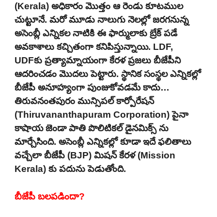
(Kerala) అధికారం మొత్తం ఆ రెండు కూటముల
చుట్టూనే. మరో మూడు నాలుగు నెలల్లో జరగనున్న
అసెంబ్లీ ఎన్నికల నాటికి ఈ ఫార్ములాకు బ్రేక్ పడే
అవకాశాలు కచ్చితంగా కనిపిస్తున్నాయి. LDF,
UDFకు ప్రత్యామ్నాయంగా కేరళ ప్రజలు బీజేపీని
ఆదరించడం మొదలు పెట్టారు. స్థానిక సంస్థల ఎన్నికల్లో
బీజేపీ అనూహ్యంగా పుంజుకోవడమే కాదు…
తిరువనంతపురం మున్సిపల్ కార్పోరేషన్
(Thiruvananthapuram Corporation) పైనా
కాషాయ జెండా పాతి పొలిటికల్ డైనమిక్స్ ను
మార్చేసింది. అసెంబ్లీ ఎన్నికల్లో కూడా ఇదే ఫలితాలు
వచ్చేలా బీజేపీ (BJP) మిషన్ కేరళ (Mission
Kerala) కు పదును పెడుతోంది.
బీజేపీ బలపడిందా?