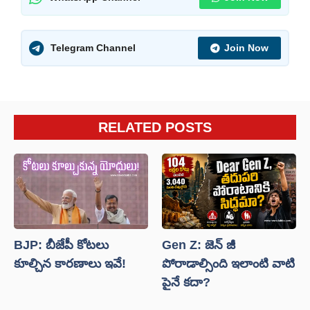
Telegram Channel
Join Now
RELATED POSTS
BJP: బీజేపీ కోటలు
Gen Z: జెన్ జీ
కూల్చిన కారణాలు ఇవే!
పోరాడాల్సింది ఇలాంటి వాటి
పైనే కదా?