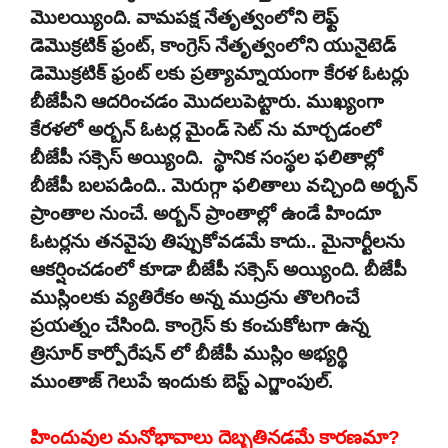
మొలయ్యింది. వామపక్ష నేతృత్వంలోని లెఫ్ట్
డెమొక్రటిక్ ఫ్రంట్, కాంగ్రెస్ నేతృత్వంలోని యునైటెడ్
డెమొక్రటిక్ ఫ్రంట్ లకు ప్రత్యామ్నాయంగా కేరళ ఓటర్లు
బీజేపీని ఆదరించడం మొదలుపెట్టారు. ముఖ్యంగా
కేరళలో అర్బన్ ఓటర్ల మైండ్ సెట్ ను మార్చడంలో
బీజేపీ సక్సెస్ అయ్యింది. స్థానిక సంస్థల ఫలితాల్లో
బీజేపీ బలపడింది.. మెరుగ్గా ఫలితాలు వచ్చింది అర్బన్
ప్రాంతాల నుంచే. అర్బన్ ప్రాంతాల్లో ఉండే హిందూ
ఓటర్లను తనవైపు తిప్పుకోవడమే కాదు.. మైనార్టీలను
ఆకర్షించడంలో కూడా బీజేపీ సక్సెస్ అయ్యింది. బీజేపీ
ముస్లింలకు వ్యతిరేకం అన్న ముద్రను తొలగించే
ప్రయత్నం చేసింది. కాంగ్రెస్ కు కంచుకోటగా ఉన్న
త్రిసూర్ కార్పోరేషన్ లో బీజేపీ ముస్లిం అభ్యర్థి
ముంతాజ్ గెలుపే ఇందుకు బెస్ట్ ఎగ్జాంపుల్.
హిందువుల మనోభావాలు దెబ్బతినడమే కారణమా?