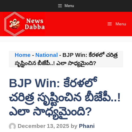
Skip
Menu
to
content
Menu
Home
-
National
-
BJP Win: కేరళలో చరిత్ర
సృష్టించిన బీజేపీ..! ఎలా సాధ్యమైంది?
BJP Win: కేరళలో
చరిత్ర సృష్టించిన బీజేపీ..!
ఎలా సాధ్యమైంది?
December 13, 2025
by
Phani