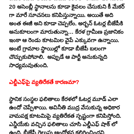
20 అసెంబ్లీ స్థానాలను కూడా కైవలం చేసుకుని కీ మేకర్
గా మారే సూచనలు కనిపిస్తున్నాయి. అయితే అది
అంత ఈజీ అని కూడా చెప్పలేం. అర్బన్ ఓటర్ల బీజేపీకి
అనుకూలంగా మారుతున్నా… కేరళ గ్రామీణ ప్రజానికం
ఇంకా ఆ రెండు కూటమిల వైపే ఎక్కువగా ఉన్నాయి.
అంటే గ్రామాల స్థాయిల్లో కూడా బీజేపీ బలంగా
చొచ్చుకుపోవాలి. అప్పుడే ఆ పార్టీ అనుకున్నది
సాధ్యమవుతుంది.
ఎల్డీఎఫ్‌పై వ్యతిరేకతే కారణమా?
స్థానిక సంస్థల ఫలితాలు కేరళలో ఓటర్ల మూడ్ ఎలా
ఉందో చెప్పేశాయి. అవినీతి ముద్ర వేసుకున్న అధికార
వామపక్ష కూటమిపై వ్యతిరేకత స్పష్టంగా కనిపిస్తోంది.
ఎన్డీయేకు వచ్చిన ఫలితాలు చూసి ఎల్డీఎఫ్ షాక్ లో
ఉంది. బీజేపీ గెలుపు ఆందోళన కలిగించిందని