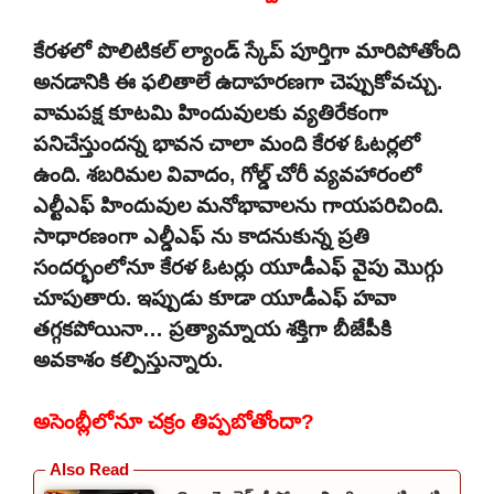
కేరళలో పొలిటికల్ ల్యాండ్ స్కేప్ పూర్తిగా మారిపోతోంది
అనడానికి ఈ ఫలితాలే ఉదాహరణగా చెప్పుకోవచ్చు.
వామపక్ష కూటమి హిందువులకు వ్యతిరేకంగా
పనిచేస్తుందన్న భావన చాలా మంది కేరళ ఓటర్లలో
ఉంది. శబరిమల వివాదం, గోల్డ్ చోరీ వ్యవహారంలో
ఎల్టీఎఫ్ హిందువుల మనోభావాలను గాయపరిచింది.
సాధారణంగా ఎల్డీఎఫ్ ను కాదనుకున్న ప్రతి
సందర్భంలోనూ కేరళ ఓటర్లు యూడీఎఫ్ వైపు మొగ్గు
చూపుతారు. ఇప్పుడు కూడా యూడీఎఫ్ హవా
తగ్గకపోయినా… ప్రత్యామ్నాయ శక్తిగా బీజేపీకి
అవకాశం కల్పిస్తున్నారు.
అసెంబ్లీలోనూ చక్రం తిప్పబోతోందా?