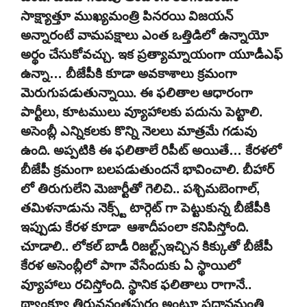
సాక్ష్యాత్తూ ముఖ్యమంత్రి పినరయి విజయన్
అన్నారంటే వామపక్షాలు ఎంత ఒత్తిడిలో ఉన్నాయో
అర్థం చేసుకోవచ్చు. ఇక ప్రత్యామ్నాయంగా యూడీఎఫ్
ఉన్నా… బీజేపీకి కూడా అవకాశాలు క్రమంగా
మెరుగుపడుతున్నాయి. ఈ ఫలితాల ఆధారంగా
పార్టీలు, కూటములు వ్యూహాలకు పదును పెట్టాలి.
అసెంబ్లీ ఎన్నికలకు కొన్ని నెలలు మాత్రమే గడువు
ఉంది. అప్పటికి ఈ ఫలితాలే రిపీట్ అయితే… కేరళలో
బీజేపీ క్రమంగా బలపడుతుందనే భావించాలి. బీహార్
లో తిరుగులేని మెజార్టీతో గెలిచి.. పశ్చిమబెంగాల్,
తమిళనాడును నెక్స్ట్ టార్గెట్ గా పెట్టుకున్న బీజేపీకి
ఇప్పుడు కేరళ కూడా ఆశాదీపంలా కనిపిస్తోంది.
చూడాలి.. లోకల్ బాడీ రిజల్ట్స్ఇచ్చిన కిక్కుతో బీజేపీ
కేరళ అసెంబ్లీలో పాగా వేసేందుకు ఏ స్థాయిలో
వ్యూహాలు రచిస్తోంది. స్థానిక ఫలితాలు రాగానే..
థ్యాంక్యూ తిరువనంతపురం అంటూ ప్రధానమంత్రి