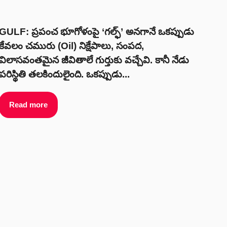
GULF: ప్రపంచ భూగోళంపై ‘గల్ఫ్’ అనగానే ఒకప్పుడు
కేవలం చమురు (Oil) నిక్షేపాలు, సంపద,
విలాసవంతమైన జీవితాలే గుర్తుకు వచ్చేవి. కానీ నేడు
పరిస్థితి తలకిందులైంది. ఒకప్పుడు...
Read more