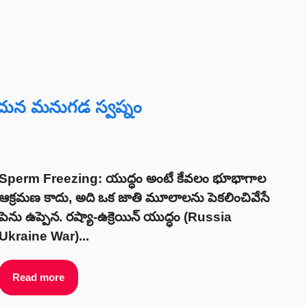
ున మనుగడ స్వప్నం
Sperm Freezing: యుద్ధం అంటే కేవలం భూభాగాల
ఆక్రమణ కాదు, అది ఒక జాతి మూలాలను పెకలించివేసే
పెను ఉప్పెన. రష్యా-ఉక్రెయిన్ యుద్ధం (Russia
Ukraine War)...
Read more