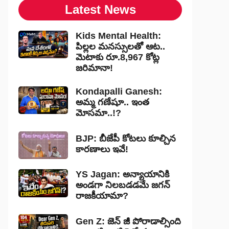
Latest News
Kids Mental Health:
పిల్లల మనస్సులతో ఆట..
మెటాకు రూ.8,967 కోట్ల
జరిమానా!
Kondapalli Ganesh:
అమ్మ గణేషూ.. ఇంత
మోసమా..!?
BJP: బీజేపీ కోటలు కూల్చిన
కారణాలు ఇవే!
YS Jagan: అన్యాయానికి
అండగా నిలబడడమే జగన్
రాజకీయామా?
Gen Z: జెన్ జీ పోరాడాల్సింది