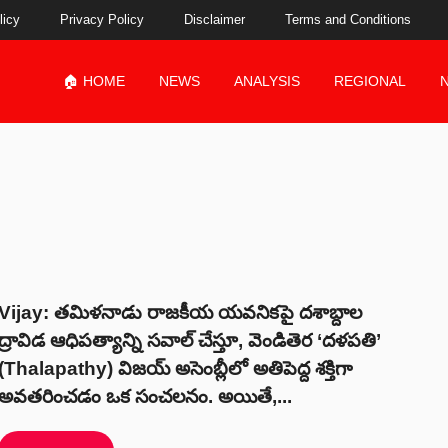
licy
Privacy Policy
Disclaimer
Terms and Conditions
🏠 HOME
NEWS
ANALYSIS
REGIONAL
Vijay: తమిళనాడు రాజకీయ యవనికపై దశాబ్దాల
ద్రావిడ ఆధిపత్యాన్ని సవాల్ చేస్తూ, వెండితెర ‘దళపతి’
(Thalapathy) విజయ్ అసెంబ్లీలో అతిపెద్ద శక్తిగా
అవతరించడం ఒక సంచలనం. అయితే,...