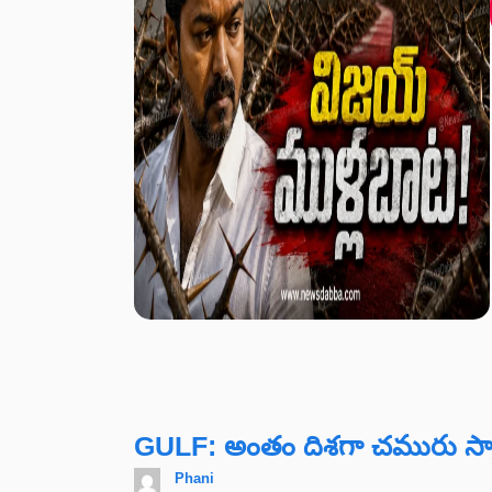
GULF: అంతం దిశగా చమురు సామ్
Phani