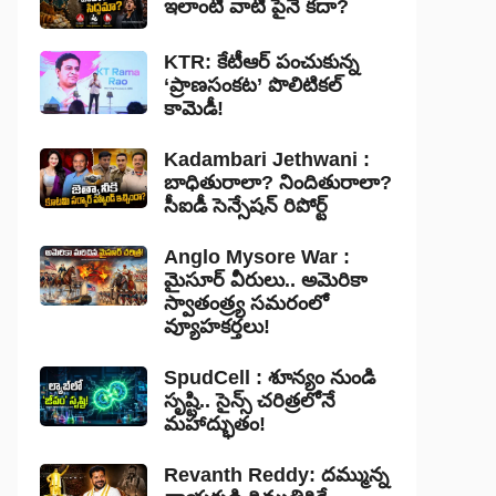
ఇలాంటి వాటి పైనే కదా?
KTR: కేటీఆర్ పంచుకున్న
‘ప్రాణసంకట’ పొలిటికల్
కామెడీ!
Kadambari Jethwani :
బాధితురాలా? నిందితురాలా?
సీఐడీ సెన్సేషన్ రిపోర్ట్
Anglo Mysore War :
మైసూర్ వీరులు.. అమెరికా
స్వాతంత్ర్య సమరంలో
వ్యూహకర్తలు!
SpudCell : శూన్యం నుండి
సృష్టి.. సైన్స్ చరిత్రలోనే
మహాద్భుతం!
Revanth Reddy: దమ్మున్న