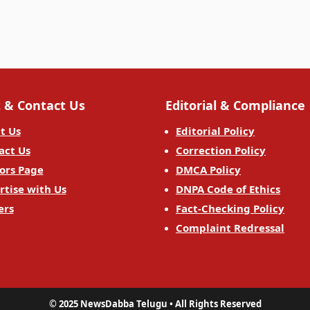
 & Contact Us
Editorial & Compliance
t Us
Editorial Policy
act Us
Correction Policy
ors Page
DMCA Policy
rtise with Us
DNPA Code of Ethics
ers
Fact-Checking Policy
Complaint Redressal
© 2025 NewsDabba Telugu • All Rights Reserved