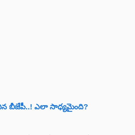
ిన బీజేపీ..! ఎలా సాధ్యమైంది?