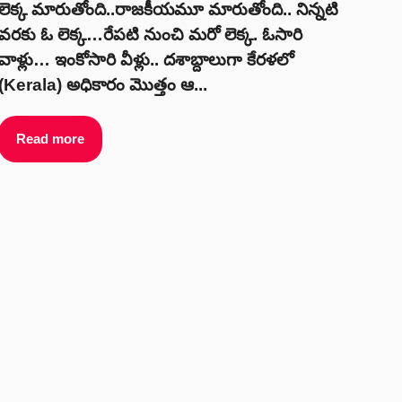
లెక్క మారుతోంది..రాజకీయమూ మారుతోంది.. నిన్నటి
వరకు ఓ లెక్క…రేపటి నుంచి మరో లెక్క. ఓసారి
వాళ్లు… ఇంకోసారి వీళ్లు.. దశాబ్దాలుగా కేరళలో
(Kerala) అధికారం మొత్తం ఆ...
Read more