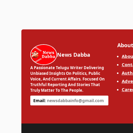
About
News Dabba
Abou
Cont
A Passionate Telugu Writer Delivering
Auth
Unbiased Insights On Politics, Public
Voice, And Current Affairs. Focused On
Adve
Truthful Reporting And Stories That
Care
Truly Matter To The People.
Email:
newsdabbainfo@gmail.com