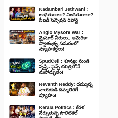
Kadambari Jethwani :
బాధితురాలా? నిందితురాలా?
సీఐడీ సెన్సేషన్ రిపోర్ట్
Anglo Mysore War :
మైసూర్ వీరులు.. అమెరికా
స్వాతంత్ర్య సమరంలో
వ్యూహకర్తలు!
SpudCell : శూన్యం నుండి
సృష్టి.. సైన్స్ చరిత్రలోనే
మహాద్భుతం!
Revanth Reddy: దమ్మున్న
నాయకుడి దిమ్మతిరిగే
వ్యూహం!
Kerala Politics : కేరళ
నేర్పుతున్న పొలిటికల్