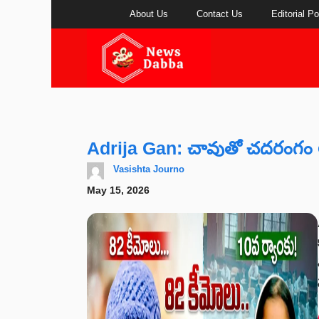
Skip
About Us
Contact Us
Editorial Po
to
content
Adrija Gan: చావుతో చదరంగం ఆడ
Vasishta Journo
May 15, 2026