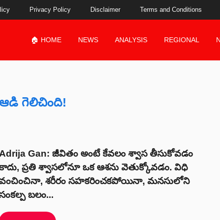
licy
Privacy Policy
Disclaimer
Terms and Conditions
🏠 HOME
NEWS
ANALYSIS
REGIONAL
ి గెలిచింది!
Adrija Gan: జీవితం అంటే కేవలం శ్వాస తీసుకోవడం
కాదు, ప్రతి శ్వాసలోనూ ఒక ఆశను వెతుక్కోవడం. విధి
వంచించినా, శరీరం సహకరించకపోయినా, మనసులోని
సంకల్ప బలం...