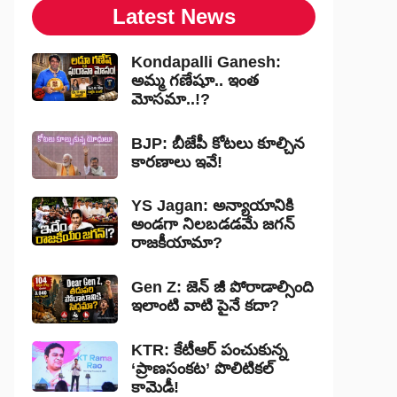
Latest News
Kondapalli Ganesh:
అమ్మ గణేషూ.. ఇంత
మోసమా..!?
BJP: బీజేపీ కోటలు కూల్చిన
కారణాలు ఇవే!
YS Jagan: అన్యాయానికి
అండగా నిలబడడమే జగన్
రాజకీయామా?
Gen Z: జెన్ జీ పోరాడాల్సింది
ఇలాంటి వాటి పైనే కదా?
KTR: కేటీఆర్ పంచుకున్న
‘ప్రాణసంకట’ పొలిటికల్
కామెడీ!