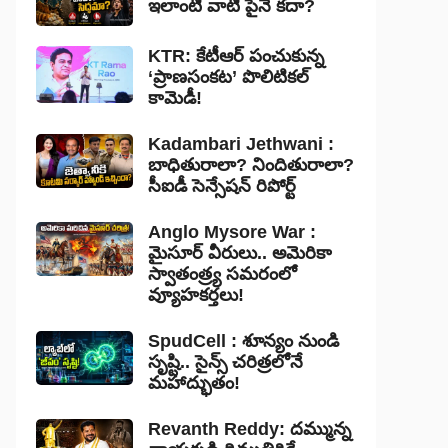
ఇలాంటి వాటి పైనే కదా?
KTR: కేటీఆర్ పంచుకున్న
‘ప్రాణసంకట’ పొలిటికల్
కామెడీ!
Kadambari Jethwani :
బాధితురాలా? నిందితురాలా?
సీఐడీ సెన్సేషన్ రిపోర్ట్
Anglo Mysore War :
మైసూర్ వీరులు.. అమెరికా
స్వాతంత్ర్య సమరంలో
వ్యూహకర్తలు!
SpudCell : శూన్యం నుండి
సృష్టి.. సైన్స్ చరిత్రలోనే
మహాద్భుతం!
Revanth Reddy: దమ్మున్న