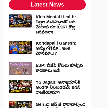
Latest News
Kids Mental Health:
పిల్లల మనస్సులతో ఆట..
మెటాకు రూ.8,967 కోట్ల
జరిమానా!
Kondapalli Ganesh:
అమ్మ గణేషూ.. ఇంత
మోసమా..!?
BJP: బీజేపీ కోటలు కూల్చిన
కారణాలు ఇవే!
YS Jagan: అన్యాయానికి
అండగా నిలబడడమే జగన్
రాజకీయామా?
Gen Z: జెన్ జీ పోరాడాల్సింది