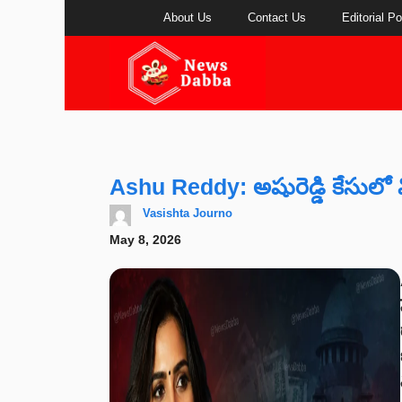
Skip
About Us
Contact Us
Editorial Po
to
content
Ashu Reddy: అషురెడ్డి కేసులో వ
Vasishta Journo
May 8, 2026