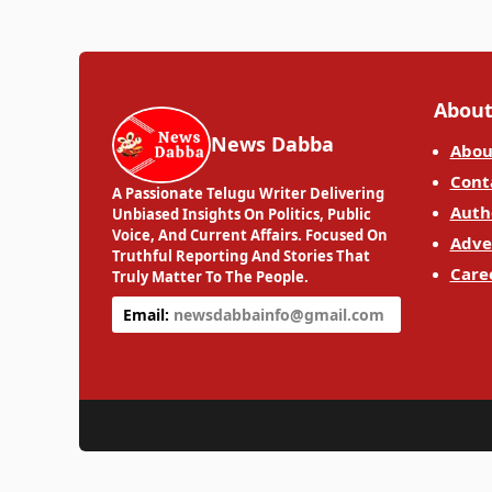
About
News Dabba
Abou
Cont
A Passionate Telugu Writer Delivering
Auth
Unbiased Insights On Politics, Public
Voice, And Current Affairs. Focused On
Adve
Truthful Reporting And Stories That
Care
Truly Matter To The People.
Email:
newsdabbainfo@gmail.com