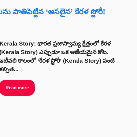
ు పాతిపెట్టిన ‘అసలైన’ కేరళ స్టోరీ!
Kerala Story: భారత ప్రజాస్వామ్య క్షేత్రంలో కేరళ
(Kerala Story) ఎప్పుడూ ఒక అజేయమైన కోట.
ఇటీవలి కాలంలో ‘కేరళ స్టోరీ’ (Kerala Story) వంటి
కల్పిత...
Read more