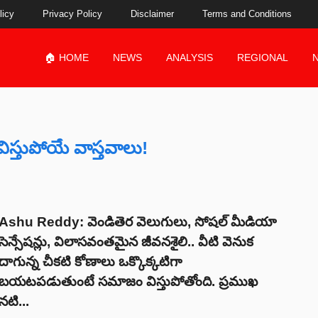
licy
Privacy Policy
Disclaimer
Terms and Conditions
🏠 HOME
NEWS
ANALYSIS
REGIONAL
ిస్తుపోయే వాస్తవాలు!
Ashu Reddy: వెండితెర వెలుగులు, సోషల్ మీడియా
సెన్సేషన్లు, విలాసవంతమైన జీవనశైలి.. వీటి వెనుక
దాగున్న చీకటి కోణాలు ఒక్కొక్కటిగా
బయటపడుతుంటే సమాజం విస్తుపోతోంది. ప్రముఖ
నటి...