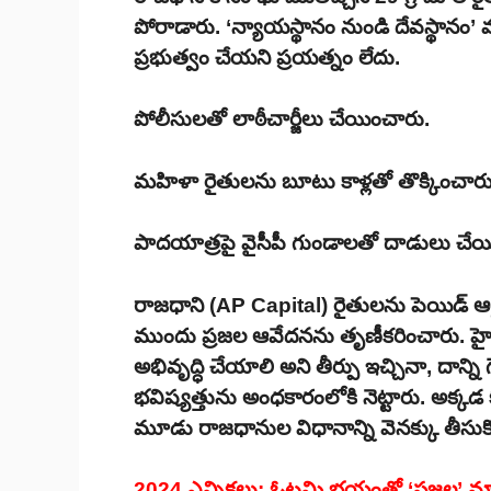
పోరాడారు. ‘న్యాయస్థానం నుండి దేవస్థానం’
ప్రభుత్వం చేయని ప్రయత్నం లేదు.
పోలీసులతో లాఠీచార్జీలు చేయించారు.
మహిళా రైతులను బూటు కాళ్లతో తొక్కించారు
పాదయాత్రపై వైసీపీ గుండాలతో దాడులు చేయ
రాజధాని (AP Capital) రైతులను పెయిడ్ ఆర్
ముందు ప్రజల ఆవేదనను తృణీకరించారు. హైక
అభివృద్ధి చేయాలి అని తీర్పు ఇచ్చినా, దాన్ని గౌర
భవిష్యత్తును అంధకారంలోకి నెట్టారు. అక్
మూడు రాజధానుల విధానాన్ని వెనక్కు తీసుకోవ
2024 ఎన్నికలు: ఓటమి భయంతో ‘సజ్జల