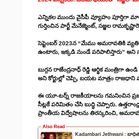
ఎన్నికల ముందు వైసీపీ వ్యూహం పూర్తిగా మార
గుర్తించిన పార్టీ మేనేజ్మెంట్, సజ్జల రామకృష్ణారె
సెప్టెంబర్ 2023న “మేము అమరావతికి వ్యతిర
ఉంటారు, ఇక్కడి నుండే పరిపాలిస్తారు” అని సజ్
బుగ్గన రాజేంద్రనాధ్ రెడ్డి ఆర్థిక మంత్రిగా 
అని కోర్టుల్లో చెప్పి, బయట మాత్రం రాజధాని
ఈ యూ-టర్న్ రాజకీయాలను గమనించిన ప్రజలు
సీట్లకే పరిమితం చేసి బుద్ధి చెప్పారు. ఉత్త
ప్రాంతీయ విద్వేషాలను తిరస్కరించి, అమరావతి
Kadambari Jethwani : బాధితురా