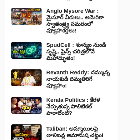
Anglo Mysore War :
మైసూర్ వీరులు.. అమెరికా
స్వాతంత్ర్య సమరంలో
వ్యూహకర్తలు!
SpudCell : శూన్యం నుండి
సృష్టి.. సైన్స్ చరిత్రలోనే
మహాద్భుతం!
Revanth Reddy: దమ్మున్న
నాయకుడి దిమ్మతిరిగే
వ్యూహం!
Kerala Politics : కేరళ
నేర్పుతున్న పొలిటికల్
పాఠాలేంటి?
Taliban: అమ్మాయిలపై
తాలిబన్ల అమానుష చట్టం!