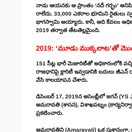
నాడు ఆయనకు ఆ ప్రాంతం ‘నదీ గర్భం’ అనిపి
రాలేదు. 33,000 ఎకరాల భూమిని రైతులు స
భాగస్వామి అయ్యారు. కానీ, అది కేవలం అధికా
2019 తర్వాత తేటతెల్లమైంది.
2019: ‘మూడు ముక్కలాట’తో మొ
151 సీట్ల భారీ మెజారిటీతో అధికారంలోకి 
రాజధానిపై క్లారిటీ ఇవ్వడానికి బదులు జీఎన్ ర
వేసి కాలయాపన చేశారు.
డిసెంబర్ 17, 2019న అసెంబ్లీలో జగన్ (Y
అమరావతి (శాసన), విశాఖపట్నం (కార్యనిర
ప్రకటించారు.
అమరావతిని (Amaravati) ఒక స్మశానంగా, ఒక క