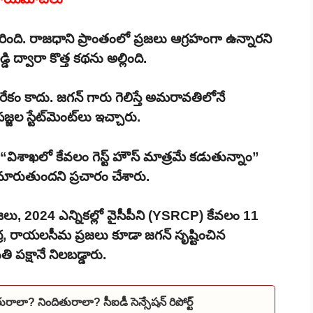
ింది. రాజధాని ప్రాంతంలో ప్రజలు ఆగ్రహంగా ఉన్నారని
డ్డి ద్వారా కొత్త కథను అల్లింది.
ేకం కాదు. జగన్ గారు గెలిస్తే అమరావతిలోనే
జల స్టేట్‌మెంట్‌లు ఇచ్చారు.
ఉండి “విశాఖలో కేవలం గెస్ట్ హౌస్ మాత్రమే కడుతున్నాం”
 మారుతుందని ప్రచారం చేశారు.
, 2024 ఎన్నికల్లో వైసీపీని (YSRCP) కేవలం 11
రాంధ్ర, రాయలసీమ ప్రజలు కూడా జగన్ సృష్టించిన
 పక్షానే నిలబడ్డారు.
లా? నిందితురాలా? సీఐడీ సెన్సేషన్ రిపోర్ట్