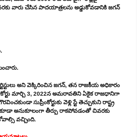
 వరకు వారు చేసిన పాదయాత్రలను అడ్డుకోవడానికి జగన్
.
ించారు.
టిస్టులు అని వెక్కిరించిన జగన్, తన రాజకీయ అధికారం
ోర్టు మార్చి 3, 2022న అమరావతిని ఏకైక రాజధానిగా
వించకుండా సుప్రీంకోర్టుకు వెళ్లి స్టే తెచ్చుకుని రాష్ట్ర
కడ కూడా అనుకూలంగా తీర్పు రాకపోవడంతో చివరకు
ాల్సి వచ్చింది.
’ మాయమాటలు