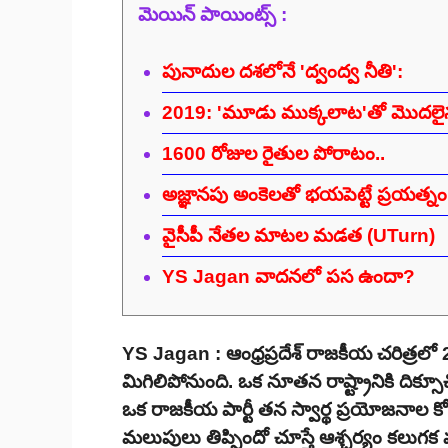
మెయిన్ పాయింట్స్ :
పునాదుల దశలోనే 'ద్వంద్వ నీతి':
2019: 'మూడు ముక్కలాట'తో మొదలై
1600 రోజుల రైతుల పోరాటం..
అజ్ఞానపు అంకెలతో భయపెట్టే ప్రయత్నం
వైసీపీ నేతల మాటల మడత (UTurn)
YS Jagan వాదనలో పస ఉందా?
YS Jagan : ఆంధ్రప్రదేశ్ రాజకీయ చరిత్ర
మిగిలిపోనుంది. ఒక నూతన రాష్ట్రానికి దిక్స
ఒక రాజకీయ పార్టీ తన స్వార్థ ప్రయోజనాల 
మలుపులు తిప్పిందో చూస్తే ఆశ్చర్యం కలుగక 