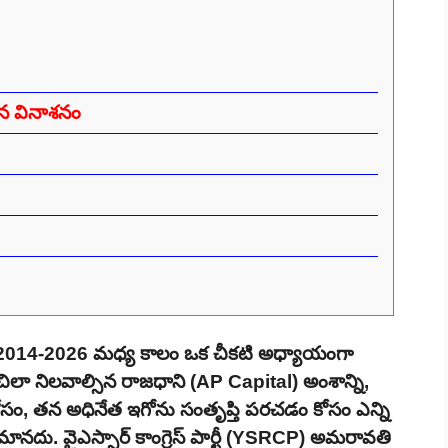
న వినాశనం
లో 2014-2026 మధ్య కాలం ఒక చీకటి అధ్యాయంగా
ూచిలా నిలవాల్సిన రాజధాని (AP Capital) అంశాన్ని,
కోసం, తన అధినేత ఇగోను సంతృప్తి పరచడం కోసం ఎన్ని
మానదు. వైఎస్సార్ కాంగ్రెస్ పార్టీ (YSRCP) అమరావతి