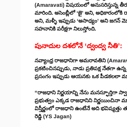
(Amaravati) విషయంలో అనుసరిస్తున్న తీ
మారింది. అసెంబ్లీలో ‘జై’ అని, అధికారంలోక
అని, మళ్ళీ ఇప్పుడు ‘అసాధ్యం’ అని జగన్ మ
సహనానికి పరీక్షగా నిలుస్తోంది.
పునాదుల దశలోనే ‘ద్వంద్వ నీతి’:
నవ్యాంధ్ర రాజధానిగా అమరావతిని (Amaravat
ప్రకటించినప్పుడు, నాడు ప్రతిపక్ష నేతగా ఉన్
ప్రసంగం ఇప్పుడు ఆయనకు ఒక పీడకలలా మా
“రాజధాని నిర్ణయాన్ని నేను మనస్ఫూర్తిగా స్వ
ప్రభుత్వం ఎక్కడ రాజధానిని నిర్ణయించినా 
విస్తీర్ణంలో రాజధాని ఉంటేనే అది భవిష్య
రెడ్డి (YS Jagan)