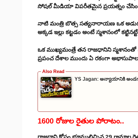
సోషల్ మీడియా విపరీతమైన ప్రయత్నం చేసింద
నాటి మంత్రి బొత్స సత్యనారాయణ ఒక అడు
అక్కడ ఇల్లు కట్టడం అంటే స్మశానంలో కట్టినట్
ఒక ముఖ్యమంత్రే తన రాజధానిని స్మశానంతో పోల
ప్రపంచ దేశాల ముందు ఏ రకంగా అభాసుపాలు
YS Jagan: అన్యాయానికి అండ
1600 రోజుల రైతుల పోరాటం..
రాజధాని కోసం భూములిచ్చిన 29 గ్రామాల రై