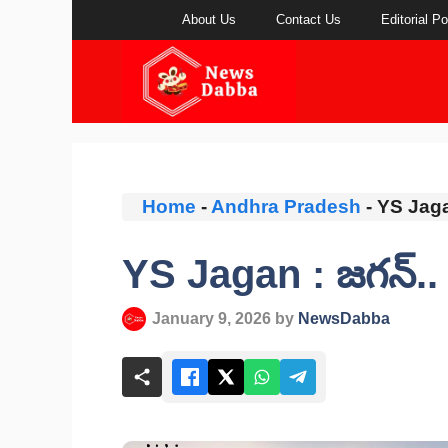
Skip
About Us
Contact Us
Editorial Po
to
content
Home
-
Andhra Pradesh
-
YS Jaga
YS Jagan : జగన్..
January 9, 2026
by
NewsDabba