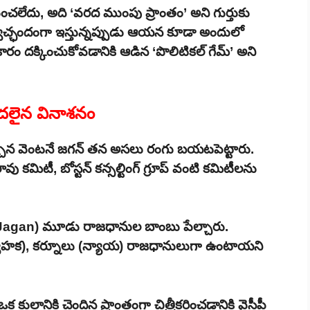
ంచలేదు, అది ‘వరద ముంపు ప్రాంతం’ అని గుర్తుకు
్వచ్ఛందంగా ఇస్తున్నప్పుడు ఆయన కూడా అందులో
రం దక్కించుకోవడానికి ఆడిన ‘పొలిటికల్ గేమ్’ అని
దలైన వినాశనం
వచ్చిన వెంటనే జగన్ తన అసలు రంగు బయటపెట్టారు.
ావు కమిటీ, బోస్టన్ కన్సల్టింగ్ గ్రూప్ వంటి కమిటీలను
S Jagan) మూడు రాజధానుల బాంబు పేల్చారు.
్వాహక), కర్నూలు (న్యాయ) రాజధానులుగా ఉంటాయని
ులానికి చెందిన ప్రాంతంగా చిత్రీకరించడానికి వైసీపీ