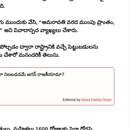
ి.
గు ముందుకు వేసి, “అమరావతి వరద ముంపు ప్రాంతం,
టే” అని వివాదాస్పద వ్యాఖ్యలు చేశారు.
్చడం ద్వారా రాష్ట్రానికి వచ్చే పెట్టుబడులను
 చేశారో మనందరికీ తెలుసు.
గా నిలబడడమే జగన్ రాజకీయామా?
Editorial by
News Dabba Team
తులు, మహిళలు 1600 రోజులకు పైగా రోడ్లపై