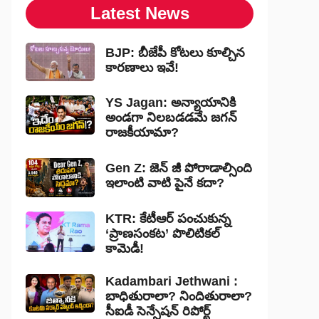
Latest News
BJP: బీజేపీ కోటలు కూల్చిన
కారణాలు ఇవే!
YS Jagan: అన్యాయానికి
అండగా నిలబడడమే జగన్
రాజకీయామా?
Gen Z: జెన్ జీ పోరాడాల్సింది
ఇలాంటి వాటి పైనే కదా?
KTR: కేటీఆర్ పంచుకున్న
‘ప్రాణసంకట’ పొలిటికల్
కామెడీ!
Kadambari Jethwani :
బాధితురాలా? నిందితురాలా?
సీఐడీ సెన్సేషన్ రిపోర్ట్