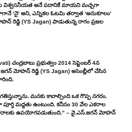
రు విశ్వసనీయత అనే పదానికే మాయని మచ్చగా
ి రాగానే ‘నై’ అని, ఎన్నికల ఓటమి తర్వాత ‘అనుకూలం’
ోహన్ రెడ్డి (YS Jagan) పాడుతున్న రాగం ప్రజల
i) చంద్రబాబు ప్రభుత్వం 2014 సెప్టెంబర్ 4న
న జగన్ మోహన్ రెడ్డి (YS Jagan) అసెంబ్లీలో చేసిన
రింది.
ాగతిస్తున్నాను. మనకు కావాల్సింది ఒక గొప్ప నగరం.
మా పూర్తి మద్దతు ఉంటుంది. కనీసం 30 వేల ఎకరాల
త్తు తరాలకు ఉపయోగపడుతుంది.” – వై.ఎస్.జగన్ మోహన్