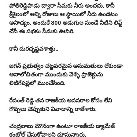
పోతిరెడ్డిపాడు ద్వారా సీమకు నీరు అందదు. కానీ
శ్రీశైలంలో అన్ని రోజులు ఆ స్థాయిలో నీరు ఉండటం
అసాధ్యం. అందుకే 800 అడుగుల నుండే నీటిని లిఫ్ట్
చేసే ఈ పథకం సీమకు ఊపిరి.
కానీ దురదృష్టవశాత్తు..
జగన్ ప్రభుత్వం చట్టపరమైన అనుమతులు లేకుండా
అనాలోచితంగా ముందుకు వెళ్ళి ప్రాజెక్టును
లిటిగేషన్లలో ముంచేసింది.
రేవంత్ రెడ్డి తన రాజకీయ అవసరాల కోసం లేని
గొప్పలు చెప్పుకుని వివాదాన్ని రాజేశారు.
చంద్రబాబు మౌనంగా ఉంటూ రాజకీయ డ్యామేజ్
కంట్రోల్ చేసుకోవాలని చూస్తున్నారు.