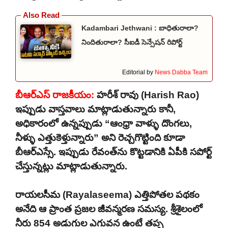
Kadambari Jethwani : బాధితురాలా?
నిందితురాలా? సీఐడీ సెన్సేషన్ రిపోర్ట్
Editorial by
News Dabba Team
బీఆర్ఎస్ రాజకీయం:
హరీశ్ రావు (Harish Rao)
ఇప్పుడు వాస్తవాలు మాట్లాడుతున్నారు కానీ,
అధికారంలో ఉన్నప్పుడు “ఆంధ్రా వాళ్ళు దొంగలు,
నీళ్ళు ఎత్తుకెళ్తున్నారు” అని రెచ్చగొట్టింది కూడా
బీఆర్ఎస్సే. ఇప్పుడు రేవంత్‌ను కొట్టడానికి ఏపీకి సపోర్ట్
చేస్తున్నట్లు మాట్లాడుతున్నారు.
రాయలసీమ (Rayalaseema) ఎత్తిపోతల పథకం
అనేది ఆ ప్రాంత ప్రజల జీవన్మరణ సమస్య. శ్రీశైలంలో
నీరు 854 అడుగుల ఎగువన ఉంటే తప్ప