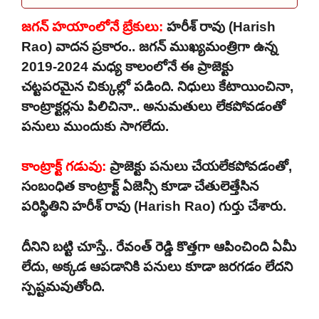
జగన్ హయాంలోనే బ్రేకులు:
హరీశ్ రావు (Harish
Rao) వాదన ప్రకారం.. జగన్ ముఖ్యమంత్రిగా ఉన్న
2019-2024 మధ్య కాలంలోనే ఈ ప్రాజెక్టు
చట్టపరమైన చిక్కుల్లో పడింది. నిధులు కేటాయించినా,
కాంట్రాక్టర్లను పిలిచినా.. అనుమతులు లేకపోవడంతో
పనులు ముందుకు సాగలేదు.
కాంట్రాక్ట్ గడువు:
ప్రాజెక్టు పనులు చేయలేకపోవడంతో,
సంబంధిత కాంట్రాక్ట్ ఏజెన్సీ కూడా చేతులెత్తేసిన
పరిస్థితిని హరీశ్ రావు (Harish Rao) గుర్తు చేశారు.
దీనిని బట్టి చూస్తే.. రేవంత్ రెడ్డి కొత్తగా ఆపించింది ఏమీ
లేదు, అక్కడ ఆపడానికి పనులు కూడా జరగడం లేదని
స్పష్టమవుతోంది.