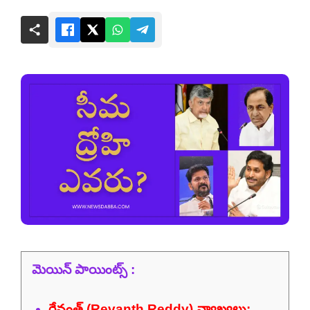
మెయిన్ పాయింట్స్ :
రేవంత్ (Revanth Reddy) వ్యాఖ్యలు: