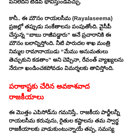
పనిలేదని టీడీపీ భావిస్తుండవచ్చు.
కానీ.. ఈ మౌనం రాయలసీమ (Rayalaseema)
ప్రజల్లో తప్పుడు సంకేతాలను పంపుతోంది. వైసీపీ
చేస్తున్న “బాబు రాజీపడ్డారు” అనే ప్రచారానికి ఈ
మౌనం బలాన్నిస్తోంది. నీటి పారుదల శాఖ మంత్రి
నిమ్మల రామానాయుడు “మేము అనుమతులు
తెచ్చుకుని కడతాం” అని చెప్పినా, రేవంత్ వ్యాఖ్యలను
నేరుగా ఖండించకపోవడం విమర్శలకు తావిస్తోంది.
పరాకాష్టకు చేరిన అవకాశవాద
రాజకీయాలు
ఈ మొత్తం ఎపిసోడ్‌ను గమనిస్తే.. రాజకీయ పార్టీలన్నీ
రాయలసీమ కరువును, రైతుల కష్టాలను తమ స్వార్థ
రాజకీయాలకు వాడుకుంటున్నాయే తప్ప, సమస్య