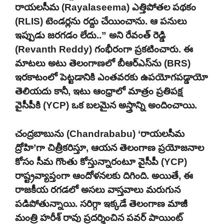
రాయలసీమ (Rayalaseema) ఎత్తిపోతల పథకం
(RLIS) టెండర్లను రద్దు చేయించాను. ఆ పనులు
ఇప్పుడు జరగడం లేదు..” అని రేవంత్ రెడ్డి
(Revanth Reddy) గంభీరంగా ప్రకటించారు. ఈ
మాటలు అటు తెలంగాణలో బీఆర్ఎస్‌ను (BRS)
ఇరకాటంలో పెట్టడానికి ఎంతవరకు ఉపయోగపడ్డాయో
తెలియదు కానీ, ఇటు ఆంధ్రాలో మాత్రం ప్రతిపక్ష
వైసీపీకి (YCP) ఒక బలమైన అస్త్రాన్ని అందించాయి.
చంద్రబాబును (Chandrababu) ‘రాయలసీమ
ద్రోహి’గా చిత్రీకరిస్తూ, ఆయన తెలంగాణ ప్రయోజనాల
కోసం సీమ గొంతు కోస్తున్నారంటూ వైసీపీ (YCP)
రాష్ట్రవ్యాప్తంగా ఆందోళనలకు దిగింది. అయితే, ఈ
రాజకీయ రగడలో అసలు వాస్తవాలు మరుగున
పడిపోతున్నాయి. సరిగ్గా ఇక్కడే తెలంగాణ మాజీ
మంత్రి హరీశ్ రావు ప్రదర్శించిన పవర్ పాయింట్