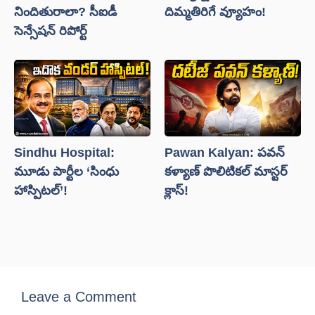
నిందితురాలా? సీఐడీ
దిమ్మతిరిగే వ్యూహం!
సెన్సేషన్ రిపోర్ట్
Sindhu Hospital:
Pawan Kalyan: పవన్
మూడు పార్టీల ‘సింధు
కళ్యాణ్ పొలిటికల్ మాస్టర్
హాస్పిటల్’!
క్లాస్!
Leave a Comment