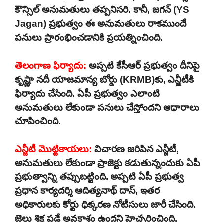
కౌన్సిల్ అనుమతులు తప్పనిసరి. కానీ, జగన్ (YS
Jagan) ప్రభుత్వం ఈ అనుమతులు రాకముందే
పనులు ప్రారంభించడానికి ప్రయత్నించింది.
తెలంగాణ ఫిర్యాదు:
అప్పటి కేసీఆర్ ప్రభుత్వం దీనిపై
కృష్ణా నదీ యాజమాన్య బోర్డు (KRMB)కు, ఎన్జీటీకి
ఫిర్యాదు చేసింది. ఏపీ ప్రభుత్వం ఎలాంటి
అనుమతులు లేకుండా పనులు చేస్తోందని ఆధారాలు
చూపించింది.
ఎన్జీటీ మొట్టికాయలు:
విచారణ జరిపిన ఎన్జీటీ,
అనుమతులు లేకుండా ప్రాజెక్టు కడుతున్నందుకు ఏపీ
ప్రభుత్వాన్ని తప్పుబట్టింది. అప్పటి ఏపీ ప్రభుత్వ
ప్రధాన కార్యదర్శి ఆదిత్యనాథ్ దాస్, ఇతర
అధికారులకు కోర్టు ధిక్కరణ నోటీసులు జారీ చేసింది.
జైలు శిక్ష పడే అవకాశం ఉందని హెచ్చరించింది.