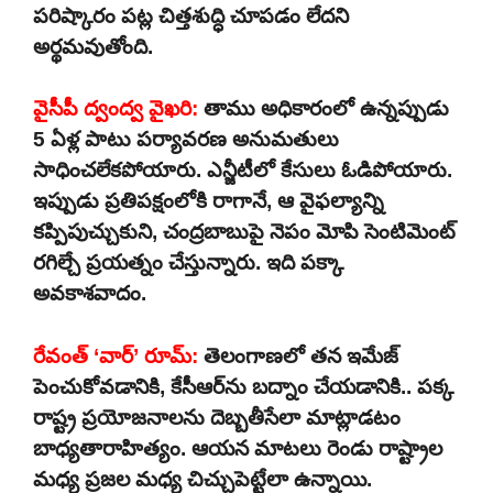
పరిష్కారం పట్ల చిత్తశుద్ధి చూపడం లేదని
అర్థమవుతోంది.
వైసీపీ ద్వంద్వ వైఖరి:
తాము అధికారంలో ఉన్నప్పుడు
5 ఏళ్ల పాటు పర్యావరణ అనుమతులు
సాధించలేకపోయారు. ఎన్జీటీలో కేసులు ఓడిపోయారు.
ఇప్పుడు ప్రతిపక్షంలోకి రాగానే, ఆ వైఫల్యాన్ని
కప్పిపుచ్చుకుని, చంద్రబాబుపై నెపం మోపి సెంటిమెంట్
రగిల్చే ప్రయత్నం చేస్తున్నారు. ఇది పక్కా
అవకాశవాదం.
రేవంత్ ‘వార్’ రూమ్:
తెలంగాణలో తన ఇమేజ్
పెంచుకోవడానికి, కేసీఆర్‌ను బద్నాం చేయడానికి.. పక్క
రాష్ట్ర ప్రయోజనాలను దెబ్బతీసేలా మాట్లాడటం
బాధ్యతారాహిత్యం. ఆయన మాటలు రెండు రాష్ట్రాల
మధ్య ప్రజల మధ్య చిచ్చుపెట్టేలా ఉన్నాయి.