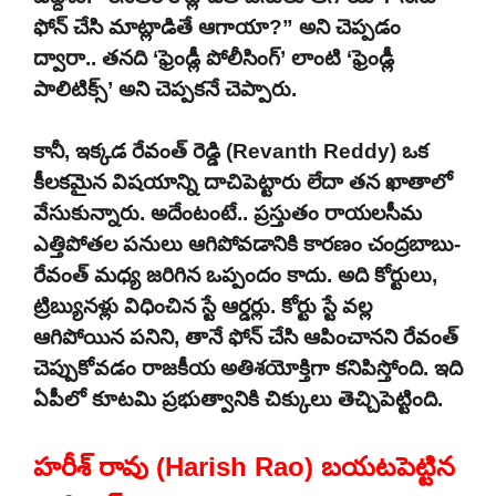
ఫోన్ చేసి మాట్లాడితే ఆగాయా?” అని చెప్పడం
ద్వారా.. తనది ‘ఫ్రెండ్లీ పోలీసింగ్’ లాంటి ‘ఫ్రెండ్లీ
పాలిటిక్స్’ అని చెప్పకనే చెప్పారు.
కానీ, ఇక్కడ రేవంత్ రెడ్డి (Revanth Reddy) ఒక
కీలకమైన విషయాన్ని దాచిపెట్టారు లేదా తన ఖాతాలో
వేసుకున్నారు. అదేంటంటే.. ప్రస్తుతం రాయలసీమ
ఎత్తిపోతల పనులు ఆగిపోవడానికి కారణం చంద్రబాబు-
రేవంత్ మధ్య జరిగిన ఒప్పందం కాదు. అది కోర్టులు,
ట్రిబ్యునళ్లు విధించిన స్టే ఆర్డర్లు. కోర్టు స్టే వల్ల
ఆగిపోయిన పనిని, తానే ఫోన్ చేసి ఆపించానని రేవంత్
చెప్పుకోవడం రాజకీయ అతిశయోక్తిగా కనిపిస్తోంది. ఇది
ఏపీలో కూటమి ప్రభుత్వానికి చిక్కులు తెచ్చిపెట్టింది.
హరీశ్ రావు (Harish Rao) బయటపెట్టిన