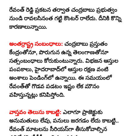
రేవంత్ రెడ్డి ప్రకటన తర్వాత చంద్రబాబు ప్రభుత్వం
నుండి రావలసినంత గట్టి కౌంటర్ రాలేదు. దీనికి కొన్ని
కారణాలున్నాయి.
అంతర్రాష్ట్ర సంబంధాలు:
చంద్రబాబు ప్రస్తుతం
కేంద్రంతోనూ, పొరుగున ఉన్న తెలంగాణతోనూ
సత్సంబంధాలు కోరుకుంటున్నారు. విభజన ఆస్తుల
పంపకాలు, హైదరాబాద్‌లో ఆస్తుల రక్షణ వంటి
అంశాలు పెండింగ్‌లో ఉన్నాయి. ఈ సమయంలో
రేవంత్‌తో గొడవ పడటం ఇష్టం లేక మౌనం
వహిస్తున్నట్లు కనిపిస్తోంది.
వాస్తవం తెలుసు కాబట్టి:
ఎలాగూ ప్రాజెక్టుకు
అనుమతులు లేవు, పనులు జరగడం లేదు కాబట్టి..
రేవంత్ మాటలను సీరియస్‌గా తీసుకోవాల్సిన