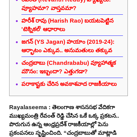
వ్యూహమా? వాస్తవమా?
హరీశ్ రావు (Harish Rao) బయటపెట్టిన
'టెక్నికల్' ఆధారాలు
జగన్ (YS Jagan) హయాం (2019-24):
ఆర్భాటం ఎక్కువ.. అనుమతులు తక్కువ
చంద్రబాబు (Chandrababu) వ్యూహాత్మక
మౌనం: ఇబ్బందా? ఎత్తుగడా?
పరాకాష్టకు చేరిన అవకాశవాద రాజకీయాలు
Rayalaseema : తెలంగాణ శాసనసభ వేదికగా
ముఖ్యమంత్రి రేవంత్ రెడ్డి చేసిన ఒకే ఒక్క ప్రకటన..
పొరుగున ఉన్న ఆంధ్రప్రదేశ్‌ రాజకీయాల్లో పెను
ప్రకంపనలు సృష్టించింది. “చంద్రబాబుతో మాట్లాడి