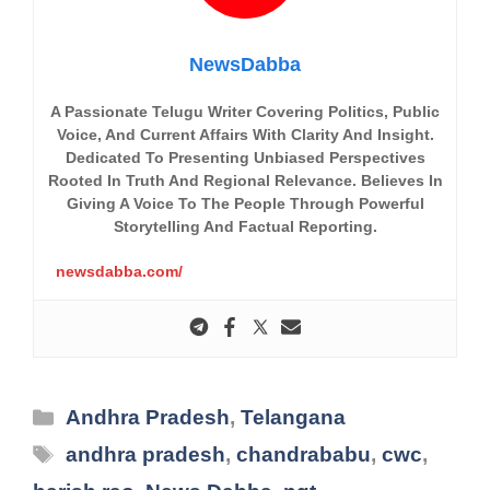
NewsDabba
A Passionate Telugu Writer Covering Politics, Public
Voice, And Current Affairs With Clarity And Insight.
Dedicated To Presenting Unbiased Perspectives
Rooted In Truth And Regional Relevance. Believes In
Giving A Voice To The People Through Powerful
Storytelling And Factual Reporting.
newsdabba.com/
Categories
Andhra Pradesh
,
Telangana
Tags
andhra pradesh
,
chandrababu
,
cwc
,