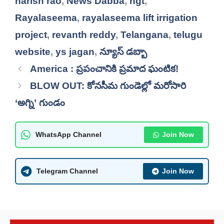
harish rao
,
News Dabba
,
ngt
,
Rayalaseema
,
rayalaseema lift irrigation
project
,
revanth reddy
,
Telangana
,
telugu
website
,
ys jagan
,
న్యూస్ డబ్బా
America : ప్రపంచానికి ప్రమాద ఘంటిక!
BLOW OUT: కోనసీమ గుండెల్లో మరోసారి
‘అగ్ని’ గుండం
WhatsApp Channel
Join Now
Telegram Channel
Join Now