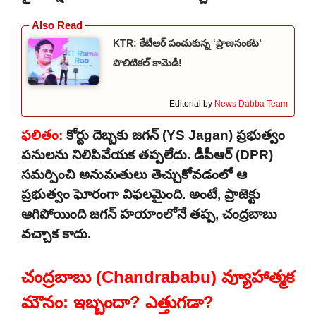
KTR: కేటీఆర్ పంచుకున్న ‘ప్రాణసంకట’
పొలిటికల్ కామెడీ!
Editorial by
News Dabba Team
ఫలితం:
కోర్టు దెబ్బకు జగన్ (YS Jagan) ప్రభుత్వం
పనులను నిలిపివేయక తప్పలేదు. డీపీఆర్ (DPR)
సమర్పించి అనుమతులు తెచ్చుకోవడంలో ఆ
ప్రభుత్వం ఘోరంగా విఫలమైంది. అంటే, ప్రాజెక్టు
ఆగిపోయింది జగన్ హయాంలోనే తప్ప, చంద్రబాబు
వచ్చాక కాదు.
చంద్రబాబు (Chandrababu) వ్యూహాత్మక
మౌనం: ఇబ్బందా? ఎత్తుగడా?