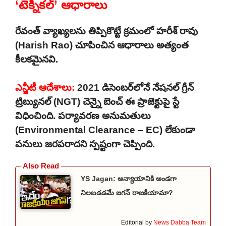
‘టెక్నికల్’ ఆధారాలు
రేవంత్ వ్యాఖ్యలను తిప్పికొట్టే క్రమంలో హరీశ్ రావు
(Harish Rao) చూపించిన ఆధారాలు అత్యంత
కీలకమైనవి.
ఎన్జీటీ ఆదేశాలు:
2021 డిసెంబర్‌లోనే నేషనల్ గ్రీన్
ట్రిబ్యునల్ (NGT) చెన్నై బెంచ్ ఈ ప్రాజెక్టుపై స్టే
విధించింది. పర్యావరణ అనుమతులు
(Environmental Clearance – EC) లేకుండా
పనులు జరపరాదని స్పష్టంగా చెప్పింది.
YS Jagan: అన్యాయానికి అండగా
నిలబడడమే జగన్ రాజకీయామా?
Editorial by
News Dabba Team