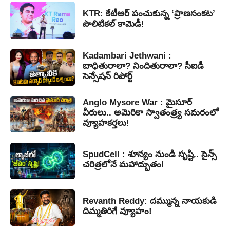
KTR: కేటీఆర్ పంచుకున్న ‘ప్రాణసంకట’
పొలిటికల్ కామెడీ!
Kadambari Jethwani :
బాధితురాలా? నిందితురాలా? సీఐడీ
సెన్సేషన్ రిపోర్ట్
Anglo Mysore War : మైసూర్
వీరులు.. అమెరికా స్వాతంత్ర్య సమరంలో
వ్యూహకర్తలు!
SpudCell : శూన్యం నుండి సృష్టి.. సైన్స్
చరిత్రలోనే మహాద్భుతం!
Revanth Reddy: దమ్మున్న నాయకుడి
దిమ్మతిరిగే వ్యూహం!