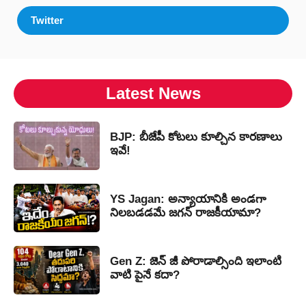
Twitter
Latest News
BJP: బీజేపీ కోటలు కూల్చిన కారణాలు
ఇవే!
YS Jagan: అన్యాయానికి అండగా
నిలబడడమే జగన్ రాజకీయామా?
Gen Z: జెన్ జీ పోరాడాల్సింది ఇలాంటి
వాటి పైనే కదా?