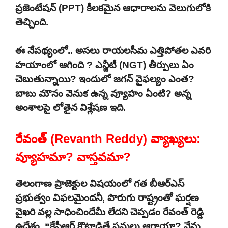
ప్రజెంటేషన్ (PPT) కీలకమైన ఆధారాలను వెలుగులోకి
తెచ్చింది.
ఈ నేపథ్యంలో.. అసలు రాయలసీమ ఎత్తిపోతల ఎవరి
హయాంలో ఆగింది ? ఎన్జీటీ (NGT) తీర్పులు ఏం
చెబుతున్నాయి? ఇందులో జగన్ వైఫల్యం ఎంత?
బాబు మౌనం వెనుక ఉన్న వ్యూహం ఏంటి? అన్న
అంశాలపై లోతైన విశ్లేషణ ఇది.
రేవంత్ (Revanth Reddy) వ్యాఖ్యలు:
వ్యూహమా? వాస్తవమా?
తెలంగాణ ప్రాజెక్టుల విషయంలో గత బీఆర్ఎస్
ప్రభుత్వం విఫలమైందనీ, పొరుగు రాష్ట్రంతో ఘర్షణ
వైఖరి వల్ల సాధించిందేమీ లేదని చెప్పడం రేవంత్ రెడ్డి
ఉద్దేశం. “కేసీఆర్ కొట్లాడితే పనులు ఆగాయా? నేను