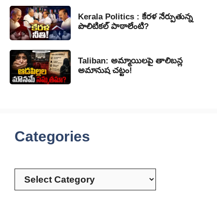
Kerala Politics : కేరళ నేర్పుతున్న
పొలిటికల్ పాఠాలేంటి?
Taliban: అమ్మాయిలపై తాలిబన్ల
అమానుష చట్టం!
Categories
Categories