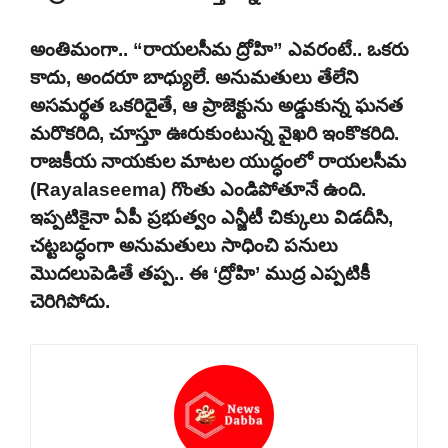
అంతిమంగా.. “రాయలసీమ ద్రోహి” ఎవరంటే.. ఒకరు
కాదు, అందరూ బాధ్యులే. అనుమతులు తేలేని
అసమర్థత ఒకరిదైతే, ఆ ప్రాజెక్టును అడ్డుకున్న ఘనత
మరొకరిది, చూస్తూ ఊరుకుంటున్న వైఖరి ఇంకొకరిది.
రాజకీయ నాయకుల మాటల యుద్ధంలో రాయలసీమ
(Rayalaseema) గొంతు ఎండిపోతూనే ఉంది.
ఇప్పటికైనా ఏపీ ప్రభుత్వం ఎన్జీటీ చిక్కులు విడదీసి,
చట్టబద్ధంగా అనుమతులు సాధించి పనులు
మొదలుపెడితే తప్ప.. ఈ ‘ద్రోహి’ ముద్ర ఎప్పటికీ
చెరిగిపోదు.