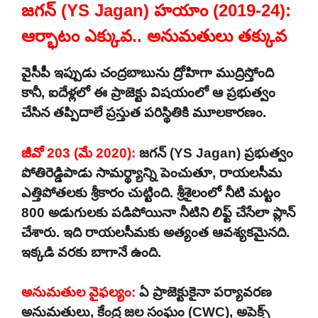
జగన్ (YS Jagan) హయాం (2019-24):
ఆర్భాటం ఎక్కువ.. అనుమతులు తక్కువ
వైసీపీ ఇప్పుడు చంద్రబాబును ద్రోహిగా ముద్రిస్తోంది
కానీ, ఐదేళ్లలో ఈ ప్రాజెక్టు విషయంలో ఆ ప్రభుత్వం
చేసిన తప్పిదాలే ప్రస్తుత పరిస్థితికి మూలకారణం.
జీవో 203 (మే 2020):
జగన్ (YS Jagan) ప్రభుత్వం
పోతిరెడ్డిపాడు సామర్థ్యాన్ని పెంచుతూ, రాయలసీమ
ఎత్తిపోతలకు శ్రీకారం చుట్టింది. శ్రీశైలంలో నీటి మట్టం
800 అడుగులకు పడిపోయినా నీటిని లిఫ్ట్ చేసేలా ప్లాన్
చేశారు. ఇది రాయలసీమకు అత్యంత ఆవశ్యకమైనది.
ఇక్కడి వరకు బాగానే ఉంది.
అనుమతుల వైఫల్యం:
ఏ ప్రాజెక్టుకైనా పర్యావరణ
అనుమతులు, కేంద్ర జల సంఘం (CWC), అపెక్స్