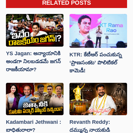
RELATED POSTS
YS Jagan: అన్యాయానికి
KTR: కేటీఆర్ పంచుకున్న
అండగా నిలబడడమే జగన్
‘ప్రాణసంకట’ పొలిటికల్
రాజకీయామా?
కామెడీ!
Kadambari Jethwani :
Revanth Reddy:
బాధితురాలా?
దమ్మున్న నాయకుడి