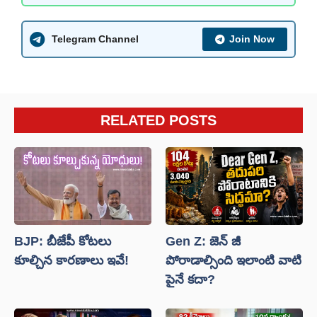
Telegram Channel
Join Now
RELATED POSTS
BJP: బీజేపీ కోటలు
Gen Z: జెన్ జీ
కూల్చిన కారణాలు ఇవే!
పోరాడాల్సింది ఇలాంటి వాటి
పైనే కదా?