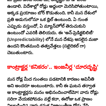
ఉండాలి. విదేశాల్లో రోడ్లు అద్దంలా మెరిసిపోతుంటాయి,
అక్కడ ప్రయాణం బోర్ కొడుతుంది. కానీ మన దేశంలో
ప్రతి అడుగులోనూ ఒక థ్రిల్ ఉంటుంది. ఏ గుంత
ఎప్పుడు వస్తుందో, ఏ మ్యాన్‌హోల్ తెరుచుకుని
ఉంటుందో ఎవరికీ తెలియదు. ఈ ‘అన్-ప్రెడిక్టబిలిటీ’
(Unpredictability) లోనే మన దేశపు అసలైన మజా
ఉందని కొంతమంది తత్వవేత్తలు (సటైరికల్ గా)
చెబుతుంటారు.
కాంట్రాక్టర్ల ‘కనికరం’.. ఇంజనీర్ల ‘దూరదృష్టి’
మన రోడ్ల మీద గుంతలు పడటానికి కారణం అవినీతి
అని అందరూ అంటుంటారు. కానీ ఈ ఘటన తర్వాత
ఆ కాంట్రాక్టర్లను మనం అభినందించాలేమో! వారు రోడ్లు
సరిగా వేయకపోవడం వల్లే కదా, ఈరోజు ఒక ప్రాణం
నిలబడింది? వారు గనుక నిజాయితీగా రోడ్డు వేసి