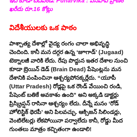
ఇది కూడా చదవండి:
Punarvika : పసిపాప ప్రాణం
ఖరీదు రూ.16 కోట్లు
విదేశీయులకు ఒక పాఠం
పాశ్చాత్య దేశాల్లో వైద్య రంగం చాలా అభివృద్ధి
చెందింది. కానీ మన దగ్గర ఉన్న ‘జూగాడ్’ (Jugaad)
టెక్నాలజీ వారికి లేదు. రేపు పొద్దున ఇతర దేశాల నుంచి
కూడా బ్రెయిన్ డెడ్ (Brain Dead) పేషెంట్లను మన
దేశానికి పంపించినా ఆశ్చర్యపోనక్కర్లేదు. “యూపీ
(Uttar Pradesh) రోడ్లపై ఒక రౌండ్ వేయించి రండి,
పేషెంట్ బతికే అవకాశం ఉంది” అని అక్కడి డాక్టర్లు
ప్రిస్క్రిప్షన్ రాసినా ఆశ్చర్యం లేదు. దీన్నే మనం ‘రోడ్
హోలిస్టిక్ థెరపీ’ అని పిలవచ్చు. ఆక్సిజన్ సిలిండర్లు,
వెంటిలేటర్లు లేకపోయినా పర్వాలేదు కానీ, రోడ్డు మీద
గుంతలు మాత్రం కచ్చితంగా ఉండాలి!