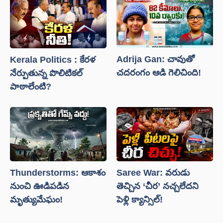
Adrija Gan: చావుతో
Kerala Politics : కేరళ
చదరంగం ఆడి గెలిచింది!
నేర్పుతున్న పొలిటికల్
పాఠాలేంటి?
Thunderstorms: ఆకాశం
Saree War: వరుడు
నుంచి ఊడిపడిన
తెచ్చిన ‘చీర’ నచ్చలేదని
మృత్యుమేఘం!
పెళ్లి క్యాన్సిల్!