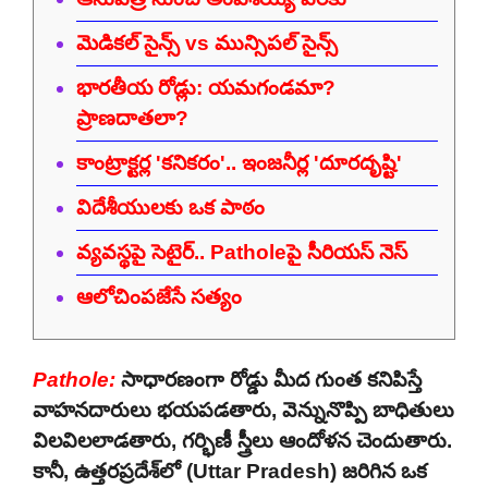
మెడికల్ సైన్స్ vs మున్సిపల్ సైన్స్
భారతీయ రోడ్లు: యమగండమా?
ప్రాణదాతలా?
కాంట్రాక్టర్ల 'కనికరం'.. ఇంజనీర్ల 'దూరదృష్టి'
విదేశీయులకు ఒక పాఠం
వ్యవస్థపై సెటైర్.. Patholeపై సీరియస్ నెస్
ఆలోచింపజేసే సత్యం
Pathole:
సాధారణంగా రోడ్డు మీద గుంత కనిపిస్తే
వాహనదారులు భయపడతారు, వెన్నునొప్పి బాధితులు
విలవిలలాడతారు, గర్భిణీ స్త్రీలు ఆందోళన చెందుతారు.
కానీ, ఉత్తరప్రదేశ్‌లో (Uttar Pradesh) జరిగిన ఒక