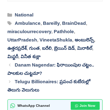
Categories
National
Tags
Ambulance
,
Bareilly
,
BrainDead
,
miraculourrecovery
,
Pathhole
,
UttarPradesh
,
VineetaShukla
,
అంబులెన్స్
,
ఉత్తరప్రదేశ్
,
గుంత
,
బరేలి
,
బ్రెయిన్ డెడ్
,
మిరాకిల్
,
మిస్టరీ
,
వినీత శుక్లా
Danam Nagendar: ఫిరాయింపుల చట్టం..
పాలకుల చుట్టమా?
Telugu Billionaires: ప్రపంచ కుబేరుల్లో
తెలుగు వెలుగులు
WhatsApp Channel
Join Now