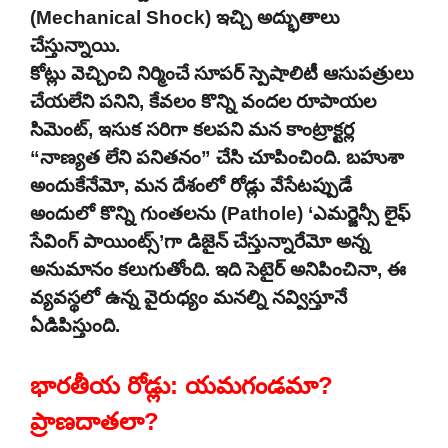
(Mechanical Shock) ఇచ్చి అద్భుతాలు
చేస్తున్నాయి.
కోట్లు వెచ్చించి నిర్మించే సూపర్ స్పెషాలిటీ ఆసుపత్రులు
చేయలేని పనిని, కేవలం కొన్ని వందల రూపాయల
సిమెంట్, ఇసుక సరిగా కలపని మన కాంట్రాక్టర్ల
“నాణ్యత లేని పనితనం” చేసి చూపించింది. బహుశా
అందుకేనేమో, మన దేశంలో రోడ్లు వేసేటప్పుడే
అందులో కొన్ని గుంతలను (Pathole) ‘ఎమర్జెన్సీ లైఫ్
సేవింగ్ పాయింట్స్’గా డిజైన్ చేస్తున్నారేమో అన్న
అనుమానం కలుగుతోంది. ఇది సెటైర్ అనిపించినా, ఈ
వ్యవస్థలో ఉన్న వైరుధ్యం మనల్ని నవ్విస్తూనే
ఏడిపిస్తుంది.
భారతీయ రోడ్లు: యమగండమా?
ప్రాణదాతలా?