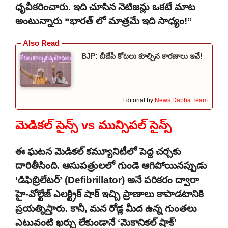
ధృవీకరించారు. ఇది చూసిన నెటిజన్లు ఒకటే మాట
అంటున్నారు “భారత్ లో మాత్రమే ఇది సాధ్యం!”
BJP: బీజేపీ కోటలు కూల్చిన కారణాలు ఇవే!
Editorial by
News Dabba Team
మెడికల్ సైన్స్ vs మున్సిపల్ సైన్స్
ఈ ఘటన మెడికల్ కమ్యూనిటీలో పెద్ద చర్చకు
దారితీసింది. ఆసుపత్రులలో గుండె ఆగిపోయినప్పుడు
‘డిఫిబ్రిలేటర్’ (Defibrillator) అనే పరికరం ద్వారా
హై-వోల్టేజ్ ఎలక్ట్రిక్ షాక్ ఇచ్చి ప్రాణాలు కాపాడటానికి
ప్రయత్నిస్తారు. కానీ, మన రోడ్ల మీద ఉన్న గుంతలు
ఎటువంటి ఖర్చు లేకుండానే ‘మెకానికల్ షాక్’