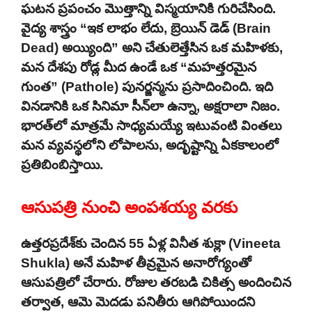
ఘటన ప్రపంచం మొత్తాన్ని విస్మయానికి గురిచేసింది.
వైద్య శాస్త్రం “ఇక లాభం లేదు, బ్రెయిన్ డెడ్ (Brain
Dead) అయ్యింది” అని చేతులెత్తేసిన ఒక మహిళకు,
మన దేశపు రోడ్ల మీద ఉండే ఒక “మహత్తరమైన
గుంత” (Pathole) పునర్జన్మను ప్రసాదించింది. ఇది
వినడానికి ఒక సినిమా సీన్‌లా ఉన్నా, అక్షరాలా నిజం.
భారత్‌లో మాత్రమే సాధ్యమయ్యే ఇటువంటి వింతలు
మన వ్యవస్థలోని లోపాలను, అదృష్టాన్ని ఏకకాలంలో
ప్రతిబింబిస్తాయి.
ఆసుపత్రి నుంచి అంపశయ్య వరకు
ఉత్తరప్రదేశ్‌కు చెందిన 55 ఏళ్ల వినీత శుక్లా (Vineeta
Shukla) అనే మహిళ తీవ్రమైన అనారోగ్యంతో
ఆసుపత్రిలో చేరారు. రోజుల తరబడి చికిత్స అందించిన
తర్వాత, ఆమె మెదడు పనితీరు ఆగిపోయిందని