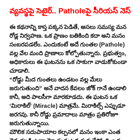
వ్యవస్థపై సెటైర్.. Patholeపై సీరియస్ నెస్
ఈ కథనాన్ని కాస్త పక్కన పెడితే, అసలు సమస్య మన
రోడ్ల నిర్వహణ. ఒక ప్రాణం బతికింది కదా అని మనం
సంబరపడలేం. ఎందుకంటే అదే గుంతల (Pathole)
వల్ల వేల మంది ప్రాణాలు కోల్పోతున్నారు. ప్రభుత్వం,
అధికారులు ఈ ఘటనను ఒక సాకుగా వాడుకోకుండా
చూడాలి.
“రోడ్డు మీద గుంతలు ఉండటం వల్ల మేలు
జరుగుతుంది” అనే వాదన కేవలం జోక్ గానే ఉండాలి
కానీ, అది పాలసీగా మారకూడదు. ఈ ఘటన ఒక
‘మిరాకిల్’ (Miracle) మాత్రమే. మిరాకిల్స్ ఎప్పుడూ
జరగవు. కానీ రోడ్డు ప్రమాదాలు మాత్రం ప్రతిరోజూ
జరుగుతున్నాయి.
మౌలిక సదుపాయాల కల్పనలో మనం ఇంకా ఎంత