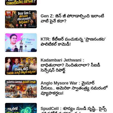
Gen Z: జెన్ జీ పోరాడాల్సింది ఇలాంటి
వాటి పైనే కదా?
KTR: కేటీఆర్ పంచుకున్న ‘ప్రాణసంకట’
పొలిటికల్ కామెడీ!
Kadambari Jethwani :
బాధితురాలా? నిందితురాలా? సీఐడీ
సెన్సేషన్ రిపోర్ట్
Anglo Mysore War : మైసూర్
వీరులు.. అమెరికా స్వాతంత్ర్య సమరంలో
వ్యూహకర్తలు!
SpudCell : శూన్యం నుండి సృష్టి.. సైన్స్