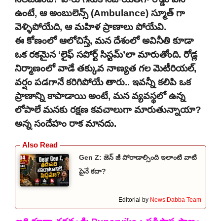
ఉంటే, ఆ అంబులెన్స్ (Ambulance) స్మూత్ గా
వెళ్ళిపోయేది, ఆ మహిళ ప్రాణాలు పోయేవి.
ఈ కోణంలో ఆలోచిస్తే, మన దేశంలో అవినీతి కూడా
ఒక రకమైన ‘లైఫ్ సపోర్ట్ సిస్టమ్’లా మారుతోంది. రోడ్ల
నిర్మాణంలో వాడే తక్కువ నాణ్యత గల మెటీరియల్,
వర్షం పడగానే కరిగిపోయే తారు.. ఇవన్నీ కలిపి ఒక
ప్రాణాన్ని కాపాడాయి అంటే, మన వ్యవస్థలో ఉన్న
లోపాలే మనకు రక్షణ కవచాలుగా మారుతున్నాయా?
అన్న సందేహం రాక మానదు.
Gen Z: జెన్ జీ పోరాడాల్సింది ఇలాంటి వాటి
పైనే కదా?
Editorial by
News Dabba Team