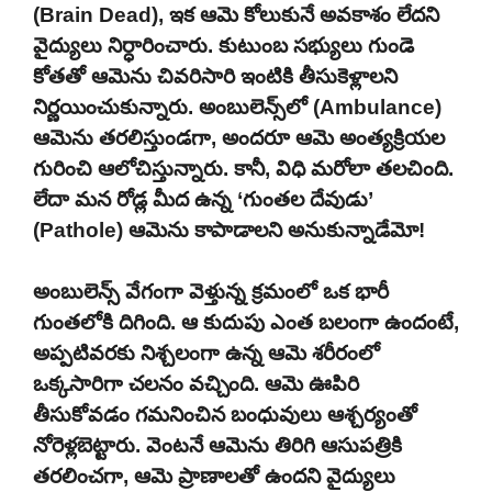
(Brain Dead), ఇక ఆమె కోలుకునే అవకాశం లేదని
వైద్యులు నిర్ధారించారు. కుటుంబ సభ్యులు గుండె
కోతతో ఆమెను చివరిసారి ఇంటికి తీసుకెళ్లాలని
నిర్ణయించుకున్నారు. అంబులెన్స్‌లో (Ambulance)
ఆమెను తరలిస్తుండగా, అందరూ ఆమె అంత్యక్రియల
గురించి ఆలోచిస్తున్నారు. కానీ, విధి మరోలా తలచింది.
లేదా మన రోడ్ల మీద ఉన్న ‘గుంతల దేవుడు’
(Pathole) ఆమెను కాపాడాలని అనుకున్నాడేమో!
అంబులెన్స్ వేగంగా వెళ్తున్న క్రమంలో ఒక భారీ
గుంతలోకి దిగింది. ఆ కుదుపు ఎంత బలంగా ఉందంటే,
అప్పటివరకు నిశ్చలంగా ఉన్న ఆమె శరీరంలో
ఒక్కసారిగా చలనం వచ్చింది. ఆమె ఊపిరి
తీసుకోవడం గమనించిన బంధువులు ఆశ్చర్యంతో
నోరెళ్లబెట్టారు. వెంటనే ఆమెను తిరిగి ఆసుపత్రికి
తరలించగా, ఆమె ప్రాణాలతో ఉందని వైద్యులు