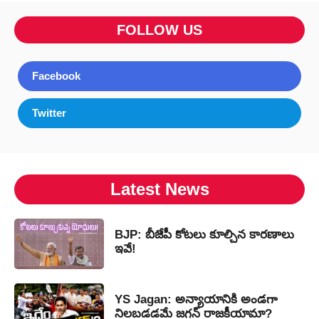
FOLLOW US
Facebook
Twitter
Latest News
BJP: బీజేపీ కోటలు కూల్చిన కారణాలు
ఇవే!
YS Jagan: అన్యాయానికి అండగా
నిలబడడమే జగన్ రాజకీయామా?