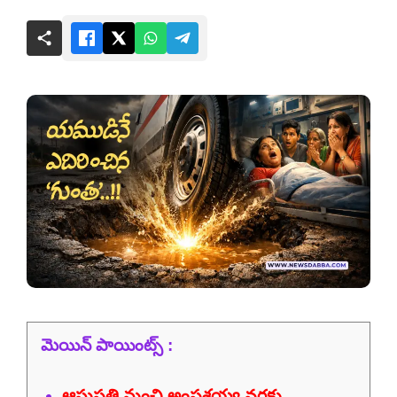
మెయిన్ పాయింట్స్ :
ఆసుపత్రి నుంచి అంపశయ్య వరకు