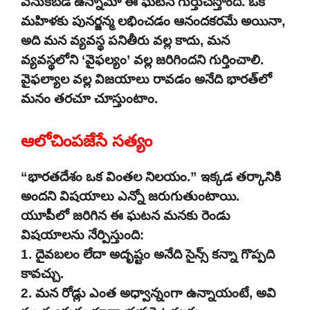
వెనుకబడి ఉన్నామో ఈ ఘటన గుర్తుచేస్తోంది. ఒక
మహిళకు పునర్జన్మ లభించడం ఆనందకరమే అయినా,
అది మన వ్యవస్థ పనితీరు వల్ల కాదు, మన
వ్యవస్థలోని ‘వైఫల్యం’ వల్ల జరిగిందని గుర్తించాలి.
వైఫల్యాల వల్ల విజయాలు రావడం అనేది భారత్‌లో
మనం తరచూ చూస్తుంటాం.
ఆలోచింపజేసే సత్యం
“భారతదేశం ఒక వింతల నిలయం.” ఇక్కడ తర్కానికి
అందని విషయాలు ఎన్నో జరుగుతుంటాయి.
యూపీలో జరిగిన ఈ ఘటన మనకు రెండు
విషయాలను నేర్పిస్తుంది:
1. దైవబలం లేదా అదృష్టం అనేది సైన్స్ కన్నా గొప్పది
కావచ్చు.
2. మన రోడ్లు ఎంత అధ్వాన్నంగా ఉన్నాయంటే, అవి