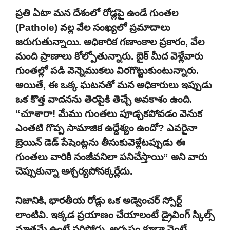
ప్రతి ఏటా మన దేశంలో రోడ్లపై ఉండే గుంతల
(Pathole) వల్ల వేల సంఖ్యలో ప్రమాదాలు
జరుగుతున్నాయి. అధికారిక గణాంకాల ప్రకారం, వేల
మంది ప్రాణాలు కోల్పోతున్నారు. బైక్ మీద వెళ్లేవారు
గుంతల్లో పడి వెన్నెముకలు విరగొట్టుకుంటున్నారు.
అయితే, ఈ ఒక్క ఘటనతో మన అధికారులు ఇప్పుడు
ఒక కొత్త వాదనను తెరపైకి తెచ్చే అవకాశం ఉంది.
“చూశారా! మేము గుంతలు పూడ్చకపోవడం వెనుక
ఎంతటి గొప్ప సామాజిక ఉద్దేశ్యం ఉందో? ఎవరైనా
బ్రెయిన్ డెడ్ పేషెంట్లను తీసుకువెళ్లేటప్పుడు ఈ
గుంతలు వారికి సంజీవనిలా పనిచేస్తాయి” అని వారు
చెప్పుకున్నా ఆశ్చర్యపోనక్కర్లేదు.
నిజానికి, భారతీయ రోడ్లు ఒక అడ్వెంచర్ స్పోర్ట్
లాంటివి. ఇక్కడ ప్రయాణం చేయాలంటే డ్రైవింగ్ స్కిల్స్
మాత్రమే ఉంటే సరిపోదు, అదృష్టం కూడా వెంటే