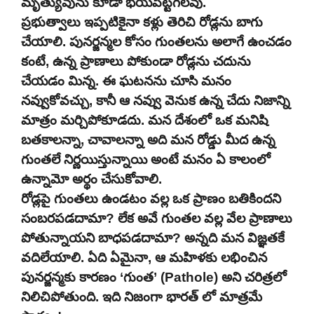
మృత్యువును కూడా భయపెట్టగలవు.
ప్రభుత్వాలు ఇప్పటికైనా కళ్లు తెరిచి రోడ్లను బాగు
చేయాలి. పునర్జన్మల కోసం గుంతలను అలాగే ఉంచడం
కంటే, ఉన్న ప్రాణాలు పోకుండా రోడ్లను చదును
చేయడం మిన్న. ఈ ఘటనను చూసి మనం
నవ్వుకోవచ్చు, కానీ ఆ నవ్వు వెనుక ఉన్న చేదు నిజాన్ని
మాత్రం మర్చిపోకూడదు. మన దేశంలో ఒక మనిషి
బతకాలన్నా, చావాలన్నా అది మన రోడ్డు మీద ఉన్న
గుంతలే నిర్ణయిస్తున్నాయి అంటే మనం ఏ కాలంలో
ఉన్నామో అర్థం చేసుకోవాలి.
రోడ్లపై గుంతలు ఉండటం వల్ల ఒక ప్రాణం బతికిందని
సంబరపడదామా? లేక అవే గుంతల వల్ల వేల ప్రాణాలు
పోతున్నాయని బాధపడదామా? అన్నది మన విజ్ఞతకే
వదిలేయాలి. ఏది ఏమైనా, ఆ మహిళకు లభించిన
పునర్జన్మకు కారణం ‘గుంత’ (Pathole) అని చరిత్రలో
నిలిచిపోతుంది. ఇది నిజంగా భారత్ లో మాత్రమే