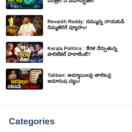
చరిత్రలోనే మహాద్భుతం!
Revanth Reddy: దమ్మున్న నాయకుడి
దిమ్మతిరిగే వ్యూహం!
Kerala Politics : కేరళ నేర్పుతున్న
పొలిటికల్ పాఠాలేంటి?
Taliban: అమ్మాయిలపై తాలిబన్ల
అమానుష చట్టం!
Categories