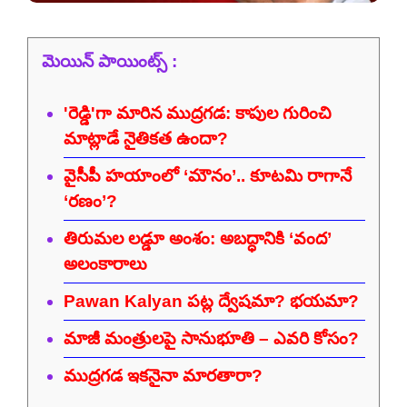
మెయిన్ పాయింట్స్ :
'రెడ్డి'గా మారిన ముద్రగడ: కాపుల గురించి
మాట్లాడే నైతికత ఉందా?
వైసీపీ హయాంలో ‘మౌనం’.. కూటమి రాగానే
‘రణం’?
తిరుమల లడ్డూ అంశం: అబద్ధానికి ‘వంద’
అలంకారాలు
Pawan Kalyan పట్ల ద్వేషమా? భయమా?
మాజీ మంత్రులపై సానుభూతి – ఎవరి కోసం?
ముద్రగడ ఇకనైనా మారతారా?