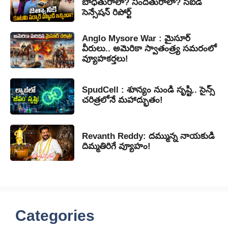
బాధితురాలా? నిందితురాలా? సీఐడీ
సెన్సేషన్ రిపోర్ట్
Anglo Mysore War : మైసూర్
వీరులు.. అమెరికా స్వాతంత్ర్య సమరంలో
వ్యూహకర్తలు!
SpudCell : శూన్యం నుండి సృష్టి.. సైన్స్
చరిత్రలోనే మహాద్భుతం!
Revanth Reddy: దమ్మున్న నాయకుడి
దిమ్మతిరిగే వ్యూహం!
Categories