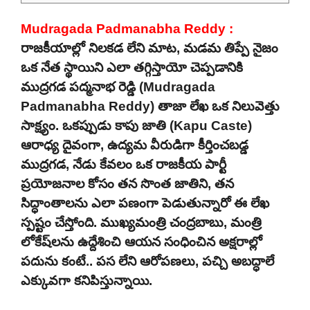
Mudragada Padmanabha Reddy :
రాజకీయాల్లో నిలకడ లేని మాట, మడమ తిప్పే నైజం
ఒక నేత స్థాయిని ఎలా తగ్గిస్తాయో చెప్పడానికి
ముద్రగడ పద్మనాభ రెడ్డి (Mudragada
Padmanabha Reddy) తాజా లేఖ ఒక నిలువెత్తు
సాక్ష్యం. ఒకప్పుడు కాపు జాతి (Kapu Caste)
ఆరాధ్య దైవంగా, ఉద్యమ వీరుడిగా కీర్తించబడ్డ
ముద్రగడ, నేడు కేవలం ఒక రాజకీయ పార్టీ
ప్రయోజనాల కోసం తన సొంత జాతిని, తన
సిద్ధాంతాలను ఎలా పణంగా పెడుతున్నారో ఈ లేఖ
స్పష్టం చేస్తోంది. ముఖ్యమంత్రి చంద్రబాబు, మంత్రి
లోకేష్‌లను ఉద్దేశించి ఆయన సంధించిన అక్షరాల్లో
పదును కంటే.. పస లేని ఆరోపణలు, పచ్చి అబద్ధాలే
ఎక్కువగా కనిపిస్తున్నాయి.