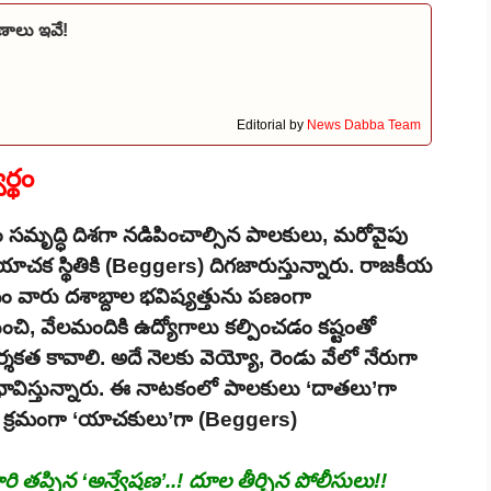
ణాలు ఇవే!
Editorial by
News Dabba Team
్థం
ం సమృద్ధి దిశగా నడిపించాల్సిన పాలకులు, మరోవైపు
 యాచక స్థితికి (Beggers) దిగజారుస్తున్నారు. రాజకీయ
ోసం వారు దశాబ్దాల భవిష్యత్తును పణంగా
ాపించి, వేలమందికి ఉద్యోగాలు కల్పించడం కష్టంతో
దర్శకత కావాలి. అదే నెలకు వెయ్యో, రెండు వేలో నేరుగా
ు భావిస్తున్నారు. ఈ నాటకంలో పాలకులు ‘దాతలు’గా
రజలు క్రమంగా ‘యాచకులు’గా (Beggers)
తప్పిన ‘అన్వేషణ’..! దూల తీర్చిన పోలీసులు!!