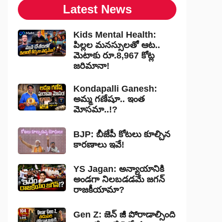
Latest News
Kids Mental Health:
పిల్లల మనస్సులతో ఆట..
మెటాకు రూ.8,967 కోట్ల
జరిమానా!
Kondapalli Ganesh:
అమ్మ గణేషూ.. ఇంత
మోసమా..!?
BJP: బీజేపీ కోటలు కూల్చిన
కారణాలు ఇవే!
YS Jagan: అన్యాయానికి
అండగా నిలబడడమే జగన్
రాజకీయామా?
Gen Z: జెన్ జీ పోరాడాల్సింది