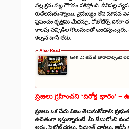
వల్ల శ్రమ పట్ల గౌరవం నశిస్తోంది. దీనివల్ల 
కుదేలవుతున్నాయి. నైపుణ్యం లేని మానవ వ
ప్రపంచం కృత్రిమ మేధస్సు, రోబోటిక్స్ ది
కాలపు సబ్సిడీల గొలుసులతో బంధిస్తున్నార
కల్పన ఊసే లేదు.
Gen Z: జెన్ జీ పోరాడాల్సింది ఇల
ప్రజలు గ్రహించని ‘పరోక్ష భారం’ –
ప్రజలు ఒక చేదు నిజం తెలుసుకోవాలి: ప్రభ
ఉచితంగా ఇస్తున్నారంటే, మీ జేబులోంచి వంద
అర్థం. పెట్రోల్ ధరలు, విద్యుత్ ఛార్జీలు, ఆర్