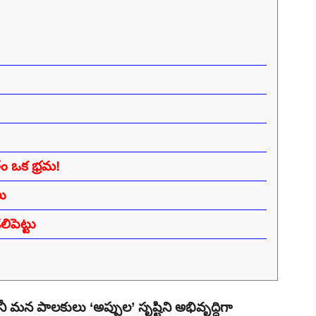
తం ఒక భ్రమ!
లు
లిపెట్టు
ానీ మన పాలకులు ‘అప్పుల’ సృష్టిని అభివృద్ధిగా