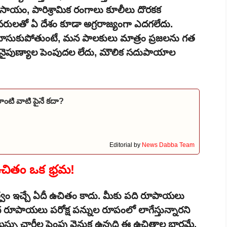
వ్యవసాయం, పారిశ్రామిక రంగాలు కూలీలు దొరకక
నరులతో ఏ దేశం కూడా అగ్రరాజ్యంగా ఎదగలేదు.
శగా దూసుకుపోతుంటే, మన పాలకులు మాత్రం ప్రజలను గత
ు. నైపుణ్యాల పెంపుదల లేదు, మౌలిక సదుపాయాల
ాంటి వాటి పైనే కదా?
Editorial by
News Dabba Team
 ఉచితం ఒక భ్రమ!
ుత్వం ఇచ్చే ఏదీ ఉచితం కాదు. మీకు పది రూపాయలు
 రూపాయలు పరోక్ష పన్నుల రూపంలో లాగేస్తున్నారని
టీసీ బస్సు ఛార్జీల పెంపు వెనుక ఉన్నది ఈ ఉచితాల భారమే.