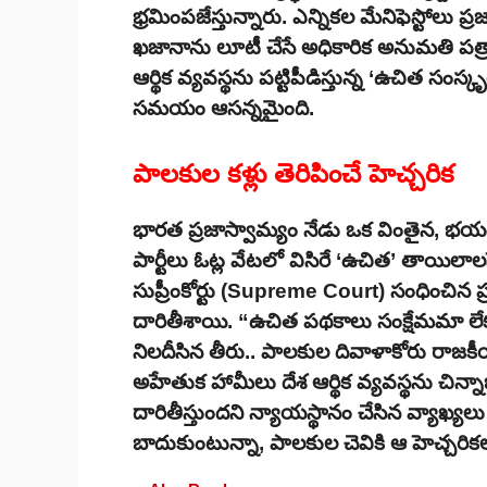
భ్రమింపజేస్తున్నారు. ఎన్నికల మేనిఫెస్టోలు ప్
ఖజానాను లూటీ చేసే అధికారిక అనుమతి పత్రాల
ఆర్థిక వ్యవస్థను పట్టిపీడిస్తున్న ‘ఉచిత సంస
సమయం ఆసన్నమైంది.
పాలకుల కళ్లు తెరిపించే హెచ్చరిక
భారత ప్రజాస్వామ్యం నేడు ఒక వింతైన, భయం
పార్టీలు ఓట్ల వేటలో విసిరే ‘ఉచిత’ తాయిలా
సుప్రీంకోర్టు (Supreme Court) సంధించిన ప్ర
దారితీశాయి. “ఉచిత పథకాలు సంక్షేమమా లే
నిలదీసిన తీరు.. పాలకుల దివాళాకోరు రాజక
అహేతుక హామీలు దేశ ఆర్థిక వ్యవస్థను చిన్నాభి
దారితీస్తుందని న్యాయస్థానం చేసిన వ్యాఖ్యలు అక
బాదుకుంటున్నా, పాలకుల చెవికి ఆ హెచ్చరికల