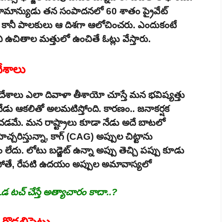
ే సామాన్యుడు తన సంపాదనలో 60 శాతం ప్రైవేట్
కానీ పాలకులు ఆ దిశగా ఆలోచించరు. ఎందుకంటే
రిని ఉచితాల మత్తులో ఉంచితే ఓట్లు వేస్తారు.
దేశాలు
వంటి దేశాలు ఎలా దివాళా తీశాయో చూస్తే మన భవిష్యత్తు
నేడు ఆకలితో అలమటిస్తోంది. కారణం.. జనాకర్షక
ంచడమే. మన రాష్ట్రాలు కూడా నేడు అదే బాటలో
చ్చరిస్తున్నా, కాగ్ (CAG) అప్పుల చిట్టాను
ేదు. లోటు బడ్జెట్ ఉన్నా అప్పు తెచ్చి పప్పు కూడు
లకకపోతే, రేపటి ఉదయం అప్పుల అమావాస్యలో
 టచ్ చేస్తే అత్యాచారం కాదా..?
ొడ్డలిపెట్టు