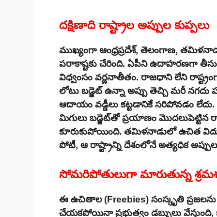
దక్షిణాది రాష్ట్రాల అప్పుల కుప్పలు
ముఖ్యంగా ఆంధ్రప్రదేశ్, తెలంగాణ, తమిళనాడ
పరాకాష్టకు చేరింది. ఏపీని ఉదాహరణగా తీసుక
విధ్వంసం వర్ణనాతీతం. రాజధాని లేని రాష్ట్ర
లోటు బడ్జెట్ ఉన్నా అప్పు తెచ్చి మరీ నగదు 
ఆదాయం వడ్డీలు కట్టడానికే సరిపోవడం లేదు. 
మిగులు బడ్జెట్‌తో ప్రయాణం మొదలుపెట్టిన రా
కూరుకుపోయింది. తమిళనాడులో ఉచిత విద్
పోటీ, ఆ రాష్ట్రాన్ని దేశంలోనే అత్యధిక అప్పులు
సోమరిపోతులుగా మారుతున్న శ్రమశక్
ఈ ఉచితాల (Freebies) సంస్కృతి ప్రజలను 
చేయకపోయినా ప్రభుత్వం డబ్బులు వేస్తుంది, 