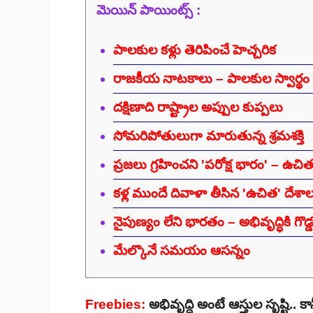
మెయిన్ పాయింట్స్ :
పాలకుల కళ్లు తెరిపించే హెచ్చరిక
రాజకీయ నాటకాలు – పాలకుల స్వార్థం
దక్షిణాది రాష్ట్రాల అప్పుల కుప్పలు
సోమరిపోతులుగా మారుతున్న శ్రమశక్తి
ప్రజలు గ్రహించని 'పరోక్ష భారం' – ఉచి
కళ్ల ముందే దివాళా తీసిన 'ఉచిత' దేశా
నైపుణ్యం లేని భారతం – అభివృద్ధికి గొడ్డ
మేల్కొనే సమయం ఆసన్నం
Freebies:
అభివృద్ధి అంటే ఆస్తుల సృష్టి.. క