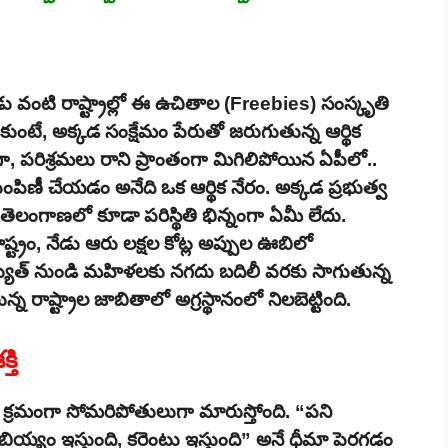
ు వంటి రాష్ట్రాల్లో ఈ ఉచితాల (Freebies) సంస్కృతి
ుంటే, అక్కడ సంక్షేమం పేరుతో జరుగుతున్న ఆర్థిక
ంగా, పరిశ్రమలు రాని ప్రాంతంగా మిగిలిపోయిన ఏపీలో..
పంపిణీ చేయడం అనేది ఒక ఆర్థిక నేరం. అక్కడ ప్రభుత్వ
తెలంగాణలో కూడా పరిస్థితి భిన్నంగా ఏమీ లేదు.
ష్ట్రం, నేడు ఆరు లక్షల కోట్ల అప్పుల ఊబిలో
యుత్ నుండి మహిళలకు నగదు బదిలీ వరకు సాగుతున్న
న్న రాష్ట్రాల జాబితాలో అగ్రస్థానంలో నిలబెట్టింది.
తి
క్రమంగా సోమరిపోతులుగా మారుస్తోంది. “పని
బియ్యం ఇస్తుంది, కరెంటు ఇస్తుంది” అనే ధీమా పెరగడం