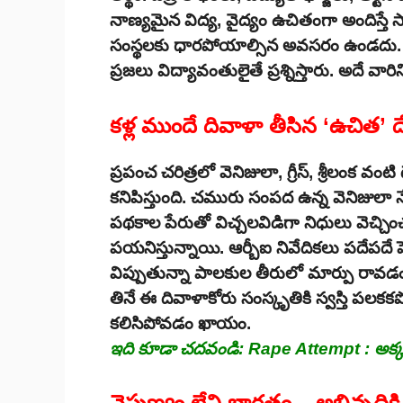
నాణ్యమైన విద్య, వైద్యం ఉచితంగా అందిస్త
సంస్థలకు ధారపోయాల్సిన అవసరం ఉండదు. 
ప్రజలు విద్యావంతులైతే ప్రశ్నిస్తారు. అదే వా
కళ్ల ముందే దివాళా తీసిన ‘ఉచిత’ 
ప్రపంచ చరిత్రలో వెనిజులా, గ్రీస్, శ్రీలంక 
కనిపిస్తుంది. చమురు సంపద ఉన్న వెనిజులా 
పథకాల పేరుతో విచ్చలవిడిగా నిధులు వెచ్చి
పయనిస్తున్నాయి. ఆర్బీఐ నివేదికలు పదేపదే హె
విప్పుతున్నా పాలకుల తీరులో మార్పు రావడం ల
తినే ఈ దివాళాకోరు సంస్కృతికి స్వస్తి ప
కలిసిపోవడం ఖాయం.
ఇది కూడా చదవండి:
Rape Attempt : అక్కడ
నైపుణ్యం లేని భారతం – అభివృద్ధికి గ