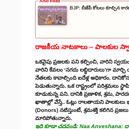
BJP: బీజేపీ కోటలు కూల్చిన కార
రాజకీయ నాటకాలు – పాలకుల స్వార
ఒకవైపు ప్రజలకు పని కల్పించి, వారిని స్వయ
వారిని కేవలం ‘నగదు లబ్ధిదారులు’గా మార్చి
నేతలకు కావాల్సింది ఐదేళ్ల అధికారం. దానిక
పెడుతున్నారు. ఒక రాష్ట్రంలో పరిశ్రమలు స్థ
కూడుకున్న పని. దానికి ప్రణాళిక, శ్రమ, పార
ఖాతాల్లో వేస్తే.. ఓట్లు రాలతాయని పాలకుల
(Donors) నటిస్తుంటే, శ్రమశక్తి కలిగిన ప్
మారిపోతున్నారు.
ఇది కూడా చదవండి:
Naa Anveshana: దారి 