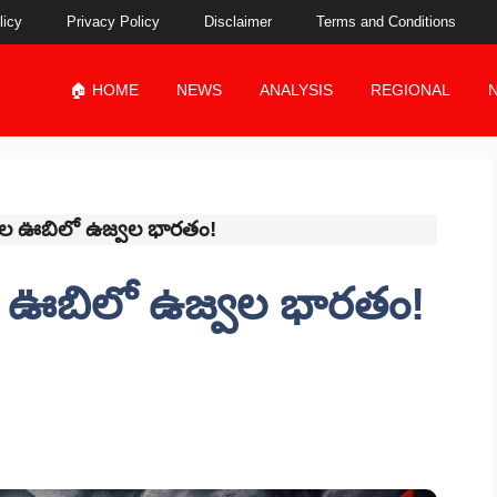
licy
Privacy Policy
Disclaimer
Terms and Conditions
🏠 HOME
NEWS
ANALYSIS
REGIONAL
ాల ఊబిలో ఉజ్వల భారతం!
 ఊబిలో ఉజ్వల భారతం!