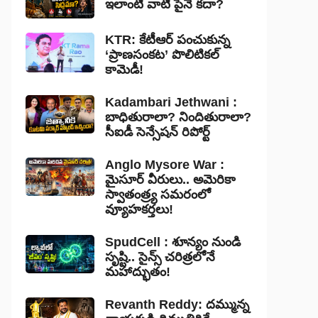
ఇలాంటి వాటి పైనే కదా?
KTR: కేటీఆర్ పంచుకున్న
‘ప్రాణసంకట’ పొలిటికల్
కామెడీ!
Kadambari Jethwani :
బాధితురాలా? నిందితురాలా?
సీఐడీ సెన్సేషన్ రిపోర్ట్
Anglo Mysore War :
మైసూర్ వీరులు.. అమెరికా
స్వాతంత్ర్య సమరంలో
వ్యూహకర్తలు!
SpudCell : శూన్యం నుండి
సృష్టి.. సైన్స్ చరిత్రలోనే
మహాద్భుతం!
Revanth Reddy: దమ్మున్న