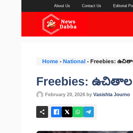
Skip
About Us
Contact Us
Editorial Po
to
content
Home
-
National
-
Freebies: ఉచిత
Freebies: ఉచితాల
February 20, 2026
by
Vasishta Journo