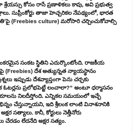
రజా శ్రేయస్సు కోసం రాసే ప్రణాళికలు కావు, అవి ప్రభుత్వ
ు. సుప్రీంకోర్టు తాజా హెచ్చరికల నేపథ్యంలో, భారత
్కృతి’పై (Freebies culture) మరోసారి చర్చించుకోవాల్సి
కరమైన సంకట స్థితిని ఎదుర్కొంటోంది. రాజకీయ
లపై (Freebies) దేశ అత్యున్నత న్యాయస్థానం
శ్నలు ఇప్పుడు దేశవ్యాప్తంగా పెను చర్చకు
క ఓటర్లను ప్రలోభపెట్టే లంచాలా?” అంటూ ధర్మాసనం
ీయాలను నిలదీస్తోంది. ఎన్నికల సమయంలో ఇచ్చే
న్నం చేస్తున్నాయని, ఇది శ్రీలంక లాంటి వినాశనానికి
్షర సత్యాలు. కానీ, కోర్టులు నెత్తీనోరు
ు చేరడం లేదనేది అక్షర సత్యం.