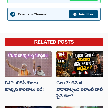
Telegram Channel
Join Now
RELATED POSTS
BJP: బీజేపీ కోటలు
Gen Z: జెన్ జీ
కూల్చిన కారణాలు ఇవే!
పోరాడాల్సింది ఇలాంటి వాటి
పైనే కదా?