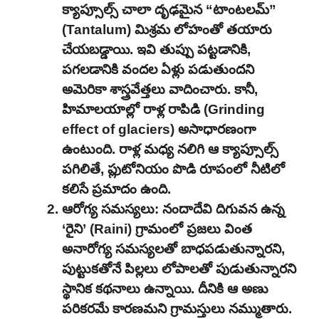
క్యాప్సూల్స్ చాలా దృఢమైన “టాంటలమ్”
(Tantalum) మిశ్రమ లోహంతో తయారు
చేయబడ్డాయి. ఇవి తుప్పు పట్టడానికి,
పగలడానికి వందల ఏళ్లు పడుతుందని
అమెరికా శాస్త్రవేత్తలు వాదించారు. కానీ,
హిమాలయాల్లో రాళ్ల రాపిడి (Grinding
effect of glaciers) అసాధారణంగా
ఉంటుంది. రాళ్ల మధ్య నలిగి ఆ క్యాప్సూల్స్
పగిలితే, ప్లుటోనియం పొడి రూపంలో నీటిలో
కలిసే ప్రమాదం ఉంది.
ఆరోగ్య సమస్యలు: నందాదేవి దిగువన ఉన్న
‘రైని’ (Raini) గ్రామంలో ప్రజలు వింత
అనారోగ్య సమస్యలతో బాధపడుతున్నారని,
పుట్టుకతోనే పిల్లలు లోపాలతో పుడుతున్నారని
స్థానిక కథనాలు ఉన్నాయి. దీనికి ఆ అణు
పరికరమే కారణమని గ్రామస్తులు నమ్ముతారు.