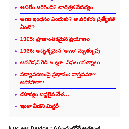
అసలేం జరిగింది? చారిత్రక నేపథ్యం
అణు ఇంధనం ఎందుకు? ఆ పరికరం ప్రత్యేకత
ఏంటి?
1965: ప్రాణాంతకమైన ప్రయాణం
1966: అదృశ్యమైన 'అణు' మృత్యువు
ఆపరేషన్ రెడ్ & బ్లూ: విఫల యత్నాలు
పర్యావరణంపై ప్రభావం: వాస్తవమా?
అపోహనా?
రహస్యం బద్దలైన వేళ…
ఇంకా వీడని మిస్టరీ
Nuclear Device : ప్రపంచంలోనే అత్యంత