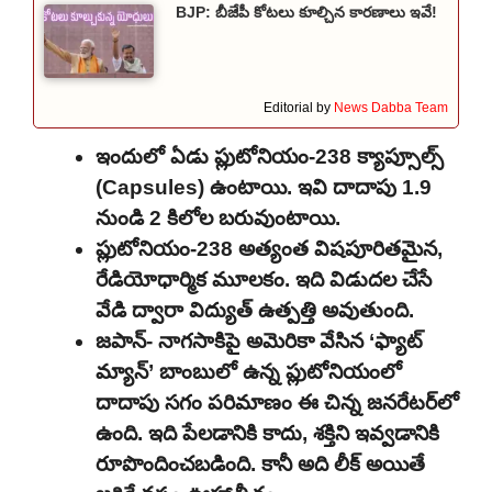
BJP: బీజేపీ కోటలు కూల్చిన కారణాలు ఇవే!
Editorial by
News Dabba Team
ఇందులో ఏడు ప్లుటోనియం-238 క్యాప్సూల్స్
(Capsules) ఉంటాయి. ఇవి దాదాపు 1.9
నుండి 2 కిలోల బరువుంటాయి.
ప్లుటోనియం-238 అత్యంత విషపూరితమైన,
రేడియోధార్మిక మూలకం. ఇది విడుదల చేసే
వేడి ద్వారా విద్యుత్ ఉత్పత్తి అవుతుంది.
జపాన్- నాగసాకిపై అమెరికా వేసిన ‘ఫ్యాట్
మ్యాన్’ బాంబులో ఉన్న ప్లుటోనియంలో
దాదాపు సగం పరిమాణం ఈ చిన్న జనరేటర్‌లో
ఉంది. ఇది పేలడానికి కాదు, శక్తిని ఇవ్వడానికి
రూపొందించబడింది. కానీ అది లీక్ అయితే