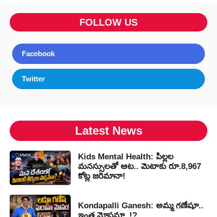
FOLLOW US
Facebook
Twitter
Latest News
Kids Mental Health: పిల్లల
మనస్సులతో ఆట.. మెటాకు రూ.8,967
కోట్ల జరిమానా!
Kondapalli Ganesh: అమ్మ గణేషూ..
ఇంత మోసమా..!?