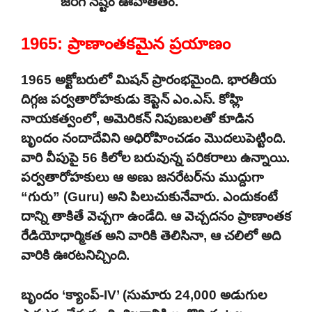
జరిగే నష్టం ఊహాతీతం.
1965: ప్రాణాంతకమైన ప్రయాణం
1965 అక్టోబరులో మిషన్ ప్రారంభమైంది. భారతీయ
దిగ్గజ పర్వతారోహకుడు కెప్టెన్ ఎం.ఎస్. కోహ్లి
నాయకత్వంలో, అమెరికన్ నిపుణులతో కూడిన
బృందం నందాదేవిని అధిరోహించడం మొదలుపెట్టింది.
వారి వీపుపై 56 కిలోల బరువున్న పరికరాలు ఉన్నాయి.
పర్వతారోహకులు ఆ అణు జనరేటర్‌ను ముద్దుగా
“గురు” (Guru) అని పిలుచుకునేవారు. ఎందుకంటే
దాన్ని తాకితే వెచ్చగా ఉండేది. ఆ వెచ్చదనం ప్రాణాంతక
రేడియోధార్మికత అని వారికి తెలిసినా, ఆ చలిలో అది
వారికి ఊరటనిచ్చింది.
బృందం ‘క్యాంప్-IV’ (సుమారు 24,000 అడుగుల