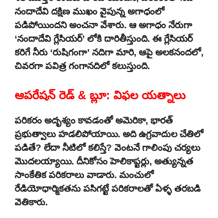
నందాదేవి దక్షిణ ముఖం వైపున్న అగాధంలో
పడిపోయిందని అంచనా వేశారు. ఆ అగాధం నేరుగా
‘నందాదేవి గ్లేసియర్’ లోకి దారితీస్తుంది. ఈ గ్లేసియర్
కరిగే నీరు ‘రుషిగంగా’ నదిగా మారి, ఆపై అలకనందలో,
చివరగా పవిత్ర గంగానదిలో కలుస్తుంది.
ఆపరేషన్ రెడ్ & బ్లూ: విఫల యత్నాలు
పరికరం అదృశ్యం కావడంతో అమెరికా, భారత్
ప్రభుత్వాలు హడలిపోయాయి. అది ఉగ్రవాదుల చేతిలో
పడితే? లేదా నీటిలో కలిస్తే? వెంటనే గాలింపు చర్యలు
మొదలయ్యాయి. దీనికోసం హెలికాప్టర్లు, అత్యున్నత
సాంకేతిక పరికరాలు వాడారు. మంచులో
రేడియోధార్మికతను పసిగట్టే పరికరాలతో ఏళ్ళ తరబడి
వెతికారు.