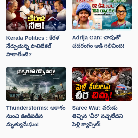
Adrija Gan: చావుతో
Kerala Politics : కేరళ
చదరంగం ఆడి గెలిచింది!
నేర్పుతున్న పొలిటికల్
పాఠాలేంటి?
Thunderstorms: ఆకాశం
Saree War: వరుడు
నుంచి ఊడిపడిన
తెచ్చిన ‘చీర’ నచ్చలేదని
మృత్యుమేఘం!
పెళ్లి క్యాన్సిల్!