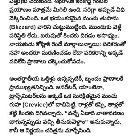
ఎత్తు)కు చేరుకుంది. శిఖరానికి ఇంకొద్ది గంటల
ప్రయాణం మాత్రమే మిగిలి ఉంది. సరిగ్గా అప్పుడే విధి
వెక్కిరించింది. ఒక భయంకరమైన మంచు తుపాను
(Blizzard) వారిని చుట్టుముట్టింది. ముందుకు వెళ్లే
పరిస్థితి లేదు. బరువుతో కిందకు దిగడం అసాధ్యం.
నాయకుడు కోహ్లికి రెండే మార్గాలున్నాయి: పరికరంతో
సహా అందరూ మరణించడం లేదా పరికరాన్ని అక్కడే
వదిలేసి ప్రాణాలు దక్కించుకోవడం.
అంతర్జాతీయ ఒత్తిళ్లు ఉన్నప్పటికీ, బృందం ప్రాణాలకే
ప్రాముఖ్యతనిచ్చింది. జనరేటర్, యాంటెనా,
ట్రాన్స్‌మిటర్‌లను అక్కడే ఒక సురక్షితమైన మంచు
గుహ (Crevice)లో దాచిపెట్టి, రాళ్లతో కప్పి, తాళ్లతో
కట్టి కిందకు దిగివచ్చారు. “వచ్చే ఏడాది వాతావరణం
బాగున్నప్పుడు వచ్చి తీసుకువెళ్దాం” అనుకున్నారు.
కానీ ఆ నిర్ణయం చరిత్రను మార్చేసింది.