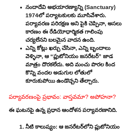
నందాదేవి అభయారణ్యాన్ని (Sanctuary)
1974లో పర్యాటకులకు మూసివేశారు.
పర్యావరణ పరిరక్షణ అని పైకి చెప్పినా, అసలు
కారణం ఈ రేడియోధార్మికత గాలింపు
చర్యలేనని బలమైన వాదన ఉంది.
ఎన్ని కోట్లు ఖర్చు చేసినా, ఎన్ని బృందాలు
వెళ్ళినా, ఆ “ప్లుటోనియం జనరేటర్” జాడ
మాత్రం దొరకలేదు. అది మంచు పొరల కింద
కొన్ని వందల అడుగుల లోతులో
కూరుకుపోయి ఉండొచ్చని తేల్చారు.
పర్యావరణంపై ప్రభావం: వాస్తవమా? అపోహనా?
ఈ ఘటనపై ఉన్న ప్రధాన ఆందోళన పర్యావరణానిది.
నీటి కాలుష్యం: ఆ జనరేటర్‌లోని ప్లుటోనియం