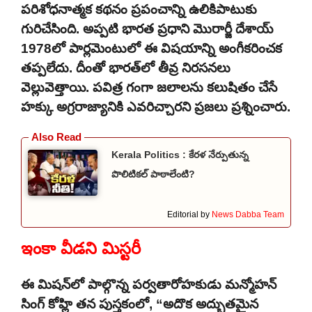
పరిశోధనాత్మక కథనం ప్రపంచాన్ని ఉలికిపాటుకు
గురిచేసింది. అప్పటి భారత ప్రధాని మొరార్జీ దేశాయ్
1978లో పార్లమెంటులో ఈ విషయాన్ని అంగీకరించక
తప్పలేదు. దీంతో భారత్‌లో తీవ్ర నిరసనలు
వెల్లువెత్తాయి. పవిత్ర గంగా జలాలను కలుషితం చేసే
హక్కు అగ్రరాజ్యానికి ఎవరిచ్చారని ప్రజలు ప్రశ్నించారు.
Kerala Politics : కేరళ నేర్పుతున్న
పొలిటికల్ పాఠాలేంటి?
Editorial by
News Dabba Team
ఇంకా వీడని మిస్టరీ
ఈ మిషన్‌లో పాల్గొన్న పర్వతారోహకుడు మన్మోహన్
సింగ్ కోహ్లి తన పుస్తకంలో, “అదొక అద్భుతమైన