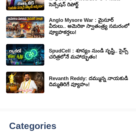
సెన్సేషన్ రిపోర్ట్
Anglo Mysore War : మైసూర్
వీరులు.. అమెరికా స్వాతంత్ర్య సమరంలో
వ్యూహకర్తలు!
SpudCell : శూన్యం నుండి సృష్టి.. సైన్స్
చరిత్రలోనే మహాద్భుతం!
Revanth Reddy: దమ్మున్న నాయకుడి
దిమ్మతిరిగే వ్యూహం!
Categories