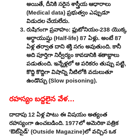
అయితే, దీనికి సరైన శాస్త్రీయ ఆధారాలు
(Medical data) ప్రభుత్వం ఎప్పుడూ
విడుదల చేయలేదు.
రుషిగంగా ప్రవాహం: ప్లుటోనియం-238 యొక్క
అర్ధాయుష్షు (Half-life) 87 ఏళ్లు. అంటే 87
ఏళ్ల తర్వాత దాని శక్తి సగం అవుతుంది. కానీ
అది పూర్తిగా నిర్వీర్యం కావడానికి శతాబ్దాలు
పడుతుంది. ఇన్నేళ్లలో ఆ పరికరం తుప్పు పట్టి,
కొద్ది కొద్దిగా విషాన్ని నీటిలోకి వదులుతూ
ఉండొచ్చు (Slow poisoning).
రహస్యం బద్దలైన వేళ…
దాదాపు 12 ఏళ్ల పాటు ఈ విషయం అత్యంత
రహస్యంగా ఉంచబడింది. 1977లో అమెరికా పత్రిక
‘ఔట్‌సైడ్’ (Outside Magazine)లో వచ్చిన ఒక