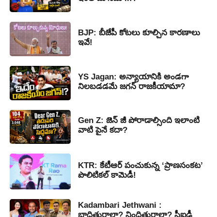
BJP: బీజేపీ కోటలు కూల్చిన కారణాలు
ఇవే!
YS Jagan: అన్యాయానికి అండగా
నిలబడడమే జగన్ రాజకీయామా?
Gen Z: జెన్ జీ పోరాడాల్సింది ఇలాంటి
వాటి పైనే కదా?
KTR: కేటీఆర్ పంచుకున్న ‘ప్రాణసంకట’
పొలిటికల్ కామెడీ!
Kadambari Jethwani :
బాధితురాలా? నిందితురాలా? సీఐడీ