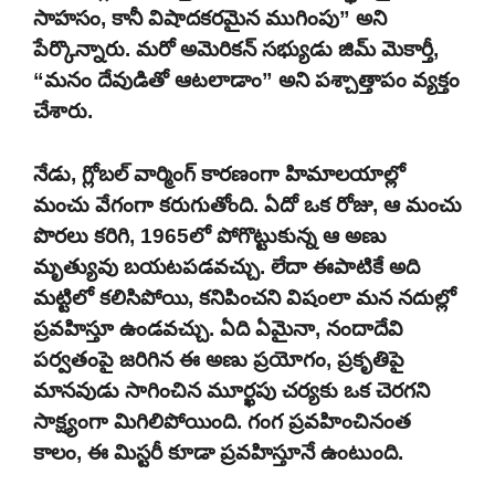
సాహసం, కానీ విషాదకరమైన ముగింపు” అని
పేర్కొన్నారు. మరో అమెరికన్ సభ్యుడు జిమ్ మెకార్తీ,
“మనం దేవుడితో ఆటలాడాం” అని పశ్చాత్తాపం వ్యక్తం
చేశారు.
నేడు, గ్లోబల్ వార్మింగ్ కారణంగా హిమాలయాల్లో
మంచు వేగంగా కరుగుతోంది. ఏదో ఒక రోజు, ఆ మంచు
పొరలు కరిగి, 1965లో పోగొట్టుకున్న ఆ అణు
మృత్యువు బయటపడవచ్చు. లేదా ఈపాటికే అది
మట్టిలో కలిసిపోయి, కనిపించని విషంలా మన నదుల్లో
ప్రవహిస్తూ ఉండవచ్చు. ఏది ఏమైనా, నందాదేవి
పర్వతంపై జరిగిన ఈ అణు ప్రయోగం, ప్రకృతిపై
మానవుడు సాగించిన మూర్ఖపు చర్యకు ఒక చెరగని
సాక్ష్యంగా మిగిలిపోయింది. గంగ ప్రవహించినంత
కాలం, ఈ మిస్టరీ కూడా ప్రవహిస్తూనే ఉంటుంది.