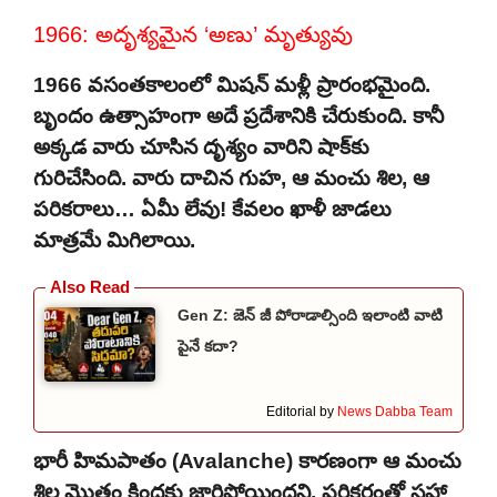
1966: అదృశ్యమైన ‘అణు’ మృత్యువు
1966 వసంతకాలంలో మిషన్ మళ్లీ ప్రారంభమైంది.
బృందం ఉత్సాహంగా అదే ప్రదేశానికి చేరుకుంది. కానీ
అక్కడ వారు చూసిన దృశ్యం వారిని షాక్‌కు
గురిచేసింది. వారు దాచిన గుహ, ఆ మంచు శిల, ఆ
పరికరాలు… ఏమీ లేవు! కేవలం ఖాళీ జాడలు
మాత్రమే మిగిలాయి.
Gen Z: జెన్ జీ పోరాడాల్సింది ఇలాంటి వాటి
పైనే కదా?
Editorial by
News Dabba Team
భారీ హిమపాతం (Avalanche) కారణంగా ఆ మంచు
శిల మొత్తం కిందకు జారిపోయిందని, పరికరంతో సహా