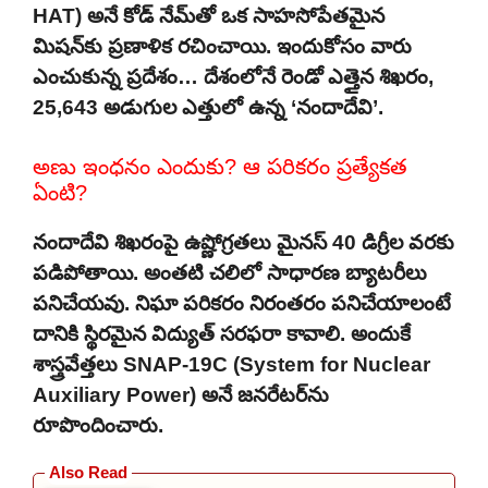
HAT) అనే కోడ్ నేమ్‌తో ఒక సాహసోపేతమైన
మిషన్‌కు ప్రణాళిక రచించాయి. ఇందుకోసం వారు
ఎంచుకున్న ప్రదేశం… దేశంలోనే రెండో ఎత్తైన శిఖరం,
25,643 అడుగుల ఎత్తులో ఉన్న ‘నందాదేవి’.
అణు ఇంధనం ఎందుకు? ఆ పరికరం ప్రత్యేకత
ఏంటి?
నందాదేవి శిఖరంపై ఉష్ణోగ్రతలు మైనస్ 40 డిగ్రీల వరకు
పడిపోతాయి. అంతటి చలిలో సాధారణ బ్యాటరీలు
పనిచేయవు. నిఘా పరికరం నిరంతరం పనిచేయాలంటే
దానికి స్థిరమైన విద్యుత్ సరఫరా కావాలి. అందుకే
శాస్త్రవేత్తలు SNAP-19C (System for Nuclear
Auxiliary Power) అనే జనరేటర్‌ను
రూపొందించారు.