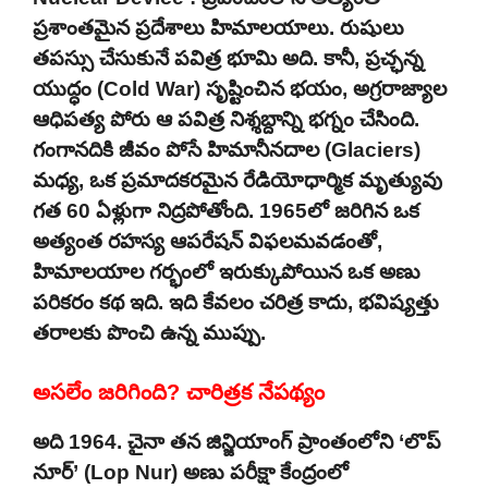
ప్రశాంతమైన ప్రదేశాలు హిమాలయాలు. రుషులు
తపస్సు చేసుకునే పవిత్ర భూమి అది. కానీ, ప్రచ్ఛన్న
యుద్ధం (Cold War) సృష్టించిన భయం, అగ్రరాజ్యాల
ఆధిపత్య పోరు ఆ పవిత్ర నిశ్శబ్దాన్ని భగ్నం చేసింది.
గంగానదికి జీవం పోసే హిమానీనదాల (Glaciers)
మధ్య, ఒక ప్రమాదకరమైన రేడియోధార్మిక మృత్యువు
గత 60 ఏళ్లుగా నిద్రపోతోంది. 1965లో జరిగిన ఒక
అత్యంత రహస్య ఆపరేషన్ విఫలమవడంతో,
హిమాలయాల గర్భంలో ఇరుక్కుపోయిన ఒక అణు
పరికరం కథ ఇది. ఇది కేవలం చరిత్ర కాదు, భవిష్యత్తు
తరాలకు పొంచి ఉన్న ముప్పు.
అసలేం జరిగింది? చారిత్రక నేపథ్యం
అది 1964. చైనా తన జిన్జియాంగ్ ప్రాంతంలోని ‘లొప్
నూర్’ (Lop Nur) అణు పరీక్షా కేంద్రంలో