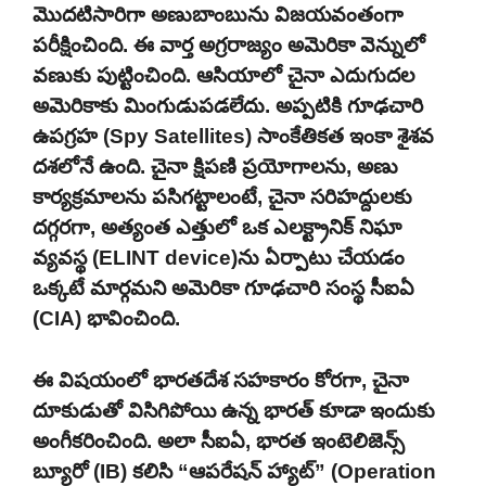
మొదటిసారిగా అణుబాంబును విజయవంతంగా
పరీక్షించింది. ఈ వార్త అగ్రరాజ్యం అమెరికా వెన్నులో
వణుకు పుట్టించింది. ఆసియాలో చైనా ఎదుగుదల
అమెరికాకు మింగుడుపడలేదు. అప్పటికి గూఢచారి
ఉపగ్రహ (Spy Satellites) సాంకేతికత ఇంకా శైశవ
దశలోనే ఉంది. చైనా క్షిపణి ప్రయోగాలను, అణు
కార్యక్రమాలను పసిగట్టాలంటే, చైనా సరిహద్దులకు
దగ్గరగా, అత్యంత ఎత్తులో ఒక ఎలక్ట్రానిక్ నిఘా
వ్యవస్థ (ELINT device)ను ఏర్పాటు చేయడం
ఒక్కటే మార్గమని అమెరికా గూఢచారి సంస్థ సీఐఏ
(CIA) భావించింది.
ఈ విషయంలో భారతదేశ సహకారం కోరగా, చైనా
దూకుడుతో విసిగిపోయి ఉన్న భారత్ కూడా ఇందుకు
అంగీకరించింది. అలా సీఐఏ, భారత ఇంటెలిజెన్స్
బ్యూరో (IB) కలిసి “ఆపరేషన్ హ్యాట్” (Operation