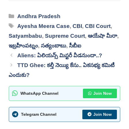
Categories
Andhra Pradesh
Tags
Ayesha Meera Case
,
CBI
,
CBI Court
,
Satyambabu
,
Supreme Court
,
ఆయేషా మీరా
,
ఇబ్రహీంపట్నం
,
సత్యంబాబు
,
సీబీఐ
Aliens: ఏలియన్స్ మిస్టరీ వీడనుందా..?
TTD Ghee: కల్తీ నెయ్యి కేసు.. ఏకసభ్య కమిటీ
ఎందుకు?
WhatsApp Channel
Join Now
Telegram Channel
Join Now