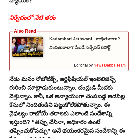
న్యాయం?
నిర్వేదంలో నేటి తరం
Kadambari Jethwani : బాధితురాలా?
నిందితురాలా? సీఐడీ సెన్సేషన్ రిపోర్ట్
Editorial by
News Dabba Team
నేడు మనం రోబోటిక్స్, ఆర్టిఫిషియల్ ఇంటెలిజెన్స్
గురించి మాట్లాడుకుంటున్నాం. చంద్రుడి మీదకు
వెళ్తున్నాం. కానీ, ఒక అన్యాయంగా చంపబడ్డ ఆడపిల్ల
కేసులో నిందితుడిని పట్టుకోలేకపోతున్నాం. ఈ
వైఫల్యం రాబోయే తరాలకు ఎలాంటి సందేశాన్ని
ఇస్తుంది? “తప్పు చేసినా, అధికారం ఉంటే
తప్పించుకోవచ్చు” అనే భయంకరమైన సందేశాన్ని ఈ