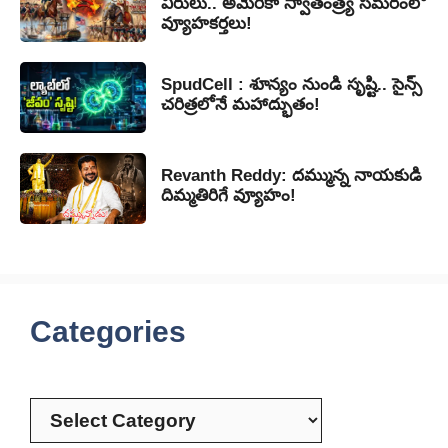
వీరులు.. అమెరికా స్వాతంత్ర్య సమరంలో
వ్యూహకర్తలు!
SpudCell : శూన్యం నుండి సృష్టి.. సైన్స్
చరిత్రలోనే మహాద్భుతం!
Revanth Reddy: దమ్మున్న నాయకుడి
దిమ్మతిరిగే వ్యూహం!
Categories
Categories