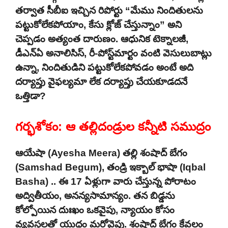
తర్వాత సీబీఐ ఇచ్చిన రిపోర్టు “మేము నిందితులను
పట్టుకోలేకపోయాం, కేసు క్లోజ్ చేస్తున్నాం” అని
చెప్పడం అత్యంత దారుణం. ఆధునిక టెక్నాలజీ,
డీఎన్ఏ అనాలిసిస్, రీ-పోస్ట్‌మార్టం వంటి వెసులుబాట్లు
ఉన్నా, నిందితుడిని పట్టుకోలేకపోవడం అంటే అది
దర్యాప్తు వైఫల్యమా లేక దర్యాప్తు చేయకూడదనే
ఒత్తిడా?
గర్భశోకం: ఆ తల్లిదండ్రుల కన్నీటి సముద్రం
ఆయేషా (Ayesha Meera) తల్లి శంషాద్ బేగం
(Samshad Begum), తండ్రి ఇక్బాల్ భాషా (Iqbal
Basha) .. ఈ 17 ఏళ్లుగా వారు చేస్తున్న పోరాటం
అద్వితీయం, అనన్యసామాన్యం. తన బిడ్డను
కోల్పోయిన దుఃఖం ఒకవైపు, న్యాయం కోసం
వ్యవస్థలతో యుద్ధం మరోవైపు. శంషాద్ బేగం కేవలం