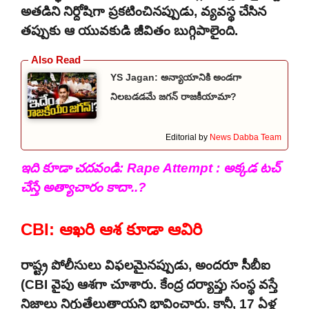
అతడిని నిర్దోషిగా ప్రకటించినప్పుడు, వ్యవస్థ చేసిన
తప్పుకు ఆ యువకుడి జీవితం బుగ్గిపాలైంది.
YS Jagan: అన్యాయానికి అండగా
నిలబడడమే జగన్ రాజకీయామా?
Editorial by
News Dabba Team
ఇది కూడా చదవండి:
Rape Attempt : అక్కడ టచ్
చేస్తే అత్యాచారం కాదా..?
CBI: ఆఖరి ఆశ కూడా ఆవిరి
రాష్ట్ర పోలీసులు విఫలమైనప్పుడు, అందరూ సీబీఐ
(CBI వైపు ఆశగా చూశారు. కేంద్ర దర్యాప్తు సంస్థ వస్తే
నిజాలు నిగ్గుతేలుతాయని భావించారు. కానీ, 17 ఏళ్ల