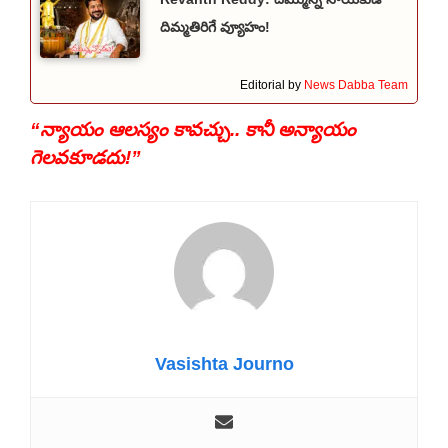
దిమ్మతిరిగే వ్యూహం!
Editorial by
News Dabba Team
“న్యాయం ఆలస్యం కావచ్చు.. కానీ అన్యాయం
గెలవకూడదు!”
Vasishta Journo