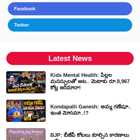
Facebook
Twitter
Latest News
Kids Mental Health: పిల్లల
మనస్సులతో ఆట.. మెటాకు రూ.8,967
కోట్ల జరిమానా!
Kondapalli Ganesh: అమ్మ గణేషూ..
ఇంత మోసమా..!?
BJP: బీజేపీ కోటలు కూల్చిన కారణాలు