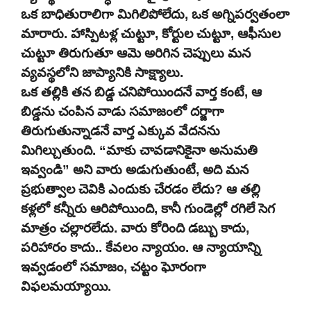
ఒక బాధితురాలిగా మిగిలిపోలేదు, ఒక అగ్నిపర్వతంలా
మారారు. హాస్పిటళ్ల చుట్టూ, కోర్టుల చుట్టూ, ఆఫీసుల
చుట్టూ తిరుగుతూ ఆమె అరిగిన చెప్పులు మన
వ్యవస్థలోని జాప్యానికి సాక్ష్యాలు.
ఒక తల్లికి తన బిడ్డ చనిపోయిందనే వార్త కంటే, ఆ
బిడ్డను చంపిన వాడు సమాజంలో దర్జాగా
తిరుగుతున్నాడనే వార్త ఎక్కువ వేదనను
మిగిల్చుతుంది. “మాకు చావడానికైనా అనుమతి
ఇవ్వండి” అని వారు అడుగుతుంటే, అది మన
ప్రభుత్వాల చెవికి ఎందుకు చేరడం లేదు? ఆ తల్లి
కళ్లలో కన్నీరు ఆరిపోయింది, కానీ గుండెల్లో రగిలే సెగ
మాత్రం చల్లారలేదు. వారు కోరింది డబ్బు కాదు,
పరిహారం కాదు.. కేవలం న్యాయం. ఆ న్యాయాన్ని
ఇవ్వడంలో సమాజం, చట్టం ఘోరంగా
విఫలమయ్యాయి.