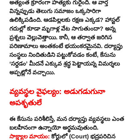
అత్యంత క్రూరంగా హత్యకు గురైంది. ఆ వార్త
విన్నప్పుడు తెలుగు సమాజం ఒక్కసారిగా
ఉలిక్కిపడింది. ఆడపిల్లలకు రక్షణ ఎక్కడ? హాస్టల్
గదుల్లో కూడా మృగాళ్ల వేట సాగుతుందా? అన్న
ప్రశ్నలు వెల్లువెత్తాయి. కానీ, ఆ తర్వాత జరిగిన
పరిణామాలు అంతకంటే భయంకరమైనవి. దర్యాప్తు
సంస్థలు నిందితుడిని పట్టుకోవడం కంటే, కేసును
‘సర్దడం’ మీదనే ఎక్కువ శ్రద్ధ పెట్టాయన్న విమర్శలు
అప్పట్లోనే వచ్చాయి.
వ్యవస్థల వైఫల్యం: అడుగడుగునా
అపశృతులే
ఈ కేసును పరిశీలిస్తే, మన దర్యాప్తు వ్యవస్థలు ఎంత
బలహీనంగా ఉన్నాయో అర్థమవుతుంది.
సాక్ష్యాల మాయం:
కోర్టులో (Court) భద్రపరిచిన