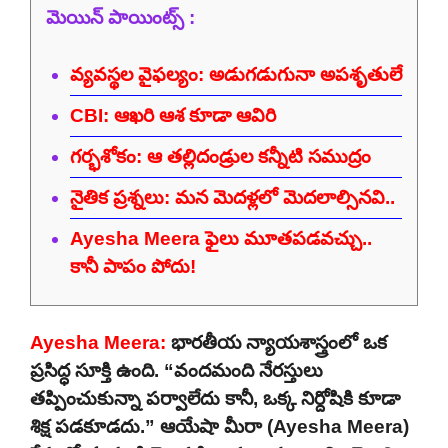
మెయిన్ పాయింట్స్ :
వ్యవస్థల వైఫల్యం: అడుగడుగునా అపశృతులే
CBI: ఆఖరి ఆశ కూడా ఆవిరి
గర్భశోకం: ఆ తల్లిదండ్రుల కన్నీటి సముద్రం
నైతిక ప్రశ్నలు: మన మెదళ్లలో మెదలాల్సినవి..
Ayesha Meera ఫైలు మూతపడవచ్చు..
కానీ పాపం పోదు!
Ayesha Meera:
భారతీయ న్యాయశాస్త్రంలో ఒక
ప్రసిద్ధ సూక్తి ఉంది. “వందమంది నేరస్తులు
తప్పించుకున్నా పర్వాలేదు కానీ, ఒక్క నిర్దోషికి కూడా
శిక్ష పడకూడదు.” ఆయేషా మీరా (Ayesha Meera)