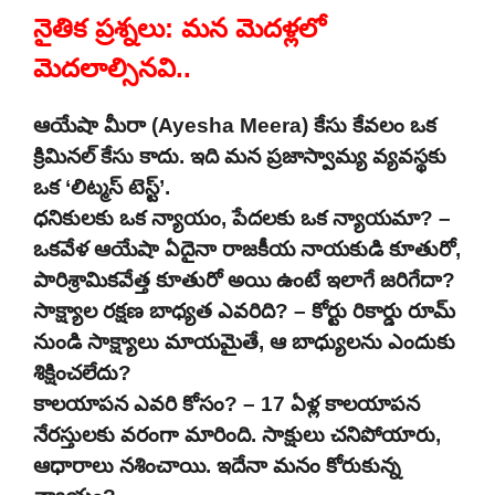
నైతిక ప్రశ్నలు: మన మెదళ్లలో
మెదలాల్సినవి..
ఆయేషా మీరా (Ayesha Meera) కేసు కేవలం ఒక
క్రిమినల్ కేసు కాదు. ఇది మన ప్రజాస్వామ్య వ్యవస్థకు
ఒక ‘లిట్మస్ టెస్ట్’.
ధనికులకు ఒక న్యాయం, పేదలకు ఒక న్యాయమా? –
ఒకవేళ ఆయేషా ఏదైనా రాజకీయ నాయకుడి కూతురో,
పారిశ్రామికవేత్త కూతురో అయి ఉంటే ఇలాగే జరిగేదా?
సాక్ష్యాల రక్షణ బాధ్యత ఎవరిది? – కోర్టు రికార్డు రూమ్
నుండి సాక్ష్యాలు మాయమైతే, ఆ బాధ్యులను ఎందుకు
శిక్షించలేదు?
కాలయాపన ఎవరి కోసం? – 17 ఏళ్ల కాలయాపన
నేరస్తులకు వరంగా మారింది. సాక్షులు చనిపోయారు,
ఆధారాలు నశించాయి. ఇదేనా మనం కోరుకున్న