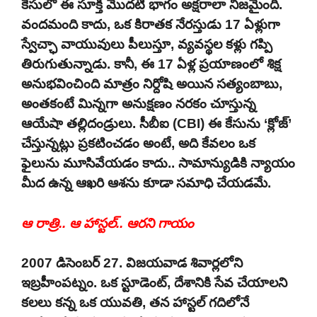
కేసులో ఈ సూక్తి మొదటి భాగం అక్షరాలా నిజమైంది.
వందమంది కాదు, ఒక కిరాతక నేరస్తుడు 17 ఏళ్లుగా
స్వేచ్ఛా వాయువులు పీలుస్తూ, వ్యవస్థల కళ్లు గప్పి
తిరుగుతున్నాడు. కానీ, ఈ 17 ఏళ్ల ప్రయాణంలో శిక్ష
అనుభవించింది మాత్రం నిర్దోషి అయిన సత్యంబాబు,
అంతకంటే మిన్నగా అనుక్షణం నరకం చూస్తున్న
ఆయేషా తల్లిదండ్రులు. సీబీఐ (CBI) ఈ కేసును ‘క్లోజ్’
చేస్తున్నట్లు ప్రకటించడం అంటే, అది కేవలం ఒక
ఫైలును మూసివేయడం కాదు.. సామాన్యుడికి న్యాయం
మీద ఉన్న ఆఖరి ఆశను కూడా సమాధి చేయడమే.
ఆ రాత్రి.. ఆ హాస్టల్.. ఆరని గాయం
2007 డిసెంబర్ 27. విజయవాడ శివార్లలోని
ఇబ్రహీంపట్నం. ఒక స్టూడెంట్, దేశానికి సేవ చేయాలని
కలలు కన్న ఒక యువతి, తన హాస్టల్ గదిలోనే