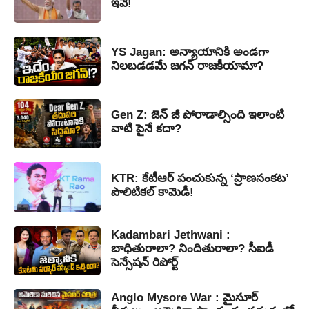
ఇవే!
YS Jagan: అన్యాయానికి అండగా
నిలబడడమే జగన్ రాజకీయామా?
Gen Z: జెన్ జీ పోరాడాల్సింది ఇలాంటి
వాటి పైనే కదా?
KTR: కేటీఆర్ పంచుకున్న ‘ప్రాణసంకట’
పొలిటికల్ కామెడీ!
Kadambari Jethwani :
బాధితురాలా? నిందితురాలా? సీఐడీ
సెన్సేషన్ రిపోర్ట్
Anglo Mysore War : మైసూర్