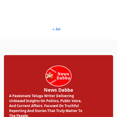
17
18
19
20
21
22
23
24
25
26
27
28
29
30
31
« Jul
News Dabba
A Passionate Telugu Writer Delivering
Unbiased Insights On Politics, Public Voice,
And Current Affairs. Focused On Truthful
Reporting And Stories That Truly Matter To
The People.