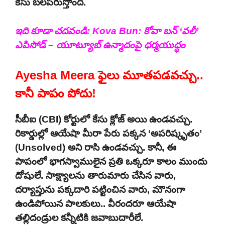
కేసు బలపరుస్తోంది.
ఇది కూడా చదవండి:
Kova Bun: కోవా బన్ ‘వలీ’
ఎపిసోడ్ – యూట్యూబ్ ఉన్మాదంపై ధర్మయుద్ధం
Ayesha Meera ఫైలు మూతపడవచ్చు..
కానీ పాపం పోదు!
సీబీఐ (CBI) కోర్టులో కేసు క్లోజ్ అయి ఉండవచ్చు.
రికార్డుల్లో ఆయేషా మీరా పేరు పక్కన ‘అపరిష్కృతం’
(Unsolved) అని రాసి ఉండవచ్చు. కానీ, ఈ
పాపంలో భాగస్వాములైన ప్రతి ఒక్కరూ కాలం ముందు
దోషులే. సాక్ష్యాలను తారుమారు చేసిన వారు,
దర్యాప్తును పక్కదారి పట్టించిన వారు, మౌనంగా
ఉండిపోయిన పాలకులు.. వీరందరూ ఆయేషా
తల్లిదండ్రుల కన్నీటికి జవాబుదారీలే.