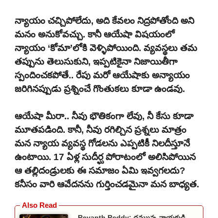
న్యాయం చచ్చిపోలేదు, అది కేవలం నిద్రపోతోంది అని
మనం అనుకోవచ్చు. కానీ ఆయేషా విషయంలో
న్యాయం ‘కోమా’లోకి వెళ్ళిపోయింది. వ్యవస్థలు తమ
తప్పును తెలుసుకుని, ఇప్పటికైనా నిజాయితీగా
స్పందించకపోతే.. రేపు మరో ఆయేషాకు అన్యాయం
జరిగినప్పుడు ప్రశ్నించే గొంతుకలు కూడా ఉండవు.
ఆయేషా మీరా.. నీవు భౌతికంగా లేవు, నీ కేసు కూడా
మూతపడింది. కానీ, నీవు రగిల్చిన ప్రశ్నలు మాత్రం
మన న్యాయ వ్యవస్థ గోడలను ఎప్పటికీ నిలదీస్తూనే
ఉంటాయి. 17 ఏళ్ల సుదీర్ఘ పోరాటంలో అలిసిపోయిన
ఆ తల్లిదండ్రులకు ఈ సమాజం ఏమి ఇవ్వగలదు?
కనీసం వారి ఆవేదనను గుర్తించడమైనా మన బాధ్యత.
Revanth Reddy: దమ్మున్న నాయకుడి