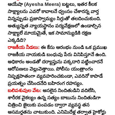
ఆయేషా (Ayesha Meera) బట్టలు, ఇతర కీలక
సాక్ష్యాలను ఎవరో కావాలనే ధ్వంసం చేశారన్న వార్త
విన్నప్పుడు ప్రజాస్వామ్యం సిగ్గుతో తలదించుకుంది.
అత్యున్నత న్యాయస్థానం పర్యవేక్షణలో ఉండాల్సిన
సాక్ష్యాలే మాయమైతే, ఇక సామాన్యుడికి రక్షణ
ఎక్కడిది?
రాజకీయ నీడలు:
ఈ కేసు ఆరంభం నుండి ఒక ప్రముఖ
రాజకీయ నాయకుడి బంధువు పేరు వినిపిస్తూనే ఉంది.
అధికారం అండతో దర్యాప్తును పక్కదారి పట్టించారనే
ఆరోపణలు వెల్లువెత్తాయి. పోలీసు యంత్రాంగం
నిష్పక్షపాతంగా వ్యవహరించకుండా, ఎవరినో కాపాడే
ప్రయత్నం చేసిందనేది బహిరంగ రహస్యం.
బలిపశువుల వేట:
అసలైన నిందితుడిని వదిలేసి,
శారీరక వైకల్యం ఉన్న సత్యం బాబును నిందితుడిగా
చిత్రించి జైలుకు పంపడం ద్వారా వ్యవస్థ తన
అసమర్థతను చాటుకుంది. ఎనిమిదేళ్ల తర్వాత హైకోర్టు