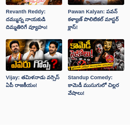
Revanth Reddy:
Pawan Kalyan: పవన్
దమ్మున్న నాయకుడి
కళ్యాణ్ పొలిటికల్ మాస్టర్
దిమ్మతిరిగే వ్యూహం!
క్లాస్!
Vijay: తమిళనాడు వర్సెస్
Standup Comedy:
ఏపీ రాజకీయం!
కామెడీ ముసుగులో చిల్లర
వేషాలు!