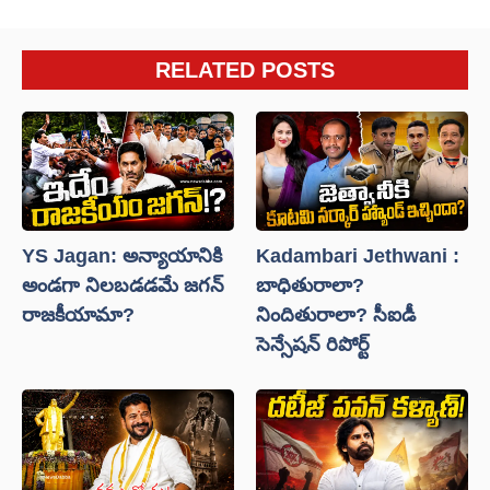
RELATED POSTS
YS Jagan: అన్యాయానికి
Kadambari Jethwani :
అండగా నిలబడడమే జగన్
బాధితురాలా?
రాజకీయామా?
నిందితురాలా? సీఐడీ
సెన్సేషన్ రిపోర్ట్