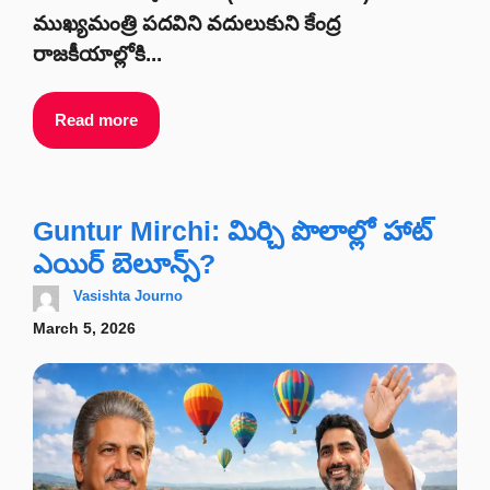
ముఖ్యమంత్రి పదవిని వదులుకుని కేంద్ర
రాజకీయాల్లోకి...
Read more
Guntur Mirchi: మిర్చి పొలాల్లో హాట్
ఎయిర్ బెలూన్స్?
Vasishta Journo
March 5, 2026