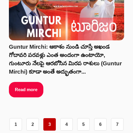
Guntur Mirchi: ఆకాశం నుండి చూస్తే అఖండ
గోదావరి పరవళ్లు ఎంత అందంగా ఉంటాయో,
గుంటూరు నేలపై ఆరబోసిన మిరప రాశులు (Guntur
Mirchi) కూడా అంతే అద్భుతంగా...
Read more
1
2
3
4
5
6
7