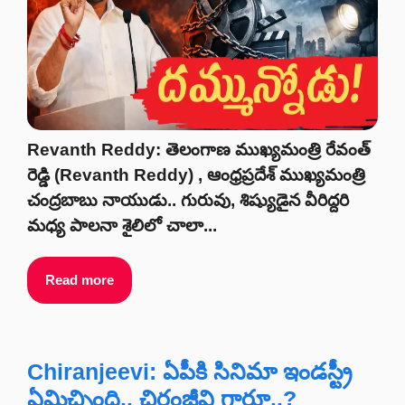
Revanth Reddy: తెలంగాణ ముఖ్యమంత్రి రేవంత్
రెడ్డి (Revanth Reddy) , ఆంధ్రప్రదేశ్ ముఖ్యమంత్రి
చంద్రబాబు నాయుడు.. గురువు, శిష్యుడైన వీరిద్దరి
మధ్య పాలనా శైలిలో చాలా...
Read more
Chiranjeevi: ఏపీకి సినిమా ఇండస్ట్రీ
ఏమిచ్చింది.. చిరంజీవి గారూ..?