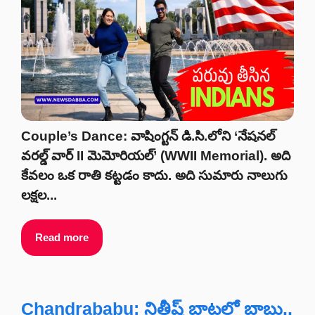
Couple’s Dance: వాషింగ్టన్ డి.సి.లోని ‘నేషనల్
వరల్డ్ వార్ II మెమోరియల్’ (WWII Memorial). అది
కేవలం ఒక రాతి కట్టడం కాదు. అది సుమారు నాలుగు
లక్షల...
Read more
Chandrababu: నితీష్ బాటలో బాబు..