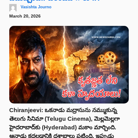
Vasishta Journo
March 20, 2026
Chiranjeevi: ఒకనాడు మద్రాసును నమ్ముకున్న
తెలుగు సినిమా (Telugu Cinema), మెల్లమెల్లగా
హైదరాబాద్‌కు (Hyderabad) మకాం మార్చింది.
ఆనాడు కదలడానికి దశాబ్దాలు పట్టింది. ఇప్పుడు