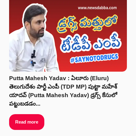
Putta Mahesh Yadav : ఏలూరు (Eluru)
తెలుగుదేశం పార్టీ ఎంపీ (TDP MP) పుట్టా మహేశ్
యాదవ్ (Putta Mahesh Yadav) డ్రగ్స్ కేసులో
పట్టుబడడం...
Read more