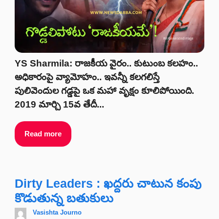
YS Sharmila: రాజకీయ వైరం.. కుటుంబ కలహం..
అధికారంపై వ్యామోహం.. ఇవన్నీ కలగలిస్తే
పులివెందుల గడ్డపై ఒక మహా వృక్షం కూలిపోయింది.
2019 మార్చి 15వ తేదీ...
Read more
Dirty Leaders : ఖద్దరు చాటున కంపు
కొడుతున్న బతుకులు
Vasishta Journo