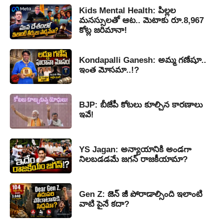
Kids Mental Health: పిల్లల
మనస్సులతో ఆట.. మెటాకు రూ.8,967
కోట్ల జరిమానా!
Kondapalli Ganesh: అమ్మ గణేషూ..
ఇంత మోసమా..!?
BJP: బీజేపీ కోటలు కూల్చిన కారణాలు
ఇవే!
YS Jagan: అన్యాయానికి అండగా
నిలబడడమే జగన్ రాజకీయామా?
Gen Z: జెన్ జీ పోరాడాల్సింది ఇలాంటి
వాటి పైనే కదా?