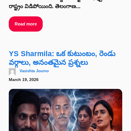
రాష్ట్రం విడిపోయింది. తెలంగాణ...
Read more
YS Sharmila: ఒక కుటుంబం, రెండు
వర్గాలు, అనంతమైన ప్రశ్నలు
Vasishta Journo
March 19, 2026