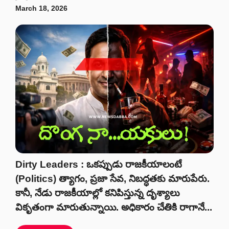
March 18, 2026
Dirty Leaders : ఒకప్పుడు రాజకీయాలంటే
(Politics) త్యాగం, ప్రజా సేవ, నిబద్ధతకు మారుపేరు.
కానీ, నేడు రాజకీయాల్లో కనిపిస్తున్న దృశ్యాలు
వికృతంగా మారుతున్నాయి. అధికారం చేతికి రాగానే...