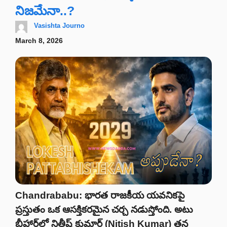
నిజమేనా..?
Vasishta Journo
March 8, 2026
Chandrababu: భారత రాజకీయ యవనికపై
ప్రస్తుతం ఒక ఆసక్తికరమైన చర్చ నడుస్తోంది. అటు
బీహార్‌లో నితీష్ కుమార్ (Nitish Kumar) తన