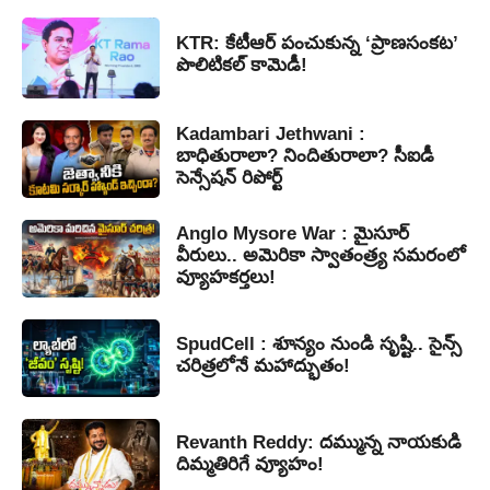
KTR: కేటీఆర్ పంచుకున్న ‘ప్రాణసంకట’
పొలిటికల్ కామెడీ!
Kadambari Jethwani :
బాధితురాలా? నిందితురాలా? సీఐడీ
సెన్సేషన్ రిపోర్ట్
Anglo Mysore War : మైసూర్
వీరులు.. అమెరికా స్వాతంత్ర్య సమరంలో
వ్యూహకర్తలు!
SpudCell : శూన్యం నుండి సృష్టి.. సైన్స్
చరిత్రలోనే మహాద్భుతం!
Revanth Reddy: దమ్మున్న నాయకుడి
దిమ్మతిరిగే వ్యూహం!