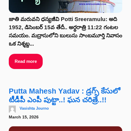
జాతి మరువని ధన్యజీవి Potti Sreeramulu: అది
1952, డిసెంబర్ 15వ తేదీ.. అర్ధరాత్రి 11:22 గంటల
సమయం. మద్రాసులోని బులుసు సాంబమూర్తి నివాసం
ఒక నిశ్శబ్ద...
Read more
Putta Mahesh Yadav : డ్రగ్స్ కేసులో
టీడీపీ ఎంపీ పుట్టా..! ఘన చరిత్రే..!!
Vasishta Journo
March 15, 2026