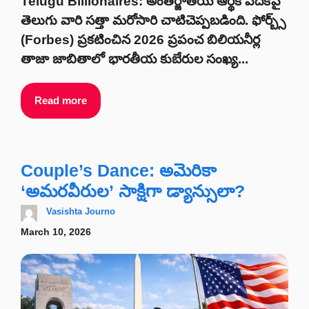
Telugu Billionaires: అంతర్జాతీయ ఆర్థిక వేదికపై
తెలుగు వారి సత్తా మరోసారి చాటిచెప్పబడింది. ఫోర్బ్స్
(Forbes) ప్రకటించిన 2026 ప్రపంచ బిలియనీర్ల
తాజా జాబితాలో భారతీయ కుబేరుల సంఖ్య...
Read more
Couple’s Dance: అమెరికా
‘అమరవీరుల’ సాక్షిగా డ్యాన్సులా?
Vasishta Journo
March 10, 2026