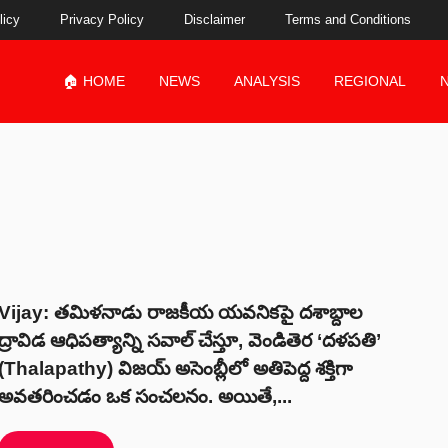
licy
Privacy Policy
Disclaimer
Terms and Conditions
🏠 HOME
NEWS
ANALYSIS
REGIONAL
Vijay: తమిళనాడు రాజకీయ యవనికపై దశాబ్దాల
ద్రావిడ ఆధిపత్యాన్ని సవాల్ చేస్తూ, వెండితెర ‘దళపతి’
(Thalapathy) విజయ్ అసెంబ్లీలో అతిపెద్ద శక్తిగా
అవతరించడం ఒక సంచలనం. అయితే,...