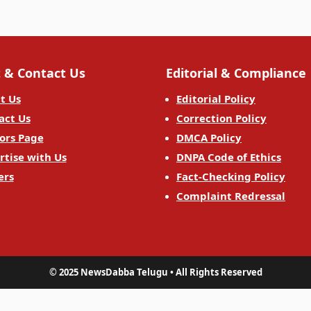
 & Contact Us
Editorial & Compliance
t Us
Editorial Policy
act Us
Correction Policy
ors Page
DMCA Policy
rtise with Us
DNPA Code of Ethics
ers
Fact-Checking Policy
Complaint Redressal
© 2025 NewsDabba Telugu • All Rights Reserved