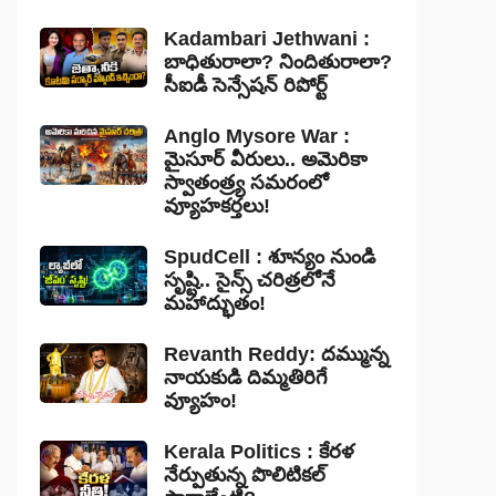
Kadambari Jethwani :
బాధితురాలా? నిందితురాలా?
సీఐడీ సెన్సేషన్ రిపోర్ట్
Anglo Mysore War :
మైసూర్ వీరులు.. అమెరికా
స్వాతంత్ర్య సమరంలో
వ్యూహకర్తలు!
SpudCell : శూన్యం నుండి
సృష్టి.. సైన్స్ చరిత్రలోనే
మహాద్భుతం!
Revanth Reddy: దమ్మున్న
నాయకుడి దిమ్మతిరిగే
వ్యూహం!
Kerala Politics : కేరళ
నేర్పుతున్న పొలిటికల్