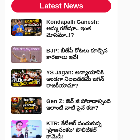
Latest News
Kondapalli Ganesh:
అమ్మ గణేషూ.. ఇంత
మోసమా..!?
BJP: బీజేపీ కోటలు కూల్చిన
కారణాలు ఇవే!
YS Jagan: అన్యాయానికి
అండగా నిలబడడమే జగన్
రాజకీయామా?
Gen Z: జెన్ జీ పోరాడాల్సింది
ఇలాంటి వాటి పైనే కదా?
KTR: కేటీఆర్ పంచుకున్న
‘ప్రాణసంకట’ పొలిటికల్
కామెడీ!