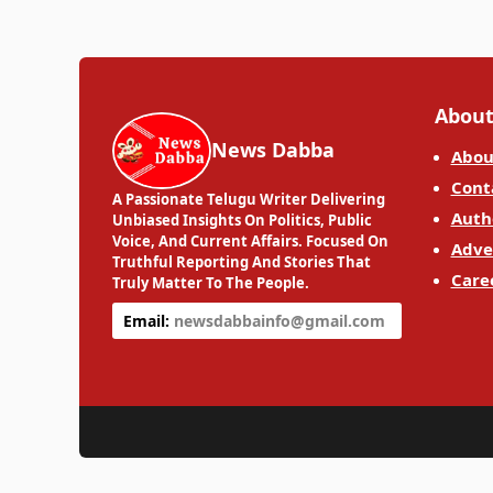
About
News Dabba
Abou
Cont
A Passionate Telugu Writer Delivering
Auth
Unbiased Insights On Politics, Public
Voice, And Current Affairs. Focused On
Adve
Truthful Reporting And Stories That
Care
Truly Matter To The People.
Email:
newsdabbainfo@gmail.com