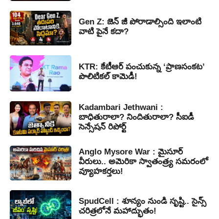
Gen Z: జెన్ జీ పోరాడాల్సింది ఇలాంటి
వాటి పైనే కదా?
KTR: కేటీఆర్ పంచుకున్న ‘ప్రాణసంకట’
పొలిటికల్ కామెడీ!
Kadambari Jethwani :
బాధితురాలా? నిందితురాలా? సీఐడీ
సెన్సేషన్ రిపోర్ట్
Anglo Mysore War : మైసూర్
వీరులు.. అమెరికా స్వాతంత్ర్య సమరంలో
వ్యూహకర్తలు!
SpudCell : శూన్యం నుండి సృష్టి.. సైన్స్
చరిత్రలోనే మహాద్భుతం!