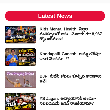
Latest News
Kids Mental Health: పిల్లల
మనస్సులతో ఆట.. మెటాకు రూ.8,967
కోట్ల జరిమానా!
Kondapalli Ganesh: అమ్మ గణేషూ..
ఇంత మోసమా..!?
BJP: బీజేపీ కోటలు కూల్చిన కారణాలు
ఇవే!
YS Jagan: అన్యాయానికి అండగా
నిలబడడమే జగన్ రాజకీయామా?