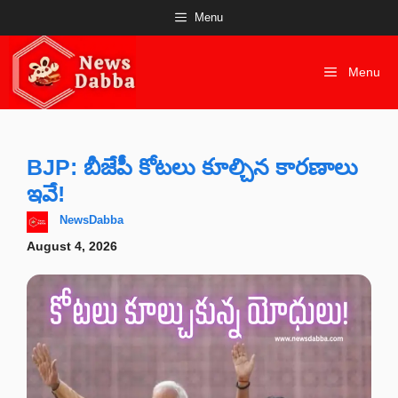
Skip
Menu
to
content
Menu
BJP: బీజేపీ కోటలు కూల్చిన కారణాలు
ఇవే!
NewsDabba
August 4, 2026