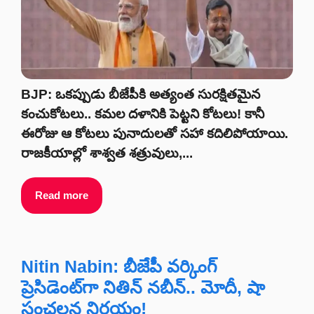
BJP: ఒకప్పుడు బీజేపీకి అత్యంత సురక్షితమైన
కంచుకోటలు.. కమల దళానికి పెట్టని కోటలు! కానీ
ఈరోజు ఆ కోటలు పునాదులతో సహా కదిలిపోయాయి.
రాజకీయాల్లో శాశ్వత శత్రువులు,...
Read more
Nitin Nabin: బీజేపీ వర్కింగ్
ప్రెసిడెంట్‌గా నితిన్ నబీన్.. మోదీ, షా
సంచలన నిర్ణయం!