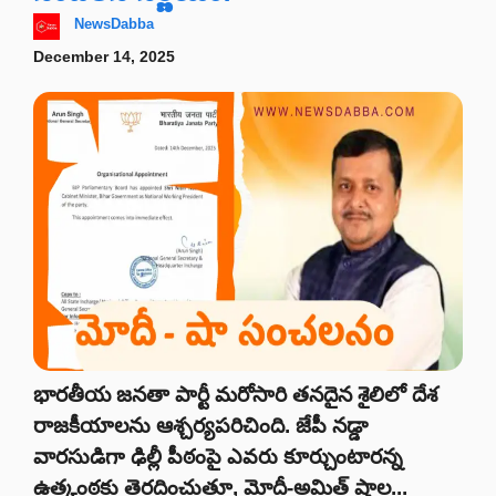
NewsDabba
December 14, 2025
భారతీయ జనతా పార్టీ మరోసారి తనదైన శైలిలో దేశ
రాజకీయాలను ఆశ్చర్యపరిచింది. జేపీ నడ్డా
వారసుడిగా ఢిల్లీ పీఠంపై ఎవరు కూర్చుంటారన్న
ఉత్కంఠకు తెరదించుతూ, మోదీ-అమిత్ షాల...