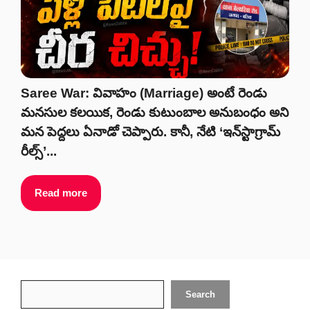
Saree War: వివాహం (Marriage) అంటే రెండు
మనసుల కలయిక, రెండు కుటుంబాల అనుబంధం అని
మన పెద్దలు ఏనాడో చెప్పారు. కానీ, నేటి ‘ఇన్‌స్టాగ్రామ్
రీల్స్’...
Read more
Search
Search