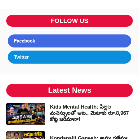
FOLLOW US
Facebook
Twitter
Latest News
Kids Mental Health: పిల్లల
మనస్సులతో ఆట.. మెటాకు రూ.8,967
కోట్ల జరిమానా!
Kondapalli Ganesh: అమ్మ గణేషూ..