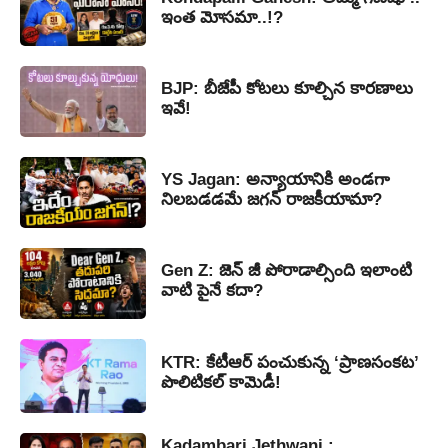
ఇంత మోసమా..!?
BJP: బీజేపీ కోటలు కూల్చిన కారణాలు
ఇవే!
YS Jagan: అన్యాయానికి అండగా
నిలబడడమే జగన్ రాజకీయామా?
Gen Z: జెన్ జీ పోరాడాల్సింది ఇలాంటి
వాటి పైనే కదా?
KTR: కేటీఆర్ పంచుకున్న ‘ప్రాణసంకట’
పొలిటికల్ కామెడీ!
Kadambari Jethwani :