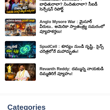
బాధితురాలా? నిందితురాలా? సీఐడీ
సెన్సేషన్ రిపోర్ట్
Anglo Mysore War : మైసూర్
వీరులు.. అమెరికా స్వాతంత్ర్య సమరంలో
వ్యూహకర్తలు!
SpudCell : శూన్యం నుండి సృష్టి.. సైన్స్
చరిత్రలోనే మహాద్భుతం!
Revanth Reddy: దమ్మున్న నాయకుడి
దిమ్మతిరిగే వ్యూహం!
Categories