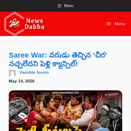
Skip
Menu
to
content
Menu
Saree War: వరుడు తెచ్చిన ‘చీర’
నచ్చలేదని పెళ్లి క్యాన్సిల్!
Vasishta Journo
May 14, 2026