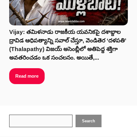
Vijay: తమిళనాడు రాజకీయ యవనికపై దశాబ్దాల
ద్రావిడ ఆధిపత్యాన్ని సవాల్ చేస్తూ, వెండితెర ‘దళపతి’
(Thalapathy) విజయ్ అసెంబ్లీలో అతిపెద్ద శక్తిగా
అవతరించడం ఒక సంచలనం. అయితే,...
Read more
Search
Search