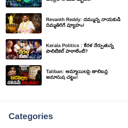
Revanth Reddy: దమ్మున్న నాయకుడి
దిమ్మతిరిగే వ్యూహం!
Kerala Politics : కేరళ నేర్పుతున్న
పొలిటికల్ పాఠాలేంటి?
Taliban: అమ్మాయిలపై తాలిబన్ల
అమానుష చట్టం!
Categories