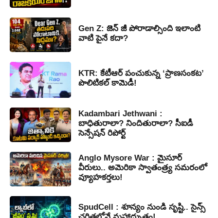
Gen Z: జెన్ జీ పోరాడాల్సింది ఇలాంటి
వాటి పైనే కదా?
KTR: కేటీఆర్ పంచుకున్న ‘ప్రాణసంకట’
పొలిటికల్ కామెడీ!
Kadambari Jethwani :
బాధితురాలా? నిందితురాలా? సీఐడీ
సెన్సేషన్ రిపోర్ట్
Anglo Mysore War : మైసూర్
వీరులు.. అమెరికా స్వాతంత్ర్య సమరంలో
వ్యూహకర్తలు!
SpudCell : శూన్యం నుండి సృష్టి.. సైన్స్
చరిత్రలోనే మహాద్భుతం!