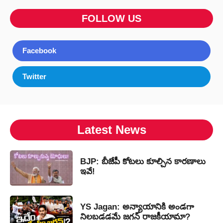
FOLLOW US
Facebook
Twitter
Latest News
BJP: బీజేపీ కోటలు కూల్చిన కారణాలు
ఇవే!
YS Jagan: అన్యాయానికి అండగా
నిలబడడమే జగన్ రాజకీయామా?