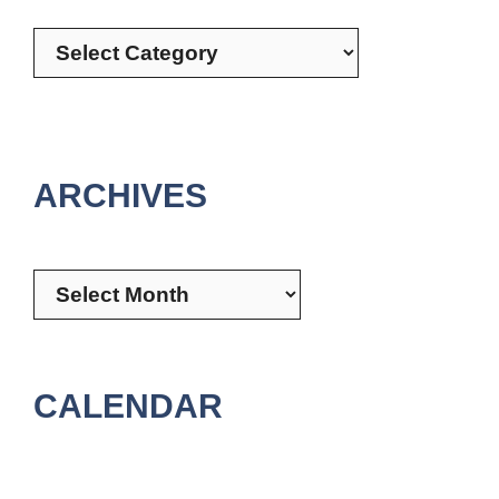
Categories
ARCHIVES
Archives
CALENDAR
August 2026
M
T
W
T
F
S
S