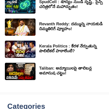
SpudCell : శూన్యం నుండి సృష్టి.. సైన్స్
చరిత్రలోనే మహాద్భుతం!
Revanth Reddy: దమ్మున్న నాయకుడి
దిమ్మతిరిగే వ్యూహం!
Kerala Politics : కేరళ నేర్పుతున్న
పొలిటికల్ పాఠాలేంటి?
Taliban: అమ్మాయిలపై తాలిబన్ల
అమానుష చట్టం!
Categories