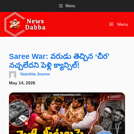
Skip
Menu
to
content
Menu
Saree War: వరుడు తెచ్చిన ‘చీర’
నచ్చలేదని పెళ్లి క్యాన్సిల్!
Vasishta Journo
May 14, 2026