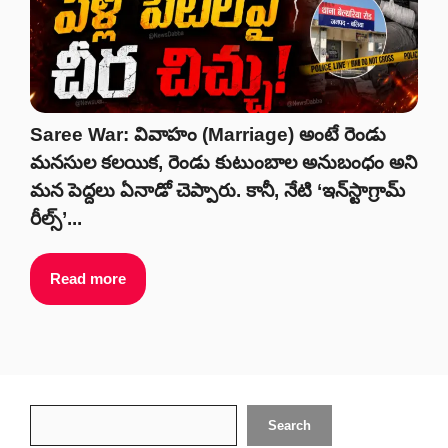
Saree War: వివాహం (Marriage) అంటే రెండు
మనసుల కలయిక, రెండు కుటుంబాల అనుబంధం అని
మన పెద్దలు ఏనాడో చెప్పారు. కానీ, నేటి ‘ఇన్‌స్టాగ్రామ్
రీల్స్’...
Read more
Search
Search