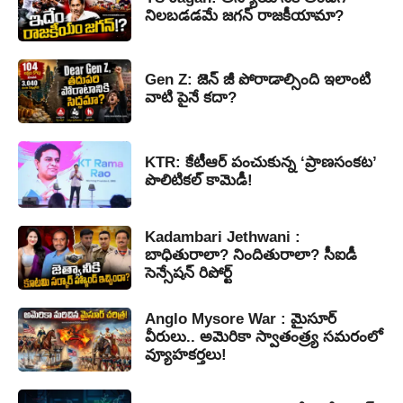
నిలబడడమే జగన్ రాజకీయామా?
Gen Z: జెన్ జీ పోరాడాల్సింది ఇలాంటి
వాటి పైనే కదా?
KTR: కేటీఆర్ పంచుకున్న ‘ప్రాణసంకట’
పొలిటికల్ కామెడీ!
Kadambari Jethwani :
బాధితురాలా? నిందితురాలా? సీఐడీ
సెన్సేషన్ రిపోర్ట్
Anglo Mysore War : మైసూర్
వీరులు.. అమెరికా స్వాతంత్ర్య సమరంలో
వ్యూహకర్తలు!