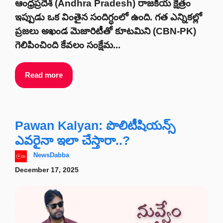
ఆంధ్రప్రదేశ్ (Andhra Pradesh) రాజకీయ క్షేత్రం
ఇప్పుడు ఒక వింతైన సందిగ్ధంలో ఉంది. గత ఎన్నికల్లో
ప్రజలు అఖండ మెజారిటీతో కూటమిని (CBN-PK)
గెలిపించింది కేవలం సంక్షేమ...
Read more
Pawan Kalyan: పొలిటీషియన్స్
ఎవరైనా ఇలా చేస్తారా..?
NewsDabba
December 17, 2025