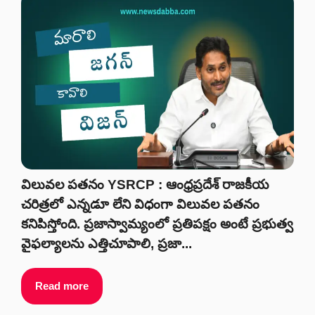
విలువల పతనం YSRCP : ఆంధ్రప్రదేశ్ రాజకీయ
చరిత్రలో ఎన్నడూ లేని విధంగా విలువల పతనం
కనిపిస్తోంది. ప్రజాస్వామ్యంలో ప్రతిపక్షం అంటే ప్రభుత్వ
వైఫల్యాలను ఎత్తిచూపాలి, ప్రజా...
Read more