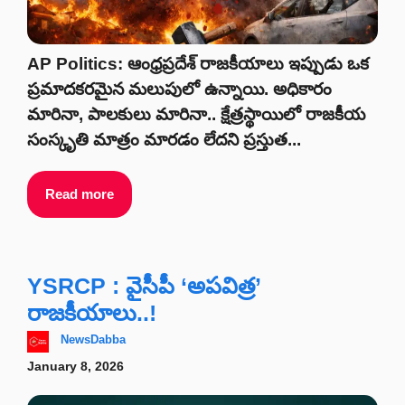
AP Politics: ఆంధ్రప్రదేశ్ రాజకీయాలు ఇప్పుడు ఒక
ప్రమాదకరమైన మలుపులో ఉన్నాయి. అధికారం
మారినా, పాలకులు మారినా.. క్షేత్రస్థాయిలో రాజకీయ
సంస్కృతి మాత్రం మారడం లేదని ప్రస్తుత...
Read more
YSRCP : వైసీపీ ‘అపవిత్ర’
రాజకీయాలు..!
NewsDabba
January 8, 2026