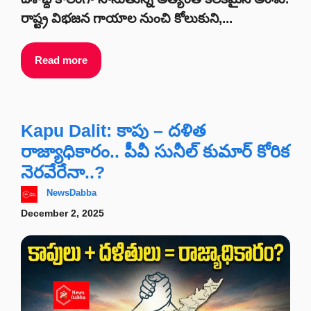
రాష్ట్ర విభజన గాయాల నుంచి కోలుకుని,...
Read more
Kapu Dalit: కాపు – దళిత
రాజ్యాధికారం.. పీవీ సునీల్ కుమార్ కోరిక
నెరవేరేనా..?
NewsDabba
December 2, 2025