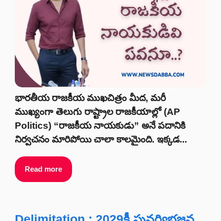
భారతీయ రాజకీయ ముఖచిత్రం మీద, మరీ
ముఖ్యంగా తెలుగు రాష్ట్రాల రాజకీయాల్లో (AP
Politics) “రాజకీయ నాయకుడు” అనే పదానికి
నిర్వచనం మారిపోయి చాలా కాలమైంది. ఇక్కడ...
Read more
Delimitation : 2029కీ పునర్విభజన