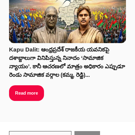
Kapu Dalit: ఆంధ్రప్రదేశ్ రాజకీయ యవనికపై
దశాబ్దాలుగా వినిపిస్తున్న నినాదం ‘సామాజిక
న్యాయం’. కానీ ఆచరణలో మాత్రం అధికారం ఎప్పుడూ
రెండు సామాజిక వర్గాల (కమ్మ, రెడ్డి)...
Read more
Search