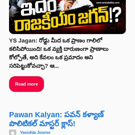
YS Jagan: రోడ్డు మీద ఒక ప్రాణం గాలిలో
కలిసిపోయింది! ఒక వ్యక్తి దారుణంగా ప్రాణాలు
కోల్పోతే, అది కేవలం ఒక ప్రమాదం అని
సరిపెట్టుకోవచ్చా? ఆ...
Read more
Pawan Kalyan: పవన్ కళ్యాణ్
పొలిటికల్ మాస్టర్ క్లాస్!
Vasishta Journo