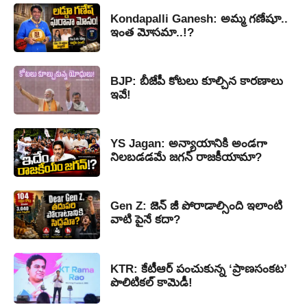
Kondapalli Ganesh: అమ్మ గణేషూ..
ఇంత మోసమా..!?
BJP: బీజేపీ కోటలు కూల్చిన కారణాలు
ఇవే!
YS Jagan: అన్యాయానికి అండగా
నిలబడడమే జగన్ రాజకీయామా?
Gen Z: జెన్ జీ పోరాడాల్సింది ఇలాంటి
వాటి పైనే కదా?
KTR: కేటీఆర్ పంచుకున్న ‘ప్రాణసంకట’
పొలిటికల్ కామెడీ!