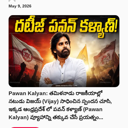
May 9, 2026
Pawan Kalyan: తమిళనాడు రాజకీయాల్లో
నటుడు విజయ్ (Vijay) సాధించిన స్పందన చూసి,
ఇక్కడ ఆంధ్రప్రదేశ్ లో పవన్ కళ్యాణ్ (Pawan
Kalyan) వ్యూహాన్ని తక్కువ చేసే ప్రయత్నం...