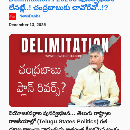
లేనట్లే..! చంద్రబాబుకు చావోరేవో..!?
NewsDabba
December 13, 2025
నియోజకవర్గాల పునర్విభజన… తెలుగు రాష్ట్రాల
రాజకీయాల్లో (Telugu States Politics) గత
దశాబ్ద కాలంగా నానుతున్న అత్యంత కీలకమైన అంశం.