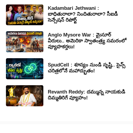
Kadambari Jethwani :
బాధితురాలా? నిందితురాలా? సీఐడీ
సెన్సేషన్ రిపోర్ట్
Anglo Mysore War : మైసూర్
వీరులు.. అమెరికా స్వాతంత్ర్య సమరంలో
వ్యూహకర్తలు!
SpudCell : శూన్యం నుండి సృష్టి.. సైన్స్
చరిత్రలోనే మహాద్భుతం!
Revanth Reddy: దమ్మున్న నాయకుడి
దిమ్మతిరిగే వ్యూహం!