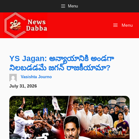
Skip
Menu
to
content
Menu
YS Jagan: అన్యాయానికి అండగా
నిలబడడమే జగన్ రాజకీయామా?
Vasishta Journo
July 31, 2026