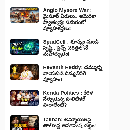
Anglo Mysore War :
మైసూర్ వీరులు.. అమెరికా
స్వాతంత్ర్య సమరంలో
వ్యూహకర్తలు!
SpudCell : శూన్యం నుండి
సృష్టి.. సైన్స్ చరిత్రలోనే
మహాద్భుతం!
Revanth Reddy: దమ్మున్న
నాయకుడి దిమ్మతిరిగే
వ్యూహం!
Kerala Politics : కేరళ
నేర్పుతున్న పొలిటికల్
పాఠాలేంటి?
Taliban: అమ్మాయిలపై
తాలిబన్ల అమానుష చట్టం!