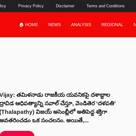
licy
Privacy Policy
Disclaimer
Terms and Conditions
🏠 HOME
NEWS
ANALYSIS
REGIONAL
Vijay: తమిళనాడు రాజకీయ యవనికపై దశాబ్దాల
ద్రావిడ ఆధిపత్యాన్ని సవాల్ చేస్తూ, వెండితెర ‘దళపతి’
(Thalapathy) విజయ్ అసెంబ్లీలో అతిపెద్ద శక్తిగా
అవతరించడం ఒక సంచలనం. అయితే,...