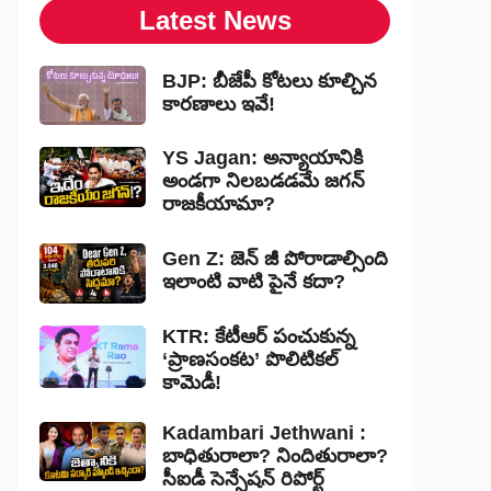
Latest News
BJP: బీజేపీ కోటలు కూల్చిన
కారణాలు ఇవే!
YS Jagan: అన్యాయానికి
అండగా నిలబడడమే జగన్
రాజకీయామా?
Gen Z: జెన్ జీ పోరాడాల్సింది
ఇలాంటి వాటి పైనే కదా?
KTR: కేటీఆర్ పంచుకున్న
‘ప్రాణసంకట’ పొలిటికల్
కామెడీ!
Kadambari Jethwani :
బాధితురాలా? నిందితురాలా?
సీఐడీ సెన్సేషన్ రిపోర్ట్