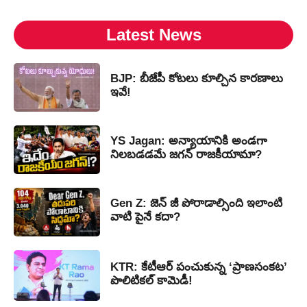
Latest News
BJP: బీజేపీ కోటలు కూల్చిన కారణాలు
ఇవే!
YS Jagan: అన్యాయానికి అండగా
నిలబడడమే జగన్ రాజకీయామా?
Gen Z: జెన్ జీ పోరాడాల్సింది ఇలాంటి
వాటి పైనే కదా?
KTR: కేటీఆర్ పంచుకున్న ‘ప్రాణసంకట’
పొలిటికల్ కామెడీ!