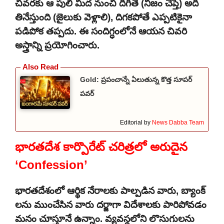
చివరకు ఆ పులి మీద నుంచి దిగితే (నిజం చెప్తే) అది
తినేస్తుంది (జైలుకు వెళ్లాలి), దిగకపోతే ఎప్పటికైనా
పడిపోక తప్పదు. ఈ సందిగ్ధంలోనే ఆయన చివరి
అస్త్రాన్ని ప్రయోగించారు.
Gold: ప్రపంచాన్నే ఏలుతున్న కొత్త సూపర్
పవర్
Editorial by
News Dabba Team
భారతదేశ కార్పొరేట్ చరిత్రలో అరుదైన
‘Confession’
భారతదేశంలో ఆర్థిక నేరాలకు పాల్పడిన వారు, బ్యాంక్
లను ముంచేసిన వారు దర్జాగా విదేశాలకు పారిపోవడం
మనం చూస్తూనే ఉన్నాం. వ్యవస్థలోని లొసుగులను