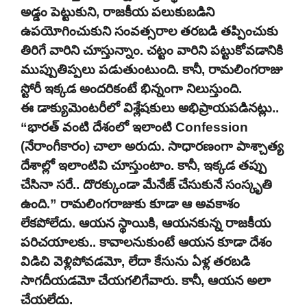
అడ్డం పెట్టుకుని, రాజకీయ పలుకుబడిని
ఉపయోగించుకుని సంవత్సరాల తరబడి తప్పించుకు
తిరిగే వారిని చూస్తున్నాం. చట్టం వారిని పట్టుకోవడానికి
ముప్పుతిప్పలు పడుతుంటుంది. కానీ, రామలింగరాజు
స్టోరీ ఇక్కడ అందరికంటే భిన్నంగా నిలుస్తుంది.
ఈ డాక్యుమెంటరీలో విశ్లేషకులు అభిప్రాయపడినట్లు..
“భారత్ వంటి దేశంలో ఇలాంటి Confession
(నేరాంగీకారం) చాలా అరుదు. సాధారణంగా పాశ్చాత్య
దేశాల్లో ఇలాంటివి చూస్తుంటాం. కానీ, ఇక్కడ తప్పు
చేసినా సరే.. దొరక్కుండా మేనేజ్ చేసుకునే సంస్కృతి
ఉంది.” రామలింగరాజుకు కూడా ఆ అవకాశం
లేకపోలేదు. ఆయన స్థాయికి, ఆయనకున్న రాజకీయ
పరిచయాలకు.. కావాలనుకుంటే ఆయన కూడా దేశం
విడిచి వెళ్లిపోవడమో, లేదా కేసును ఏళ్ల తరబడి
సాగదీయడమో చేయగలిగేవారు. కానీ, ఆయన అలా
చేయలేదు.