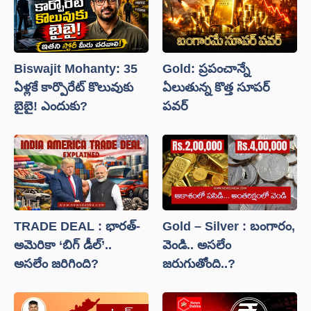
Biswajit Mohanty: 35
Gold: ప్రపంచాన్నే
ఏళ్లకే కార్పొరేట్ కొలువుకు
ఏలుతున్న కొత్త సూపర్
బైబై! ఎందుకు?
పవర్
TRADE DEAL : భారత్-
Gold – Silver : బంగారం,
అమెరికా ‘బిగ్ డీల్’..
వెండి.. అసలేం
అసలేం జరిగింది?
జరుగుతోంది..?