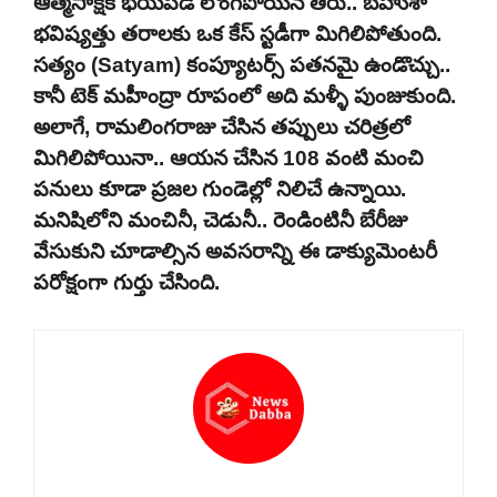
ఆత్మసాక్షికి భయపడి లొంగిపోయిన తీరు.. బహుశా
భవిష్యత్తు తరాలకు ఒక కేస్ స్టడీగా మిగిలిపోతుంది.
సత్యం (Satyam) కంప్యూటర్స్ పతనమై ఉండొచ్చు..
కానీ టెక్ మహీంద్రా రూపంలో అది మళ్ళీ పుంజుకుంది.
అలాగే, రామలింగరాజు చేసిన తప్పులు చరిత్రలో
మిగిలిపోయినా.. ఆయన చేసిన 108 వంటి మంచి
పనులు కూడా ప్రజల గుండెల్లో నిలిచే ఉన్నాయి.
మనిషిలోని మంచినీ, చెడునీ.. రెండింటినీ బేరీజు
వేసుకుని చూడాల్సిన అవసరాన్ని ఈ డాక్యుమెంటరీ
పరోక్షంగా గుర్తు చేసింది.