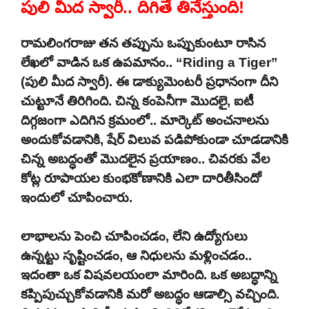
పులి మీద స్వారీ.. దిగితే తినేస్తుంది!
రామలింగరాజు తన తప్పును ఒప్పుకుంటూ రాసిన
లేఖలో వాడిన ఒక ఉపమానం.. “Riding a Tiger”
(పులి మీద స్వారీ). ఈ డాక్యుమెంటరీ ప్రధానంగా దీని
చుట్టూనే తిరిగింది. చిన్న కంపెనీగా మొదలై, ఐటీ
దిగ్గజంగా ఎదిగిన క్రమంలో.. మార్కెట్ అంచనాలను
అందుకోవడానికి, షేర్ విలువ పడిపోకుండా చూడడానికి
చిన్న అబద్ధంతో మొదలైన ప్రయాణం.. చివరకు వేల
కోట్ల రూపాయల కుంభకోణానికి ఎలా దారితీసిందో
ఇందులో చూపించారు.
లాభాలను పెంచి చూపించడం, లేని ఉద్యోగులు
ఉన్నట్టు సృష్టించడం, ఆ నిధులను మళ్లించడం..
ఇదంతా ఒక విషవలయంలా మారింది. ఒక అబద్ధాన్ని
కప్పిపుచ్చుకోవడానికి మరో అబద్ధం ఆడాల్సి వచ్చింది.