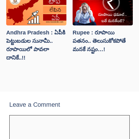
Andhra Pradesh : ఏపీకి
Rupee : రూపాయి
పెట్టుబడుల సునామీ..
పతనం.. తెలుసుకోకపోతే
రూపాయిలో పావలా
మనకే నష్టం…!
దానికే..!!
Leave a Comment
Comment