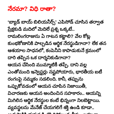
నేరమా? విధి రాతా?
‘బ్యాడ్ బాయ్ బిలియనీర్స్’ ఎపిసోడ్ చూసిన తర్వాత
ప్రేక్షకుడి మదిలో మెదిలే ప్రశ్న ఒక్కటే..
రామలింగరాజును ఏ గాటన కట్టాలి? వేల కోట్ల
కుంభకోణానికి పాల్పడిన ఆర్థిక నేరస్థుడిగానా? లేక తన
ఆశయాల సాధనలో, కంపెనీని కాపాడుకునే క్రమంలో
దారి తప్పిన ఒక దార్శనికుడిగానా?
ఆయన చేసింది ముమ్మాటికీ తప్పే. దాని వల్ల
ఎంతోమంది ఇన్వెస్టర్లు నష్టపోయారు, భారతీయ ఐటీ
రంగంపై నమ్మకం సడలింది. కానీ, తప్పును
ఒప్పుకోవడంలో ఆయన చూపిన నిజాయితీ,
విచారణకు ఆయన అందించిన సహకారం.. ఆయన్ని
మిగిలిన ఆర్థిక నేరస్థుల కంటే భిన్నంగా నిలబెట్టాయి.
వ్యవస్థలను మేనేజ్ చేయగలిగే శక్తి ఉండి కూడా..