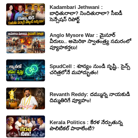
Kadambari Jethwani :
బాధితురాలా? నిందితురాలా? సీఐడీ
సెన్సేషన్ రిపోర్ట్
Anglo Mysore War : మైసూర్
వీరులు.. అమెరికా స్వాతంత్ర్య సమరంలో
వ్యూహకర్తలు!
SpudCell : శూన్యం నుండి సృష్టి.. సైన్స్
చరిత్రలోనే మహాద్భుతం!
Revanth Reddy: దమ్మున్న నాయకుడి
దిమ్మతిరిగే వ్యూహం!
Kerala Politics : కేరళ నేర్పుతున్న
పొలిటికల్ పాఠాలేంటి?