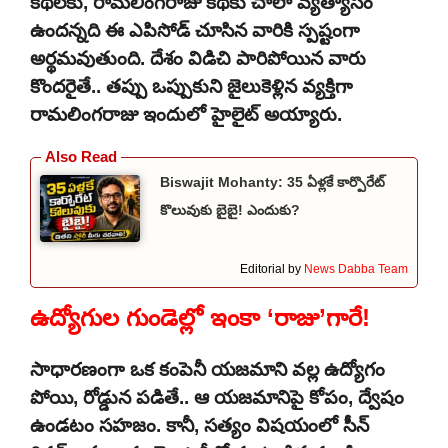
కథలకు, రామలింగరాజు కథకు చాలా వ్యత్యాసం
ఉందన్నది ఈ ఎపిసోడ్ చూసిన వారికి స్పష్టంగా
అర్థమవుతుంది. దేశం విడిచి పారిపోయిన వారు
కొందరైతే.. తప్పు ఒప్పుకుని జైలుకెళ్లిన వ్యక్తిగా
రామలింగరాజు ఇందులో హైలైట్ అయ్యారు.
Biswajit Mohanty: 35 ఏళ్లకే కార్పొరేట్
కొలువుకు బైబై! ఎందుకు?
Editorial by
News Dabba Team
ఉద్యోగుల గుండెల్లో ఇంకా ‘రాజు’గారే!
సాధారణంగా ఒక కంపెనీ యజమాని వల్ల ఉద్యోగం
పోయి, రోడ్డున పడితే.. ఆ యజమానిపై కోపం, ద్వేషం
ఉండటం సహజం. కానీ, సత్యం విషయంలో సీన్