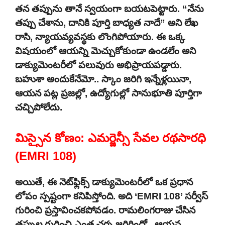
తన తప్పును తానే స్వయంగా బయటపెట్టారు. “నేను
తప్పు చేశాను, దానికి పూర్తి బాధ్యత నాదే” అని లేఖ
రాసి, న్యాయవ్యవస్థకు లొంగిపోయారు. ఈ ఒక్క
విషయంలో ఆయన్ని మెచ్చుకోకుండా ఉండలేం అని
డాక్యుమెంటరీలో పలువురు అభిప్రాయపడ్డారు.
బహుశా అందుకేనేమో.. స్కాం జరిగి ఇన్నేళ్లయినా,
ఆయన పట్ల ప్రజల్లో, ఉద్యోగుల్లో సానుభూతి పూర్తిగా
చచ్చిపోలేదు.
మిస్సైన కోణం: ఎమర్జెన్సీ సేవల రథసారధి
(EMRI 108)
అయితే, ఈ నెట్‌ఫ్లిక్స్ డాక్యుమెంటరీలో ఒక ప్రధాన
లోపం స్పష్టంగా కనిపిస్తోంది. అది ‘EMRI 108’ సర్వీస్
గురించి ప్రస్తావించకపోవడం. రామలింగరాజు చేసిన
తప్పుల గురించి ఎంత చర్చ జరిగిందో.. ఆయన