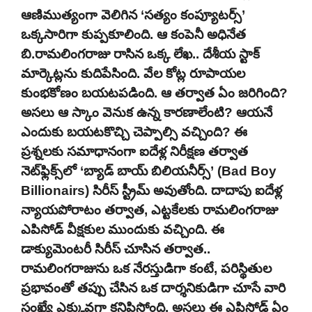
ఆణిముత్యంగా వెలిగిన ‘సత్యం కంప్యూటర్స్’
ఒక్కసారిగా కుప్పకూలింది. ఆ కంపెనీ అధినేత
బి.రామలింగరాజు రాసిన ఒక్క లేఖ.. దేశీయ స్టాక్
మార్కెట్లను కుదిపేసింది. వేల కోట్ల రూపాయల
కుంభకోణం బయటపడింది. ఆ తర్వాత ఏం జరిగింది?
అసలు ఆ స్కాం వెనుక ఉన్న కారణాలేంటి? ఆయనే
ఎందుకు బయటకొచ్చి చెప్పాల్సి వచ్చింది? ఈ
ప్రశ్నలకు సమాధానంగా ఐదేళ్ల నిరీక్షణ తర్వాత
నెట్‌ఫ్లిక్స్‌లో ‘బ్యాడ్ బాయ్ బిలియనీర్స్’ (Bad Boy
Billionairs) సిరీస్ స్ట్రీమ్ అవుతోంది. దాదాపు ఐదేళ్ల
న్యాయపోరాటం తర్వాత, ఎట్టకేలకు రామలింగరాజు
ఎపిసోడ్ వీక్షకుల ముందుకు వచ్చింది. ఈ
డాక్యుమెంటరీ సిరీస్ చూసిన తర్వాత..
రామలింగరాజును ఒక నేరస్తుడిగా కంటే, పరిస్థితుల
ప్రభావంతో తప్పు చేసిన ఒక దార్శనికుడిగా చూసే వారి
సంఖ్యే ఎక్కువగా కనిపిస్తోంది. అసలు ఈ ఎపిసోడ్ ఏం