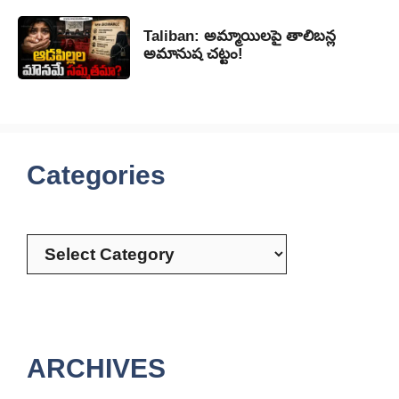
Taliban: అమ్మాయిలపై తాలిబన్ల
అమానుష చట్టం!
Categories
Categories
ARCHIVES