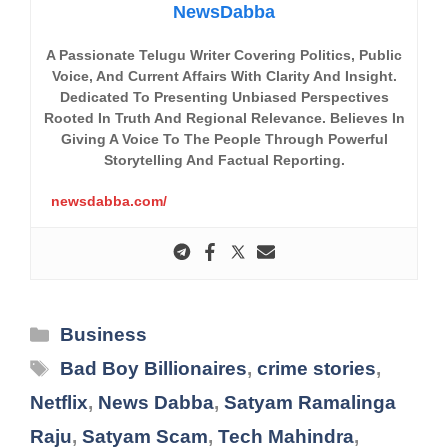
NewsDabba
A Passionate Telugu Writer Covering Politics, Public
Voice, And Current Affairs With Clarity And Insight.
Dedicated To Presenting Unbiased Perspectives
Rooted In Truth And Regional Relevance. Believes In
Giving A Voice To The People Through Powerful
Storytelling And Factual Reporting.
newsdabba.com/
Categories
Business
Tags
Bad Boy Billionaires
,
crime stories
,
Netflix
,
News Dabba
,
Satyam Ramalinga
Raju
,
Satyam Scam
,
Tech Mahindra
,