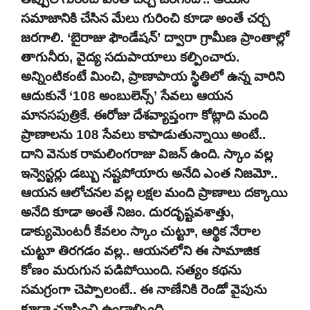
సమాజానికి చేసిన మేలు గురించి కూడా అంతే చర్చ
జరగాలి. ‘బైరాజు ఫౌండేషన్’ ద్వారా గ్రామీణ ప్రాంతాల్లో
తాగునీరు, వైద్య సదుపాయాలు కల్పించారు.
అన్నింటికంటే మించి, ప్రాణాపాయ స్థితిలో ఉన్న వారిని
ఆదుకునే ‘108 అంబులెన్స్’ సేవలు ఆయన
మానసపుత్రికే. ఈరోజు దేశవ్యాప్తంగా కోట్లాది మంది
ప్రాణాలను 108 సేవలు కాపాడుతున్నాయి అంటే..
దాని వెనుక రామలింగరాజు విజన్ ఉంది. స్కాం వల్ల
ఇన్వెస్టర్లు డబ్బు నష్టపోయారు అనేది ఎంత నిజమో..
ఆయన ఆలోచనల వల్ల లక్షల మంది ప్రాణాలు దక్కాయి
అనేది కూడా అంతే నిజం. దురదృష్టవశాత్తు,
డాక్యుమెంటరీ కేవలం స్కాం చుట్టూ, ఆర్థిక నేరాల
చుట్టూ తిరగడం వల్ల.. ఆయనలోని ఈ సామాజిక
కోణం మరుగున పడిపోయింది. సత్యం కథను
సమగ్రంగా చెప్పాలంటే.. ఈ నాణేనికి రెండో వైపును
కూడా చూపించి ఉండాల్సింది.