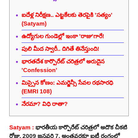
ఐదేళ్ల నిరీక్షణ.. ఎట్టకేలకు తెరపైకి 'సత్యం'
(Satyam)
ఉద్యోగుల గుండెల్లో ఇంకా 'రాజు'గారే!
పులి మీద స్వారీ.. దిగితే తినేస్తుంది!
భారతదేశ కార్పొరేట్ చరిత్రలో అరుదైన
'Confession'
మిస్సైన కోణం: ఎమర్జెన్సీ సేవల రథసారధి
(EMRI 108)
నేరమా? విధి రాతా?
Satyam :
భారతీయ కార్పొరేట్ చరిత్రలో అదొక చీకటి
రోజు. 2009 జనవరి 7. అంతవరకూ ఐటీ రంగంలో