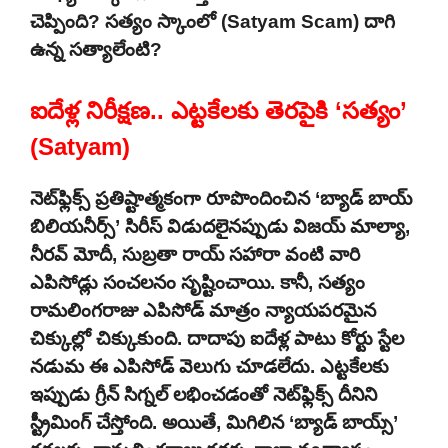
చెప్పింది? సత్యం స్కాంలో (Satyam Scam) దాగి
ఉన్న సత్యాలేంటి?
ఐదేళ్ల నిరీక్షణ.. ఎట్టకేలకు తెరపైకి ‘సత్యం’
(Satyam)
నెట్‌ఫ్లిక్స్ ప్రతిష్టాత్మకంగా రూపొందించిన ‘బ్యాడ్ బాయ్
బిలియనీర్స్’ సిరీస్ విడుదలైనప్పుడు విజయ్ మాల్యా,
నీరవ్ మోదీ, సుబ్రతా రాయ్ సహారా వంటి వారి
ఎపిసోడ్లు సంచలనం సృష్టించాయి. కానీ, సత్యం
రామలింగరాజు ఎపిసోడ్ మాత్రం న్యాయపరమైన
చిక్కుల్లో చిక్కుకుంది. దాదాపు ఐదేళ్ల పాటు కోర్టు స్టేల
నడుమ ఈ ఎపిసోడ్ వెలుగు చూడలేదు. ఎట్టకేలకు
ఇప్పుడు గ్రీన్ సిగ్నల్ లభించడంతో నెట్‌ఫ్లిక్స్ దీనిని
స్ట్రీమింగ్ చేస్తోంది. అయితే, మిగిలిన ‘బ్యాడ్ బాయ్స్’