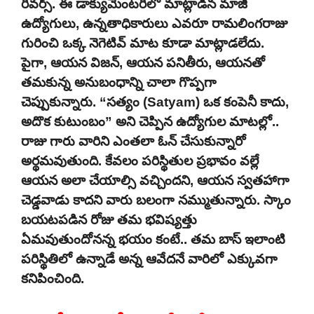
రివర్స్. ఈ డాక్యుమెంటరీలో మాట్లాడిన మాజీ
ఉద్యోగులు, ఉన్నతాధికారులు ఎవరూ రామలింగరాజు
గురించి ఒక్క నెగెటివ్ మాట కూడా మాట్లాడలేదు.
పైగా, ఆయన విజన్, ఆయన పనితీరు, ఆయనతో
తమకున్న అనుబంధాన్ని చాలా గొప్పగా
చెప్పుకున్నారు. “సత్యం (Satyam) ఒక కంపెనీ కాదు,
అదొక కుటుంబం” అని చెప్పిన ఉద్యోగుల మాటల్లో..
రాజు గారు వారిని ఎంతలా ఓన్ చేసుకున్నారో
అర్థమవుతుంది. కేవలం పరిస్థితుల ప్రభావం వల్లే
ఆయన అలా చేయాల్సి వచ్చిందని, ఆయన స్వతహాగా
చెడ్డవాడు కాదని వారు బలంగా నమ్ముతున్నారు. స్కాం
బయటపడిన రోజు తమ భవిష్యత్తు
ఏమవుతుందోనన్న భయం కంటే.. తమ బాస్ ఇలాంటి
పరిస్థితిలో ఉన్నాడే అన్న ఆవేదనే వారిలో ఎక్కువగా
కనిపించింది.