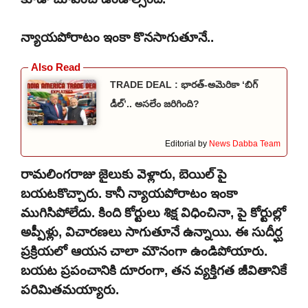
న్యాయపోరాటం ఇంకా కొనసాగుతూనే..
TRADE DEAL : భారత్-అమెరికా ‘బిగ్
డీల్’.. అసలేం జరిగింది?
Editorial by
News Dabba Team
రామలింగరాజు జైలుకు వెళ్లారు, బెయిల్ పై
బయటకొచ్చారు. కానీ న్యాయపోరాటం ఇంకా
ముగిసిపోలేదు. కింది కోర్టులు శిక్ష విధించినా, పై కోర్టుల్లో
అప్పీళ్లు, విచారణలు సాగుతూనే ఉన్నాయి. ఈ సుదీర్ఘ
ప్రక్రియలో ఆయన చాలా మౌనంగా ఉండిపోయారు.
బయట ప్రపంచానికి దూరంగా, తన వ్యక్తిగత జీవితానికే
పరిమితమయ్యారు.