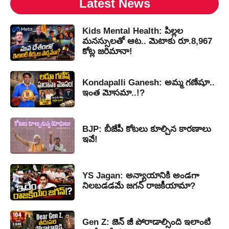
Latest News
Kids Mental Health: పిల్లల
మనస్సులతో ఆట.. మెటాకు రూ.8,967
కోట్ల జరిమానా!
Kondapalli Ganesh: అమ్మ గణేషూ..
ఇంత మోసమా..!?
BJP: బీజేపీ కోటలు కూల్చిన కారణాలు
ఇవే!
YS Jagan: అన్యాయానికి అండగా
నిలబడడమే జగన్ రాజకీయామా?
Gen Z: జెన్ జీ పోరాడాల్సింది ఇలాంటి