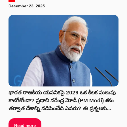
December 23, 2025
భారత రాజకీయ యవనికపై 2029 ఒక కీలక మలుపు
కాబోతోందా? ప్రధాని నరేంద్ర మోడీ (PM Modi) శకం
తర్వాత దేశాన్ని నడిపించేది ఎవరు? ఈ ప్రశ్నలకు...
Read more