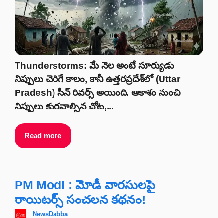
Thunderstorms: మే నెల అంటే సూర్యుడు
నిప్పులు చెరిగే కాలం, కానీ ఉత్తరప్రదేశ్‌లో (Uttar
Pradesh) సీన్ రివర్స్ అయింది. ఆకాశం నుంచి
నిప్పులు కురవాల్సిన చోట,...
Read more
PM Modi : మోడీ వారసులపై
రాయిటర్స్ సంచలన కథనం!
NewsDabba