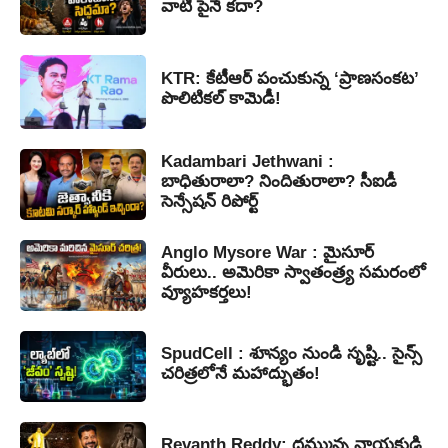
వాటి పైనే కదా?
KTR: కేటీఆర్ పంచుకున్న ‘ప్రాణసంకట’
పొలిటికల్ కామెడీ!
Kadambari Jethwani :
బాధితురాలా? నిందితురాలా? సీఐడీ
సెన్సేషన్ రిపోర్ట్
Anglo Mysore War : మైసూర్
వీరులు.. అమెరికా స్వాతంత్ర్య సమరంలో
వ్యూహకర్తలు!
SpudCell : శూన్యం నుండి సృష్టి.. సైన్స్
చరిత్రలోనే మహాద్భుతం!
Revanth Reddy: దమ్మున్న నాయకుడి