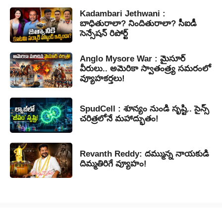
Kadambari Jethwani :
బాధితురాలా? నిందితురాలా? సీఐడీ
సెన్సేషన్ రిపోర్ట్
Anglo Mysore War : మైసూర్
వీరులు.. అమెరికా స్వాతంత్ర్య సమరంలో
వ్యూహకర్తలు!
SpudCell : శూన్యం నుండి సృష్టి.. సైన్స్
చరిత్రలోనే మహాద్భుతం!
Revanth Reddy: దమ్మున్న నాయకుడి
దిమ్మతిరిగే వ్యూహం!