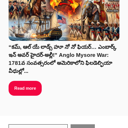
“కమ్, ఆల్ యే లాడ్స్ హూ నో నో ఫియర్… ఎంబార్క్
ఇన్ అవర్ హైదర్-అల్లీ!” Anglo Mysore War:
1781వ సంవత్సరంలో అమెరికాలోని ఫిలడెల్ఫియా
వీధుల్లో...
Read more
Search