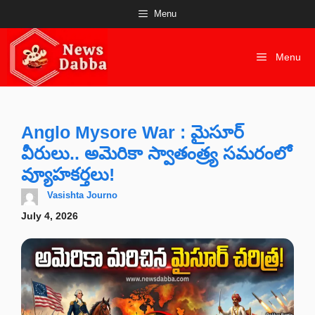
Skip
Menu
to
content
Menu
Anglo Mysore War : మైసూర్
వీరులు.. అమెరికా స్వాతంత్ర్య సమరంలో
వ్యూహకర్తలు!
Vasishta Journo
July 4, 2026