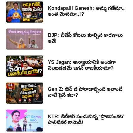
Kondapalli Ganesh: అమ్మ గణేషూ..
ఇంత మోసమా..!?
BJP: బీజేపీ కోటలు కూల్చిన కారణాలు
ఇవే!
YS Jagan: అన్యాయానికి అండగా
నిలబడడమే జగన్ రాజకీయామా?
Gen Z: జెన్ జీ పోరాడాల్సింది ఇలాంటి
వాటి పైనే కదా?
KTR: కేటీఆర్ పంచుకున్న ‘ప్రాణసంకట’
పొలిటికల్ కామెడీ!