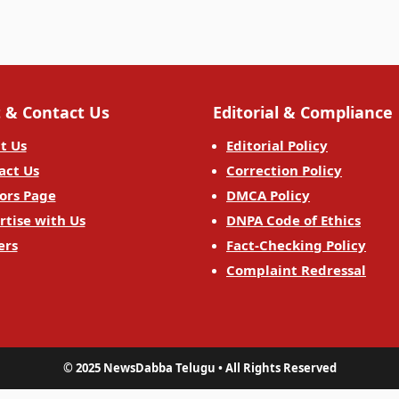
 & Contact Us
Editorial & Compliance
t Us
Editorial Policy
act Us
Correction Policy
ors Page
DMCA Policy
rtise with Us
DNPA Code of Ethics
ers
Fact-Checking Policy
Complaint Redressal
© 2025 NewsDabba Telugu • All Rights Reserved