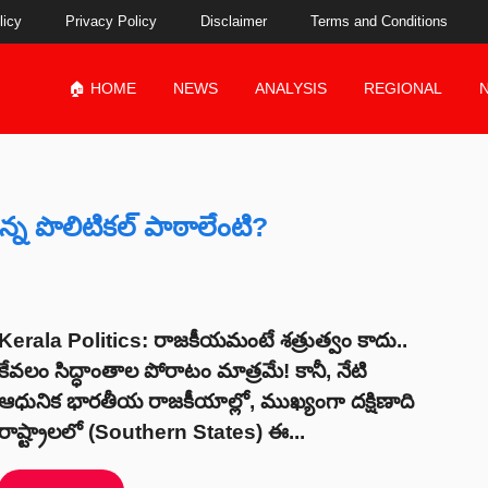
licy
Privacy Policy
Disclaimer
Terms and Conditions
🏠 HOME
NEWS
ANALYSIS
REGIONAL
న్న పొలిటికల్ పాఠాలేంటి?
Kerala Politics: రాజకీయమంటే శత్రుత్వం కాదు..
కేవలం సిద్ధాంతాల పోరాటం మాత్రమే! కానీ, నేటి
ఆధునిక భారతీయ రాజకీయాల్లో, ముఖ్యంగా దక్షిణాది
రాష్ట్రాలలో (Southern States) ఈ...