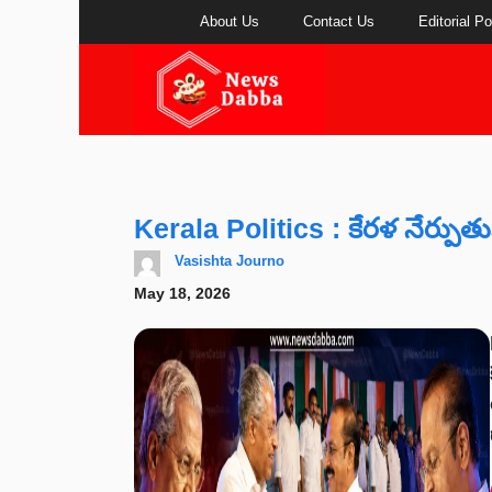
Skip
About Us
Contact Us
Editorial Po
to
content
Kerala Politics : కేరళ నేర్పుతు
Vasishta Journo
May 18, 2026