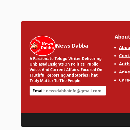
About
News Dabba
Abou
Cont
A Passionate Telugu Writer Delivering
Auth
Unbiased Insights On Politics, Public
Voice, And Current Affairs. Focused On
Adve
Truthful Reporting And Stories That
Care
Truly Matter To The People.
Email:
newsdabbainfo@gmail.com