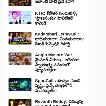
ఇలాంటి వాటి పైనే కదా?
KTR: కేటీఆర్ పంచుకున్న
‘ప్రాణసంకట’ పొలిటికల్
కామెడీ!
Kadambari Jethwani :
బాధితురాలా? నిందితురాలా?
సీఐడీ సెన్సేషన్ రిపోర్ట్
Anglo Mysore War :
మైసూర్ వీరులు.. అమెరికా
స్వాతంత్ర్య సమరంలో
వ్యూహకర్తలు!
SpudCell : శూన్యం నుండి
సృష్టి.. సైన్స్ చరిత్రలోనే
మహాద్భుతం!
Revanth Reddy: దమ్మున్న