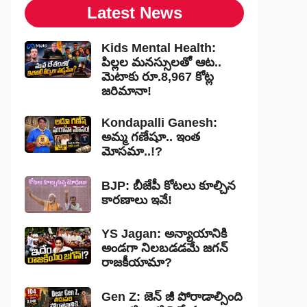
Latest News
Kids Mental Health:
పిల్లల మనస్సులతో ఆట..
మెటాకు రూ.8,967 కోట్ల
జరిమానా!
Kondapalli Ganesh:
అమ్మ గణేషూ.. ఇంత
మోసమా..!?
BJP: బీజేపీ కోటలు కూల్చిన
కారణాలు ఇవే!
YS Jagan: అన్యాయానికి
అండగా నిలబడడమే జగన్
రాజకీయామా?
Gen Z: జెన్ జీ పోరాడాల్సింది