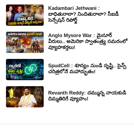
Kadambari Jethwani :
బాధితురాలా? నిందితురాలా? సీఐడీ
సెన్సేషన్ రిపోర్ట్
Anglo Mysore War : మైసూర్
వీరులు.. అమెరికా స్వాతంత్ర్య సమరంలో
వ్యూహకర్తలు!
SpudCell : శూన్యం నుండి సృష్టి.. సైన్స్
చరిత్రలోనే మహాద్భుతం!
Revanth Reddy: దమ్మున్న నాయకుడి
దిమ్మతిరిగే వ్యూహం!