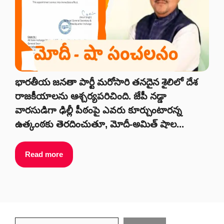
భారతీయ జనతా పార్టీ మరోసారి తనదైన శైలిలో దేశ
రాజకీయాలను ఆశ్చర్యపరిచింది. జేపీ నడ్డా
వారసుడిగా ఢిల్లీ పీఠంపై ఎవరు కూర్చుంటారన్న
ఉత్కంఠకు తెరదించుతూ, మోదీ-అమిత్ షాల...
Read more
Search