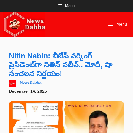
Skip
Menu
to
content
Menu
Nitin Nabin: బీజేపీ వర్కింగ్
ప్రెసిడెంట్‌గా నితిన్ నబీన్.. మోదీ, షా
సంచలన నిర్ణయం!
NewsDabba
December 14, 2025