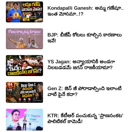
Kondapalli Ganesh: అమ్మ గణేషూ..
ఇంత మోసమా..!?
BJP: బీజేపీ కోటలు కూల్చిన కారణాలు
ఇవే!
YS Jagan: అన్యాయానికి అండగా
నిలబడడమే జగన్ రాజకీయామా?
Gen Z: జెన్ జీ పోరాడాల్సింది ఇలాంటి
వాటి పైనే కదా?
KTR: కేటీఆర్ పంచుకున్న ‘ప్రాణసంకట’
పొలిటికల్ కామెడీ!