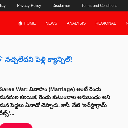
licy
Privacy Policy
Disclaimer
Terms and Conditions
🏠 HOME
NEWS
ANALYSIS
REGIONAL
్చలేదని పెళ్లి క్యాన్సిల్!
Saree War: వివాహం (Marriage) అంటే రెండు
మనసుల కలయిక, రెండు కుటుంబాల అనుబంధం అని
మన పెద్దలు ఏనాడో చెప్పారు. కానీ, నేటి ‘ఇన్‌స్టాగ్రామ్
రీల్స్’...