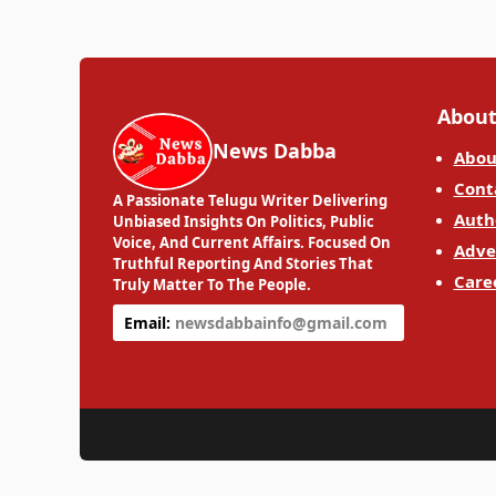
About
News Dabba
Abou
Cont
A Passionate Telugu Writer Delivering
Auth
Unbiased Insights On Politics, Public
Voice, And Current Affairs. Focused On
Adve
Truthful Reporting And Stories That
Care
Truly Matter To The People.
Email:
newsdabbainfo@gmail.com