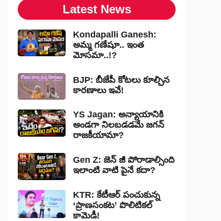
Latest News
Kondapalli Ganesh:
అమ్మ గణేషూ.. ఇంత
మోసమా..!?
BJP: బీజేపీ కోటలు కూల్చిన
కారణాలు ఇవే!
YS Jagan: అన్యాయానికి
అండగా నిలబడడమే జగన్
రాజకీయామా?
Gen Z: జెన్ జీ పోరాడాల్సింది
ఇలాంటి వాటి పైనే కదా?
KTR: కేటీఆర్ పంచుకున్న
‘ప్రాణసంకట’ పొలిటికల్
కామెడీ!