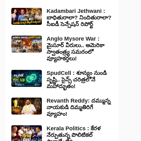
Kadambari Jethwani :
బాధితురాలా? నిందితురాలా?
సీఐడీ సెన్సేషన్ రిపోర్ట్
Anglo Mysore War :
మైసూర్ వీరులు.. అమెరికా
స్వాతంత్ర్య సమరంలో
వ్యూహకర్తలు!
SpudCell : శూన్యం నుండి
సృష్టి.. సైన్స్ చరిత్రలోనే
మహాద్భుతం!
Revanth Reddy: దమ్మున్న
నాయకుడి దిమ్మతిరిగే
వ్యూహం!
Kerala Politics : కేరళ
నేర్పుతున్న పొలిటికల్