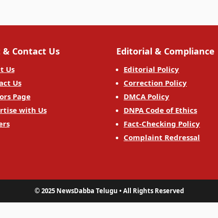
 & Contact Us
Editorial & Compliance
t Us
Editorial Policy
act Us
Correction Policy
ors Page
DMCA Policy
rtise with Us
DNPA Code of Ethics
ers
Fact-Checking Policy
Complaint Redressal
© 2025 NewsDabba Telugu • All Rights Reserved